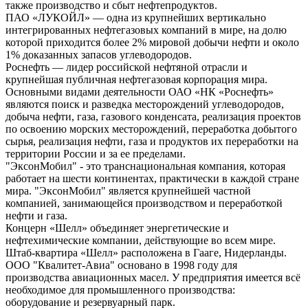
также производство и сбыт нефтепродуктов.
ПАО «ЛУКОЙЛ» — одна из крупнейших вертикально
интегрированных нефтегазовых компаний в мире, на долю
которой приходится более 2% мировой добычи нефти и около
1% доказанных запасов углеводородов.
Роснефть — лидер российской нефтяной отрасли и
крупнейшая публичная нефтегазовая корпорация мира.
Основными видами деятельности ОАО «НК «Роснефть»
являются поиск и разведка месторождений углеводородов,
добыча нефти, газа, газового конденсата, реализация проектов
по освоению морских месторождений, переработка добытого
сырья, реализация нефти, газа и продуктов их переработки на
территории России и за ее пределами.
"ЭксонМобил" - это транснациональная компания, которая
работает на шести континентах, практически в каждой стране
мира. "ЭксонМобил" является крупнейшей частной
компанией, занимающейся производством и переработкой
нефти и газа.
Концерн «Шелл» объединяет энергетические и
нефтехимические компании, действующие во всем мире.
Штаб-квартира «Шелл» расположена в Гааге, Нидерланды.
ООО "Квалитет-Авиа" основано в 1998 году для
производства авиационных масел. У предприятия имеется всё
необходимое для промышленного производства:
оборудование и резервуарный парк.