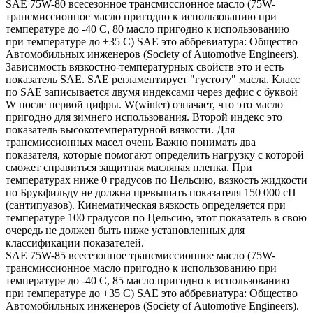
SAE 75W-80 всесезонное трансмиссионное масло (75W-
трансмиссионное масло пригодно к использованию при
температуре до -40 С, 80 масло пригодно к использованию
при температуре до +35 С) SAE это аббревиатура: Общество
Автомобильных инженеров (Society of Automotive Engineers).
Зависимость вязкостно-температурных свойств это и есть
показатель SAE. SAE регламентирует "густоту" масла. Класс
по SAE записывается двумя индексами через дефис с буквой
W после первой цифры. W(winter) означает, что это масло
пригодно для зимнего использования. Второй индекс это
показатель высокотемпературной вязкости. Для
трансмиссионных масел очень Важно понимать два
показателя, которые помогают определить нагрузку с которой
сможет справиться защитная масляная пленка. При
температурах ниже 0 градусов по Цельсию, вязкость жидкости
по Брукфильду не должна превышать показателя 150 000 сП
(сантипуазов). Кинематическая вязкость определяется при
температуре 100 градусов по Цельсию, этот показатель в свою
очередь не должен быть ниже установленных для
классификации показателей.
SAE 75W-85 всесезонное трансмиссионное масло (75W-
трансмиссионное масло пригодно к использованию при
температуре до -40 С, 85 масло пригодно к использованию
при температуре до +35 С) SAE это аббревиатура: Общество
Автомобильных инженеров (Society of Automotive Engineers).