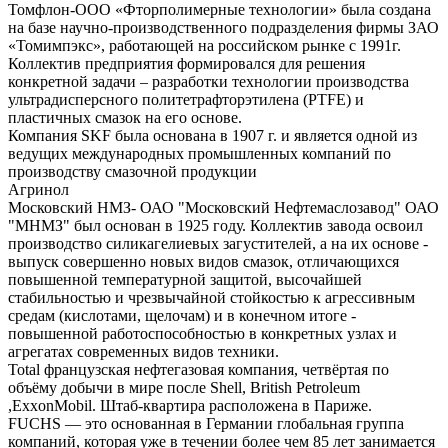
Томфлон-ООО «Фторполимерные технологии» была создана
на базе научно-производственного подразделения фирмы ЗАО
«Томимпэкс», работающей на российском рынке с 1991г.
Коллектив предприятия формировался для решения
конкретной задачи – разработки технологии производства
ультрадисперсного политетрафторэтилена (PTFE) и
пластичных смазок на его основе.
Компания SKF была основана в 1907 г. и является одной из
ведущих международных промышленных компаний по
производству смазочной продукции
Агринол
Московский НМЗ- ОАО "Московский Нефтемаслозавод" ОАО
"МНМЗ" был основан в 1925 году. Коллектив завода освоил
производство силикагелиевых загустителей, а на их основе -
выпуск совершенно новых видов смазок, отличающихся
повышенной температурной защитой, высочайшей
стабильностью и чрезвычайной стойкостью к агрессивным
средам (кислотами, щелочам) и в конечном итоге -
повышенной работоспособностью в конкретных узлах и
агрегатах современных видов техники.
Total французская нефтегазовая компания, четвёртая по
объёму добычи в мире после Shell, British Petroleum
,ExxonMobil. Штаб-квартира расположена в Париже.
FUCHS — это основанная в Германии глобальная группа
компаний, которая уже в течении более чем 85 лет занимается