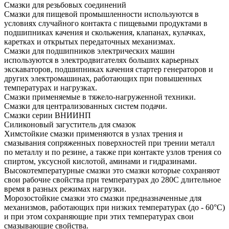
Смазки для резьбовых соединений
Смазки для пищевой промышленности используются в
условиях случайного контакта с пищевыми продуктами в
подшипниках качения и скольжения, клапанах, кулачках,
каретках и открытых передаточных механизмах.
Смазки для подшипников электрических машин
используются в электродвигателях больших карьерных
экскаваторов, подшипниках качения стартер генераторов и
других электромашинах, работающих при повышенных
температурах и нагрузках.
Смазки применяемые в тяжело-нагруженной техники.
Смазки для централизованных систем подачи.
Смазки серии ВНИИНП
Силиконовый загуститель для смазок
Химстойкие смазки применяются в узлах трения и
смазывания сопряженных поверхностей при трении металл
по металлу и по резине, а также при контакте узлов трения со
спиртом, уксусной кислотой, аминами и гидразинами.
Высокотемпературные смазки это смазки которые сохраняют
свои рабочие свойства при температурах до 280С длительное
время в разных режимах нагрузки.
Морозостойкие смазки это смазки предназначенные для
механизмов, работающих при низких температурах (до - 60°С)
и при этом сохраняющие при этих температурах свои
смазывающие свойства.