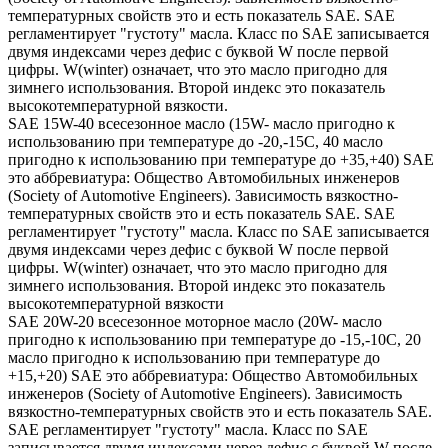
температурных свойств это и есть показатель SAE. SAE
регламентирует "густоту" масла. Класс по SAE записывается
двумя индексами через дефис с буквой W после первой
цифры. W(winter) означает, что это масло пригодно для
зимнего использования. Второй индекс это показатель
высокотемпературной вязкости.
SAE 15W-40 всесезонное масло (15W- масло пригодно к
использованию при температуре до -20,-15С, 40 масло
пригодно к использованию при температуре до +35,+40) SAE
это аббревиатура: Общество Автомобильных инженеров
(Society of Automotive Engineers). Зависимость вязкостно-
температурных свойств это и есть показатель SAE. SAE
регламентирует "густоту" масла. Класс по SAE записывается
двумя индексами через дефис с буквой W после первой
цифры. W(winter) означает, что это масло пригодно для
зимнего использования. Второй индекс это показатель
высокотемпературной вязкости
SAE 20W-20 всесезонное моторное масло (20W- масло
пригодно к использованию при температуре до -15,-10С, 20
масло пригодно к использованию при температуре до
+15,+20) SAE это аббревиатура: Общество Автомобильных
инженеров (Society of Automotive Engineers). Зависимость
вязкостно-температурных свойств это и есть показатель SAE.
SAE регламентирует "густоту" масла. Класс по SAE
записывается двумя индексами через дефис с буквой W после