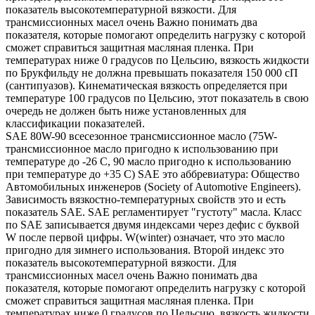
показатель высокотемпературной вязкости. Для
трансмиссионных масел очень Важно понимать два
показателя, которые помогают определить нагрузку с которой
сможет справиться защитная масляная пленка. При
температурах ниже 0 градусов по Цельсию, вязкость жидкости
по Брукфильду не должна превышать показателя 150 000 сП
(сантипуазов). Кинематическая вязкость определяется при
температуре 100 градусов по Цельсию, этот показатель в свою
очередь не должен быть ниже установленных для
классификации показателей.
SAE 80W-90 всесезонное трансмиссионное масло (75W-
трансмиссионное масло пригодно к использованию при
температуре до -26 С, 90 масло пригодно к использованию
при температуре до +35 С) SAE это аббревиатура: Общество
Автомобильных инженеров (Society of Automotive Engineers).
Зависимость вязкостно-температурных свойств это и есть
показатель SAE. SAE регламентирует "густоту" масла. Класс
по SAE записывается двумя индексами через дефис с буквой
W после первой цифры. W(winter) означает, что это масло
пригодно для зимнего использования. Второй индекс это
показатель высокотемпературной вязкости. Для
трансмиссионных масел очень Важно понимать два
показателя, которые помогают определить нагрузку с которой
сможет справиться защитная масляная пленка. При
температурах ниже 0 градусов по Цельсию, вязкость жидкости