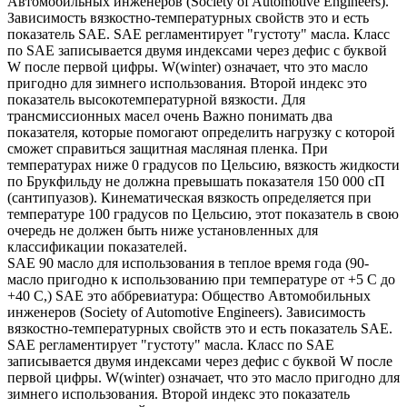
Автомобильных инженеров (Society of Automotive Engineers).
Зависимость вязкостно-температурных свойств это и есть
показатель SAE. SAE регламентирует "густоту" масла. Класс
по SAE записывается двумя индексами через дефис с буквой
W после первой цифры. W(winter) означает, что это масло
пригодно для зимнего использования. Второй индекс это
показатель высокотемпературной вязкости. Для
трансмиссионных масел очень Важно понимать два
показателя, которые помогают определить нагрузку с которой
сможет справиться защитная масляная пленка. При
температурах ниже 0 градусов по Цельсию, вязкость жидкости
по Брукфильду не должна превышать показателя 150 000 сП
(сантипуазов). Кинематическая вязкость определяется при
температуре 100 градусов по Цельсию, этот показатель в свою
очередь не должен быть ниже установленных для
классификации показателей.
SAE 90 масло для использования в теплое время года (90-
масло пригодно к использованию при температуре от +5 С до
+40 С,) SAE это аббревиатура: Общество Автомобильных
инженеров (Society of Automotive Engineers). Зависимость
вязкостно-температурных свойств это и есть показатель SAE.
SAE регламентирует "густоту" масла. Класс по SAE
записывается двумя индексами через дефис с буквой W после
первой цифры. W(winter) означает, что это масло пригодно для
зимнего использования. Второй индекс это показатель