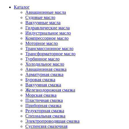
Каталог
Авиационные масла
Судовые масло
Вакуумные масла
Гидравлические масла
Индустриальное масло
Компрессорное масло
Моторное масло
Трансмиссионное масло
Трансформаторное масло
Турбинное масло
Холодильное масло
Авиационная смазка
Арматурная смазка
Буровая смазка
Вакуумная смазка
Железнодорожная смазка
Морская смазка
Пластичная смазка
Приборная смазка
Редукторная смазка
Специальная смазка
Электропроводящая смазка
Суспензия смазочная