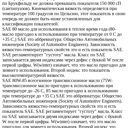
по Брукфильду не должна превышать показателя 150 000 сП
(сантипуазов). Кинематическая вязкость определяется при
температуре 100 градусов по Цельсию, этот показатель в свою
очередь не должен быть ниже установленных для
классификации показателей.
SAE 80 масло для использования в теплое время года (80-
масло пригодно к использованию при температуре от 0 С до
+35 С,) SAE это аббревиатура: Общество Автомобильных
инженеров (Society of Automotive Engineers). Зависимость
вязкостно-температурных свойств это и есть показатель SAE.
SAE регламентирует "густоту" масла. Класс по SAE
записывается двумя индексами через дефис с буквой W после
первой цифры. W(winter) означает, что это масло пригодно для
зимнего использования. Второй индекс это показатель
высокотемпературной вязкости.
SAE 80W-85 всесезонное трансмиссионное масло (75W-
трансмиссионное масло пригодно к использованию при
температуре до -26 С, 85 масло пригодно к использованию
при температуре до +35 С) SAE это аббревиатура: Общество
Автомобильных инженеров (Society of Automotive Engineers).
Зависимость вязкостно-температурных свойств это и есть
показатель SAE. SAE регламентирует "густоту" масла. Класс
по SAE записывается двумя индексами через дефис с буквой
W после первой цифры. W(winter) означает, что это масло
пригодно для зимнего использования. Второй индекс это