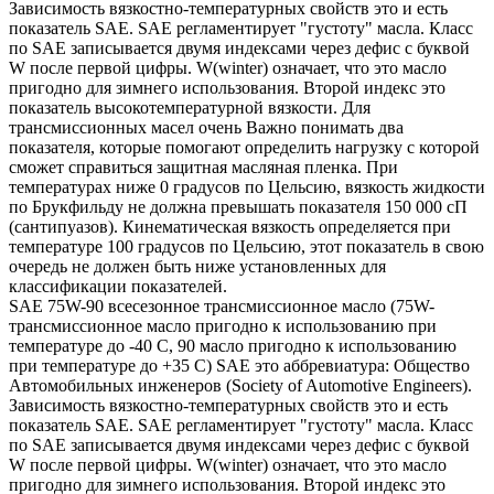
Зависимость вязкостно-температурных свойств это и есть
показатель SAE. SAE регламентирует "густоту" масла. Класс
по SAE записывается двумя индексами через дефис с буквой
W после первой цифры. W(winter) означает, что это масло
пригодно для зимнего использования. Второй индекс это
показатель высокотемпературной вязкости. Для
трансмиссионных масел очень Важно понимать два
показателя, которые помогают определить нагрузку с которой
сможет справиться защитная масляная пленка. При
температурах ниже 0 градусов по Цельсию, вязкость жидкости
по Брукфильду не должна превышать показателя 150 000 сП
(сантипуазов). Кинематическая вязкость определяется при
температуре 100 градусов по Цельсию, этот показатель в свою
очередь не должен быть ниже установленных для
классификации показателей.
SAE 75W-90 всесезонное трансмиссионное масло (75W-
трансмиссионное масло пригодно к использованию при
температуре до -40 С, 90 масло пригодно к использованию
при температуре до +35 С) SAE это аббревиатура: Общество
Автомобильных инженеров (Society of Automotive Engineers).
Зависимость вязкостно-температурных свойств это и есть
показатель SAE. SAE регламентирует "густоту" масла. Класс
по SAE записывается двумя индексами через дефис с буквой
W после первой цифры. W(winter) означает, что это масло
пригодно для зимнего использования. Второй индекс это