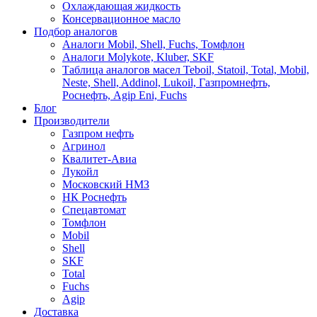
Охлаждающая жидкость
Консервационное масло
Подбор аналогов
Аналоги Mobil, Shell, Fuchs, Томфлон
Аналоги Molykote, Kluber, SKF
Таблица аналогов масел Teboil, Statoil, Total, Mobil,
Neste, Shell, Addinol, Lukoil, Газпромнефть,
Роснефть, Agip Eni, Fuchs
Блог
Производители
Газпром нефть
Агринол
Квалитет-Авиа
Лукойл
Московский НМЗ
НК Роснефть
Спецавтомат
Томфлон
Mobil
Shell
SKF
Total
Fuchs
Agip
Доставка