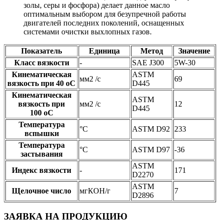
золы, серы и фосфора) делает данное масло
оптимальным выбором для безупречной работы
двигателей последних поколений, оснащенных
системами очистки выхлопных газов.
Показатель
Единица
Метод
Значение
Класс вязкости
-
SAE J300
5W-30
Кинематическая
ASTM
мм2 /с
69
вязкость при 40 oС
D445
Кинематическая
ASTM
вязкость при
мм2 /с
12
D445
100 oС
Температура
°C
ASTM D92
233
вспышки
Температура
°C
ASTM D97
-36
застывания
ASTM
Индекс вязкости
-
171
D2270
ASTM
Щелочное число
мгКОН/г
7
D2896
ЗАЯВКА НА ПРОДУКЦИЮ