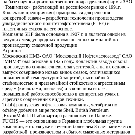
на базе научно-производственного подразделения фирмы ЗАО
«Томимпэкс», работающей на российском рынке с 1991г.
Коллектив предприятия формировался для решения
конкретной задачи – разработки технологии производства
ультрадисперсного политетрафторэтилена (PTFE) и
пластичных смазок на его основе.
Компания SKF была основана в 1907 г. и является одной из
ведущих международных промышленных компаний по
производству смазочной продукции
Агринол
Московский НМЗ- ОАО "Московский Нефтемаслозавод" ОАО
"МНМЗ" был основан в 1925 году. Коллектив завода освоил
производство силикагелиевых загустителей, а на их основе -
выпуск совершенно новых видов смазок, отличающихся
повышенной температурной защитой, высочайшей
стабильностью и чрезвычайной стойкостью к агрессивным
средам (кислотами, щелочам) и в конечном итоге -
повышенной работоспособностью в конкретных узлах и
агрегатах современных видов техники.
Total французская нефтегазовая компания, четвёртая по
объёму добычи в мире после Shell, British Petroleum
,ExxonMobil. Штаб-квартира расположена в Париже.
FUCHS — это основанная в Германии глобальная группа
компаний, которая уже в течении более чем 85 лет занимается
разработкой, производством и сбытом смазочных материалов