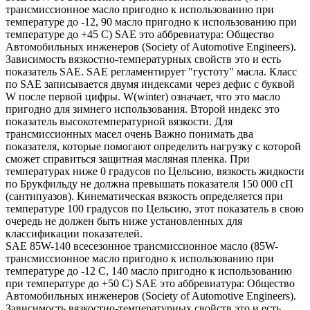
трансмиссионное масло пригодно к использованию при
температуре до -12, 90 масло пригодно к использованию при
температуре до +45 С) SAE это аббревиатура: Общество
Автомобильных инженеров (Society of Automotive Engineers).
Зависимость вязкостно-температурных свойств это и есть
показатель SAE. SAE регламентирует "густоту" масла. Класс
по SAE записывается двумя индексами через дефис с буквой
W после первой цифры. W(winter) означает, что это масло
пригодно для зимнего использования. Второй индекс это
показатель высокотемпературной вязкости. Для
трансмиссионных масел очень Важно понимать два
показателя, которые помогают определить нагрузку с которой
сможет справиться защитная масляная пленка. При
температурах ниже 0 градусов по Цельсию, вязкость жидкости
по Брукфильду не должна превышать показателя 150 000 сП
(сантипуазов). Кинематическая вязкость определяется при
температуре 100 градусов по Цельсию, этот показатель в свою
очередь не должен быть ниже установленных для
классификации показателей.
SAE 85W-140 всесезонное трансмиссионное масло (85W-
трансмиссионное масло пригодно к использованию при
температуре до -12 С, 140 масло пригодно к использованию
при температуре до +50 С) SAE это аббревиатура: Общество
Автомобильных инженеров (Society of Automotive Engineers).
Зависимость вязкостно-температурных свойств это и есть