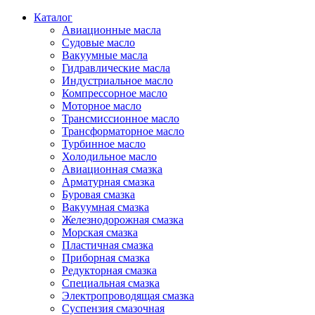
Каталог
Авиационные масла
Судовые масло
Вакуумные масла
Гидравлические масла
Индустриальное масло
Компрессорное масло
Моторное масло
Трансмиссионное масло
Трансформаторное масло
Турбинное масло
Холодильное масло
Авиационная смазка
Арматурная смазка
Буровая смазка
Вакуумная смазка
Железнодорожная смазка
Морская смазка
Пластичная смазка
Приборная смазка
Редукторная смазка
Специальная смазка
Электропроводящая смазка
Суспензия смазочная