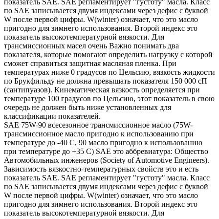
показатель SAE. SAE регламентирует "густоту" масла. Класс
по SAE записывается двумя индексами через дефис с буквой
W после первой цифры. W(winter) означает, что это масло
пригодно для зимнего использования. Второй индекс это
показатель высокотемпературной вязкости. Для
трансмиссионных масел очень Важно понимать два
показателя, которые помогают определить нагрузку с которой
сможет справиться защитная масляная пленка. При
температурах ниже 0 градусов по Цельсию, вязкость жидкости
по Брукфильду не должна превышать показателя 150 000 сП
(сантипуазов). Кинематическая вязкость определяется при
температуре 100 градусов по Цельсию, этот показатель в свою
очередь не должен быть ниже установленных для
классификации показателей.
SAE 75W-90 всесезонное трансмиссионное масло (75W-
трансмиссионное масло пригодно к использованию при
температуре до -40 С, 90 масло пригодно к использованию
при температуре до +35 С) SAE это аббревиатура: Общество
Автомобильных инженеров (Society of Automotive Engineers).
Зависимость вязкостно-температурных свойств это и есть
показатель SAE. SAE регламентирует "густоту" масла. Класс
по SAE записывается двумя индексами через дефис с буквой
W после первой цифры. W(winter) означает, что это масло
пригодно для зимнего использования. Второй индекс это
показатель высокотемпературной вязкости. Для