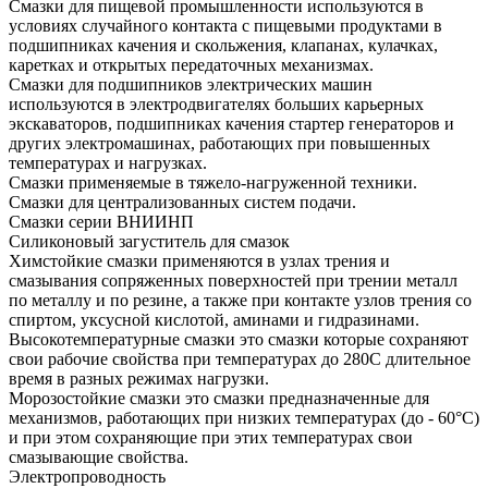
Смазки для пищевой промышленности используются в
условиях случайного контакта с пищевыми продуктами в
подшипниках качения и скольжения, клапанах, кулачках,
каретках и открытых передаточных механизмах.
Смазки для подшипников электрических машин
используются в электродвигателях больших карьерных
экскаваторов, подшипниках качения стартер генераторов и
других электромашинах, работающих при повышенных
температурах и нагрузках.
Смазки применяемые в тяжело-нагруженной техники.
Смазки для централизованных систем подачи.
Смазки серии ВНИИНП
Силиконовый загуститель для смазок
Химстойкие смазки применяются в узлах трения и
смазывания сопряженных поверхностей при трении металл
по металлу и по резине, а также при контакте узлов трения со
спиртом, уксусной кислотой, аминами и гидразинами.
Высокотемпературные смазки это смазки которые сохраняют
свои рабочие свойства при температурах до 280С длительное
время в разных режимах нагрузки.
Морозостойкие смазки это смазки предназначенные для
механизмов, работающих при низких температурах (до - 60°С)
и при этом сохраняющие при этих температурах свои
смазывающие свойства.
Электропроводность