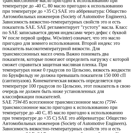
трансмиссионное масло пригодно к использованию при
температуре до -40 С, 80 масло пригодно к использованию
при температуре до +35 С) SAE это аббревиатура: Общество
Автомобильных инженеров (Society of Automotive Engineers).
Зависимость вязкостно-температурных свойств это и есть
показатель SAE. SAE регламентирует "густоту" масла. Класс
по SAE записывается двумя индексами через дефис с буквой
W после первой цифры. W(winter) означает, что это масло
пригодно для зимнего использования. Второй индекс это
показатель высокотемпературной вязкости. Для
трансмиссионных масел очень Важно понимать два
показателя, которые помогают определить нагрузку с которой
сможет справиться защитная масляная пленка. При
температурах ниже 0 градусов по Цельсию, вязкость жидкости
по Брукфильду не должна превышать показателя 150 000 сП
(сантипуазов). Кинематическая вязкость определяется при
температуре 100 градусов по Цельсию, этот показатель в свою
очередь не должен быть ниже установленных для
классификации показателей.
SAE 75W-85 всесезонное трансмиссионное масло (75W-
трансмиссионное масло пригодно к использованию при
температуре до -40 С, 85 масло пригодно к использованию
при температуре до +35 С) SAE это аббревиатура: Общество
Автомобильных инженеров (Society of Automotive Engineers).
Зависимость вязкостно-температурных свойств это и есть