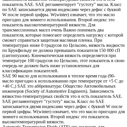
показатель SAE. SAE регламентирует "густоту" масла. Класс
по SAE записывается двумя индексами через дефис с буквой
W после первой цифры. W(winter) означает, что это масло
пригодно для зимнего использования. Второй индекс это
показатель высокотемпературной вязкости. Для
трансмиссионных масел очень Важно понимать два
показателя, которые помогают определить нагрузку с которой
сможет справиться защитная масляная пленка. При
температурах ниже 0 градусов по Цельсию, вязкость жидкости
по Брукфильду не должна превышать показателя 150 000 сП
(сантипуазов). Кинематическая вязкость определяется при
температуре 100 градусов по Цельсию, этот показатель в свою
очередь не должен быть ниже установленных для
классификации показателей.
SAE 90 масло для использования в теплое время года (90-
масло пригодно к использованию при температуре от +5 С до
+40 С,) SAE это аббревиатура: Общество Автомобильных
инженеров (Society of Automotive Engineers). Зависимость
вязкостно-температурных свойств это и есть показатель SAE.
SAE регламентирует "густоту" масла. Класс по SAE
записывается двумя индексами через дефис с буквой W после
первой цифры. W(winter) означает, что это масло пригодно для
зимнего использования. Второй индекс это показатель
высокотемпературной вязкости.
Automatic Transmission Fluids (ATF) это жидкость для