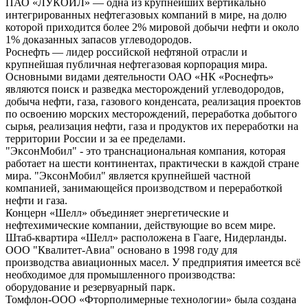
ПАО «ЛУКОЙЛ» — одна из крупнейших вертикально
интегрированных нефтегазовых компаний в мире, на долю
которой приходится более 2% мировой добычи нефти и около
1% доказанных запасов углеводородов.
Роснефть — лидер российской нефтяной отрасли и
крупнейшая публичная нефтегазовая корпорация мира.
Основными видами деятельности ОАО «НК «Роснефть»
являются поиск и разведка месторождений углеводородов,
добыча нефти, газа, газового конденсата, реализация проектов
по освоению морских месторождений, переработка добытого
сырья, реализация нефти, газа и продуктов их переработки на
территории России и за ее пределами.
"ЭксонМобил" - это транснациональная компания, которая
работает на шести континентах, практически в каждой стране
мира. "ЭксонМобил" является крупнейшей частной
компанией, занимающейся производством и переработкой
нефти и газа.
Концерн «Шелл» объединяет энергетические и
нефтехимические компании, действующие во всем мире.
Штаб-квартира «Шелл» расположена в Гааге, Нидерланды.
ООО "Квалитет-Авиа" основано в 1998 году для
производства авиационных масел. У предприятия имеется всё
необходимое для промышленного производства:
оборудование и резервуарный парк.
Томфлон-ООО «Фторполимерные технологии» была создана