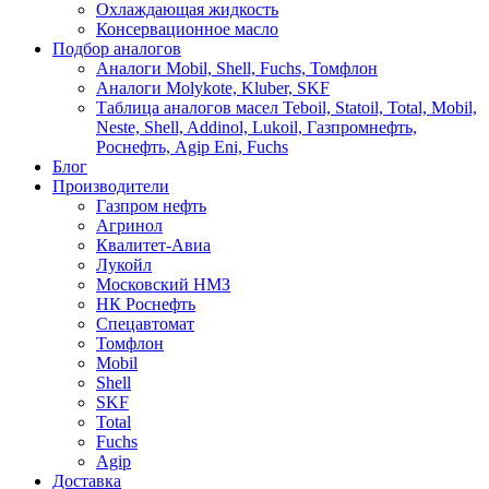
Охлаждающая жидкость
Консервационное масло
Подбор аналогов
Аналоги Mobil, Shell, Fuchs, Томфлон
Аналоги Molykote, Kluber, SKF
Таблица аналогов масел Teboil, Statoil, Total, Mobil,
Neste, Shell, Addinol, Lukoil, Газпромнефть,
Роснефть, Agip Eni, Fuchs
Блог
Производители
Газпром нефть
Агринол
Квалитет-Авиа
Лукойл
Московский НМЗ
НК Роснефть
Спецавтомат
Томфлон
Mobil
Shell
SKF
Total
Fuchs
Agip
Доставка