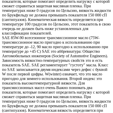
показателя, которые помогают определить нагрузку с которой
сможет справиться защитная масляная пленка. При
температурах ниже 0 градусов по Цельсию, вязкость жидкости
по Брукфильду не должна превышать показателя 150 000 сП
(сантипуазов). Кинематическая вязкость определяется при
температуре 100 градусов по Цельсию, этот показатель в свою
очередь не должен быть ниже установленных для
классификации показателей.
SAE 85W-90 всесезонное трансмиссионное масло (75W-
трансмиссионное масло пригодно к использованию при
температуре до -12, 90 масло пригодно к использованию при
температуре до +45 С) SAE это аббревиатура: Общество
Автомобильных инженеров (Society of Automotive Engineers).
Зависимость вязкостно-температурных свойств это и есть
показатель SAE. SAE регламентирует "густоту" масла. Класс
по SAE записывается двумя индексами через дефис с буквой
W после первой цифры. W(winter) означает, что это масло
пригодно для зимнего использования. Второй индекс это
показатель высокотемпературной вязкости. Для
трансмиссионных масел очень Важно понимать два
показателя, которые помогают определить нагрузку с которой
сможет справиться защитная масляная пленка. При
температурах ниже 0 градусов по Цельсию, вязкость жидкости
по Брукфильду не должна превышать показателя 150 000 сП
(сантипуазов). Кинематическая вязкость определяется при