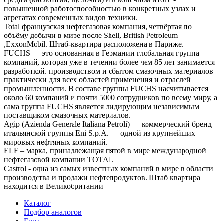
повышенной работоспособностью в конкретных узлах и
агрегатах современных видов техники.
Total французская нефтегазовая компания, четвёртая по
объёму добычи в мире после Shell, British Petroleum
,ExxonMobil. Штаб-квартира расположена в Париже.
FUCHS — это основанная в Германии глобальная группа
компаний, которая уже в течении более чем 85 лет занимается
разработкой, производством и сбытом смазочных материалов
практически для всех областей применения и отраслей
промышленности. В составе группы FUCHS насчитывается
около 60 компаний и почти 5000 сотрудников по всему миру, а
сама группа FUCHS является лидирующим независимым
поставщиком смазочных материалов.
Agip (Azienda Generale Italiana Petroli) — коммерческий бренд
итальянской группы Eni S.p.A. — одной из крупнейших
мировых нефтяных компаний.
ELF – марка, принадлежащая пятой в мире международной
нефтегазовой компании TOTAL
Castrol - одна из самых известных компаний в мире в области
производства и продажи нефтепродуктов. Штаб квартира
находится в Великобритании
Каталог
Подбор аналогов
Блог