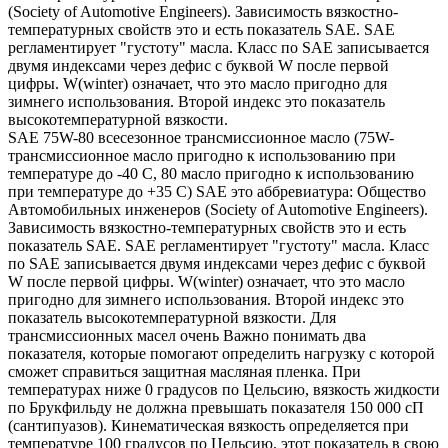
(Society of Automotive Engineers). Зависимость вязкостно-
температурных свойств это и есть показатель SAE. SAE
регламентирует "густоту" масла. Класс по SAE записывается
двумя индексами через дефис с буквой W после первой
цифры. W(winter) означает, что это масло пригодно для
зимнего использования. Второй индекс это показатель
высокотемпературной вязкости.
SAE 75W-80 всесезонное трансмиссионное масло (75W-
трансмиссионное масло пригодно к использованию при
температуре до -40 С, 80 масло пригодно к использованию
при температуре до +35 С) SAE это аббревиатура: Общество
Автомобильных инженеров (Society of Automotive Engineers).
Зависимость вязкостно-температурных свойств это и есть
показатель SAE. SAE регламентирует "густоту" масла. Класс
по SAE записывается двумя индексами через дефис с буквой
W после первой цифры. W(winter) означает, что это масло
пригодно для зимнего использования. Второй индекс это
показатель высокотемпературной вязкости. Для
трансмиссионных масел очень Важно понимать два
показателя, которые помогают определить нагрузку с которой
сможет справиться защитная масляная пленка. При
температурах ниже 0 градусов по Цельсию, вязкость жидкости
по Брукфильду не должна превышать показателя 150 000 сП
(сантипуазов). Кинематическая вязкость определяется при
температуре 100 градусов по Цельсию, этот показатель в свою