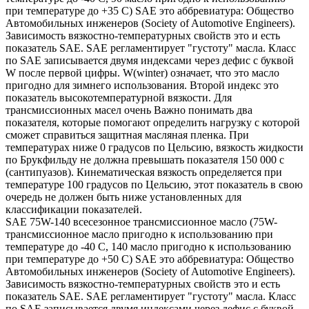
при температуре до +35 С) SAE это аббревиатура: Общество
Автомобильных инженеров (Society of Automotive Engineers).
Зависимость вязкостно-температурных свойств это и есть
показатель SAE. SAE регламентирует "густоту" масла. Класс
по SAE записывается двумя индексами через дефис с буквой
W после первой цифры. W(winter) означает, что это масло
пригодно для зимнего использования. Второй индекс это
показатель высокотемпературной вязкости. Для
трансмиссионных масел очень Важно понимать два
показателя, которые помогают определить нагрузку с которой
сможет справиться защитная масляная пленка. При
температурах ниже 0 градусов по Цельсию, вязкость жидкости
по Брукфильду не должна превышать показателя 150 000 с
(сантипуазов). Кинематическая вязкость определяется при
температуре 100 градусов по Цельсию, этот показатель в свою
очередь не должен быть ниже установленных для
классификации показателей.
SAE 75W-140 всесезонное трансмиссионное масло (75W-
трансмиссионное масло пригодно к использованию при
температуре до -40 С, 140 масло пригодно к использованию
при температуре до +50 С) SAE это аббревиатура: Общество
Автомобильных инженеров (Society of Automotive Engineers).
Зависимость вязкостно-температурных свойств это и есть
показатель SAE. SAE регламентирует "густоту" масла. Класс
по SAE записывается двумя индексами через дефис с буквой