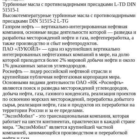
Турбинные масла с противозадирными присадками L-TD DIN
51515-1
Высокотемпературные турбинные масла с противозадирными
присадками DIN 51515-2 L-TG
Газпром нефть — вертикально-интегрированная нефтяная
компания, основные виды деятельности которой — разведка и
разработка месторождений нефти и газа, нефтепереработка, а
также производство и сбыт нефтепродуктов.
ПАО «ЛУКОЙЛ» — одна из крупнейших вертикально
интегрированных нефтегазовых компаний в мире, на долю
которой приходится более 2% мировой добычи нефти и около
1% доказанных запасов углеводородов.
Роснефть — лидер российской нефтяной отрасли и
крупнейшая публичная нефтегазовая корпорация мира.
Основными видами деятельности ОАО «НК «Роснефть»
являются поиск и разведка месторождений углеводородов,
добыча нефти, газа, газового конденсата, реализация проектов
по освоению морских месторождений, переработка добытого
сырья, реализация нефти, газа и продуктов их переработки на
территории России и за ее пределами.
"ЭксонМобил" - это транснациональная компания, которая
работает на шести континентах, практически в каждой стране
мира. "ЭксонМобил" является крупнейшей частной
компанией, занимающейся производством и переработкой
нефти и газа.