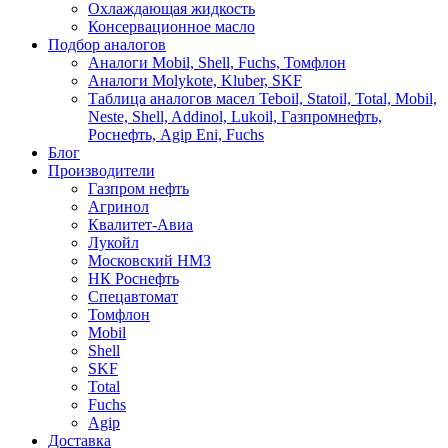
Охлаждающая жидкость
Консервационное масло
Подбор аналогов
Аналоги Mobil, Shell, Fuchs, Томфлон
Аналоги Molykote, Kluber, SKF
Таблица аналогов масел Teboil, Statoil, Total, Mobil,
Neste, Shell, Addinol, Lukoil, Газпромнефть,
Роснефть, Agip Eni, Fuchs
Блог
Производители
Газпром нефть
Агринол
Квалитет-Авиа
Лукойл
Московский НМЗ
НК Роснефть
Спецавтомат
Томфлон
Mobil
Shell
SKF
Total
Fuchs
Agip
Доставка