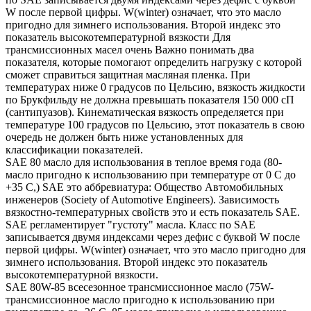
W после первой цифры. W(winter) означает, что это масло
пригодно для зимнего использования. Второй индекс это
показатель высокотемпературной вязкости Для
трансмиссионных масел очень Важно понимать два
показателя, которые помогают определить нагрузку с которой
сможет справиться защитная масляная пленка. При
температурах ниже 0 градусов по Цельсию, вязкость жидкости
по Брукфильду не должна превышать показателя 150 000 сП
(сантипуазов). Кинематическая вязкость определяется при
температуре 100 градусов по Цельсию, этот показатель в свою
очередь не должен быть ниже установленных для
классификации показателей.
SAE 80 масло для использования в теплое время года (80-
масло пригодно к использованию при температуре от 0 С до
+35 С,) SAE это аббревиатура: Общество Автомобильных
инженеров (Society of Automotive Engineers). Зависимость
вязкостно-температурных свойств это и есть показатель SAE.
SAE регламентирует "густоту" масла. Класс по SAE
записывается двумя индексами через дефис с буквой W после
первой цифры. W(winter) означает, что это масло пригодно для
зимнего использования. Второй индекс это показатель
высокотемпературной вязкости.
SAE 80W-85 всесезонное трансмиссионное масло (75W-
трансмиссионное масло пригодно к использованию при