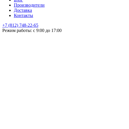
Производители
Доставка
Контакты
+7 (812) 748-22-65
НЕ НАШЛИ ЧТО ИСКАЛИ
Режим работы: с 9:00 до 17:00
Оставьте заявку и мы подберем подходящую продукцию,
проконсультируем
+7
Поиск
Я принимаю
политику конфиденциальности
и согласен на
обработку своих персональных данных.
ОСТАЛИСЬ ВОПРОСЫ!?
Отправить