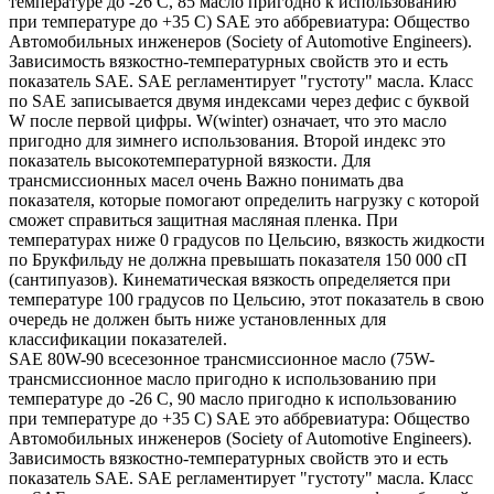
температуре до -26 С, 85 масло пригодно к использованию
при температуре до +35 С) SAE это аббревиатура: Общество
Автомобильных инженеров (Society of Automotive Engineers).
Зависимость вязкостно-температурных свойств это и есть
показатель SAE. SAE регламентирует "густоту" масла. Класс
по SAE записывается двумя индексами через дефис с буквой
W после первой цифры. W(winter) означает, что это масло
пригодно для зимнего использования. Второй индекс это
показатель высокотемпературной вязкости. Для
трансмиссионных масел очень Важно понимать два
показателя, которые помогают определить нагрузку с которой
сможет справиться защитная масляная пленка. При
температурах ниже 0 градусов по Цельсию, вязкость жидкости
по Брукфильду не должна превышать показателя 150 000 сП
(сантипуазов). Кинематическая вязкость определяется при
температуре 100 градусов по Цельсию, этот показатель в свою
очередь не должен быть ниже установленных для
классификации показателей.
SAE 80W-90 всесезонное трансмиссионное масло (75W-
трансмиссионное масло пригодно к использованию при
температуре до -26 С, 90 масло пригодно к использованию
при температуре до +35 С) SAE это аббревиатура: Общество
Автомобильных инженеров (Society of Automotive Engineers).
Зависимость вязкостно-температурных свойств это и есть
показатель SAE. SAE регламентирует "густоту" масла. Класс