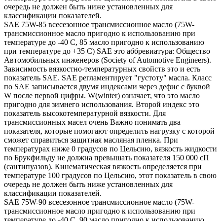
очередь не должен быть ниже установленных для
классификации показателей.
SAE 75W-85 всесезонное трансмиссионное масло (75W-
трансмиссионное масло пригодно к использованию при
температуре до -40 С, 85 масло пригодно к использованию
при температуре до +35 С) SAE это аббревиатура: Общество
Автомобильных инженеров (Society of Automotive Engineers).
Зависимость вязкостно-температурных свойств это и есть
показатель SAE. SAE регламентирует "густоту" масла. Класс
по SAE записывается двумя индексами через дефис с буквой
W после первой цифры. W(winter) означает, что это масло
пригодно для зимнего использования. Второй индекс это
показатель высокотемпературной вязкости. Для
трансмиссионных масел очень Важно понимать два
показателя, которые помогают определить нагрузку с которой
сможет справиться защитная масляная пленка. При
температурах ниже 0 градусов по Цельсию, вязкость жидкости
по Брукфильду не должна превышать показателя 150 000 сП
(сантипуазов). Кинематическая вязкость определяется при
температуре 100 градусов по Цельсию, этот показатель в свою
очередь не должен быть ниже установленных для
классификации показателей.
SAE 75W-90 всесезонное трансмиссионное масло (75W-
трансмиссионное масло пригодно к использованию при
температуре до -40 С, 90 масло пригодно к использованию