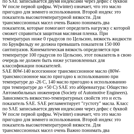
по SAE записывается двумя индексами через дефис с буквой
W после первой цифры. W(winter) означает, что это масло
пригодно для зимнего использования. Второй индекс это
показатель высокотемпературной вязкости. Для
трансмиссионных масел очень Важно понимать два
показателя, которые помогают определить нагрузку с которой
сможет справиться защитная масляная пленка. При
температурах ниже 0 градусов по Цельсию, вязкость жидкости
по Брукфильду не должна превышать показателя 150 000
сантипуазов. Кинематическая вязкость определяется при
температуре 100 градусов по Цельсию, этот показатель в свою
очередь не должен быть ниже установленных для
классификации показателей.
SAE 80W-140 всесезонное трансмиссионное масло (80W-
трансмиссионное масло пригодно к использованию при
температуре до -26 С, 140 масло пригодно к использованию
при температуре до +50 С) SAE это аббревиатура: Общество
Автомобильных инженеров (Society of Automotive Engineers).
Зависимость вязкостно-температурных свойств это и есть
показатель SAE. SAE регламентирует "густоту" масла. Класс
по SAE записывается двумя индексами через дефис с буквой
W после первой цифры. W(winter) означает, что это масло
пригодно для зимнего использования. Второй индекс это
показатель высокотемпературной вязкости. Для
трансмиссионных масел очень Важно понимать два