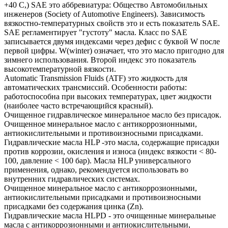
+40 С,) SAE это аббревиатура: Общество Автомобильных
инженеров (Society of Automotive Engineers). Зависимость
вязкостно-температурных свойств это и есть показатель SAE.
SAE регламентирует "густоту" масла. Класс по SAE
записывается двумя индексами через дефис с буквой W после
первой цифры. W(winter) означает, что это масло пригодно для
зимнего использования. Второй индекс это показатель
высокотемпературной вязкости.
Automatic Transmission Fluids (ATF) это жидкость для
автоматических трансмиссий. Особенности работы:
работоспособна при высоких температурах, цвет жидкости
(наиболее часто встречающийся красный).
Очищенное гидравлическое минеральное масло без присадок.
Очищенное минеральное масло с антикоррозионными,
антиокислительными и противоизносными присадками.
Гидравлические масла HLP -это масла, содержащие присадки
против коррозии, окисления и износа (индекс вязкости < 80-
100, давление < 100 бар). Масла HLP универсального
применения, однако, рекомендуется использовать во
внутренних гидравлических системах.
Очищенное минеральное масло с антикоррозионными,
антиокислительными присадками и противоизносными
присадками без содержания цинка (Zn).
Гидравлические масла HLPD - это очищенные минеральные
масла с антикоррозионными и антиокислительными,