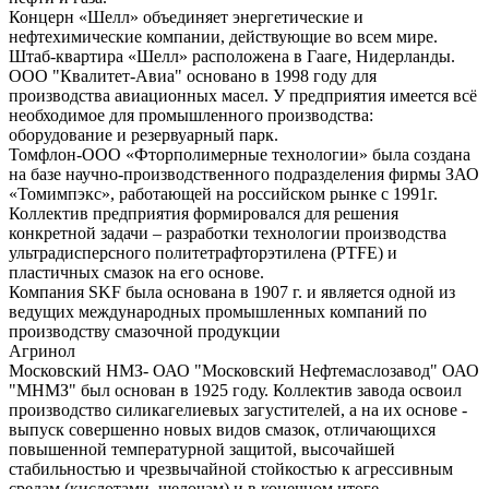
Концерн «Шелл» объединяет энергетические и
нефтехимические компании, действующие во всем мире.
Штаб-квартира «Шелл» расположена в Гааге, Нидерланды.
ООО "Квалитет-Авиа" основано в 1998 году для
производства авиационных масел. У предприятия имеется всё
необходимое для промышленного производства:
оборудование и резервуарный парк.
Томфлон-ООО «Фторполимерные технологии» была создана
на базе научно-производственного подразделения фирмы ЗАО
«Томимпэкс», работающей на российском рынке с 1991г.
Коллектив предприятия формировался для решения
конкретной задачи – разработки технологии производства
ультрадисперсного политетрафторэтилена (PTFE) и
пластичных смазок на его основе.
Компания SKF была основана в 1907 г. и является одной из
ведущих международных промышленных компаний по
производству смазочной продукции
Агринол
Московский НМЗ- ОАО "Московский Нефтемаслозавод" ОАО
"МНМЗ" был основан в 1925 году. Коллектив завода освоил
производство силикагелиевых загустителей, а на их основе -
выпуск совершенно новых видов смазок, отличающихся
повышенной температурной защитой, высочайшей
стабильностью и чрезвычайной стойкостью к агрессивным
средам (кислотами, щелочам) и в конечном итоге -