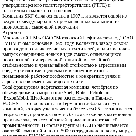
ультрадисперсного политетрафторэтилена (PTFE) и
пластичных смазок на его основе.
Компания SKF была основана в 1907 г. и является одной из
ведущих международных промышленных компаний по
производству смазочной продукции
Агринол
Московский НМЗ- ОАО "Московский Нефтемаслозавод" ОАО
"МНМЗ" был основан в 1925 году. Коллектив завода освоил
производство силикагелиевых загустителей, а на их основе -
выпуск совершенно новых видов смазок, отличающихся
повышенной температурной защитой, высочайшей
стабильностью и чрезвычайной стойкостью к агрессивным
средам (кислотами, щелочам) и в конечном итоге -
повышенной работоспособностью в конкретных узлах и
агрегатах современных видов техники.
Total французская нефтегазовая компания, четвёртая по
объёму добычи в мире после Shell, British Petroleum
,ExxonMobil. Штаб-квартира расположена в Париже.
FUCHS — это основанная в Германии глобальная группа
компаний, которая уже в течении более чем 85 лет занимается
разработкой, производством и сбытом смазочных материалов
практически для всех областей применения и отраслей
промышленности. В составе группы FUCHS насчитывается
около 60 компаний и почти 5000 сотрудников по всему миру, а