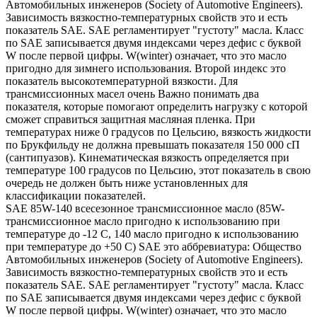
Автомобильных инженеров (Society of Automotive Engineers).
Зависимость вязкостно-температурных свойств это и есть
показатель SAE. SAE регламентирует "густоту" масла. Класс
по SAE записывается двумя индексами через дефис с буквой
W после первой цифры. W(winter) означает, что это масло
пригодно для зимнего использования. Второй индекс это
показатель высокотемпературной вязкости. Для
трансмиссионных масел очень Важно понимать два
показателя, которые помогают определить нагрузку с которой
сможет справиться защитная масляная пленка. При
температурах ниже 0 градусов по Цельсию, вязкость жидкости
по Брукфильду не должна превышать показателя 150 000 сП
(сантипуазов). Кинематическая вязкость определяется при
температуре 100 градусов по Цельсию, этот показатель в свою
очередь не должен быть ниже установленных для
классификации показателей.
SAE 85W-140 всесезонное трансмиссионное масло (85W-
трансмиссионное масло пригодно к использованию при
температуре до -12 С, 140 масло пригодно к использованию
при температуре до +50 С) SAE это аббревиатура: Общество
Автомобильных инженеров (Society of Automotive Engineers).
Зависимость вязкостно-температурных свойств это и есть
показатель SAE. SAE регламентирует "густоту" масла. Класс
по SAE записывается двумя индексами через дефис с буквой
W после первой цифры. W(winter) означает, что это масло