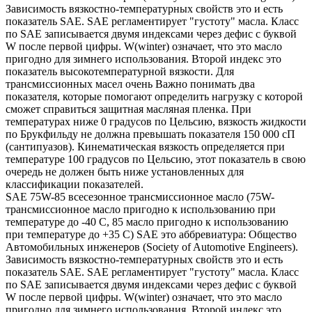
Зависимость вязкостно-температурных свойств это и есть
показатель SAE. SAE регламентирует "густоту" масла. Класс
по SAE записывается двумя индексами через дефис с буквой
W после первой цифры. W(winter) означает, что это масло
пригодно для зимнего использования. Второй индекс это
показатель высокотемпературной вязкости. Для
трансмиссионных масел очень Важно понимать два
показателя, которые помогают определить нагрузку с которой
сможет справиться защитная масляная пленка. При
температурах ниже 0 градусов по Цельсию, вязкость жидкости
по Брукфильду не должна превышать показателя 150 000 сП
(сантипуазов). Кинематическая вязкость определяется при
температуре 100 градусов по Цельсию, этот показатель в свою
очередь не должен быть ниже установленных для
классификации показателей.
SAE 75W-85 всесезонное трансмиссионное масло (75W-
трансмиссионное масло пригодно к использованию при
температуре до -40 С, 85 масло пригодно к использованию
при температуре до +35 С) SAE это аббревиатура: Общество
Автомобильных инженеров (Society of Automotive Engineers).
Зависимость вязкостно-температурных свойств это и есть
показатель SAE. SAE регламентирует "густоту" масла. Класс
по SAE записывается двумя индексами через дефис с буквой
W после первой цифры. W(winter) означает, что это масло
пригодно для зимнего использования. Второй индекс это