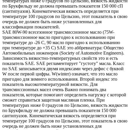
температурах ниже 0 градусов по Цельсию, вязкость жидкости
по Брукфильду не должна превышать показателя 150 000 сП
(сантипуазов). Кинематическая вязкость определяется при
температуре 100 градусов по Цельсию, этот показатель в свою
очередь не должен быть ниже установленных для
классификации показателей.
SAE 80W-90 всесезонное трансмиссионное масло (75W-
трансмиссионное масло пригодно к использованию при
температуре до -26 С, 90 масло пригодно к использованию
при температуре до +35 С) SAE это аббревиатура: Общество
Автомобильных инженеров (Society of Automotive Engineers).
Зависимость вязкостно-температурных свойств это и есть
показатель SAE. SAE регламентирует "густоту" масла. Класс
по SAE записывается двумя индексами через дефис с буквой
W после первой цифры. W(winter) означает, что это масло
пригодно для зимнего использования. Второй индекс это
показатель высокотемпературной вязкости. Для
трансмиссионных масел очень Важно понимать два
показателя, которые помогают определить нагрузку с которой
сможет справиться защитная масляная пленка. При
температурах ниже 0 градусов по Цельсию, вязкость жидкости
по Брукфильду не должна превышать показателя 150 000
сантипуазов. Кинематическая вязкость определяется при
температуре 100 градусов по Цельсию, этот показатель в свою
очередь не должен быть ниже установленных для