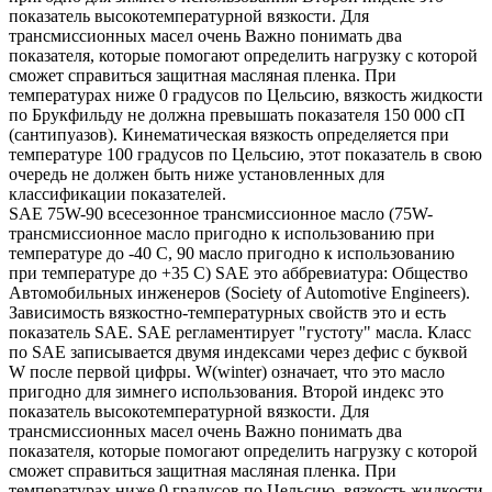
показатель высокотемпературной вязкости. Для
трансмиссионных масел очень Важно понимать два
показателя, которые помогают определить нагрузку с которой
сможет справиться защитная масляная пленка. При
температурах ниже 0 градусов по Цельсию, вязкость жидкости
по Брукфильду не должна превышать показателя 150 000 сП
(сантипуазов). Кинематическая вязкость определяется при
температуре 100 градусов по Цельсию, этот показатель в свою
очередь не должен быть ниже установленных для
классификации показателей.
SAE 75W-90 всесезонное трансмиссионное масло (75W-
трансмиссионное масло пригодно к использованию при
температуре до -40 С, 90 масло пригодно к использованию
при температуре до +35 С) SAE это аббревиатура: Общество
Автомобильных инженеров (Society of Automotive Engineers).
Зависимость вязкостно-температурных свойств это и есть
показатель SAE. SAE регламентирует "густоту" масла. Класс
по SAE записывается двумя индексами через дефис с буквой
W после первой цифры. W(winter) означает, что это масло
пригодно для зимнего использования. Второй индекс это
показатель высокотемпературной вязкости. Для
трансмиссионных масел очень Важно понимать два
показателя, которые помогают определить нагрузку с которой
сможет справиться защитная масляная пленка. При
температурах ниже 0 градусов по Цельсию, вязкость жидкости