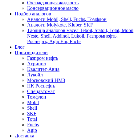
Охлаждающая жидкость
Консервационное масло
Подбор аналогов
Аналоги Mobil, Shell, Fuchs, Томфлон
Аналоги Molykote, Kluber, SKF
Таблица аналогов масел Teboil, Statoil, Total, Mobil,
Neste, Shell, Addinol, Lukoil, Газпромнефть,
Роснефть, Agip Eni, Fuchs
Блог
Производители
Газпром нефть
Агринол
Квалитет-Авиа
Лукойл
Московский НМЗ
НК Роснефть
Спецавтомат
Томфлон
Mobil
Shell
SKF
Total
Fuchs
Agip
Доставка