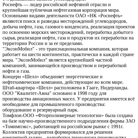
Роснефть — лидер российской нефтяной отрасли и
крупнейшая публичная нефтегазовая корпорация мира.
Основными видами деятельности ОАО «НК «Роснефть»
являются поиск и разведка месторождений углеводородов,
добыча нефти, газа, газового конденсата, реализация проектов
по освоению морских месторождений, переработка добытого
сырья, реализация нефти, газа и продуктов их переработки на
территории России и за ее пределами.
"ЭксонМобил" - это транснациональная компания, которая
работает на шести континентах, практически в каждой стране
мира. "ЭксонМобил" является крупнейшей частной
компанией, занимающейся производством и переработкой
нефти и газа.
Концерн «Шелл» объединяет энергетические и
нефтехимические компании, действующие во всем мире.
Штаб-квартира «Шелл» расположена в Гааге, Нидерланды.
ООО "Квалитет-Авиа" основано в 1998 году для
производства авиационных масел. У предприятия имеется всё
необходимое для промышленного производства:
оборудование и резервуарный парк.
Томфлон-ООО «Фторполимерные технологии» была создана
на базе научно-производственного подразделения фирмы ЗАО
«Томимпэкс», работающей на российском рынке с 1991г.
Коллектив предприятия формировался для решения
конкретной задачи – разработки технологии производства