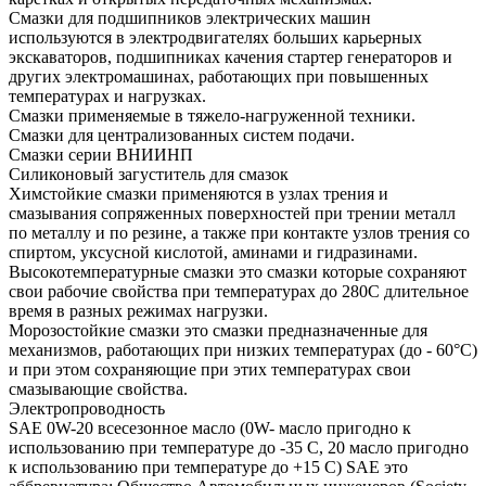
Смазки для подшипников электрических машин
используются в электродвигателях больших карьерных
экскаваторов, подшипниках качения стартер генераторов и
других электромашинах, работающих при повышенных
температурах и нагрузках.
Смазки применяемые в тяжело-нагруженной техники.
Смазки для централизованных систем подачи.
Смазки серии ВНИИНП
Силиконовый загуститель для смазок
Химстойкие смазки применяются в узлах трения и
смазывания сопряженных поверхностей при трении металл
по металлу и по резине, а также при контакте узлов трения со
спиртом, уксусной кислотой, аминами и гидразинами.
Высокотемпературные смазки это смазки которые сохраняют
свои рабочие свойства при температурах до 280С длительное
время в разных режимах нагрузки.
Морозостойкие смазки это смазки предназначенные для
механизмов, работающих при низких температурах (до - 60°С)
и при этом сохраняющие при этих температурах свои
смазывающие свойства.
Электропроводность
SAE 0W-20 всесезонное масло (0W- масло пригодно к
использованию при температуре до -35 С, 20 масло пригодно
к использованию при температуре до +15 С) SAE это