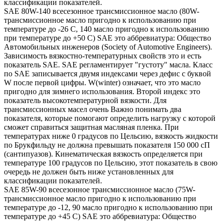
классификации показателей.
SAE 80W-140 всесезонное трансмиссионное масло (80W-
трансмиссионное масло пригодно к использованию при
температуре до -26 С, 140 масло пригодно к использованию
при температуре до +50 С) SAE это аббревиатура: Общество
Автомобильных инженеров (Society of Automotive Engineers).
Зависимость вязкостно-температурных свойств это и есть
показатель SAE. SAE регламентирует "густоту" масла. Класс
по SAE записывается двумя индексами через дефис с буквой
W после первой цифры. W(winter) означает, что это масло
пригодно для зимнего использования. Второй индекс это
показатель высокотемпературной вязкости. Для
трансмиссионных масел очень Важно понимать два
показателя, которые помогают определить нагрузку с которой
сможет справиться защитная масляная пленка. При
температурах ниже 0 градусов по Цельсию, вязкость жидкости
по Брукфильду не должна превышать показателя 150 000 сП
(сантипуазов). Кинематическая вязкость определяется при
температуре 100 градусов по Цельсию, этот показатель в свою
очередь не должен быть ниже установленных для
классификации показателей.
SAE 85W-90 всесезонное трансмиссионное масло (75W-
трансмиссионное масло пригодно к использованию при
температуре до -12, 90 масло пригодно к использованию при
температуре до +45 С) SAE это аббревиатура: Общество