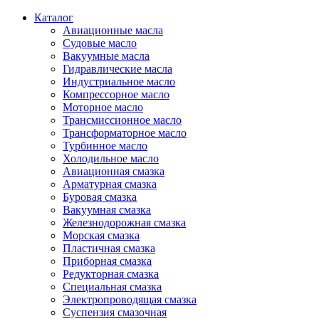
Каталог
Авиационные масла
Судовые масло
Вакуумные масла
Гидравлические масла
Индустриальное масло
Компрессорное масло
Моторное масло
Трансмиссионное масло
Трансформаторное масло
Турбинное масло
Холодильное масло
Авиационная смазка
Арматурная смазка
Буровая смазка
Вакуумная смазка
Железнодорожная смазка
Морская смазка
Пластичная смазка
Приборная смазка
Редукторная смазка
Специальная смазка
Электропроводящая смазка
Суспензия смазочная