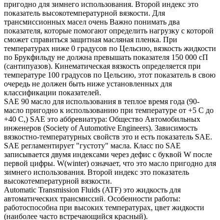
пригодно для зимнего использования. Второй индекс это
показатель высокотемпературной вязкости. Для
трансмиссионных масел очень Важно понимать два
показателя, которые помогают определить нагрузку с которой
сможет справиться защитная масляная пленка. При
температурах ниже 0 градусов по Цельсию, вязкость жидкости
по Брукфильду не должна превышать показателя 150 000 сП
(сантипуазов). Кинематическая вязкость определяется при
температуре 100 градусов по Цельсию, этот показатель в свою
очередь не должен быть ниже установленных для
классификации показателей.
SAE 90 масло для использования в теплое время года (90-
масло пригодно к использованию при температуре от +5 С до
+40 С,) SAE это аббревиатура: Общество Автомобильных
инженеров (Society of Automotive Engineers). Зависимость
вязкостно-температурных свойств это и есть показатель SAE.
SAE регламентирует "густоту" масла. Класс по SAE
записывается двумя индексами через дефис с буквой W после
первой цифры. W(winter) означает, что это масло пригодно для
зимнего использования. Второй индекс это показатель
высокотемпературной вязкости.
Automatic Transmission Fluids (ATF) это жидкость для
автоматических трансмиссий. Особенности работы:
работоспособна при высоких температурах, цвет жидкости
(наиболее часто встречающийся красный).