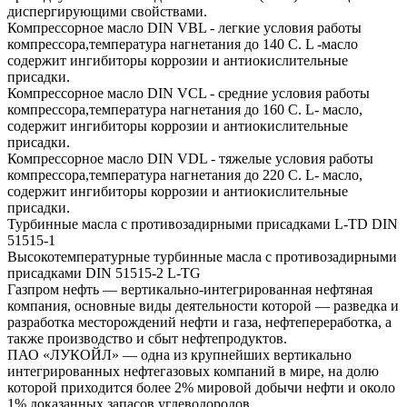
диспергирующими свойствами.
Компрессорное масло DIN VBL - легкие условия работы
компрессора,температура нагнетания до 140 С. L -масло
содержит ингибиторы коррозии и антиокислительные
присадки.
Компрессорное масло DIN VCL - средние условия работы
компрессора,температура нагнетания до 160 С. L- масло,
содержит ингибиторы коррозии и антиокислительные
присадки.
Компрессорное масло DIN VDL - тяжелые условия работы
компрессора,температура нагнетания до 220 С. L- масло,
содержит ингибиторы коррозии и антиокислительные
присадки.
Турбинные масла с противозадирными присадками L-TD DIN
51515-1
Высокотемпературные турбинные масла с противозадирными
присадками DIN 51515-2 L-TG
Газпром нефть — вертикально-интегрированная нефтяная
компания, основные виды деятельности которой — разведка и
разработка месторождений нефти и газа, нефтепереработка, а
также производство и сбыт нефтепродуктов.
ПАО «ЛУКОЙЛ» — одна из крупнейших вертикально
интегрированных нефтегазовых компаний в мире, на долю
которой приходится более 2% мировой добычи нефти и около
1% доказанных запасов углеводородов.