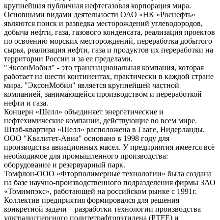
крупнейшая публичная нефтегазовая корпорация мира.
Основными видами деятельности ОАО «НК «Роснефть»
являются поиск и разведка месторождений углеводородов,
добыча нефти, газа, газового конденсата, реализация проектов
по освоению морских месторождений, переработка добытого
сырья, реализация нефти, газа и продуктов их переработки на
территории России и за ее пределами.
"ЭксонМобил" - это транснациональная компания, которая
работает на шести континентах, практически в каждой стране
мира. "ЭксонМобил" является крупнейшей частной
компанией, занимающейся производством и переработкой
нефти и газа.
Концерн «Шелл» объединяет энергетические и
нефтехимические компании, действующие во всем мире.
Штаб-квартира «Шелл» расположена в Гааге, Нидерланды.
ООО "Квалитет-Авиа" основано в 1998 году для
производства авиационных масел. У предприятия имеется всё
необходимое для промышленного производства:
оборудование и резервуарный парк.
Томфлон-ООО «Фторполимерные технологии» была создана
на базе научно-производственного подразделения фирмы ЗАО
«Томимпэкс», работающей на российском рынке с 1991г.
Коллектив предприятия формировался для решения
конкретной задачи – разработки технологии производства
ультрадисперсного политетрафторэтилена (PTFE) и