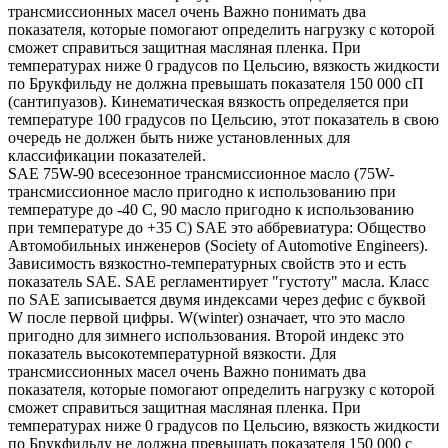
трансмиссионных масел очень Важно понимать два
показателя, которые помогают определить нагрузку с которой
сможет справиться защитная масляная пленка. При
температурах ниже 0 градусов по Цельсию, вязкость жидкости
по Брукфильду не должна превышать показателя 150 000 сП
(сантипуазов). Кинематическая вязкость определяется при
температуре 100 градусов по Цельсию, этот показатель в свою
очередь не должен быть ниже установленных для
классификации показателей.
SAE 75W-90 всесезонное трансмиссионное масло (75W-
трансмиссионное масло пригодно к использованию при
температуре до -40 С, 90 масло пригодно к использованию
при температуре до +35 С) SAE это аббревиатура: Общество
Автомобильных инженеров (Society of Automotive Engineers).
Зависимость вязкостно-температурных свойств это и есть
показатель SAE. SAE регламентирует "густоту" масла. Класс
по SAE записывается двумя индексами через дефис с буквой
W после первой цифры. W(winter) означает, что это масло
пригодно для зимнего использования. Второй индекс это
показатель высокотемпературной вязкости. Для
трансмиссионных масел очень Важно понимать два
показателя, которые помогают определить нагрузку с которой
сможет справиться защитная масляная пленка. При
температурах ниже 0 градусов по Цельсию, вязкость жидкости
по Брукфильду не должна превышать показателя 150 000 с