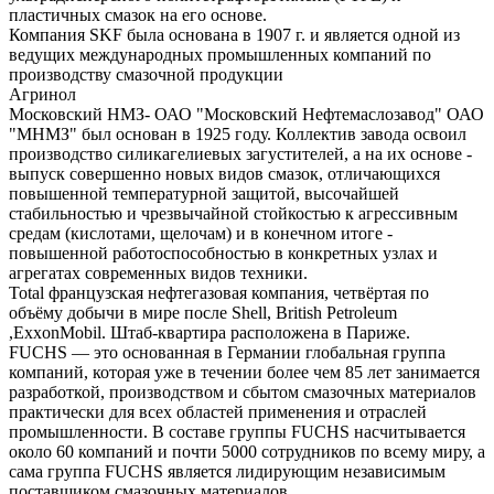
пластичных смазок на его основе.
Компания SKF была основана в 1907 г. и является одной из
ведущих международных промышленных компаний по
производству смазочной продукции
Агринол
Московский НМЗ- ОАО "Московский Нефтемаслозавод" ОАО
"МНМЗ" был основан в 1925 году. Коллектив завода освоил
производство силикагелиевых загустителей, а на их основе -
выпуск совершенно новых видов смазок, отличающихся
повышенной температурной защитой, высочайшей
стабильностью и чрезвычайной стойкостью к агрессивным
средам (кислотами, щелочам) и в конечном итоге -
повышенной работоспособностью в конкретных узлах и
агрегатах современных видов техники.
Total французская нефтегазовая компания, четвёртая по
объёму добычи в мире после Shell, British Petroleum
,ExxonMobil. Штаб-квартира расположена в Париже.
FUCHS — это основанная в Германии глобальная группа
компаний, которая уже в течении более чем 85 лет занимается
разработкой, производством и сбытом смазочных материалов
практически для всех областей применения и отраслей
промышленности. В составе группы FUCHS насчитывается
около 60 компаний и почти 5000 сотрудников по всему миру, а
сама группа FUCHS является лидирующим независимым
поставщиком смазочных материалов.