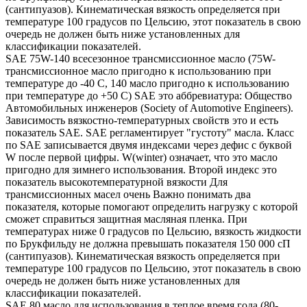
(сантипуазов). Кинематическая вязкость определяется при
температуре 100 градусов по Цельсию, этот показатель в свою
очередь не должен быть ниже установленных для
классификации показателей.
SAE 75W-140 всесезонное трансмиссионное масло (75W-
трансмиссионное масло пригодно к использованию при
температуре до -40 С, 140 масло пригодно к использованию
при температуре до +50 С) SAE это аббревиатура: Общество
Автомобильных инженеров (Society of Automotive Engineers).
Зависимость вязкостно-температурных свойств это и есть
показатель SAE. SAE регламентирует "густоту" масла. Класс
по SAE записывается двумя индексами через дефис с буквой
W после первой цифры. W(winter) означает, что это масло
пригодно для зимнего использования. Второй индекс это
показатель высокотемпературной вязкости Для
трансмиссионных масел очень Важно понимать два
показателя, которые помогают определить нагрузку с которой
сможет справиться защитная масляная пленка. При
температурах ниже 0 градусов по Цельсию, вязкость жидкости
по Брукфильду не должна превышать показателя 150 000 сП
(сантипуазов). Кинематическая вязкость определяется при
температуре 100 градусов по Цельсию, этот показатель в свою
очередь не должен быть ниже установленных для
классификации показателей.
SAE 80 масло для использования в теплое время года (80-