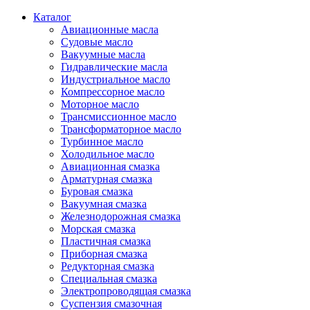
Каталог
Авиационные масла
Судовые масло
Вакуумные масла
Гидравлические масла
Индустриальное масло
Компрессорное масло
Моторное масло
Трансмиссионное масло
Трансформаторное масло
Турбинное масло
Холодильное масло
Авиационная смазка
Арматурная смазка
Буровая смазка
Вакуумная смазка
Железнодорожная смазка
Морская смазка
Пластичная смазка
Приборная смазка
Редукторная смазка
Специальная смазка
Электропроводящая смазка
Суспензия смазочная