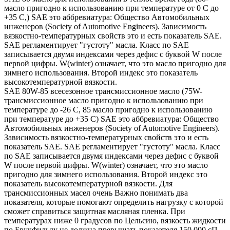
масло пригодно к использованию при температуре от 0 С до
+35 С,) SAE это аббревиатура: Общество Автомобильных
инженеров (Society of Automotive Engineers). Зависимость
вязкостно-температурных свойств это и есть показатель SAE.
SAE регламентирует "густоту" масла. Класс по SAE
записывается двумя индексами через дефис с буквой W после
первой цифры. W(winter) означает, что это масло пригодно для
зимнего использования. Второй индекс это показатель
высокотемпературной вязкости.
SAE 80W-85 всесезонное трансмиссионное масло (75W-
трансмиссионное масло пригодно к использованию при
температуре до -26 С, 85 масло пригодно к использованию
при температуре до +35 С) SAE это аббревиатура: Общество
Автомобильных инженеров (Society of Automotive Engineers).
Зависимость вязкостно-температурных свойств это и есть
показатель SAE. SAE регламентирует "густоту" масла. Класс
по SAE записывается двумя индексами через дефис с буквой
W после первой цифры. W(winter) означает, что это масло
пригодно для зимнего использования. Второй индекс это
показатель высокотемпературной вязкости. Для
трансмиссионных масел очень Важно понимать два
показателя, которые помогают определить нагрузку с которой
сможет справиться защитная масляная пленка. При
температурах ниже 0 градусов по Цельсию, вязкость жидкости
по Брукфильду не должна превышать показателя 150 000 сП