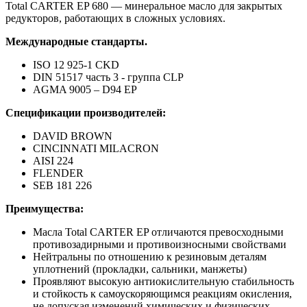
Total CARTER EP 680 — минеральное масло для закрытых
редукторов, работающих в сложных условиях.
Международные стандарты.
ISO 12 925-1 CKD
DIN 51517 часть 3 - группа CLP
AGMA 9005 – D94 EP
Спецификации производителей:
DAVID BROWN
CINCINNATI MILACRON
AISI 224
FLENDER
SEB 181 226
Преимущества:
Масла Total CARTER EP отличаются превосходными
противозадирными и противоизносными свойствами
Нейтральны по отношению к резиновым деталям
уплотнений (прокладки, сальники, манжеты)
Проявляют высокую антиокислительную стабильность
и стойкость к самоускоряющимся реакциям окисления,
не допуская изменений химических и физических