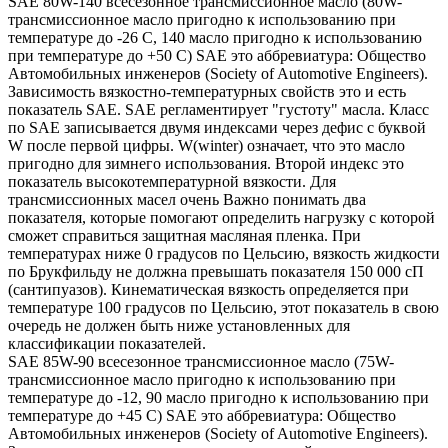
SAE 80W-140 всесезонное трансмиссионное масло (80W-
трансмиссионное масло пригодно к использованию при
температуре до -26 С, 140 масло пригодно к использованию
при температуре до +50 С) SAE это аббревиатура: Общество
Автомобильных инженеров (Society of Automotive Engineers).
Зависимость вязкостно-температурных свойств это и есть
показатель SAE. SAE регламентирует "густоту" масла. Класс
по SAE записывается двумя индексами через дефис с буквой
W после первой цифры. W(winter) означает, что это масло
пригодно для зимнего использования. Второй индекс это
показатель высокотемпературной вязкости. Для
трансмиссионных масел очень Важно понимать два
показателя, которые помогают определить нагрузку с которой
сможет справиться защитная масляная пленка. При
температурах ниже 0 градусов по Цельсию, вязкость жидкости
по Брукфильду не должна превышать показателя 150 000 сП
(сантипуазов). Кинематическая вязкость определяется при
температуре 100 градусов по Цельсию, этот показатель в свою
очередь не должен быть ниже установленных для
классификации показателей.
SAE 85W-90 всесезонное трансмиссионное масло (75W-
трансмиссионное масло пригодно к использованию при
температуре до -12, 90 масло пригодно к использованию при
температуре до +45 С) SAE это аббревиатура: Общество
Автомобильных инженеров (Society of Automotive Engineers).