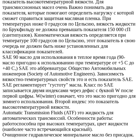
показатель высокотемпературной вязкости. Для
трансмиссионных масел очень Важно понимать два
показателя, которые помогают определить нагрузку с которой
сможет справиться защитная масляная пленка. При
температурах ниже 0 градусов по Цельсию, вязкость жидкости
по Брукфильду не должна превышать показателя 150 000 сП
(сантипуазов). Кинематическая вязкость определяется при
температуре 100 градусов по Цельсию, этот показатель в свою
очередь не должен быть ниже установленных для
классификации показателей.
SAE 90 масло для использования в теплое время года (90-
масло пригодно к использованию при температуре от +5 С до
+40 С,) SAE это аббревиатура: Общество Автомобильных
инженеров (Society of Automotive Engineers). Зависимость
вязкостно-температурных свойств это и есть показатель SAE.
SAE регламентирует "густоту" масла. Класс по SAE
записывается двумя индексами через дефис с буквой W после
первой цифры. W(winter) означает, что это масло пригодно для
зимнего использования. Второй индекс это показатель
высокотемпературной вязкости.
Automatic Transmission Fluids (ATF) это жидкость для
автоматических трансмиссий. Особенности работы:
работоспособна при высоких температурах, цвет жидкости
(наиболее часто встречающийся красный).
Очищенное гидравлическое минеральное масло без присадок.