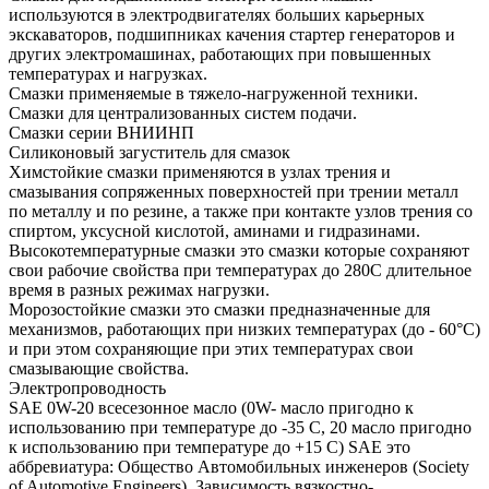
используются в электродвигателях больших карьерных
экскаваторов, подшипниках качения стартер генераторов и
других электромашинах, работающих при повышенных
температурах и нагрузках.
Смазки применяемые в тяжело-нагруженной техники.
Смазки для централизованных систем подачи.
Смазки серии ВНИИНП
Силиконовый загуститель для смазок
Химстойкие смазки применяются в узлах трения и
смазывания сопряженных поверхностей при трении металл
по металлу и по резине, а также при контакте узлов трения со
спиртом, уксусной кислотой, аминами и гидразинами.
Высокотемпературные смазки это смазки которые сохраняют
свои рабочие свойства при температурах до 280С длительное
время в разных режимах нагрузки.
Морозостойкие смазки это смазки предназначенные для
механизмов, работающих при низких температурах (до - 60°С)
и при этом сохраняющие при этих температурах свои
смазывающие свойства.
Электропроводность
SAE 0W-20 всесезонное масло (0W- масло пригодно к
использованию при температуре до -35 С, 20 масло пригодно
к использованию при температуре до +15 С) SAE это
аббревиатура: Общество Автомобильных инженеров (Society
of Automotive Engineers). Зависимость вязкостно-