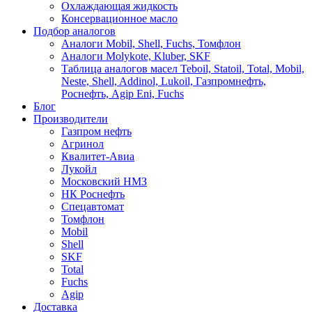
Охлаждающая жидкость
Консервационное масло
Подбор аналогов
Аналоги Mobil, Shell, Fuchs, Томфлон
Аналоги Molykote, Kluber, SKF
Таблица аналогов масел Teboil, Statoil, Total, Mobil,
Neste, Shell, Addinol, Lukoil, Газпромнефть,
Роснефть, Agip Eni, Fuchs
Блог
Производители
Газпром нефть
Агринол
Квалитет-Авиа
Лукойл
Московский НМЗ
НК Роснефть
Спецавтомат
Томфлон
Mobil
Shell
SKF
Total
Fuchs
Agip
Доставка