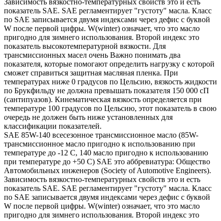
Зависимость вязкостно-температурных свойств это и есть
показатель SAE. SAE регламентирует "густоту" масла. Класс
по SAE записывается двумя индексами через дефис с буквой
W после первой цифры. W(winter) означает, что это масло
пригодно для зимнего использования. Второй индекс это
показатель высокотемпературной вязкости. Для
трансмиссионных масел очень Важно понимать два
показателя, которые помогают определить нагрузку с которой
сможет справиться защитная масляная пленка. При
температурах ниже 0 градусов по Цельсию, вязкость жидкости
по Брукфильду не должна превышать показателя 150 000 сП
(сантипуазов). Кинематическая вязкость определяется при
температуре 100 градусов по Цельсию, этот показатель в свою
очередь не должен быть ниже установленных для
классификации показателей.
SAE 85W-140 всесезонное трансмиссионное масло (85W-
трансмиссионное масло пригодно к использованию при
температуре до -12 С, 140 масло пригодно к использованию
при температуре до +50 С) SAE это аббревиатура: Общество
Автомобильных инженеров (Society of Automotive Engineers).
Зависимость вязкостно-температурных свойств это и есть
показатель SAE. SAE регламентирует "густоту" масла. Класс
по SAE записывается двумя индексами через дефис с буквой
W после первой цифры. W(winter) означает, что это масло
пригодно для зимнего использования. Второй индекс это