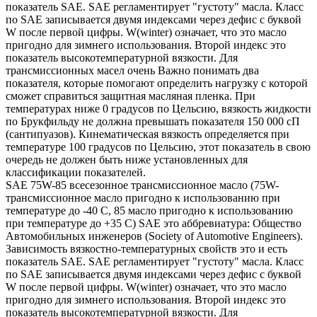
показатель SAE. SAE регламентирует "густоту" масла. Класс
по SAE записывается двумя индексами через дефис с буквой
W после первой цифры. W(winter) означает, что это масло
пригодно для зимнего использования. Второй индекс это
показатель высокотемпературной вязкости. Для
трансмиссионных масел очень Важно понимать два
показателя, которые помогают определить нагрузку с которой
сможет справиться защитная масляная пленка. При
температурах ниже 0 градусов по Цельсию, вязкость жидкости
по Брукфильду не должна превышать показателя 150 000 сП
(сантипуазов). Кинематическая вязкость определяется при
температуре 100 градусов по Цельсию, этот показатель в свою
очередь не должен быть ниже установленных для
классификации показателей.
SAE 75W-85 всесезонное трансмиссионное масло (75W-
трансмиссионное масло пригодно к использованию при
температуре до -40 С, 85 масло пригодно к использованию
при температуре до +35 С) SAE это аббревиатура: Общество
Автомобильных инженеров (Society of Automotive Engineers).
Зависимость вязкостно-температурных свойств это и есть
показатель SAE. SAE регламентирует "густоту" масла. Класс
по SAE записывается двумя индексами через дефис с буквой
W после первой цифры. W(winter) означает, что это масло
пригодно для зимнего использования. Второй индекс это
показатель высокотемпературной вязкости. Для