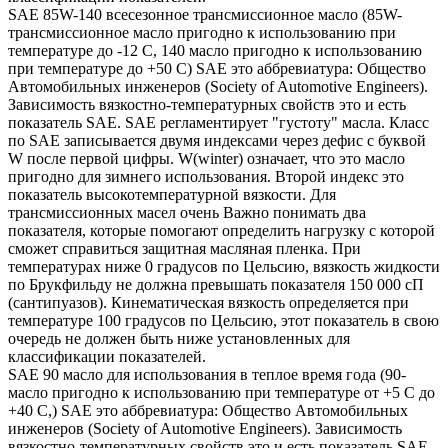
SAE 85W-140 всесезонное трансмиссионное масло (85W-
трансмиссионное масло пригодно к использованию при
температуре до -12 С, 140 масло пригодно к использованию
при температуре до +50 С) SAE это аббревиатура: Общество
Автомобильных инженеров (Society of Automotive Engineers).
Зависимость вязкостно-температурных свойств это и есть
показатель SAE. SAE регламентирует "густоту" масла. Класс
по SAE записывается двумя индексами через дефис с буквой
W после первой цифры. W(winter) означает, что это масло
пригодно для зимнего использования. Второй индекс это
показатель высокотемпературной вязкости. Для
трансмиссионных масел очень Важно понимать два
показателя, которые помогают определить нагрузку с которой
сможет справиться защитная масляная пленка. При
температурах ниже 0 градусов по Цельсию, вязкость жидкости
по Брукфильду не должна превышать показателя 150 000 сП
(сантипуазов). Кинематическая вязкость определяется при
температуре 100 градусов по Цельсию, этот показатель в свою
очередь не должен быть ниже установленных для
классификации показателей.
SAE 90 масло для использования в теплое время года (90-
масло пригодно к использованию при температуре от +5 С до
+40 С,) SAE это аббревиатура: Общество Автомобильных
инженеров (Society of Automotive Engineers). Зависимость
вязкостно-температурных свойств это и есть показатель SAE.