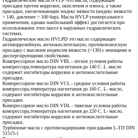
Гидравлические масла HVLP -это масла, содержащие
присадки против коррозии, окисления и износа, а также
присадки, увеличивающие индекс вязкости (индекс вязкости
> 140, давление > 100 бар). Масла HVLP универсального
применения, однако наибольший эффект достигается при
использовании этих масел в наружных гидравлических
системах.
Гидравлическое масло HVLPD это масло содержащее
антикоррозийную, антиокислительную, противоизносную
присадку с высоким индексом вязкости (>130) с моющими и
диспергирующими свойствами.
Компрессорное масло DIN VBL - легкие условия работы
компрессора,температура нагнетания до 140 С. L -масло
содержит ингибиторы коррозии и антиокислительные
присадки.
Компрессорное масло DIN VCL - средние условия работы
компрессора,температура нагнетания до 160 С. L- масло,
содержит ингибиторы коррозии и антиокислительные
присадки.
Компрессорное масло DIN VDL - тяжелые условия работы
компрессора,температура нагнетания до 220 С. L- масло,
содержит ингибиторы коррозии и антиокислительные
присадки.
Турбинные масла с противозадирными присадками L-TD DIN
51515-1