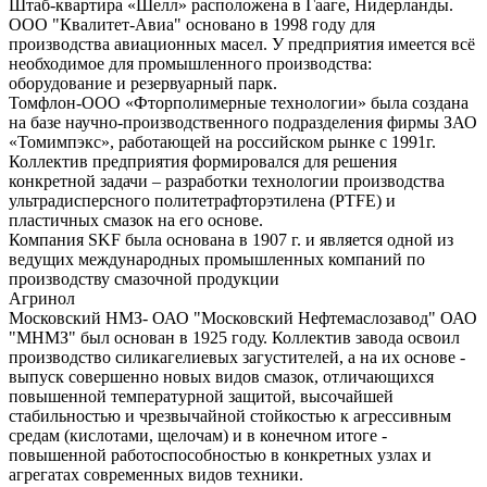
Штаб-квартира «Шелл» расположена в Гааге, Нидерланды.
ООО "Квалитет-Авиа" основано в 1998 году для
производства авиационных масел. У предприятия имеется всё
необходимое для промышленного производства:
оборудование и резервуарный парк.
Томфлон-ООО «Фторполимерные технологии» была создана
на базе научно-производственного подразделения фирмы ЗАО
«Томимпэкс», работающей на российском рынке с 1991г.
Коллектив предприятия формировался для решения
конкретной задачи – разработки технологии производства
ультрадисперсного политетрафторэтилена (PTFE) и
пластичных смазок на его основе.
Компания SKF была основана в 1907 г. и является одной из
ведущих международных промышленных компаний по
производству смазочной продукции
Агринол
Московский НМЗ- ОАО "Московский Нефтемаслозавод" ОАО
"МНМЗ" был основан в 1925 году. Коллектив завода освоил
производство силикагелиевых загустителей, а на их основе -
выпуск совершенно новых видов смазок, отличающихся
повышенной температурной защитой, высочайшей
стабильностью и чрезвычайной стойкостью к агрессивным
средам (кислотами, щелочам) и в конечном итоге -
повышенной работоспособностью в конкретных узлах и
агрегатах современных видов техники.