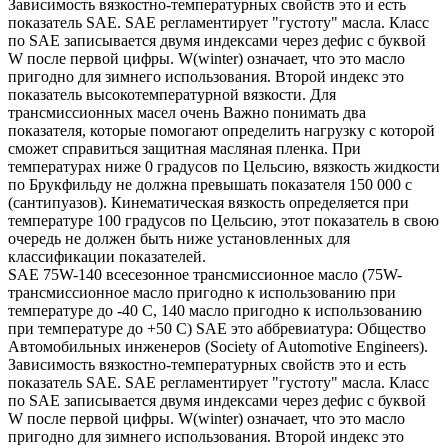
Зависимость вязкостно-температурных свойств это и есть
показатель SAE. SAE регламентирует "густоту" масла. Класс
по SAE записывается двумя индексами через дефис с буквой
W после первой цифры. W(winter) означает, что это масло
пригодно для зимнего использования. Второй индекс это
показатель высокотемпературной вязкости. Для
трансмиссионных масел очень Важно понимать два
показателя, которые помогают определить нагрузку с которой
сможет справиться защитная масляная пленка. При
температурах ниже 0 градусов по Цельсию, вязкость жидкости
по Брукфильду не должна превышать показателя 150 000 с
(сантипуазов). Кинематическая вязкость определяется при
температуре 100 градусов по Цельсию, этот показатель в свою
очередь не должен быть ниже установленных для
классификации показателей.
SAE 75W-140 всесезонное трансмиссионное масло (75W-
трансмиссионное масло пригодно к использованию при
температуре до -40 С, 140 масло пригодно к использованию
при температуре до +50 С) SAE это аббревиатура: Общество
Автомобильных инженеров (Society of Automotive Engineers).
Зависимость вязкостно-температурных свойств это и есть
показатель SAE. SAE регламентирует "густоту" масла. Класс
по SAE записывается двумя индексами через дефис с буквой
W после первой цифры. W(winter) означает, что это масло
пригодно для зимнего использования. Второй индекс это