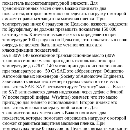
показатель высокотемпературной вязкости. Для
трансмиссионных масел очень Важно понимать два
показателя, которые помогают определить нагрузку с которой
сможет справиться защитная масляная пленка. При
температурах ниже 0 градусов по Цельсию, вязкость жидкости
по Брукфильду не должна превышать показателя 150 000
сантипуазов. Кинематическая вязкость определяется при
температуре 100 градусов по Цельсию, этот показатель в свою
очередь не должен быть ниже установленных для
классификации показателей.
SAE 80W-140 всесезонное трансмиссионное масло (80W-
трансмиссионное масло пригодно к использованию при
температуре до -26 С, 140 масло пригодно к использованию
при температуре до +50 С) SAE это аббревиатура: Общество
Автомобильных инженеров (Society of Automotive Engineers).
Зависимость вязкостно-температурных свойств это и есть
показатель SAE. SAE регламентирует "густоту" масла. Класс
по SAE записывается двумя индексами через дефис с буквой
W после первой цифры. W(winter) означает, что это масло
пригодно для зимнего использования. Второй индекс это
показатель высокотемпературной вязкости. Для
трансмиссионных масел очень Важно понимать два
показателя, которые помогают определить нагрузку с которой
сможет справиться защитная масляная пленка. При
температурах ниже 0 градусов по Цельсию, вязкость жидкости