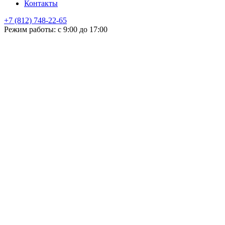
Контакты
+7 (812) 748-22-65
НЕ НАШЛИ ЧТО ИСКАЛИ
Режим работы: с 9:00 до 17:00
Оставьте заявку и мы подберем подходящую продукцию,
проконсультируем
+7
Поиск
Я принимаю
политику конфиденциальности
и согласен на
обработку своих персональных данных.
ОСТАЛИСЬ ВОПРОСЫ!?
Отправить
Оставьте заявку и мы подберем подходящую продукцию,
поможем с выбором, проконсультируем