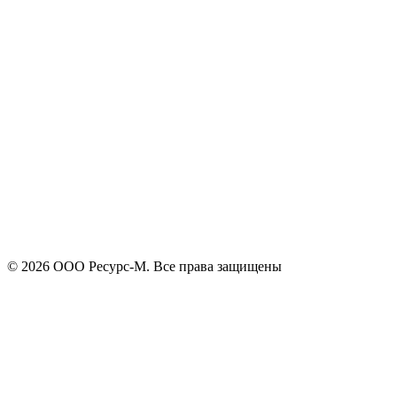
+7
Поиск
Я принимаю
политику конфиденциальности
и согласен на
обработку своих персональных данных.
Отправить
© 2026 ООО Ресурс-М. Все права защищены