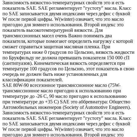
Зависимость вязкостно-температурных свойств это и есть
показатель SAE. SAE регламентирует "густоту" масла. Класс
по SAE записывается двумя индексами через дефис с буквой
W после первой цифры. W(winter) означает, что это масло
пригодно для зимнего использования. Второй индекс это
показатель высокотемпературной вязкости. Для
трансмиссионных масел очень Важно понимать два
показателя, которые помогают определить нагрузку с которой
сможет справиться защитная масляная пленка. При
температурах ниже 0 градусов по Цельсию, вязкость жидкости
по Брукфильду не должна превышать показателя 150 000 сП
(сантипуазов). Кинематическая вязкость определяется при
температуре 100 градусов по Цельсию, этот показатель в свою
очередь не должен быть ниже установленных для
классификации показателей.
SAE 80W-90 всесезонное трансмиссионное масло (75W-
трансмиссионное масло пригодно к использованию при
температуре до -26 С, 90 масло пригодно к использованию
при температуре до +35 С) SAE это аббревиатура: Общество
Автомобильных инженеров (Society of Automotive Engineers).
Зависимость вязкостно-температурных свойств это и есть
показатель SAE. SAE регламентирует "густоту" масла. Класс
по SAE записывается двумя индексами через дефис с буквой
W после первой цифры. W(winter) означает, что это масло
пригодно для зимнего использования. Второй индекс это