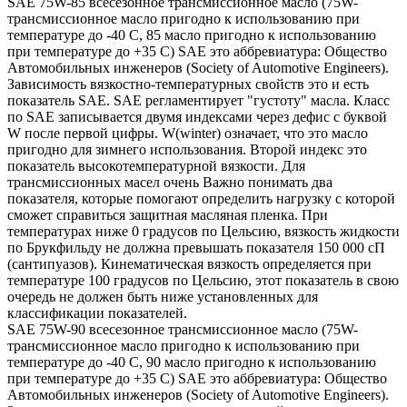
SAE 75W-85 всесезонное трансмиссионное масло (75W-
трансмиссионное масло пригодно к использованию при
температуре до -40 С, 85 масло пригодно к использованию
при температуре до +35 С) SAE это аббревиатура: Общество
Автомобильных инженеров (Society of Automotive Engineers).
Зависимость вязкостно-температурных свойств это и есть
показатель SAE. SAE регламентирует "густоту" масла. Класс
по SAE записывается двумя индексами через дефис с буквой
W после первой цифры. W(winter) означает, что это масло
пригодно для зимнего использования. Второй индекс это
показатель высокотемпературной вязкости. Для
трансмиссионных масел очень Важно понимать два
показателя, которые помогают определить нагрузку с которой
сможет справиться защитная масляная пленка. При
температурах ниже 0 градусов по Цельсию, вязкость жидкости
по Брукфильду не должна превышать показателя 150 000 сП
(сантипуазов). Кинематическая вязкость определяется при
температуре 100 градусов по Цельсию, этот показатель в свою
очередь не должен быть ниже установленных для
классификации показателей.
SAE 75W-90 всесезонное трансмиссионное масло (75W-
трансмиссионное масло пригодно к использованию при
температуре до -40 С, 90 масло пригодно к использованию
при температуре до +35 С) SAE это аббревиатура: Общество
Автомобильных инженеров (Society of Automotive Engineers).