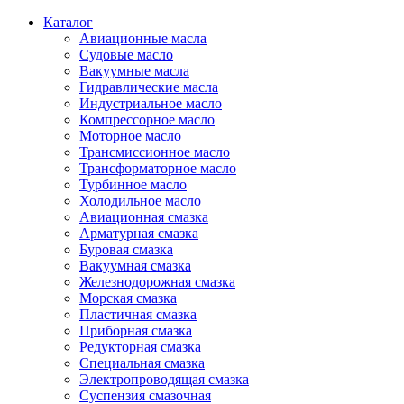
Каталог
Авиационные масла
Судовые масло
Вакуумные масла
Гидравлические масла
Индустриальное масло
Компрессорное масло
Моторное масло
Трансмиссионное масло
Трансформаторное масло
Турбинное масло
Холодильное масло
Авиационная смазка
Арматурная смазка
Буровая смазка
Вакуумная смазка
Железнодорожная смазка
Морская смазка
Пластичная смазка
Приборная смазка
Редукторная смазка
Специальная смазка
Электропроводящая смазка
Суспензия смазочная