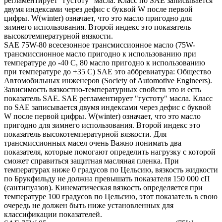
регламентирует "густоту" масла. Класс по SAE записывается
двумя индексами через дефис с буквой W после первой
цифры. W(winter) означает, что это масло пригодно для
зимнего использования. Второй индекс это показатель
высокотемпературной вязкости.
SAE 75W-80 всесезонное трансмиссионное масло (75W-
трансмиссионное масло пригодно к использованию при
температуре до -40 С, 80 масло пригодно к использованию
при температуре до +35 С) SAE это аббревиатура: Общество
Автомобильных инженеров (Society of Automotive Engineers).
Зависимость вязкостно-температурных свойств это и есть
показатель SAE. SAE регламентирует "густоту" масла. Класс
по SAE записывается двумя индексами через дефис с буквой
W после первой цифры. W(winter) означает, что это масло
пригодно для зимнего использования. Второй индекс это
показатель высокотемпературной вязкости. Для
трансмиссионных масел очень Важно понимать два
показателя, которые помогают определить нагрузку с которой
сможет справиться защитная масляная пленка. При
температурах ниже 0 градусов по Цельсию, вязкость жидкости
по Брукфильду не должна превышать показателя 150 000 сП
(сантипуазов). Кинематическая вязкость определяется при
температуре 100 градусов по Цельсию, этот показатель в свою
очередь не должен быть ниже установленных для
классификации показателей.