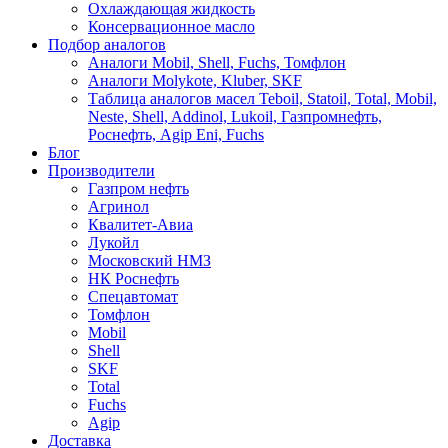
Охлаждающая жидкость
Консервационное масло
Подбор аналогов
Аналоги Mobil, Shell, Fuchs, Томфлон
Аналоги Molykote, Kluber, SKF
Таблица аналогов масел Teboil, Statoil, Total, Mobil,
Neste, Shell, Addinol, Lukoil, Газпромнефть,
Роснефть, Agip Eni, Fuchs
Блог
Производители
Газпром нефть
Агринол
Квалитет-Авиа
Лукойл
Московский НМЗ
НК Роснефть
Спецавтомат
Томфлон
Mobil
Shell
SKF
Total
Fuchs
Agip
Доставка