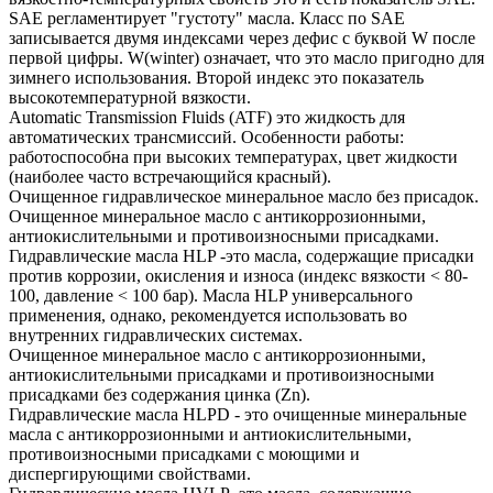
SAE регламентирует "густоту" масла. Класс по SAE
записывается двумя индексами через дефис с буквой W после
первой цифры. W(winter) означает, что это масло пригодно для
зимнего использования. Второй индекс это показатель
высокотемпературной вязкости.
Automatic Transmission Fluids (ATF) это жидкость для
автоматических трансмиссий. Особенности работы:
работоспособна при высоких температурах, цвет жидкости
(наиболее часто встречающийся красный).
Очищенное гидравлическое минеральное масло без присадок.
Очищенное минеральное масло с антикоррозионными,
антиокислительными и противоизносными присадками.
Гидравлические масла HLP -это масла, содержащие присадки
против коррозии, окисления и износа (индекс вязкости < 80-
100, давление < 100 бар). Масла HLP универсального
применения, однако, рекомендуется использовать во
внутренних гидравлических системах.
Очищенное минеральное масло с антикоррозионными,
антиокислительными присадками и противоизносными
присадками без содержания цинка (Zn).
Гидравлические масла HLPD - это очищенные минеральные
масла с антикоррозионными и антиокислительными,
противоизносными присадками с моющими и
диспергирующими свойствами.