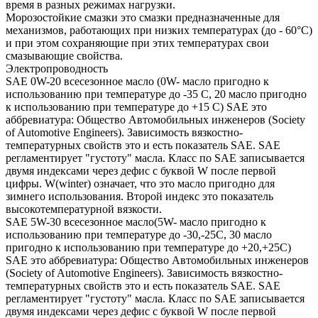
время в разных режимах нагрузки.
Морозостойкие смазки это смазки предназначенные для
механизмов, работающих при низких температурах (до - 60°С)
и при этом сохраняющие при этих температурах свои
смазывающие свойства.
Электропроводность
SAE 0W-20 всесезонное масло (0W- масло пригодно к
использованию при температуре до -35 С, 20 масло пригодно
к использованию при температуре до +15 С) SAE это
аббревиатура: Общество Автомобильных инженеров (Society
of Automotive Engineers). Зависимость вязкостно-
температурных свойств это и есть показатель SAE. SAE
регламентирует "густоту" масла. Класс по SAE записывается
двумя индексами через дефис с буквой W после первой
цифры. W(winter) означает, что это масло пригодно для
зимнего использования. Второй индекс это показатель
высокотемпературной вязкости.
SAE 5W-30 всесезонное масло(5W- масло пригодно к
использованию при температуре до -30,-25С, 30 масло
пригодно к использованию при температуре до +20,+25С)
SAE это аббревиатура: Общество Автомобильных инженеров
(Society of Automotive Engineers). Зависимость вязкостно-
температурных свойств это и есть показатель SAE. SAE
регламентирует "густоту" масла. Класс по SAE записывается
двумя индексами через дефис с буквой W после первой