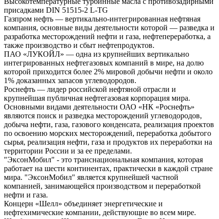
Высокотемпературные турбинные масла с противозадирными
присадками DIN 51515-2 L-TG
Газпром нефть — вертикально-интегрированная нефтяная
компания, основные виды деятельности которой — разведка и
разработка месторождений нефти и газа, нефтепереработка, а
также производство и сбыт нефтепродуктов.
ПАО «ЛУКОЙЛ» — одна из крупнейших вертикально
интегрированных нефтегазовых компаний в мире, на долю
которой приходится более 2% мировой добычи нефти и около
1% доказанных запасов углеводородов.
Роснефть — лидер российской нефтяной отрасли и
крупнейшая публичная нефтегазовая корпорация мира.
Основными видами деятельности ОАО «НК «Роснефть»
являются поиск и разведка месторождений углеводородов,
добыча нефти, газа, газового конденсата, реализация проектов
по освоению морских месторождений, переработка добытого
сырья, реализация нефти, газа и продуктов их переработки на
территории России и за ее пределами.
"ЭксонМобил" - это транснациональная компания, которая
работает на шести континентах, практически в каждой стране
мира. "ЭксонМобил" является крупнейшей частной
компанией, занимающейся производством и переработкой
нефти и газа.
Концерн «Шелл» объединяет энергетические и
нефтехимические компании, действующие во всем мире.