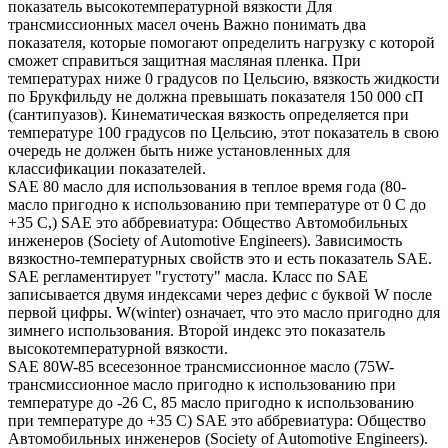
показатель высокотемпературной вязкости Для
трансмиссионных масел очень Важно понимать два
показателя, которые помогают определить нагрузку с которой
сможет справиться защитная масляная пленка. При
температурах ниже 0 градусов по Цельсию, вязкость жидкости
по Брукфильду не должна превышать показателя 150 000 сП
(сантипуазов). Кинематическая вязкость определяется при
температуре 100 градусов по Цельсию, этот показатель в свою
очередь не должен быть ниже установленных для
классификации показателей.
SAE 80 масло для использования в теплое время года (80-
масло пригодно к использованию при температуре от 0 С до
+35 С,) SAE это аббревиатура: Общество Автомобильных
инженеров (Society of Automotive Engineers). Зависимость
вязкостно-температурных свойств это и есть показатель SAE.
SAE регламентирует "густоту" масла. Класс по SAE
записывается двумя индексами через дефис с буквой W после
первой цифры. W(winter) означает, что это масло пригодно для
зимнего использования. Второй индекс это показатель
высокотемпературной вязкости.
SAE 80W-85 всесезонное трансмиссионное масло (75W-
трансмиссионное масло пригодно к использованию при
температуре до -26 С, 85 масло пригодно к использованию
при температуре до +35 С) SAE это аббревиатура: Общество
Автомобильных инженеров (Society of Automotive Engineers).