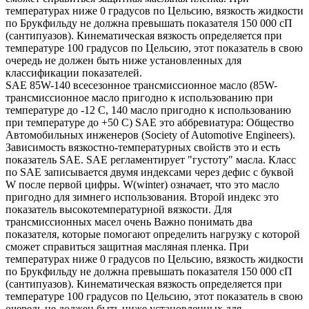
температурах ниже 0 градусов по Цельсию, вязкость жидкости
по Брукфильду не должна превышать показателя 150 000 сП
(сантипуазов). Кинематическая вязкость определяется при
температуре 100 градусов по Цельсию, этот показатель в свою
очередь не должен быть ниже установленных для
классификации показателей.
SAE 85W-140 всесезонное трансмиссионное масло (85W-
трансмиссионное масло пригодно к использованию при
температуре до -12 С, 140 масло пригодно к использованию
при температуре до +50 С) SAE это аббревиатура: Общество
Автомобильных инженеров (Society of Automotive Engineers).
Зависимость вязкостно-температурных свойств это и есть
показатель SAE. SAE регламентирует "густоту" масла. Класс
по SAE записывается двумя индексами через дефис с буквой
W после первой цифры. W(winter) означает, что это масло
пригодно для зимнего использования. Второй индекс это
показатель высокотемпературной вязкости. Для
трансмиссионных масел очень Важно понимать два
показателя, которые помогают определить нагрузку с которой
сможет справиться защитная масляная пленка. При
температурах ниже 0 градусов по Цельсию, вязкость жидкости
по Брукфильду не должна превышать показателя 150 000 сП
(сантипуазов). Кинематическая вязкость определяется при
температуре 100 градусов по Цельсию, этот показатель в свою
очередь не должен быть ниже установленных для