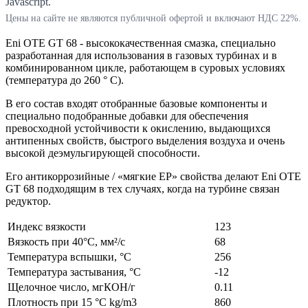
Javascript.
Цены на сайте не являются публичной офертой и включают НДС 22%.
Eni OTE GT 68 - высококачественная смазка, специально
разработанная для использования в газовых турбинах и в
комбинированном цикле, работающем в суровых условиях
(температура до 260 ° C).
В его состав входят отобранные базовые компоненты и
специально подобранные добавки для обеспечения
превосходной устойчивости к окислению, выдающихся
антипенных свойств, быстрого выделения воздуха и очень
высокой деэмульгирующей способности.
Его антикоррозийные / «мягкие EP» свойства делают Eni OTE
GT 68 подходящим в тех случаях, когда на турбине связан
редуктор.
Индекс вязкости
123
Вязкость при 40°С, мм²/с
68
Температура вспышки, °C
256
Температура застывания, °C
-12
Щелочное число, мгКОН/г
0.11
Плотность при 15 °C kg/m3
860