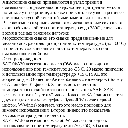
Химстойкие смазки применяются в узлах трения и
смазывания сопряженных поверхностей при трении металл
по металлу и по резине, а также при контакте узлов трения со
спиртом, уксусной кислотой, аминами и гидразинами.
Высокотемпературные смазки это смазки которые сохраняют
свои рабочие свойства при температурах до 280С длительное
время в разных режимах нагрузки.
Морозостойкие смазки это смазки предназначенные для
механизмов, работающих при низких температурах (до - 60°С)
и при этом сохраняющие при этих температурах свои
смазывающие свойства.
Электропроводность
SAE 0W-20 всесезонное масло (0W- масло пригодно к
использованию при температуре до -35 С, 20 масло пригодно
к использованию при температуре до +15 С) SAE это
аббревиатура: Общество Автомобильных инженеров (Society
of Automotive Engineers). Зависимость вязкостно-
температурных свойств это и есть показатель SAE. SAE
регламентирует "густоту" масла. Класс по SAE записывается
двумя индексами через дефис с буквой W после первой
цифры. W(winter) означает, что это масло пригодно для
зимнего использования. Второй индекс это показатель
высокотемпературной вязкости.
SAE 5W-30 всесезонное масло(5W- масло пригодно к
использованию при температуре до -30,-25С, 30 масло