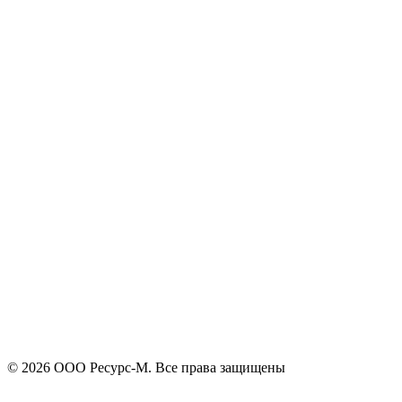
Я принимаю
политику конфиденциальности
и согласен на
обработку своих персональных данных.
ОСТАЛИСЬ ВОПРОСЫ!?
Отправить
Оставьте заявку и мы подберем подходящую продукцию,
поможем с выбором, проконсультируем
+7
Поиск
Я принимаю
политику конфиденциальности
и согласен на
обработку своих персональных данных.
Отправить
© 2026 ООО Ресурс-М. Все права защищены