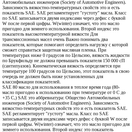
Автомобильных инженеров (Society of Automotive Engineers).
Зависимость вязкостно-температурных свойств это и есть
показатель SAE. SAE регламентирует "густоту" масла. Класс
по SAE записывается двумя индексами через дефис с буквой
W после первой цифры. W(winter) означает, что это масло
пригодно для зимнего использования. Второй индекс это
показатель высокотемпературной вязкости Для
трансмиссионных масел очень Важно понимать два
показателя, которые помогают определить нагрузку с которой
сможет справиться защитная масляная пленка. При
температурах ниже 0 градусов по Цельсию, вязкость жидкости
по Брукфильду не должна превышать показателя 150 000 сП
(сантипуазов). Кинематическая вязкость определяется при
температуре 100 градусов по Цельсию, этот показатель в свою
очередь не должен быть ниже установленных для
классификации показателей.
SAE 80 масло для использования в теплое время года (80-
масло пригодно к использованию при температуре от 0 С до
+35 С,) SAE это аббревиатура: Общество Автомобильных
инженеров (Society of Automotive Engineers). Зависимость
вязкостно-температурных свойств это и есть показатель SAE.
SAE регламентирует "густоту" масла. Класс по SAE
записывается двумя индексами через дефис с буквой W после
первой цифры. W(winter) означает, что это масло пригодно для
зимнего использования. Второй индекс это показатель