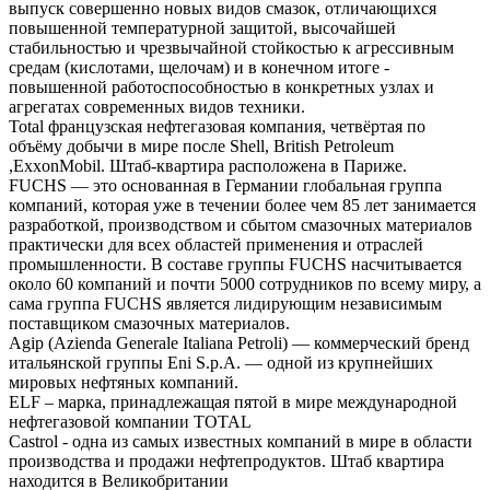
выпуск совершенно новых видов смазок, отличающихся
повышенной температурной защитой, высочайшей
стабильностью и чрезвычайной стойкостью к агрессивным
средам (кислотами, щелочам) и в конечном итоге -
повышенной работоспособностью в конкретных узлах и
агрегатах современных видов техники.
Total французская нефтегазовая компания, четвёртая по
объёму добычи в мире после Shell, British Petroleum
,ExxonMobil. Штаб-квартира расположена в Париже.
FUCHS — это основанная в Германии глобальная группа
компаний, которая уже в течении более чем 85 лет занимается
разработкой, производством и сбытом смазочных материалов
практически для всех областей применения и отраслей
промышленности. В составе группы FUCHS насчитывается
около 60 компаний и почти 5000 сотрудников по всему миру, а
сама группа FUCHS является лидирующим независимым
поставщиком смазочных материалов.
Agip (Azienda Generale Italiana Petroli) — коммерческий бренд
итальянской группы Eni S.p.A. — одной из крупнейших
мировых нефтяных компаний.
ELF – марка, принадлежащая пятой в мире международной
нефтегазовой компании TOTAL
Castrol - одна из самых известных компаний в мире в области
производства и продажи нефтепродуктов. Штаб квартира
находится в Великобритании