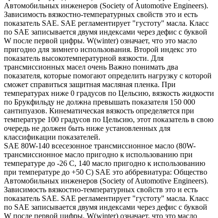
Автомобильных инженеров (Society of Automotive Engineers).
Зависимость вязкостно-температурных свойств это и есть
показатель SAE. SAE регламентирует "густоту" масла. Класс
по SAE записывается двумя индексами через дефис с буквой
W после первой цифры. W(winter) означает, что это масло
пригодно для зимнего использования. Второй индекс это
показатель высокотемпературной вязкости. Для
трансмиссионных масел очень Важно понимать два
показателя, которые помогают определить нагрузку с которой
сможет справиться защитная масляная пленка. При
температурах ниже 0 градусов по Цельсию, вязкость жидкости
по Брукфильду не должна превышать показателя 150 000
сантипуазов. Кинематическая вязкость определяется при
температуре 100 градусов по Цельсию, этот показатель в свою
очередь не должен быть ниже установленных для
классификации показателей.
SAE 80W-140 всесезонное трансмиссионное масло (80W-
трансмиссионное масло пригодно к использованию при
температуре до -26 С, 140 масло пригодно к использованию
при температуре до +50 С) SAE это аббревиатура: Общество
Автомобильных инженеров (Society of Automotive Engineers).
Зависимость вязкостно-температурных свойств это и есть
показатель SAE. SAE регламентирует "густоту" масла. Класс
по SAE записывается двумя индексами через дефис с буквой
W после первой цифры. W(winter) означает, что это масло