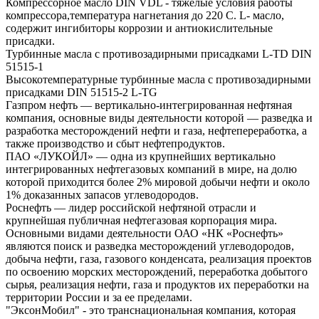
Компрессорное масло DIN VDL - тяжелые условия работы
компрессора,температура нагнетания до 220 С. L- масло,
содержит ингибиторы коррозии и антиокислительные
присадки.
Турбинные масла с противозадирными присадками L-TD DIN
51515-1
Высокотемпературные турбинные масла с противозадирными
присадками DIN 51515-2 L-TG
Газпром нефть — вертикально-интегрированная нефтяная
компания, основные виды деятельности которой — разведка и
разработка месторождений нефти и газа, нефтепереработка, а
также производство и сбыт нефтепродуктов.
ПАО «ЛУКОЙЛ» — одна из крупнейших вертикально
интегрированных нефтегазовых компаний в мире, на долю
которой приходится более 2% мировой добычи нефти и около
1% доказанных запасов углеводородов.
Роснефть — лидер российской нефтяной отрасли и
крупнейшая публичная нефтегазовая корпорация мира.
Основными видами деятельности ОАО «НК «Роснефть»
являются поиск и разведка месторождений углеводородов,
добыча нефти, газа, газового конденсата, реализация проектов
по освоению морских месторождений, переработка добытого
сырья, реализация нефти, газа и продуктов их переработки на
территории России и за ее пределами.
"ЭксонМобил" - это транснациональная компания, которая