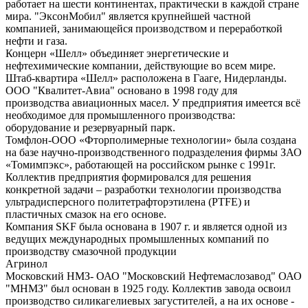
работает на шести континентах, практически в каждой стране
мира. "ЭксонМобил" является крупнейшей частной
компанией, занимающейся производством и переработкой
нефти и газа.
Концерн «Шелл» объединяет энергетические и
нефтехимические компании, действующие во всем мире.
Штаб-квартира «Шелл» расположена в Гааге, Нидерланды.
ООО "Квалитет-Авиа" основано в 1998 году для
производства авиационных масел. У предприятия имеется всё
необходимое для промышленного производства:
оборудование и резервуарный парк.
Томфлон-ООО «Фторполимерные технологии» была создана
на базе научно-производственного подразделения фирмы ЗАО
«Томимпэкс», работающей на российском рынке с 1991г.
Коллектив предприятия формировался для решения
конкретной задачи – разработки технологии производства
ультрадисперсного политетрафторэтилена (PTFE) и
пластичных смазок на его основе.
Компания SKF была основана в 1907 г. и является одной из
ведущих международных промышленных компаний по
производству смазочной продукции
Агринол
Московский НМЗ- ОАО "Московский Нефтемаслозавод" ОАО
"МНМЗ" был основан в 1925 году. Коллектив завода освоил
производство силикагелиевых загустителей, а на их основе -