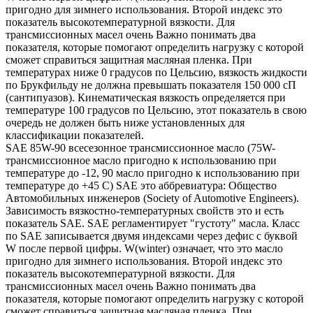
пригодно для зимнего использования. Второй индекс это
показатель высокотемпературной вязкости. Для
трансмиссионных масел очень Важно понимать два
показателя, которые помогают определить нагрузку с которой
сможет справиться защитная масляная пленка. При
температурах ниже 0 градусов по Цельсию, вязкость жидкости
по Брукфильду не должна превышать показателя 150 000 сП
(сантипуазов). Кинематическая вязкость определяется при
температуре 100 градусов по Цельсию, этот показатель в свою
очередь не должен быть ниже установленных для
классификации показателей.
SAE 85W-90 всесезонное трансмиссионное масло (75W-
трансмиссионное масло пригодно к использованию при
температуре до -12, 90 масло пригодно к использованию при
температуре до +45 С) SAE это аббревиатура: Общество
Автомобильных инженеров (Society of Automotive Engineers).
Зависимость вязкостно-температурных свойств это и есть
показатель SAE. SAE регламентирует "густоту" масла. Класс
по SAE записывается двумя индексами через дефис с буквой
W после первой цифры. W(winter) означает, что это масло
пригодно для зимнего использования. Второй индекс это
показатель высокотемпературной вязкости. Для
трансмиссионных масел очень Важно понимать два
показателя, которые помогают определить нагрузку с которой
сможет справиться защитная масляная пленка. При