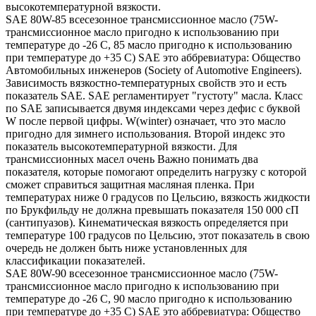
высокотемпературной вязкости.
SAE 80W-85 всесезонное трансмиссионное масло (75W-
трансмиссионное масло пригодно к использованию при
температуре до -26 С, 85 масло пригодно к использованию
при температуре до +35 С) SAE это аббревиатура: Общество
Автомобильных инженеров (Society of Automotive Engineers).
Зависимость вязкостно-температурных свойств это и есть
показатель SAE. SAE регламентирует "густоту" масла. Класс
по SAE записывается двумя индексами через дефис с буквой
W после первой цифры. W(winter) означает, что это масло
пригодно для зимнего использования. Второй индекс это
показатель высокотемпературной вязкости. Для
трансмиссионных масел очень Важно понимать два
показателя, которые помогают определить нагрузку с которой
сможет справиться защитная масляная пленка. При
температурах ниже 0 градусов по Цельсию, вязкость жидкости
по Брукфильду не должна превышать показателя 150 000 сП
(сантипуазов). Кинематическая вязкость определяется при
температуре 100 градусов по Цельсию, этот показатель в свою
очередь не должен быть ниже установленных для
классификации показателей.
SAE 80W-90 всесезонное трансмиссионное масло (75W-
трансмиссионное масло пригодно к использованию при
температуре до -26 С, 90 масло пригодно к использованию
при температуре до +35 С) SAE это аббревиатура: Общество