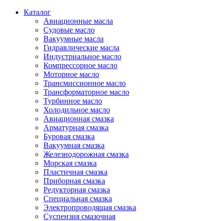
Каталог
Авиационные масла
Судовые масло
Вакуумные масла
Гидравлические масла
Индустриальное масло
Компрессорное масло
Моторное масло
Трансмиссионное масло
Трансформаторное масло
Турбинное масло
Холодильное масло
Авиационная смазка
Арматурная смазка
Буровая смазка
Вакуумная смазка
Железнодорожная смазка
Морская смазка
Пластичная смазка
Приборная смазка
Редукторная смазка
Специальная смазка
Электропроводящая смазка
Суспензия смазочная