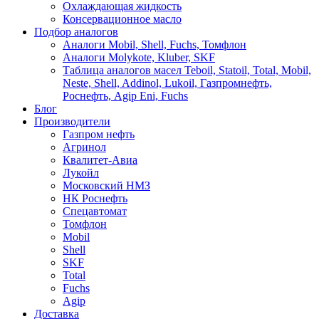
Охлаждающая жидкость
Консервационное масло
Подбор аналогов
Аналоги Mobil, Shell, Fuchs, Томфлон
Аналоги Molykote, Kluber, SKF
Таблица аналогов масел Teboil, Statoil, Total, Mobil,
Neste, Shell, Addinol, Lukoil, Газпромнефть,
Роснефть, Agip Eni, Fuchs
Блог
Производители
Газпром нефть
Агринол
Квалитет-Авиа
Лукойл
Московский НМЗ
НК Роснефть
Спецавтомат
Томфлон
Mobil
Shell
SKF
Total
Fuchs
Agip
Доставка