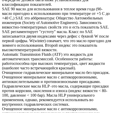
классификации показателей.
SAE 90 масло для использования в теплое время года (90-
масло пригодно к использованию при температуре от +5 С до
+40 С,) SAE это аббревиатура: Общество Автомобильных
инженеров (Society of Automotive Engineers). Зависимость
вязкостно-температурных свойств это и есть показатель SAE.
SAE регламентирует "густоту" масла. Класс по SAE
записывается двумя индексами через дефис с буквой W после
первой цифры. W(winter) означает, что это масло пригодно для
зимнего использования. Второй индекс это показатель
высокотемпературной вязкости.
Automatic Transmission Fluids (ATF) это жидкость для
автоматических трансмиссий. Особенности работы:
работоспособна при высоких температурах, цвет жидкости
(наиболее часто встречающийся красный).
Очищенное гидравлическое минеральное масло без присадок.
Очищенное минеральное масло с антикоррозионными,
антиокислительными и противоизносными присадками.
Гидравлические масла HLP -это масла, содержащие присадки
против коррозии, окисления и износа (индекс вязкости < 80-
100, давление < 100 бар). Масла HLP универсального
применения, однако, рекомендуется использовать во
внутренних гидравлических системах.
Очищенное минеральное масло с антикоррозионными,