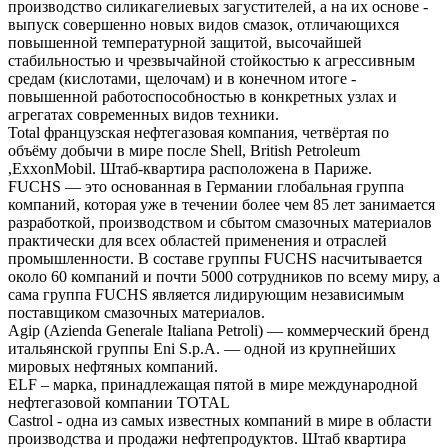
производство силикагелиевых загустителей, а на их основе -
выпуск совершенно новых видов смазок, отличающихся
повышенной температурной защитой, высочайшей
стабильностью и чрезвычайной стойкостью к агрессивным
средам (кислотами, щелочам) и в конечном итоге -
повышенной работоспособностью в конкретных узлах и
агрегатах современных видов техники.
Total французская нефтегазовая компания, четвёртая по
объёму добычи в мире после Shell, British Petroleum
,ExxonMobil. Штаб-квартира расположена в Париже.
FUCHS — это основанная в Германии глобальная группа
компаний, которая уже в течении более чем 85 лет занимается
разработкой, производством и сбытом смазочных материалов
практически для всех областей применения и отраслей
промышленности. В составе группы FUCHS насчитывается
около 60 компаний и почти 5000 сотрудников по всему миру, а
сама группа FUCHS является лидирующим независимым
поставщиком смазочных материалов.
Agip (Azienda Generale Italiana Petroli) — коммерческий бренд
итальянской группы Eni S.p.A. — одной из крупнейших
мировых нефтяных компаний.
ELF – марка, принадлежащая пятой в мире международной
нефтегазовой компании TOTAL
Castrol - одна из самых известных компаний в мире в области
производства и продажи нефтепродуктов. Штаб квартира