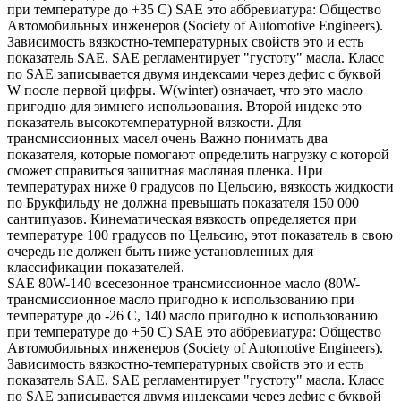
при температуре до +35 С) SAE это аббревиатура: Общество
Автомобильных инженеров (Society of Automotive Engineers).
Зависимость вязкостно-температурных свойств это и есть
показатель SAE. SAE регламентирует "густоту" масла. Класс
по SAE записывается двумя индексами через дефис с буквой
W после первой цифры. W(winter) означает, что это масло
пригодно для зимнего использования. Второй индекс это
показатель высокотемпературной вязкости. Для
трансмиссионных масел очень Важно понимать два
показателя, которые помогают определить нагрузку с которой
сможет справиться защитная масляная пленка. При
температурах ниже 0 градусов по Цельсию, вязкость жидкости
по Брукфильду не должна превышать показателя 150 000
сантипуазов. Кинематическая вязкость определяется при
температуре 100 градусов по Цельсию, этот показатель в свою
очередь не должен быть ниже установленных для
классификации показателей.
SAE 80W-140 всесезонное трансмиссионное масло (80W-
трансмиссионное масло пригодно к использованию при
температуре до -26 С, 140 масло пригодно к использованию
при температуре до +50 С) SAE это аббревиатура: Общество
Автомобильных инженеров (Society of Automotive Engineers).
Зависимость вязкостно-температурных свойств это и есть
показатель SAE. SAE регламентирует "густоту" масла. Класс
по SAE записывается двумя индексами через дефис с буквой