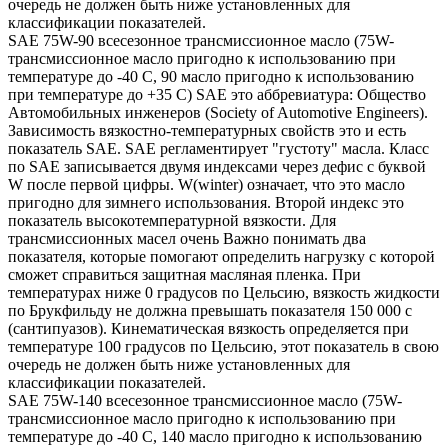
очередь не должен быть ниже установленных для
классификации показателей.
SAE 75W-90 всесезонное трансмиссионное масло (75W-
трансмиссионное масло пригодно к использованию при
температуре до -40 С, 90 масло пригодно к использованию
при температуре до +35 С) SAE это аббревиатура: Общество
Автомобильных инженеров (Society of Automotive Engineers).
Зависимость вязкостно-температурных свойств это и есть
показатель SAE. SAE регламентирует "густоту" масла. Класс
по SAE записывается двумя индексами через дефис с буквой
W после первой цифры. W(winter) означает, что это масло
пригодно для зимнего использования. Второй индекс это
показатель высокотемпературной вязкости. Для
трансмиссионных масел очень Важно понимать два
показателя, которые помогают определить нагрузку с которой
сможет справиться защитная масляная пленка. При
температурах ниже 0 градусов по Цельсию, вязкость жидкости
по Брукфильду не должна превышать показателя 150 000 с
(сантипуазов). Кинематическая вязкость определяется при
температуре 100 градусов по Цельсию, этот показатель в свою
очередь не должен быть ниже установленных для
классификации показателей.
SAE 75W-140 всесезонное трансмиссионное масло (75W-
трансмиссионное масло пригодно к использованию при
температуре до -40 С, 140 масло пригодно к использованию