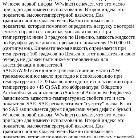
W после первой цифры. W(winter) означает, что это масло
пригодно для зимнего использования. Второй индекс это
показатель высокотемпературной вязкости. Для
трансмиссионных масел очень Важно понимать два
показателя, которые помогают определить нагрузку с которой
сможет справиться защитная масляная пленка. При
температурах ниже 0 градусов по Цельсию, вязкость жидкости
по Брукфильду не должна превышать показателя 150 000 сП
(сантипуазов). Кинематическая вязкость определяется при
температуре 100 градусов по Цельсию, этот показатель в свою
очередь не должен быть ниже установленных для
классификации показателей.
SAE 85W-90 всесезонное трансмиссионное масло (75W-
трансмиссионное масло пригодно к использованию при
температуре до -12, 90 масло пригодно к использованию при
температуре до +45 С) SAE это аббревиатура: Общество
Автомобильных инженеров (Society of Automotive Engineers).
Зависимость вязкостно-температурных свойств это и есть
показатель SAE. SAE регламентирует "густоту" масла. Класс
по SAE записывается двумя индексами через дефис с буквой
W после первой цифры. W(winter) означает, что это масло
пригодно для зимнего использования. Второй индекс это
показатель высокотемпературной вязкости. Для
трансмиссионных масел очень Важно понимать два
показателя, которые помогают определить нагрузку с которой