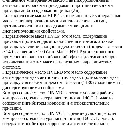
Очищенное минеральное масло с антикоррозионными,
антиокислительными присадками и противоизносными
присадками без содержания цинка (Zn).
Гидравлические масла HLPD - это очищенные минеральные
масла с антикоррозионными и антиокислительными,
противоизносными присадками с моющими и
диспергирующими свойствами.
Гидравлические масла HVLP -это масла, содержащие
присадки против коррозии, окисления и износа, а также
присадки, увеличивающие индекс вязкости (индекс вязкости
> 140, давление > 100 бар). Масла HVLP универсального
применения, однако наибольший эффект достигается при
использовании этих масел в наружных гидравлических
системах.
Гидравлическое масло HVLPD это масло содержащее
антикоррозийную, антиокислительную, противоизносную
присадку с высоким индексом вязкости (>130) с моющими и
диспергирующими свойствами.
Компрессорное масло DIN VBL - легкие условия работы
компрессора,температура нагнетания до 140 С. L -масло
содержит ингибиторы коррозии и антиокислительные
присадки.
Компрессорное масло DIN VCL - средние условия работы
компрессора,температура нагнетания до 160 С. L- масло,
содержит ингибиторы коррозии и антиокислительные