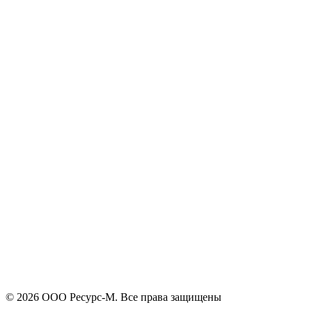
Я принимаю
политику конфиденциальности
и согласен на
обработку своих персональных данных.
ОСТАЛИСЬ ВОПРОСЫ!?
Отправить
Оставьте заявку и мы подберем подходящую продукцию,
поможем с выбором, проконсультируем
+7
Поиск
Я принимаю
политику конфиденциальности
и согласен на
обработку своих персональных данных.
Отправить
© 2026 ООО Ресурс-М. Все права защищены