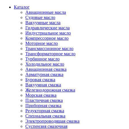
Каталог
Авиационные масла
Судовые масло
Вакуумные масла
Гидравлические масла
Индустриальное масло
Компрессорное масло
Моторное масло
Трансмиссионное масло
Трансформаторное масло
Турбинное масло
Холодильное масло
Авиационная смазка
Арматурная смазка
Буровая смазка
Вакуумная смазка
Железнодорожная смазка
Морская смазка
Пластичная смазка
Приборная смазка
Редукторная смазка
Специальная смазка
Электропроводящая смазка
Суспензия смазочная