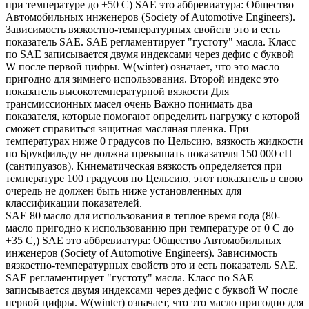
при температуре до +50 С) SAE это аббревиатура: Общество
Автомобильных инженеров (Society of Automotive Engineers).
Зависимость вязкостно-температурных свойств это и есть
показатель SAE. SAE регламентирует "густоту" масла. Класс
по SAE записывается двумя индексами через дефис с буквой
W после первой цифры. W(winter) означает, что это масло
пригодно для зимнего использования. Второй индекс это
показатель высокотемпературной вязкости Для
трансмиссионных масел очень Важно понимать два
показателя, которые помогают определить нагрузку с которой
сможет справиться защитная масляная пленка. При
температурах ниже 0 градусов по Цельсию, вязкость жидкости
по Брукфильду не должна превышать показателя 150 000 сП
(сантипуазов). Кинематическая вязкость определяется при
температуре 100 градусов по Цельсию, этот показатель в свою
очередь не должен быть ниже установленных для
классификации показателей.
SAE 80 масло для использования в теплое время года (80-
масло пригодно к использованию при температуре от 0 С до
+35 С,) SAE это аббревиатура: Общество Автомобильных
инженеров (Society of Automotive Engineers). Зависимость
вязкостно-температурных свойств это и есть показатель SAE.
SAE регламентирует "густоту" масла. Класс по SAE
записывается двумя индексами через дефис с буквой W после
первой цифры. W(winter) означает, что это масло пригодно для