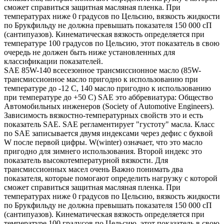
сможет справиться защитная масляная пленка. При
температурах ниже 0 градусов по Цельсию, вязкость жидкости
по Брукфильду не должна превышать показателя 150 000 сП
(сантипуазов). Кинематическая вязкость определяется при
температуре 100 градусов по Цельсию, этот показатель в свою
очередь не должен быть ниже установленных для
классификации показателей.
SAE 85W-140 всесезонное трансмиссионное масло (85W-
трансмиссионное масло пригодно к использованию при
температуре до -12 С, 140 масло пригодно к использованию
при температуре до +50 С) SAE это аббревиатура: Общество
Автомобильных инженеров (Society of Automotive Engineers).
Зависимость вязкостно-температурных свойств это и есть
показатель SAE. SAE регламентирует "густоту" масла. Класс
по SAE записывается двумя индексами через дефис с буквой
W после первой цифры. W(winter) означает, что это масло
пригодно для зимнего использования. Второй индекс это
показатель высокотемпературной вязкости. Для
трансмиссионных масел очень Важно понимать два
показателя, которые помогают определить нагрузку с которой
сможет справиться защитная масляная пленка. При
температурах ниже 0 градусов по Цельсию, вязкость жидкости
по Брукфильду не должна превышать показателя 150 000 сП
(сантипуазов). Кинематическая вязкость определяется при
температуре 100 градусов по Цельсию, этот показатель в свою