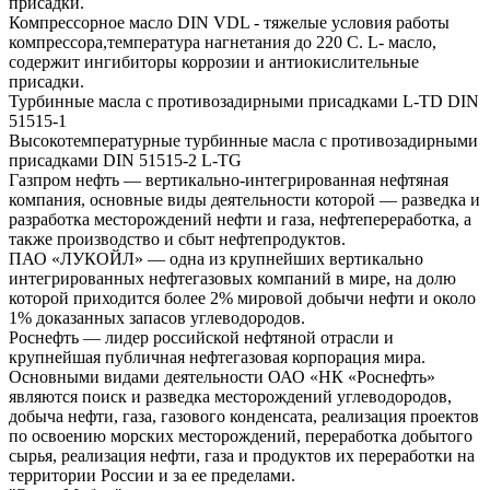
присадки.
Компрессорное масло DIN VDL - тяжелые условия работы
компрессора,температура нагнетания до 220 С. L- масло,
содержит ингибиторы коррозии и антиокислительные
присадки.
Турбинные масла с противозадирными присадками L-TD DIN
51515-1
Высокотемпературные турбинные масла с противозадирными
присадками DIN 51515-2 L-TG
Газпром нефть — вертикально-интегрированная нефтяная
компания, основные виды деятельности которой — разведка и
разработка месторождений нефти и газа, нефтепереработка, а
также производство и сбыт нефтепродуктов.
ПАО «ЛУКОЙЛ» — одна из крупнейших вертикально
интегрированных нефтегазовых компаний в мире, на долю
которой приходится более 2% мировой добычи нефти и около
1% доказанных запасов углеводородов.
Роснефть — лидер российской нефтяной отрасли и
крупнейшая публичная нефтегазовая корпорация мира.
Основными видами деятельности ОАО «НК «Роснефть»
являются поиск и разведка месторождений углеводородов,
добыча нефти, газа, газового конденсата, реализация проектов
по освоению морских месторождений, переработка добытого
сырья, реализация нефти, газа и продуктов их переработки на
территории России и за ее пределами.