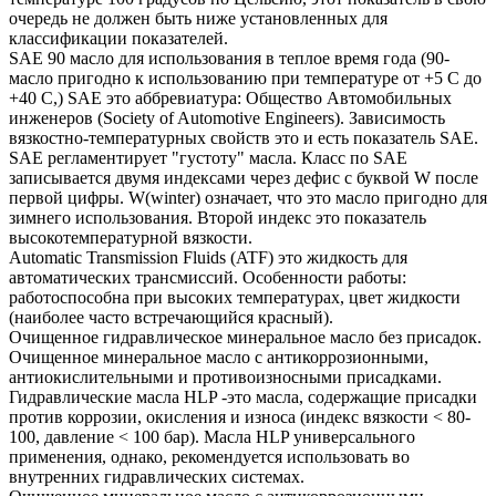
очередь не должен быть ниже установленных для
классификации показателей.
SAE 90 масло для использования в теплое время года (90-
масло пригодно к использованию при температуре от +5 С до
+40 С,) SAE это аббревиатура: Общество Автомобильных
инженеров (Society of Automotive Engineers). Зависимость
вязкостно-температурных свойств это и есть показатель SAE.
SAE регламентирует "густоту" масла. Класс по SAE
записывается двумя индексами через дефис с буквой W после
первой цифры. W(winter) означает, что это масло пригодно для
зимнего использования. Второй индекс это показатель
высокотемпературной вязкости.
Automatic Transmission Fluids (ATF) это жидкость для
автоматических трансмиссий. Особенности работы:
работоспособна при высоких температурах, цвет жидкости
(наиболее часто встречающийся красный).
Очищенное гидравлическое минеральное масло без присадок.
Очищенное минеральное масло с антикоррозионными,
антиокислительными и противоизносными присадками.
Гидравлические масла HLP -это масла, содержащие присадки
против коррозии, окисления и износа (индекс вязкости < 80-
100, давление < 100 бар). Масла HLP универсального
применения, однако, рекомендуется использовать во
внутренних гидравлических системах.