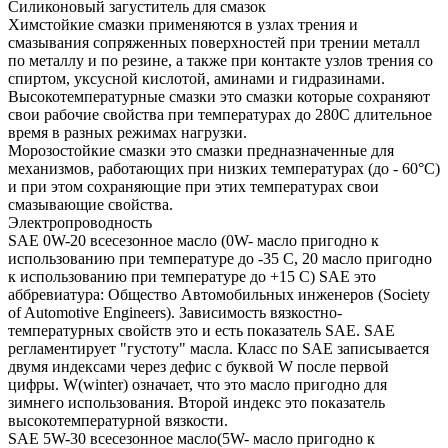
Силиконовый загуститель для смазок
Химстойкие смазки применяются в узлах трения и
смазывания сопряженных поверхностей при трении металл
по металлу и по резине, а также при контакте узлов трения со
спиртом, уксусной кислотой, аминами и гидразинами.
Высокотемпературные смазки это смазки которые сохраняют
свои рабочие свойства при температурах до 280С длительное
время в разных режимах нагрузки.
Морозостойкие смазки это смазки предназначенные для
механизмов, работающих при низких температурах (до - 60°С)
и при этом сохраняющие при этих температурах свои
смазывающие свойства.
Электропроводность
SAE 0W-20 всесезонное масло (0W- масло пригодно к
использованию при температуре до -35 С, 20 масло пригодно
к использованию при температуре до +15 С) SAE это
аббревиатура: Общество Автомобильных инженеров (Society
of Automotive Engineers). Зависимость вязкостно-
температурных свойств это и есть показатель SAE. SAE
регламентирует "густоту" масла. Класс по SAE записывается
двумя индексами через дефис с буквой W после первой
цифры. W(winter) означает, что это масло пригодно для
зимнего использования. Второй индекс это показатель
высокотемпературной вязкости.
SAE 5W-30 всесезонное масло(5W- масло пригодно к