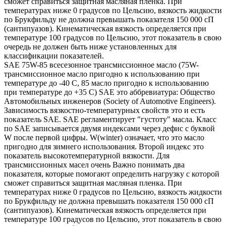
сможет справиться защитная масляная пленка. При
температурах ниже 0 градусов по Цельсию, вязкость жидкости
по Брукфильду не должна превышать показателя 150 000 сП
(сантипуазов). Кинематическая вязкость определяется при
температуре 100 градусов по Цельсию, этот показатель в свою
очередь не должен быть ниже установленных для
классификации показателей.
SAE 75W-85 всесезонное трансмиссионное масло (75W-
трансмиссионное масло пригодно к использованию при
температуре до -40 С, 85 масло пригодно к использованию
при температуре до +35 С) SAE это аббревиатура: Общество
Автомобильных инженеров (Society of Automotive Engineers).
Зависимость вязкостно-температурных свойств это и есть
показатель SAE. SAE регламентирует "густоту" масла. Класс
по SAE записывается двумя индексами через дефис с буквой
W после первой цифры. W(winter) означает, что это масло
пригодно для зимнего использования. Второй индекс это
показатель высокотемпературной вязкости. Для
трансмиссионных масел очень Важно понимать два
показателя, которые помогают определить нагрузку с которой
сможет справиться защитная масляная пленка. При
температурах ниже 0 градусов по Цельсию, вязкость жидкости
по Брукфильду не должна превышать показателя 150 000 сП
(сантипуазов). Кинематическая вязкость определяется при
температуре 100 градусов по Цельсию, этот показатель в свою