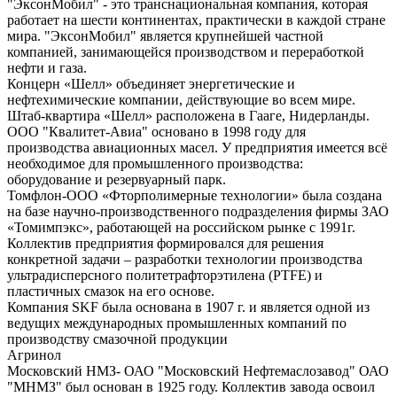
"ЭксонМобил" - это транснациональная компания, которая
работает на шести континентах, практически в каждой стране
мира. "ЭксонМобил" является крупнейшей частной
компанией, занимающейся производством и переработкой
нефти и газа.
Концерн «Шелл» объединяет энергетические и
нефтехимические компании, действующие во всем мире.
Штаб-квартира «Шелл» расположена в Гааге, Нидерланды.
ООО "Квалитет-Авиа" основано в 1998 году для
производства авиационных масел. У предприятия имеется всё
необходимое для промышленного производства:
оборудование и резервуарный парк.
Томфлон-ООО «Фторполимерные технологии» была создана
на базе научно-производственного подразделения фирмы ЗАО
«Томимпэкс», работающей на российском рынке с 1991г.
Коллектив предприятия формировался для решения
конкретной задачи – разработки технологии производства
ультрадисперсного политетрафторэтилена (PTFE) и
пластичных смазок на его основе.
Компания SKF была основана в 1907 г. и является одной из
ведущих международных промышленных компаний по
производству смазочной продукции
Агринол
Московский НМЗ- ОАО "Московский Нефтемаслозавод" ОАО
"МНМЗ" был основан в 1925 году. Коллектив завода освоил