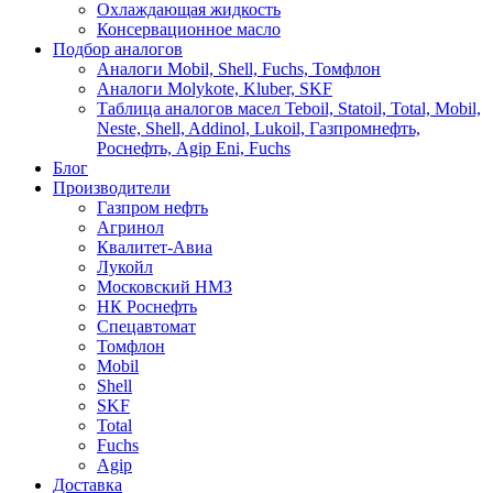
Охлаждающая жидкость
Консервационное масло
Подбор аналогов
Аналоги Mobil, Shell, Fuchs, Томфлон
Аналоги Molykote, Kluber, SKF
Таблица аналогов масел Teboil, Statoil, Total, Mobil,
Neste, Shell, Addinol, Lukoil, Газпромнефть,
Роснефть, Agip Eni, Fuchs
Блог
Производители
Газпром нефть
Агринол
Квалитет-Авиа
Лукойл
Московский НМЗ
НК Роснефть
Спецавтомат
Томфлон
Mobil
Shell
SKF
Total
Fuchs
Agip
Доставка