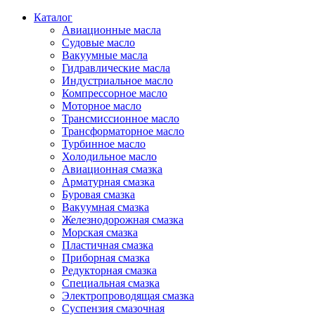
Каталог
Авиационные масла
Судовые масло
Вакуумные масла
Гидравлические масла
Индустриальное масло
Компрессорное масло
Моторное масло
Трансмиссионное масло
Трансформаторное масло
Турбинное масло
Холодильное масло
Авиационная смазка
Арматурная смазка
Буровая смазка
Вакуумная смазка
Железнодорожная смазка
Морская смазка
Пластичная смазка
Приборная смазка
Редукторная смазка
Специальная смазка
Электропроводящая смазка
Суспензия смазочная