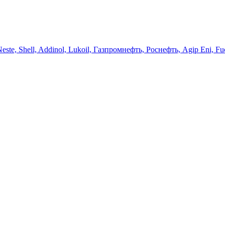
 Neste, Shell, Addinol, Lukoil, Газпромнефть, Роснефть, Agip Eni, Fu