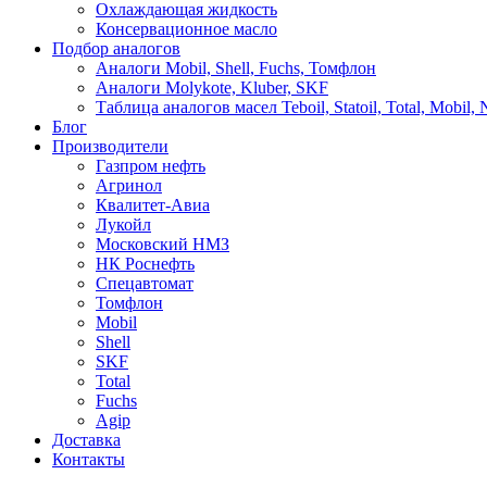
Охлаждающая жидкость
Консервационное масло
Подбор аналогов
Аналоги Mobil, Shell, Fuchs, Томфлон
Аналоги Molykote, Kluber, SKF
Таблица аналогов масел Teboil, Statoil, Total, Mobil,
Блог
Производители
Газпром нефть
Агринол
Квалитет-Авиа
Лукойл
Московский НМЗ
НК Роснефть
Спецавтомат
Томфлон
Mobil
Shell
SKF
Total
Fuchs
Agip
Доставка
Контакты