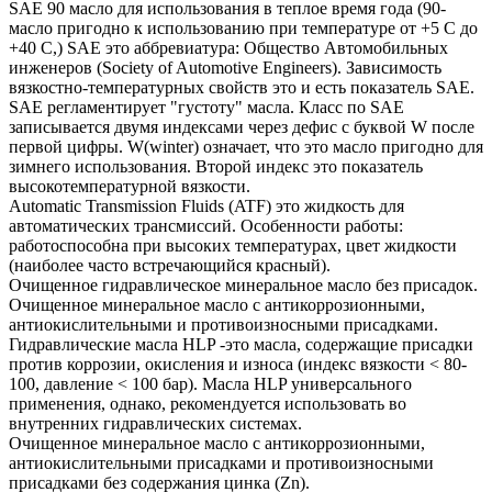
SAE 90 масло для использования в теплое время года (90-
масло пригодно к использованию при температуре от +5 С до
+40 С,) SAE это аббревиатура: Общество Автомобильных
инженеров (Society of Automotive Engineers). Зависимость
вязкостно-температурных свойств это и есть показатель SAE.
SAE регламентирует "густоту" масла. Класс по SAE
записывается двумя индексами через дефис с буквой W после
первой цифры. W(winter) означает, что это масло пригодно для
зимнего использования. Второй индекс это показатель
высокотемпературной вязкости.
Automatic Transmission Fluids (ATF) это жидкость для
автоматических трансмиссий. Особенности работы:
работоспособна при высоких температурах, цвет жидкости
(наиболее часто встречающийся красный).
Очищенное гидравлическое минеральное масло без присадок.
Очищенное минеральное масло с антикоррозионными,
антиокислительными и противоизносными присадками.
Гидравлические масла HLP -это масла, содержащие присадки
против коррозии, окисления и износа (индекс вязкости < 80-
100, давление < 100 бар). Масла HLP универсального
применения, однако, рекомендуется использовать во
внутренних гидравлических системах.
Очищенное минеральное масло с антикоррозионными,
антиокислительными присадками и противоизносными
присадками без содержания цинка (Zn).