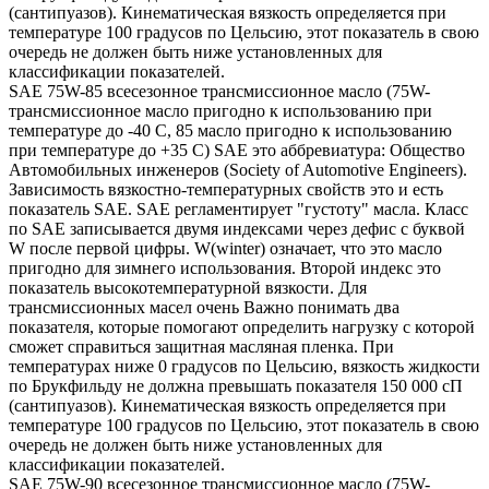
(сантипуазов). Кинематическая вязкость определяется при
температуре 100 градусов по Цельсию, этот показатель в свою
очередь не должен быть ниже установленных для
классификации показателей.
SAE 75W-85 всесезонное трансмиссионное масло (75W-
трансмиссионное масло пригодно к использованию при
температуре до -40 С, 85 масло пригодно к использованию
при температуре до +35 С) SAE это аббревиатура: Общество
Автомобильных инженеров (Society of Automotive Engineers).
Зависимость вязкостно-температурных свойств это и есть
показатель SAE. SAE регламентирует "густоту" масла. Класс
по SAE записывается двумя индексами через дефис с буквой
W после первой цифры. W(winter) означает, что это масло
пригодно для зимнего использования. Второй индекс это
показатель высокотемпературной вязкости. Для
трансмиссионных масел очень Важно понимать два
показателя, которые помогают определить нагрузку с которой
сможет справиться защитная масляная пленка. При
температурах ниже 0 градусов по Цельсию, вязкость жидкости
по Брукфильду не должна превышать показателя 150 000 сП
(сантипуазов). Кинематическая вязкость определяется при
температуре 100 градусов по Цельсию, этот показатель в свою
очередь не должен быть ниже установленных для
классификации показателей.
SAE 75W-90 всесезонное трансмиссионное масло (75W-