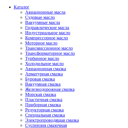
Каталог
Авиационные масла
Судовые масло
Вакуумные масла
Гидравлические масла
Индустриальное масло
Компрессорное масло
Моторное масло
Трансмиссионное масло
Трансформаторное масло
Турбинное масло
Холодильное масло
Авиационная смазка
Арматурная смазка
Буровая смазка
Вакуумная смазка
Железнодорожная смазка
Морская смазка
Пластичная смазка
Приборная смазка
Редукторная смазка
Специальная смазка
Электропроводящая смазка
Суспензия смазочная