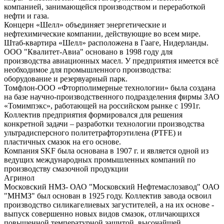
компанией, занимающейся производством и переработкой
нефти и газа.
Концерн «Шелл» объединяет энергетические и
нефтехимические компании, действующие во всем мире.
Штаб-квартира «Шелл» расположена в Гааге, Нидерланды.
ООО "Квалитет-Авиа" основано в 1998 году для
производства авиационных масел. У предприятия имеется всё
необходимое для промышленного производства:
оборудование и резервуарный парк.
Томфлон-ООО «Фторполимерные технологии» была создана
на базе научно-производственного подразделения фирмы ЗАО
«Томимпэкс», работающей на российском рынке с 1991г.
Коллектив предприятия формировался для решения
конкретной задачи – разработки технологии производства
ультрадисперсного политетрафторэтилена (PTFE) и
пластичных смазок на его основе.
Компания SKF была основана в 1907 г. и является одной из
ведущих международных промышленных компаний по
производству смазочной продукции
Агринол
Московский НМЗ- ОАО "Московский Нефтемаслозавод" ОАО
"МНМЗ" был основан в 1925 году. Коллектив завода освоил
производство силикагелиевых загустителей, а на их основе -
выпуск совершенно новых видов смазок, отличающихся
повышенной температурной защитой, высочайшей