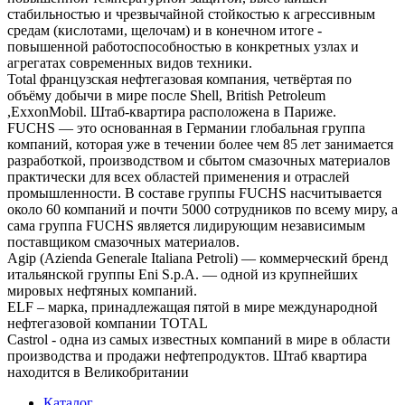
стабильностью и чрезвычайной стойкостью к агрессивным
средам (кислотами, щелочам) и в конечном итоге -
повышенной работоспособностью в конкретных узлах и
агрегатах современных видов техники.
Total французская нефтегазовая компания, четвёртая по
объёму добычи в мире после Shell, British Petroleum
,ExxonMobil. Штаб-квартира расположена в Париже.
FUCHS — это основанная в Германии глобальная группа
компаний, которая уже в течении более чем 85 лет занимается
разработкой, производством и сбытом смазочных материалов
практически для всех областей применения и отраслей
промышленности. В составе группы FUCHS насчитывается
около 60 компаний и почти 5000 сотрудников по всему миру, а
сама группа FUCHS является лидирующим независимым
поставщиком смазочных материалов.
Agip (Azienda Generale Italiana Petroli) — коммерческий бренд
итальянской группы Eni S.p.A. — одной из крупнейших
мировых нефтяных компаний.
ELF – марка, принадлежащая пятой в мире международной
нефтегазовой компании TOTAL
Castrol - одна из самых известных компаний в мире в области
производства и продажи нефтепродуктов. Штаб квартира
находится в Великобритании
Каталог