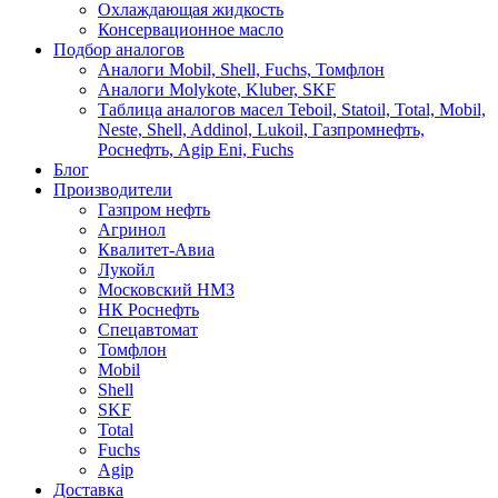
Охлаждающая жидкость
Консервационное масло
Подбор аналогов
Аналоги Mobil, Shell, Fuchs, Томфлон
Аналоги Molykote, Kluber, SKF
Таблица аналогов масел Teboil, Statoil, Total, Mobil,
Neste, Shell, Addinol, Lukoil, Газпромнефть,
Роснефть, Agip Eni, Fuchs
Блог
Производители
Газпром нефть
Агринол
Квалитет-Авиа
Лукойл
Московский НМЗ
НК Роснефть
Спецавтомат
Томфлон
Mobil
Shell
SKF
Total
Fuchs
Agip
Доставка