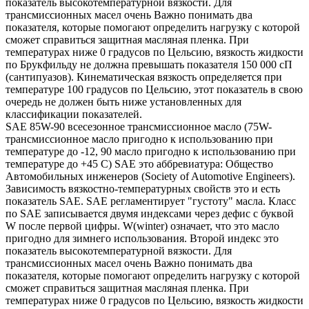
показатель высокотемпературной вязкости. Для
трансмиссионных масел очень Важно понимать два
показателя, которые помогают определить нагрузку с которой
сможет справиться защитная масляная пленка. При
температурах ниже 0 градусов по Цельсию, вязкость жидкости
по Брукфильду не должна превышать показателя 150 000 сП
(сантипуазов). Кинематическая вязкость определяется при
температуре 100 градусов по Цельсию, этот показатель в свою
очередь не должен быть ниже установленных для
классификации показателей.
SAE 85W-90 всесезонное трансмиссионное масло (75W-
трансмиссионное масло пригодно к использованию при
температуре до -12, 90 масло пригодно к использованию при
температуре до +45 С) SAE это аббревиатура: Общество
Автомобильных инженеров (Society of Automotive Engineers).
Зависимость вязкостно-температурных свойств это и есть
показатель SAE. SAE регламентирует "густоту" масла. Класс
по SAE записывается двумя индексами через дефис с буквой
W после первой цифры. W(winter) означает, что это масло
пригодно для зимнего использования. Второй индекс это
показатель высокотемпературной вязкости. Для
трансмиссионных масел очень Важно понимать два
показателя, которые помогают определить нагрузку с которой
сможет справиться защитная масляная пленка. При
температурах ниже 0 градусов по Цельсию, вязкость жидкости