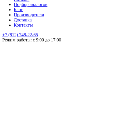
Подбор аналогов
Блог
Производители
Доставка
Контакты
+7 (812) 748-22-65
НЕ НАШЛИ ЧТО ИСКАЛИ
Режим работы: с 9:00 до 17:00
Оставьте заявку и мы подберем подходящую продукцию,
проконсультируем
+7
Поиск
Я принимаю
политику конфиденциальности
и согласен на
обработку своих персональных данных.