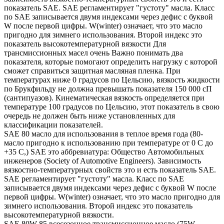
показатель SAE. SAE регламентирует "густоту" масла. Класс
по SAE записывается двумя индексами через дефис с буквой
W после первой цифры. W(winter) означает, что это масло
пригодно для зимнего использования. Второй индекс это
показатель высокотемпературной вязкости Для
трансмиссионных масел очень Важно понимать два
показателя, которые помогают определить нагрузку с которой
сможет справиться защитная масляная пленка. При
температурах ниже 0 градусов по Цельсию, вязкость жидкости
по Брукфильду не должна превышать показателя 150 000 сП
(сантипуазов). Кинематическая вязкость определяется при
температуре 100 градусов по Цельсию, этот показатель в свою
очередь не должен быть ниже установленных для
классификации показателей.
SAE 80 масло для использования в теплое время года (80-
масло пригодно к использованию при температуре от 0 С до
+35 С,) SAE это аббревиатура: Общество Автомобильных
инженеров (Society of Automotive Engineers). Зависимость
вязкостно-температурных свойств это и есть показатель SAE.
SAE регламентирует "густоту" масла. Класс по SAE
записывается двумя индексами через дефис с буквой W после
первой цифры. W(winter) означает, что это масло пригодно для
зимнего использования. Второй индекс это показатель
высокотемпературной вязкости.
SAE 80W-85 всесезонное трансмиссионное масло (75W-