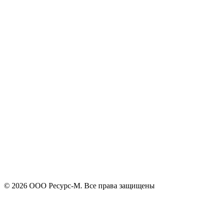
ОСТАЛИСЬ ВОПРОСЫ!?
Отправить
Оставьте заявку и мы подберем подходящую продукцию,
поможем с выбором, проконсультируем
+7
Поиск
Я принимаю
политику конфиденциальности
и согласен на
обработку своих персональных данных.
Отправить
© 2026 ООО Ресурс-М. Все права защищены