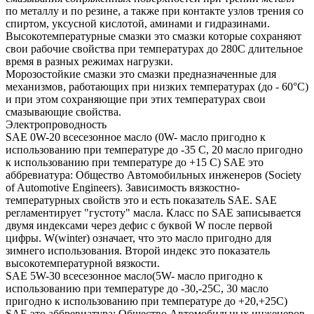
по металлу и по резине, а также при контакте узлов трения со
спиртом, уксусной кислотой, аминами и гидразинами.
Высокотемпературные смазки это смазки которые сохраняют
свои рабочие свойства при температурах до 280С длительное
время в разных режимах нагрузки.
Морозостойкие смазки это смазки предназначенные для
механизмов, работающих при низких температурах (до - 60°С)
и при этом сохраняющие при этих температурах свои
смазывающие свойства.
Электропроводность
SAE 0W-20 всесезонное масло (0W- масло пригодно к
использованию при температуре до -35 С, 20 масло пригодно
к использованию при температуре до +15 С) SAE это
аббревиатура: Общество Автомобильных инженеров (Society
of Automotive Engineers). Зависимость вязкостно-
температурных свойств это и есть показатель SAE. SAE
регламентирует "густоту" масла. Класс по SAE записывается
двумя индексами через дефис с буквой W после первой
цифры. W(winter) означает, что это масло пригодно для
зимнего использования. Второй индекс это показатель
высокотемпературной вязкости.
SAE 5W-30 всесезонное масло(5W- масло пригодно к
использованию при температуре до -30,-25С, 30 масло
пригодно к использованию при температуре до +20,+25С)
SAE это аббревиатура: Общество Автомобильных инженеров