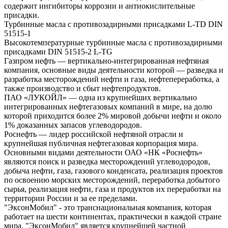
содержит ингибиторы коррозии и антиокислительные
присадки.
Турбинные масла с противозадирными присадками L-TD DIN
51515-1
Высокотемпературные турбинные масла с противозадирными
присадками DIN 51515-2 L-TG
Газпром нефть — вертикально-интегрированная нефтяная
компания, основные виды деятельности которой — разведка и
разработка месторождений нефти и газа, нефтепереработка, а
также производство и сбыт нефтепродуктов.
ПАО «ЛУКОЙЛ» — одна из крупнейших вертикально
интегрированных нефтегазовых компаний в мире, на долю
которой приходится более 2% мировой добычи нефти и около
1% доказанных запасов углеводородов.
Роснефть — лидер российской нефтяной отрасли и
крупнейшая публичная нефтегазовая корпорация мира.
Основными видами деятельности ОАО «НК «Роснефть»
являются поиск и разведка месторождений углеводородов,
добыча нефти, газа, газового конденсата, реализация проектов
по освоению морских месторождений, переработка добытого
сырья, реализация нефти, газа и продуктов их переработки на
территории России и за ее пределами.
"ЭксонМобил" - это транснациональная компания, которая
работает на шести континентах, практически в каждой стране
мира. "ЭксонМобил" является крупнейшей частной