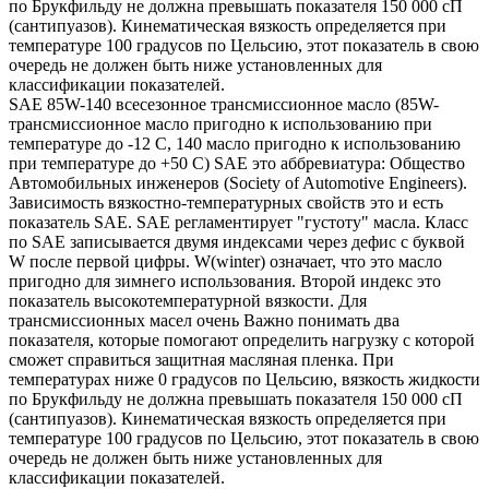
по Брукфильду не должна превышать показателя 150 000 сП
(сантипуазов). Кинематическая вязкость определяется при
температуре 100 градусов по Цельсию, этот показатель в свою
очередь не должен быть ниже установленных для
классификации показателей.
SAE 85W-140 всесезонное трансмиссионное масло (85W-
трансмиссионное масло пригодно к использованию при
температуре до -12 С, 140 масло пригодно к использованию
при температуре до +50 С) SAE это аббревиатура: Общество
Автомобильных инженеров (Society of Automotive Engineers).
Зависимость вязкостно-температурных свойств это и есть
показатель SAE. SAE регламентирует "густоту" масла. Класс
по SAE записывается двумя индексами через дефис с буквой
W после первой цифры. W(winter) означает, что это масло
пригодно для зимнего использования. Второй индекс это
показатель высокотемпературной вязкости. Для
трансмиссионных масел очень Важно понимать два
показателя, которые помогают определить нагрузку с которой
сможет справиться защитная масляная пленка. При
температурах ниже 0 градусов по Цельсию, вязкость жидкости
по Брукфильду не должна превышать показателя 150 000 сП
(сантипуазов). Кинематическая вязкость определяется при
температуре 100 градусов по Цельсию, этот показатель в свою
очередь не должен быть ниже установленных для
классификации показателей.