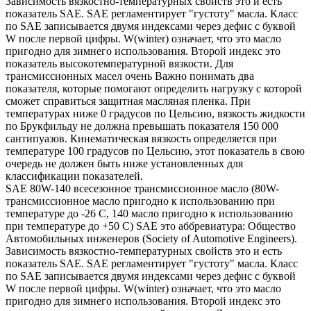
Зависимость вязкостно-температурных свойств это и есть
показатель SAE. SAE регламентирует "густоту" масла. Класс
по SAE записывается двумя индексами через дефис с буквой
W после первой цифры. W(winter) означает, что это масло
пригодно для зимнего использования. Второй индекс это
показатель высокотемпературной вязкости. Для
трансмиссионных масел очень Важно понимать два
показателя, которые помогают определить нагрузку с которой
сможет справиться защитная масляная пленка. При
температурах ниже 0 градусов по Цельсию, вязкость жидкости
по Брукфильду не должна превышать показателя 150 000
сантипуазов. Кинематическая вязкость определяется при
температуре 100 градусов по Цельсию, этот показатель в свою
очередь не должен быть ниже установленных для
классификации показателей.
SAE 80W-140 всесезонное трансмиссионное масло (80W-
трансмиссионное масло пригодно к использованию при
температуре до -26 С, 140 масло пригодно к использованию
при температуре до +50 С) SAE это аббревиатура: Общество
Автомобильных инженеров (Society of Automotive Engineers).
Зависимость вязкостно-температурных свойств это и есть
показатель SAE. SAE регламентирует "густоту" масла. Класс
по SAE записывается двумя индексами через дефис с буквой
W после первой цифры. W(winter) означает, что это масло
пригодно для зимнего использования. Второй индекс это