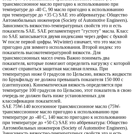
трансмиссионное масло пригодно к использованию при
температуре до -40 С, 90 масло пригодно к использованию
при температуре до +35 С) SAE это аббревиатура: Общество
Автомобильных инженеров (Society of Automotive Engineers).
Зависимость вязкостно-температурных свойств это и есть
показатель SAE. SAE регламентирует "густоту" масла. Класс
по SAE записывается двумя индексами через дефис с буквой
W после первой цифры. W(winter) означает, что это масло
пригодно для зимнего использования. Второй индекс это
показатель высокотемпературной вязкости. Для
трансмиссионных масел очень Важно понимать два
показателя, которые помогают определить нагрузку с которой
сможет справиться защитная масляная пленка. При
температурах ниже 0 градусов по Цельсию, вязкость жидкости
по Брукфильду не должна превышать показателя 150 000 с
(сантипуазов). Кинематическая вязкость определяется при
температуре 100 градусов по Цельсию, этот показатель в свою
очередь не должен быть ниже установленных для
классификации показателей.
SAE 75W-140 всесезонное трансмиссионное масло (75W-
трансмиссионное масло пригодно к использованию при
температуре до -40 С, 140 масло пригодно к использованию
при температуре до +50 С) SAE это аббревиатура: Общество
Автомобильных инженеров (Society of Automotive Engineers).
Зависимость вязкостно-температурных свойств это и есть