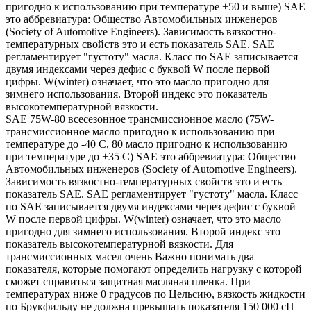
пригодно к использованию при температуре +50 и выше) SAE
это аббревиатура: Общество Автомобильных инженеров
(Society of Automotive Engineers). Зависимость вязкостно-
температурных свойств это и есть показатель SAE. SAE
регламентирует "густоту" масла. Класс по SAE записывается
двумя индексами через дефис с буквой W после первой
цифры. W(winter) означает, что это масло пригодно для
зимнего использования. Второй индекс это показатель
высокотемпературной вязкости.
SAE 75W-80 всесезонное трансмиссионное масло (75W-
трансмиссионное масло пригодно к использованию при
температуре до -40 С, 80 масло пригодно к использованию
при температуре до +35 С) SAE это аббревиатура: Общество
Автомобильных инженеров (Society of Automotive Engineers).
Зависимость вязкостно-температурных свойств это и есть
показатель SAE. SAE регламентирует "густоту" масла. Класс
по SAE записывается двумя индексами через дефис с буквой
W после первой цифры. W(winter) означает, что это масло
пригодно для зимнего использования. Второй индекс это
показатель высокотемпературной вязкости. Для
трансмиссионных масел очень Важно понимать два
показателя, которые помогают определить нагрузку с которой
сможет справиться защитная масляная пленка. При
температурах ниже 0 градусов по Цельсию, вязкость жидкости
по Брукфильду не должна превышать показателя 150 000 сП