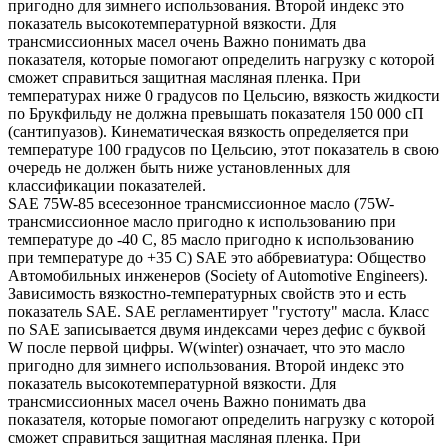
пригодно для зимнего использования. Второй индекс это
показатель высокотемпературной вязкости. Для
трансмиссионных масел очень Важно понимать два
показателя, которые помогают определить нагрузку с которой
сможет справиться защитная масляная пленка. При
температурах ниже 0 градусов по Цельсию, вязкость жидкости
по Брукфильду не должна превышать показателя 150 000 сП
(сантипуазов). Кинематическая вязкость определяется при
температуре 100 градусов по Цельсию, этот показатель в свою
очередь не должен быть ниже установленных для
классификации показателей.
SAE 75W-85 всесезонное трансмиссионное масло (75W-
трансмиссионное масло пригодно к использованию при
температуре до -40 С, 85 масло пригодно к использованию
при температуре до +35 С) SAE это аббревиатура: Общество
Автомобильных инженеров (Society of Automotive Engineers).
Зависимость вязкостно-температурных свойств это и есть
показатель SAE. SAE регламентирует "густоту" масла. Класс
по SAE записывается двумя индексами через дефис с буквой
W после первой цифры. W(winter) означает, что это масло
пригодно для зимнего использования. Второй индекс это
показатель высокотемпературной вязкости. Для
трансмиссионных масел очень Важно понимать два
показателя, которые помогают определить нагрузку с которой
сможет справиться защитная масляная пленка. При