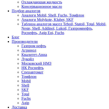
Охлаждающая жидкость
Консервационное масло
Подбор аналогов
Аналоги Mobil, Shell, Fuchs, Томфлон
Аналоги Molykote, Kluber, SKF
Таблица аналогов масел Teboil, Statoil, Total, Mobil,
Neste, Shell, Addinol, Lukoil, Газпромнефть,
Роснефть, Agip Eni, Fuchs
Блог
Производители
Газпром нефть
Агринол
Квалитет-Авиа
Лукойл
Московский НМЗ
НК Роснефть
Спецавтомат
Томфлон
Mobil
Shell
SKF
Total
Fuchs
Agip
Доставка