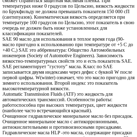
сможет справиться защитная масляная пленка. При
температурах ниже 0 градусов по Цельсию, вязкость жидкости
по Брукфильду не должна превышать показателя 150 000 сП
(сантипуазов). Кинематическая вязкость определяется при
температуре 100 градусов по Цельсию, этот показатель в свою
очередь не должен быть ниже установленных для
классификации показателей.
SAE 90 масло для использования в теплое время года (90-
масло пригодно к использованию при температуре от +5 С до
+40 С,) SAE это аббревиатура: Общество Автомобильных
инженеров (Society of Automotive Engineers). Зависимость
вязкостно-температурных свойств это и есть показатель SAE.
SAE регламентирует "густоту" масла. Класс по SAE
записывается двумя индексами через дефис с буквой W после
первой цифры. W(winter) означает, что это масло пригодно для
зимнего использования. Второй индекс это показатель
высокотемпературной вязкости.
Automatic Transmission Fluids (ATF) это жидкость для
автоматических трансмиссий. Особенности работы:
работоспособна при высоких температурах, цвет жидкости
(наиболее часто встречающийся красный).
Очищенное гидравлическое минеральное масло без присадок.
Очищенное минеральное масло с антикоррозионными,
антиокислительными и противоизносными присадками.
Гидравлические масла HLP -это масла, содержащие присадки