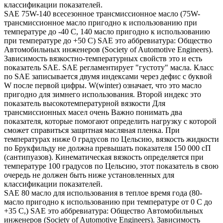
классификации показателей.
SAE 75W-140 всесезонное трансмиссионное масло (75W-
трансмиссионное масло пригодно к использованию при
температуре до -40 С, 140 масло пригодно к использованию
при температуре до +50 С) SAE это аббревиатура: Общество
Автомобильных инженеров (Society of Automotive Engineers).
Зависимость вязкостно-температурных свойств это и есть
показатель SAE. SAE регламентирует "густоту" масла. Класс
по SAE записывается двумя индексами через дефис с буквой
W после первой цифры. W(winter) означает, что это масло
пригодно для зимнего использования. Второй индекс это
показатель высокотемпературной вязкости Для
трансмиссионных масел очень Важно понимать два
показателя, которые помогают определить нагрузку с которой
сможет справиться защитная масляная пленка. При
температурах ниже 0 градусов по Цельсию, вязкость жидкости
по Брукфильду не должна превышать показателя 150 000 сП
(сантипуазов). Кинематическая вязкость определяется при
температуре 100 градусов по Цельсию, этот показатель в свою
очередь не должен быть ниже установленных для
классификации показателей.
SAE 80 масло для использования в теплое время года (80-
масло пригодно к использованию при температуре от 0 С до
+35 С,) SAE это аббревиатура: Общество Автомобильных
инженеров (Society of Automotive Engineers). Зависимость