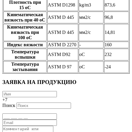
Плотность при
ASTM D1298
kg/m3
873,6
15 oС
Кинематическая
ASTM D 445
мм2/с
96,8
вязкость при 40 oС
Кинематическая
вязкость при
ASTM D 445
мм2/с
14,81
100 oС
Индекс вязкости
ASTM D 2270
-
160
Температура
ASTM D92
oС
232
вспышки
Температура
ASTM D 97
oС
-24
застывания
ЗАЯВКА НА ПРОДУКЦИЮ
+7
Поиск