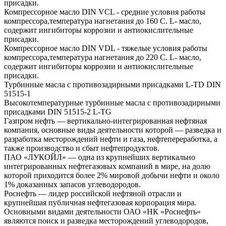
присадки.
Компрессорное масло DIN VCL - средние условия работы
компрессора,температура нагнетания до 160 С. L- масло,
содержит ингибиторы коррозии и антиокислительные
присадки.
Компрессорное масло DIN VDL - тяжелые условия работы
компрессора,температура нагнетания до 220 С. L- масло,
содержит ингибиторы коррозии и антиокислительные
присадки.
Турбинные масла с противозадирными присадками L-TD DIN
51515-1
Высокотемпературные турбинные масла с противозадирными
присадками DIN 51515-2 L-TG
Газпром нефть — вертикально-интегрированная нефтяная
компания, основные виды деятельности которой — разведка и
разработка месторождений нефти и газа, нефтепереработка, а
также производство и сбыт нефтепродуктов.
ПАО «ЛУКОЙЛ» — одна из крупнейших вертикально
интегрированных нефтегазовых компаний в мире, на долю
которой приходится более 2% мировой добычи нефти и около
1% доказанных запасов углеводородов.
Роснефть — лидер российской нефтяной отрасли и
крупнейшая публичная нефтегазовая корпорация мира.
Основными видами деятельности ОАО «НК «Роснефть»
являются поиск и разведка месторождений углеводородов,