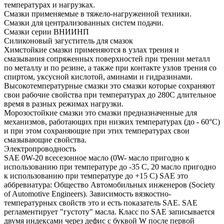
температурах и нагрузках.
Смазки применяемые в тяжело-нагруженной техники.
Смазки для централизованных систем подачи.
Смазки серии ВНИИНП
Силиконовый загуститель для смазок
Химстойкие смазки применяются в узлах трения и
смазывания сопряженных поверхностей при трении металл
по металлу и по резине, а также при контакте узлов трения со
спиртом, уксусной кислотой, аминами и гидразинами.
Высокотемпературные смазки это смазки которые сохраняют
свои рабочие свойства при температурах до 280С длительное
время в разных режимах нагрузки.
Морозостойкие смазки это смазки предназначенные для
механизмов, работающих при низких температурах (до - 60°С)
и при этом сохраняющие при этих температурах свои
смазывающие свойства.
Электропроводность
SAE 0W-20 всесезонное масло (0W- масло пригодно к
использованию при температуре до -35 С, 20 масло пригодно
к использованию при температуре до +15 С) SAE это
аббревиатура: Общество Автомобильных инженеров (Society
of Automotive Engineers). Зависимость вязкостно-
температурных свойств это и есть показатель SAE. SAE
регламентирует "густоту" масла. Класс по SAE записывается
двумя индексами через дефис с буквой W после первой