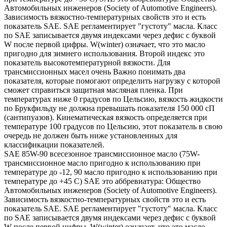
Автомобильных инженеров (Society of Automotive Engineers).
Зависимость вязкостно-температурных свойств это и есть
показатель SAE. SAE регламентирует "густоту" масла. Класс
по SAE записывается двумя индексами через дефис с буквой
W после первой цифры. W(winter) означает, что это масло
пригодно для зимнего использования. Второй индекс это
показатель высокотемпературной вязкости. Для
трансмиссионных масел очень Важно понимать два
показателя, которые помогают определить нагрузку с которой
сможет справиться защитная масляная пленка. При
температурах ниже 0 градусов по Цельсию, вязкость жидкости
по Брукфильду не должна превышать показателя 150 000 сП
(сантипуазов). Кинематическая вязкость определяется при
температуре 100 градусов по Цельсию, этот показатель в свою
очередь не должен быть ниже установленных для
классификации показателей.
SAE 85W-90 всесезонное трансмиссионное масло (75W-
трансмиссионное масло пригодно к использованию при
температуре до -12, 90 масло пригодно к использованию при
температуре до +45 С) SAE это аббревиатура: Общество
Автомобильных инженеров (Society of Automotive Engineers).
Зависимость вязкостно-температурных свойств это и есть
показатель SAE. SAE регламентирует "густоту" масла. Класс
по SAE записывается двумя индексами через дефис с буквой
W после первой цифры. W(winter) означает, что это масло