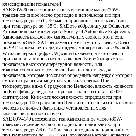
классификации показателей.
SAE 80W-90 всесезонное трансмиссионное масло (75W-
трансмиссионное масло пригодно к использованию при
температуре до -26 С, 90 масло пригодно к использованию
при температуре до +35 С) SAE это аббревиатура: Общество
Автомобильных инженеров (Society of Automotive Engineers).
Зависимость вязкостно-температурных свойств это и есть
показатель SAE. SAE регламентирует "густоту" масла. Класс
по SAE записывается двумя индексами через дефис с буквой
W после первой цифры. W(winter) означает, что это масло
пригодно для зимнего использования. Второй индекс это
показатель высокотемпературной вязкости. Для
трансмиссионных масел очень Важно понимать два
показателя, которые помогают определить нагрузку с которой
сможет справиться защитная масляная пленка. При
температурах ниже 0 градусов по Цельсию, вязкость жидкости
по Брукфильду не должна превышать показателя 150 000
сантипуазов. Кинематическая вязкость определяется при
температуре 100 градусов по Цельсию, этот показатель в свою
очередь не должен быть ниже установленных для
классификации показателей.
SAE 80W-140 всесезонное трансмиссионное масло (80W-
трансмиссионное масло пригодно к использованию при
температуре до -26 С, 140 масло пригодно к использованию
при температуре до +50 С) SAE это аббревиатура: Общество