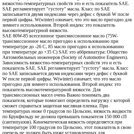
вязкостно-температурных свойств это и есть показатель SAE.
SAE регламентирует "густоту" масла. Класс по SAE
записывается двумя индексами через дефис с буквой W после
первой цифры. W(winter) означает, что это масло пригодно для
зимнего использования. Второй индекс это показатель
высокотемпературной вязкости.
SAE 80W-85 всесезонное трансмиссионное масло (75W-
трансмиссионное масло пригодно к использованию при
температуре до -26 С, 85 масло пригодно к использованию
при температуре до +35 С) SAE это аббревиатура: Общество
Автомобильных инженеров (Society of Automotive Engineers).
Зависимость вязкостно-температурных свойств это и есть
показатель SAE. SAE регламентирует "густоту" масла. Класс
по SAE записывается двумя индексами через дефис с буквой
W после первой цифры. W(winter) означает, что это масло
пригодно для зимнего использования. Второй индекс это
показатель высокотемпературной вязкости. Для
трансмиссионных масел очень Важно понимать два
показателя, которые помогают определить нагрузку с которой
сможет справиться защитная масляная пленка. При
температурах ниже 0 градусов по Цельсию, вязкость жидкости
по Брукфильду не должна превышать показателя 150 000 сП
(сантипуазов). Кинематическая вязкость определяется при
температуре 100 градусов по Цельсию, этот показатель в свою
очередь не должен быть ниже установленных для