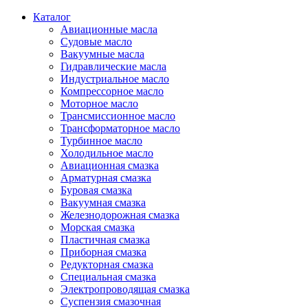
Каталог
Авиационные масла
Судовые масло
Вакуумные масла
Гидравлические масла
Индустриальное масло
Компрессорное масло
Моторное масло
Трансмиссионное масло
Трансформаторное масло
Турбинное масло
Холодильное масло
Авиационная смазка
Арматурная смазка
Буровая смазка
Вакуумная смазка
Железнодорожная смазка
Морская смазка
Пластичная смазка
Приборная смазка
Редукторная смазка
Специальная смазка
Электропроводящая смазка
Суспензия смазочная