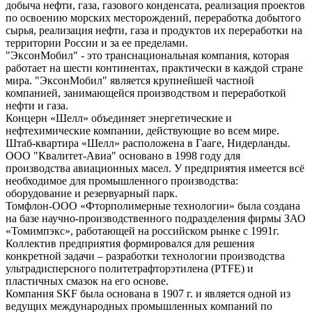
добыча нефти, газа, газового конденсата, реализация проектов
по освоению морских месторождений, переработка добытого
сырья, реализация нефти, газа и продуктов их переработки на
территории России и за ее пределами.
"ЭксонМобил" - это транснациональная компания, которая
работает на шести континентах, практически в каждой стране
мира. "ЭксонМобил" является крупнейшей частной
компанией, занимающейся производством и переработкой
нефти и газа.
Концерн «Шелл» объединяет энергетические и
нефтехимические компании, действующие во всем мире.
Штаб-квартира «Шелл» расположена в Гааге, Нидерланды.
ООО "Квалитет-Авиа" основано в 1998 году для
производства авиационных масел. У предприятия имеется всё
необходимое для промышленного производства:
оборудование и резервуарный парк.
Томфлон-ООО «Фторполимерные технологии» была создана
на базе научно-производственного подразделения фирмы ЗАО
«Томимпэкс», работающей на российском рынке с 1991г.
Коллектив предприятия формировался для решения
конкретной задачи – разработки технологии производства
ультрадисперсного политетрафторэтилена (PTFE) и
пластичных смазок на его основе.
Компания SKF была основана в 1907 г. и является одной из
ведущих международных промышленных компаний по