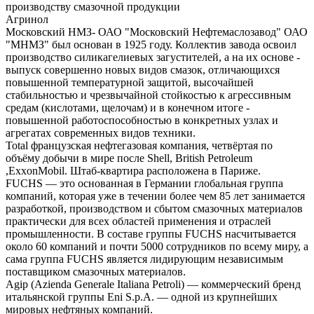
производству смазочной продукции
Агринол
Московский НМЗ- ОАО "Московский Нефтемаслозавод" ОАО
"МНМЗ" был основан в 1925 году. Коллектив завода освоил
производство силикагелиевых загустителей, а на их основе -
выпуск совершенно новых видов смазок, отличающихся
повышенной температурной защитой, высочайшей
стабильностью и чрезвычайной стойкостью к агрессивным
средам (кислотами, щелочам) и в конечном итоге -
повышенной работоспособностью в конкретных узлах и
агрегатах современных видов техники.
Total французская нефтегазовая компания, четвёртая по
объёму добычи в мире после Shell, British Petroleum
,ExxonMobil. Штаб-квартира расположена в Париже.
FUCHS — это основанная в Германии глобальная группа
компаний, которая уже в течении более чем 85 лет занимается
разработкой, производством и сбытом смазочных материалов
практически для всех областей применения и отраслей
промышленности. В составе группы FUCHS насчитывается
около 60 компаний и почти 5000 сотрудников по всему миру, а
сама группа FUCHS является лидирующим независимым
поставщиком смазочных материалов.
Agip (Azienda Generale Italiana Petroli) — коммерческий бренд
итальянской группы Eni S.p.A. — одной из крупнейших
мировых нефтяных компаний.