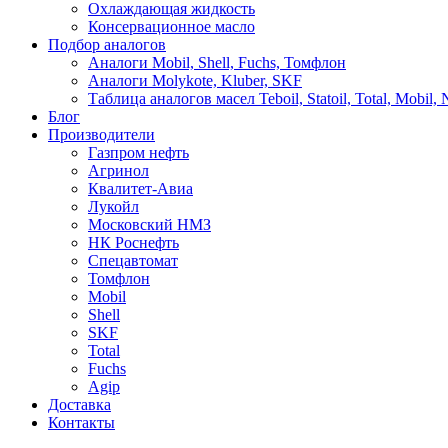
Охлаждающая жидкость
Консервационное масло
Подбор аналогов
Аналоги Mobil, Shell, Fuchs, Томфлон
Аналоги Molykote, Kluber, SKF
Таблица аналогов масел Teboil, Statoil, Total, Mobil,
Блог
Производители
Газпром нефть
Агринол
Квалитет-Авиа
Лукойл
Московский НМЗ
НК Роснефть
Спецавтомат
Томфлон
Mobil
Shell
SKF
Total
Fuchs
Agip
Доставка
Контакты