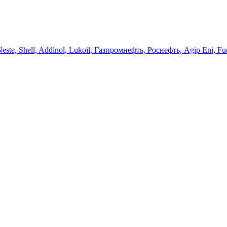
 Neste, Shell, Addinol, Lukoil, Газпромнефть, Роснефть, Agip Eni, Fu