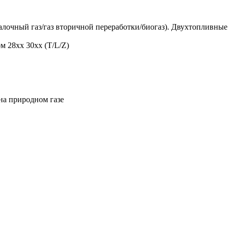
алочный газ/газ вторичной переработки/биогаз). Двухтопливные
м 28xx 30xx (T/L/Z)
на природном газе