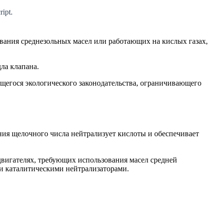
ipt.
ования среднезольных масел или работающих на кислых газах,
дла клапана.
ющегося экологического законодательства, ограничивающего
ения щелочного числа нейтрализует кислоты и обеспечивает
 двигателях, требующих использования масел средней
ми каталитическими нейтрализаторами.