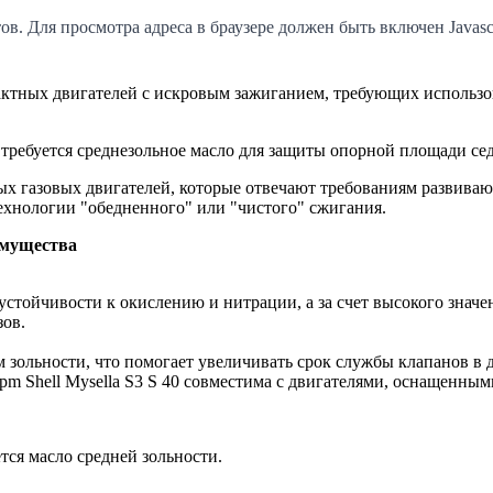
. Для просмотра адреса в браузере должен быть включен Javascr
хтактных двигателей с искровым зажиганием, требующих использ
ых требуется среднезольное масло для защиты опорной площади се
рных газовых двигателей, которые отвечают требованиям развива
ехнологии "обедненного" или "чистого" сжигания.
имущества
 устойчивости к окислению и нитрации, а за счет высокого знач
зов.
м зольности, что помогает увеличивать срок службы клапанов в
m Shell Mysella S3 S 40 совместима с двигателями, оснащенны
ется масло средней зольности.