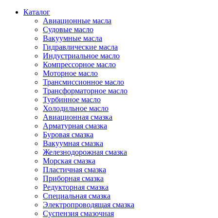
Каталог
Авиационные масла
Судовые масло
Вакуумные масла
Гидравлические масла
Индустриальное масло
Компрессорное масло
Моторное масло
Трансмиссионное масло
Трансформаторное масло
Турбинное масло
Холодильное масло
Авиационная смазка
Арматурная смазка
Буровая смазка
Вакуумная смазка
Железнодорожная смазка
Морская смазка
Пластичная смазка
Приборная смазка
Редукторная смазка
Специальная смазка
Электропроводящая смазка
Суспензия смазочная