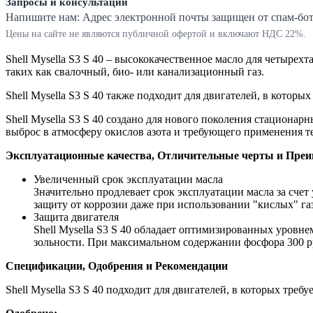
Запросы и консультации
Напишите нам:
Адрес электронной почты защищен от спам-ботов
Цены на сайте не являются публичной офертой и включают НДС 22%.
Shell Mysella S3 S 40 – высококачественное масло для четыре
таких как свалочный, био- или канализационный газ.
Shell Mysella S3 S 40 также подходит для двигателей, в котор
Shell Mysella S3 S 40 создано для нового поколения стациона
выброс в атмосферу окислов азота и требующего применения т
Эксплуатационные качества, Отличительные черты и Пре
Увеличенный срок эксплуатации масла
Значительно продлевает срок эксплуатации масла за счет
защиту от коррозии даже при использовании "кислых" га
Защита двигателя
Shell Mysella S3 S 40 обладает оптимизированных уровне
зольности. При максимальном содержании фосфора 300 pp
Спецификации, Одобрения и Рекомендации
Shell Mysella S3 S 40 подходит для двигателей, в которых требу