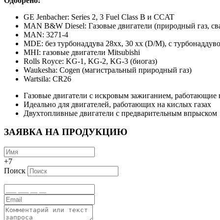
Одобрено:
GE Jenbacher: Series 2, 3 Fuel Class B и CCAT
MAN B&W Diesel: Газовые двигатели (природный газ, св
MAN: 3271-4
MDE: без турбонаддува 28xx, 30 xx (D/M), с турбонаддуво
MHI: газовые двигатели Mitsubishi
Rolls Royce: KG-1, KG-2, KG-3 (биогаз)
Waukesha: Cogen (магистральный природный газ)
Wartsila: CR26
Газовые двигатели с искровым зажиганием, работающие 
Идеально для двигателей, работающих на кислых газах
Двухтопливные двигатели с предварительным впрыском
ЗАЯВКА НА ПРОДУКЦИЮ
+7
Поиск