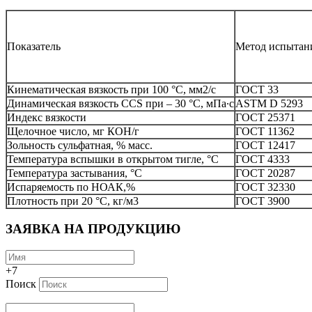
Показатель
Метод испытан
Кинематическая вязкость при 100 °С, мм2/с
ГОСТ 33
Динамическая вязкость CCS при – 30 °С, мПа∙с
ASTM D 5293
Индекс вязкости
ГОСТ 25371
Щелочное число, мг КОН/г
ГОСТ 11362
Зольность сульфатная, % масс.
ГОСТ 12417
Температура вспышки в открытом тигле, °С
ГОСТ 4333
Температура застывания, °С
ГОСТ 20287
Испаряемость по НОАК,%
ГОСТ 32330
Плотность при 20 °С, кг/м3
ГОСТ 3900
ЗАЯВКА НА ПРОДУКЦИЮ
+7
Поиск