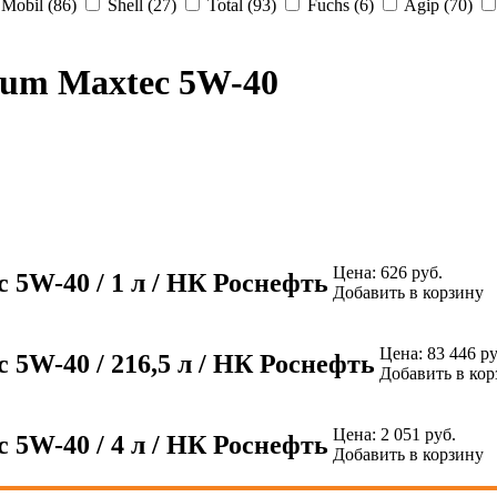
Mobil (86)
Shell (27)
Total (93)
Fuchs (6)
Agip (70)
num Maxtec 5W-40
Цена:
626
руб.
 5W-40 / 1 л / НК Роснефть
Добавить в корзину
Цена:
83 446
ру
5W-40 / 216,5 л / НК Роснефть
Добавить в кор
Цена:
2 051
руб.
 5W-40 / 4 л / НК Роснефть
Добавить в корзину