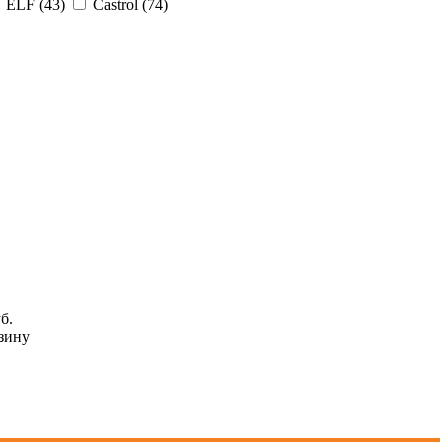
ELF (43)
Castrol (74)
б.
зину