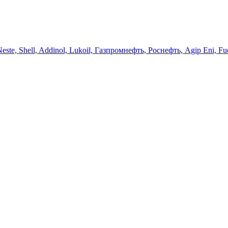
 Neste, Shell, Addinol, Lukoil, Газпромнефть, Роснефть, Agip Eni, Fu