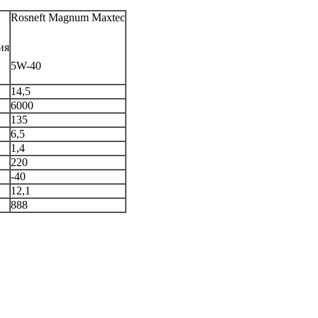
Rosneft Magnum Maxtec
ия
5W-40
14,5
6000
135
6,5
1,4
220
-40
12,1
888