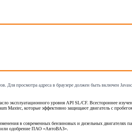
. Для просмотра адреса в браузере должен быть включен Javascr
асло эксплуатационного уровня API SL/CF. Всестороннее изуче
num Maxtec, которые эффективно защищают двигатель с пробегом
менения в современных бензиновых и дизельных двигателях пас
е или одобрение ПАО «АвтоВАЗ».