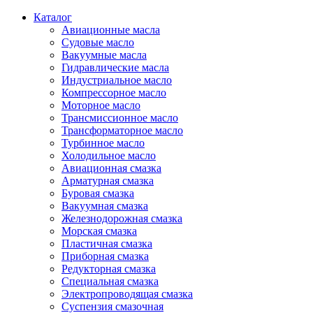
Каталог
Авиационные масла
Судовые масло
Вакуумные масла
Гидравлические масла
Индустриальное масло
Компрессорное масло
Моторное масло
Трансмиссионное масло
Трансформаторное масло
Турбинное масло
Холодильное масло
Авиационная смазка
Арматурная смазка
Буровая смазка
Вакуумная смазка
Железнодорожная смазка
Морская смазка
Пластичная смазка
Приборная смазка
Редукторная смазка
Специальная смазка
Электропроводящая смазка
Суспензия смазочная