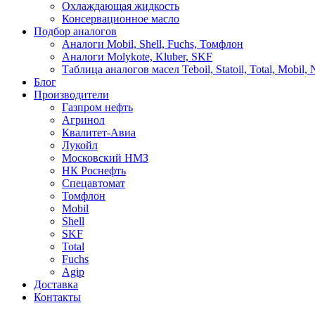
Охлаждающая жидкость
Консервационное масло
Подбор аналогов
Аналоги Mobil, Shell, Fuchs, Томфлон
Аналоги Molykote, Kluber, SKF
Таблица аналогов масел Teboil, Statoil, Total, Mobil,
Блог
Производители
Газпром нефть
Агринол
Квалитет-Авиа
Лукойл
Московский НМЗ
НК Роснефть
Спецавтомат
Томфлон
Mobil
Shell
SKF
Total
Fuchs
Agip
Доставка
Контакты