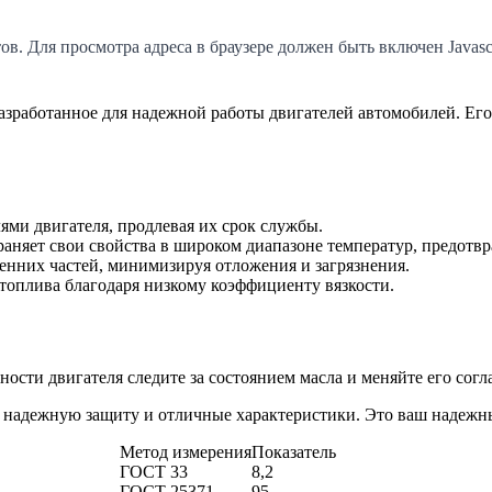
. Для просмотра адреса в браузере должен быть включен Javascr
азработанное для надежной работы двигателей автомобилей. Ег
ями двигателя, продлевая их срок службы.
аняет свои свойства в широком диапазоне температур, предотвр
енних частей, минимизируя отложения и загрязнения.
топлива благодаря низкому коэффициенту вязкости.
ости двигателя следите за состоянием масла и меняйте его сог
надежную защиту и отличные характеристики. Это ваш надежны
Метод измерения
Показатель
ГОСТ 33
8,2
ГОСТ 25371
95