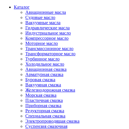
Каталог
Авиационные масла
Судовые масло
Вакуумные масла
Гидравлические масла
Индустриальное масло
Компрессорное масло
Моторное масло
Трансмиссионное масло
Трансформаторное масло
Турбинное масло
Холодильное масло
Авиационная смазка
Арматурная смазка
Буровая смазка
Вакуумная смазка
Железнодорожная смазка
Морская смазка
Пластичная смазка
Приборная смазка
Редукторная смазка
Специальная смазка
Электропроводящая смазка
Суспензия смазочная