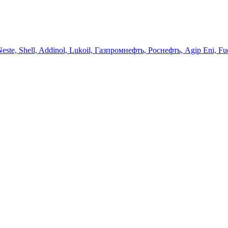
 Neste, Shell, Addinol, Lukoil, Газпромнефть, Роснефть, Agip Eni, Fu