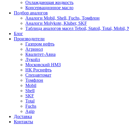
Охлаждающая жидкость
Консервационное масло
Подбор аналогов
Аналоги Mobil, Shell, Fuchs, Томфлон
Аналоги Molykote, Kluber, SKF
Таблица аналогов масел Teboil, Statoil, Total, Mobil,
Блог
Производители
Газпром нефть
Агринол
Квалитет-Авиа
Лукойл
Московский НМЗ
НК Роснефть
Спецавтомат
Томфлон
Mobil
Shell
SKF
Total
Fuchs
Agip
Доставка
Контакты