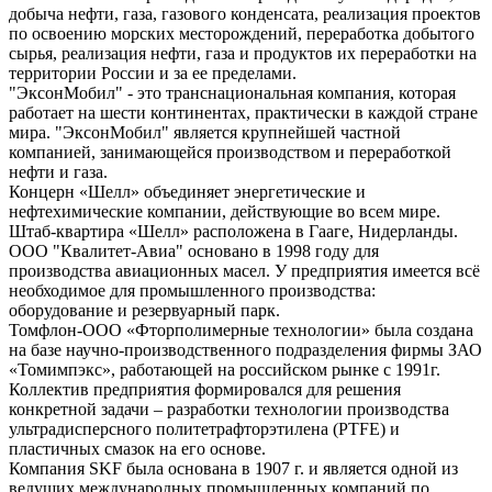
добыча нефти, газа, газового конденсата, реализация проектов
по освоению морских месторождений, переработка добытого
сырья, реализация нефти, газа и продуктов их переработки на
территории России и за ее пределами.
"ЭксонМобил" - это транснациональная компания, которая
работает на шести континентах, практически в каждой стране
мира. "ЭксонМобил" является крупнейшей частной
компанией, занимающейся производством и переработкой
нефти и газа.
Концерн «Шелл» объединяет энергетические и
нефтехимические компании, действующие во всем мире.
Штаб-квартира «Шелл» расположена в Гааге, Нидерланды.
ООО "Квалитет-Авиа" основано в 1998 году для
производства авиационных масел. У предприятия имеется всё
необходимое для промышленного производства:
оборудование и резервуарный парк.
Томфлон-ООО «Фторполимерные технологии» была создана
на базе научно-производственного подразделения фирмы ЗАО
«Томимпэкс», работающей на российском рынке с 1991г.
Коллектив предприятия формировался для решения
конкретной задачи – разработки технологии производства
ультрадисперсного политетрафторэтилена (PTFE) и
пластичных смазок на его основе.
Компания SKF была основана в 1907 г. и является одной из
ведущих международных промышленных компаний по