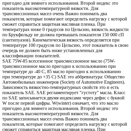
пригодно для зимнего использования. Второй индекс это
показатель высокотемпературной вязкости. Для
трансмиссионных масел очень Важно понимать два
показателя, которые помогают определить нагрузку с которой
сможет справиться защитная масляная пленка. При
температурах ниже 0 градусов по Цельсию, вязкость жидкости
по Брукфильду не должна превышать показателя 150 000 сП
(сантипуазов). Кинематическая вязкость определяется при
температуре 100 градусов по Цельсию, этот показатель в свою
очередь не должен быть ниже установленных для
классификации показателей.
SAE 75W-85 всесезонное трансмиссионное масло (75W-
трансмиссионное масло пригодно к использованию при
температуре до -40 С, 85 масло пригодно к использованию
при температуре до +35 С) SAE это аббревиатура: Общество
Автомобильных инженеров (Society of Automotive Engineers).
Зависимость вязкостно-температурных свойств это и есть
показатель SAE. SAE регламентирует "густоту" масла. Класс
по SAE записывается двумя индексами через дефис с буквой
W после первой цифры. W(winter) означает, что это масло
пригодно для зимнего использования. Второй индекс это
показатель высокотемпературной вязкости. Для
трансмиссионных масел очень Важно понимать два
показателя, которые помогают определить нагрузку с которой
сможет справиться защитная масляная пленка. При