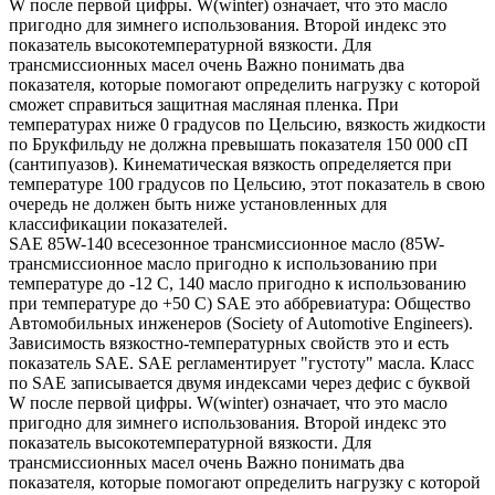
W после первой цифры. W(winter) означает, что это масло
пригодно для зимнего использования. Второй индекс это
показатель высокотемпературной вязкости. Для
трансмиссионных масел очень Важно понимать два
показателя, которые помогают определить нагрузку с которой
сможет справиться защитная масляная пленка. При
температурах ниже 0 градусов по Цельсию, вязкость жидкости
по Брукфильду не должна превышать показателя 150 000 сП
(сантипуазов). Кинематическая вязкость определяется при
температуре 100 градусов по Цельсию, этот показатель в свою
очередь не должен быть ниже установленных для
классификации показателей.
SAE 85W-140 всесезонное трансмиссионное масло (85W-
трансмиссионное масло пригодно к использованию при
температуре до -12 С, 140 масло пригодно к использованию
при температуре до +50 С) SAE это аббревиатура: Общество
Автомобильных инженеров (Society of Automotive Engineers).
Зависимость вязкостно-температурных свойств это и есть
показатель SAE. SAE регламентирует "густоту" масла. Класс
по SAE записывается двумя индексами через дефис с буквой
W после первой цифры. W(winter) означает, что это масло
пригодно для зимнего использования. Второй индекс это
показатель высокотемпературной вязкости. Для
трансмиссионных масел очень Важно понимать два
показателя, которые помогают определить нагрузку с которой