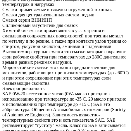
температурах и нагрузках.
Смазки применяемые в тяжело-нагруженной техники.
Смазки для централизованных систем подачи.
Смазки серии ВНИИНП
Силиконовый загуститель для смазок
Химстойкие смазки применяются в узлах трения и
смазывания сопряженных поверхностей при трении металл
по металлу и по резине, а также при контакте узлов трения со
спиртом, уксусной кислотой, аминами и гидразинами.
Высокотемпературные смазки это смазки которые сохраняют
свои рабочие свойства при температурах до 280С длительное
время в разных режимах нагрузки.
Морозостойкие смазки это смазки предназначенные для
механизмов, работающих при низких температурах (до - 60°С)
и при этом сохраняющие при этих температурах свои
смазывающие свойства.
Электропроводность
SAE 0W-20 всесезонное масло (0W- масло пригодно к
использованию при температуре до -35 С, 20 масло пригодно
к использованию при температуре до +15 С) SAE это
аббревиатура: Общество Автомобильных инженеров (Society
of Automotive Engineers). Зависимость вязкостно-
температурных свойств это и есть показатель SAE. SAE
регламентирует "густоту" масла. Класс по SAE записывается
двумя индексами через дефис с буквой W после первой