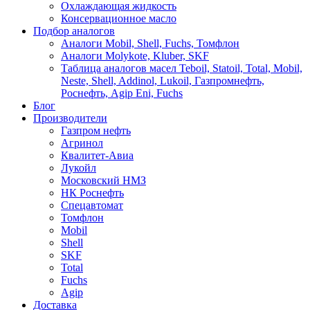
Охлаждающая жидкость
Консервационное масло
Подбор аналогов
Аналоги Mobil, Shell, Fuchs, Томфлон
Аналоги Molykote, Kluber, SKF
Таблица аналогов масел Teboil, Statoil, Total, Mobil,
Neste, Shell, Addinol, Lukoil, Газпромнефть,
Роснефть, Agip Eni, Fuchs
Блог
Производители
Газпром нефть
Агринол
Квалитет-Авиа
Лукойл
Московский НМЗ
НК Роснефть
Спецавтомат
Томфлон
Mobil
Shell
SKF
Total
Fuchs
Agip
Доставка