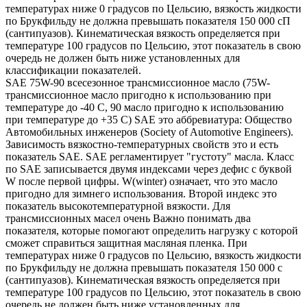
температурах ниже 0 градусов по Цельсию, вязкость жидкости
по Брукфильду не должна превышать показателя 150 000 сП
(сантипуазов). Кинематическая вязкость определяется при
температуре 100 градусов по Цельсию, этот показатель в свою
очередь не должен быть ниже установленных для
классификации показателей.
SAE 75W-90 всесезонное трансмиссионное масло (75W-
трансмиссионное масло пригодно к использованию при
температуре до -40 С, 90 масло пригодно к использованию
при температуре до +35 С) SAE это аббревиатура: Общество
Автомобильных инженеров (Society of Automotive Engineers).
Зависимость вязкостно-температурных свойств это и есть
показатель SAE. SAE регламентирует "густоту" масла. Класс
по SAE записывается двумя индексами через дефис с буквой
W после первой цифры. W(winter) означает, что это масло
пригодно для зимнего использования. Второй индекс это
показатель высокотемпературной вязкости. Для
трансмиссионных масел очень Важно понимать два
показателя, которые помогают определить нагрузку с которой
сможет справиться защитная масляная пленка. При
температурах ниже 0 градусов по Цельсию, вязкость жидкости
по Брукфильду не должна превышать показателя 150 000 с
(сантипуазов). Кинематическая вязкость определяется при
температуре 100 градусов по Цельсию, этот показатель в свою
очередь не должен быть ниже установленных для