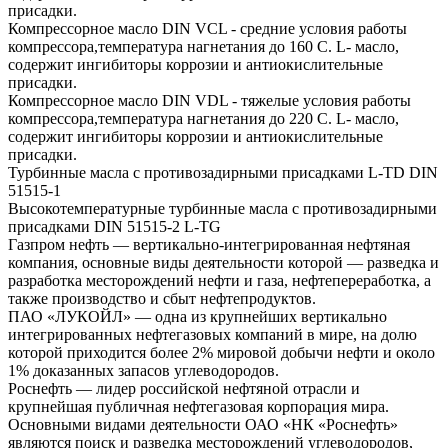
присадки.
Компрессорное масло DIN VCL - средние условия работы
компрессора,температура нагнетания до 160 С. L- масло,
содержит ингибиторы коррозии и антиокислительные
присадки.
Компрессорное масло DIN VDL - тяжелые условия работы
компрессора,температура нагнетания до 220 С. L- масло,
содержит ингибиторы коррозии и антиокислительные
присадки.
Турбинные масла с противозадирными присадками L-TD DIN
51515-1
Высокотемпературные турбинные масла с противозадирными
присадками DIN 51515-2 L-TG
Газпром нефть — вертикально-интегрированная нефтяная
компания, основные виды деятельности которой — разведка и
разработка месторождений нефти и газа, нефтепереработка, а
также производство и сбыт нефтепродуктов.
ПАО «ЛУКОЙЛ» — одна из крупнейших вертикально
интегрированных нефтегазовых компаний в мире, на долю
которой приходится более 2% мировой добычи нефти и около
1% доказанных запасов углеводородов.
Роснефть — лидер российской нефтяной отрасли и
крупнейшая публичная нефтегазовая корпорация мира.
Основными видами деятельности ОАО «НК «Роснефть»
являются поиск и разведка месторождений углеводородов,