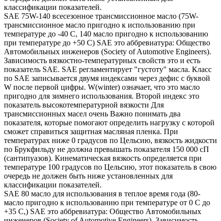
классификации показателей.
SAE 75W-140 всесезонное трансмиссионное масло (75W-
трансмиссионное масло пригодно к использованию при
температуре до -40 С, 140 масло пригодно к использованию
при температуре до +50 С) SAE это аббревиатура: Общество
Автомобильных инженеров (Society of Automotive Engineers).
Зависимость вязкостно-температурных свойств это и есть
показатель SAE. SAE регламентирует "густоту" масла. Класс
по SAE записывается двумя индексами через дефис с буквой
W после первой цифры. W(winter) означает, что это масло
пригодно для зимнего использования. Второй индекс это
показатель высокотемпературной вязкости Для
трансмиссионных масел очень Важно понимать два
показателя, которые помогают определить нагрузку с которой
сможет справиться защитная масляная пленка. При
температурах ниже 0 градусов по Цельсию, вязкость жидкости
по Брукфильду не должна превышать показателя 150 000 сП
(сантипуазов). Кинематическая вязкость определяется при
температуре 100 градусов по Цельсию, этот показатель в свою
очередь не должен быть ниже установленных для
классификации показателей.
SAE 80 масло для использования в теплое время года (80-
масло пригодно к использованию при температуре от 0 С до
+35 С,) SAE это аббревиатура: Общество Автомобильных
инженеров (Society of Automotive Engineers). Зависимость