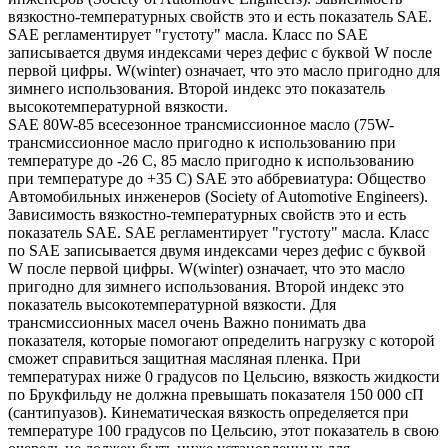
вязкостно-температурных свойств это и есть показатель SAE.
SAE регламентирует "густоту" масла. Класс по SAE
записывается двумя индексами через дефис с буквой W после
первой цифры. W(winter) означает, что это масло пригодно для
зимнего использования. Второй индекс это показатель
высокотемпературной вязкости.
SAE 80W-85 всесезонное трансмиссионное масло (75W-
трансмиссионное масло пригодно к использованию при
температуре до -26 С, 85 масло пригодно к использованию
при температуре до +35 С) SAE это аббревиатура: Общество
Автомобильных инженеров (Society of Automotive Engineers).
Зависимость вязкостно-температурных свойств это и есть
показатель SAE. SAE регламентирует "густоту" масла. Класс
по SAE записывается двумя индексами через дефис с буквой
W после первой цифры. W(winter) означает, что это масло
пригодно для зимнего использования. Второй индекс это
показатель высокотемпературной вязкости. Для
трансмиссионных масел очень Важно понимать два
показателя, которые помогают определить нагрузку с которой
сможет справиться защитная масляная пленка. При
температурах ниже 0 градусов по Цельсию, вязкость жидкости
по Брукфильду не должна превышать показателя 150 000 сП
(сантипуазов). Кинематическая вязкость определяется при
температуре 100 градусов по Цельсию, этот показатель в свою