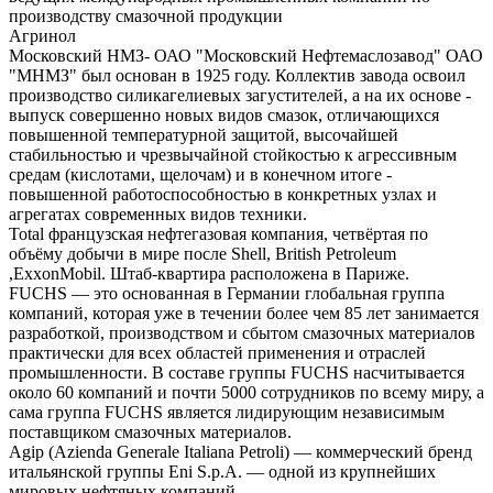
производству смазочной продукции
Агринол
Московский НМЗ- ОАО "Московский Нефтемаслозавод" ОАО
"МНМЗ" был основан в 1925 году. Коллектив завода освоил
производство силикагелиевых загустителей, а на их основе -
выпуск совершенно новых видов смазок, отличающихся
повышенной температурной защитой, высочайшей
стабильностью и чрезвычайной стойкостью к агрессивным
средам (кислотами, щелочам) и в конечном итоге -
повышенной работоспособностью в конкретных узлах и
агрегатах современных видов техники.
Total французская нефтегазовая компания, четвёртая по
объёму добычи в мире после Shell, British Petroleum
,ExxonMobil. Штаб-квартира расположена в Париже.
FUCHS — это основанная в Германии глобальная группа
компаний, которая уже в течении более чем 85 лет занимается
разработкой, производством и сбытом смазочных материалов
практически для всех областей применения и отраслей
промышленности. В составе группы FUCHS насчитывается
около 60 компаний и почти 5000 сотрудников по всему миру, а
сама группа FUCHS является лидирующим независимым
поставщиком смазочных материалов.
Agip (Azienda Generale Italiana Petroli) — коммерческий бренд
итальянской группы Eni S.p.A. — одной из крупнейших
мировых нефтяных компаний.