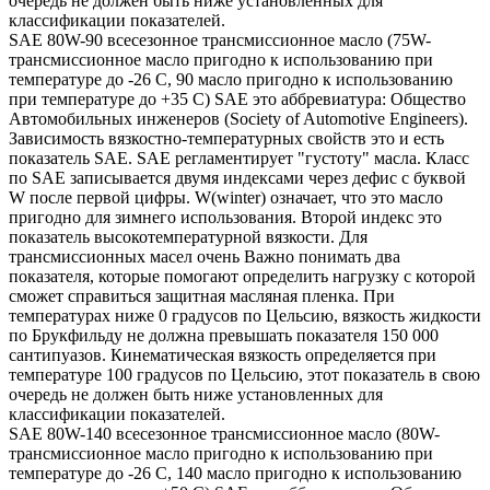
очередь не должен быть ниже установленных для
классификации показателей.
SAE 80W-90 всесезонное трансмиссионное масло (75W-
трансмиссионное масло пригодно к использованию при
температуре до -26 С, 90 масло пригодно к использованию
при температуре до +35 С) SAE это аббревиатура: Общество
Автомобильных инженеров (Society of Automotive Engineers).
Зависимость вязкостно-температурных свойств это и есть
показатель SAE. SAE регламентирует "густоту" масла. Класс
по SAE записывается двумя индексами через дефис с буквой
W после первой цифры. W(winter) означает, что это масло
пригодно для зимнего использования. Второй индекс это
показатель высокотемпературной вязкости. Для
трансмиссионных масел очень Важно понимать два
показателя, которые помогают определить нагрузку с которой
сможет справиться защитная масляная пленка. При
температурах ниже 0 градусов по Цельсию, вязкость жидкости
по Брукфильду не должна превышать показателя 150 000
сантипуазов. Кинематическая вязкость определяется при
температуре 100 градусов по Цельсию, этот показатель в свою
очередь не должен быть ниже установленных для
классификации показателей.
SAE 80W-140 всесезонное трансмиссионное масло (80W-
трансмиссионное масло пригодно к использованию при
температуре до -26 С, 140 масло пригодно к использованию