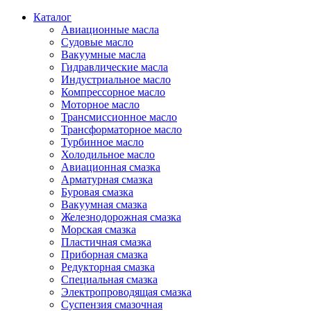
Каталог
Авиационные масла
Судовые масло
Вакуумные масла
Гидравлические масла
Индустриальное масло
Компрессорное масло
Моторное масло
Трансмиссионное масло
Трансформаторное масло
Турбинное масло
Холодильное масло
Авиационная смазка
Арматурная смазка
Буровая смазка
Вакуумная смазка
Железнодорожная смазка
Морская смазка
Пластичная смазка
Приборная смазка
Редукторная смазка
Специальная смазка
Электропроводящая смазка
Суспензия смазочная