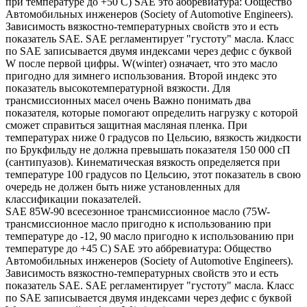
при температуре до +50 С) SAE это аббревиатура: Общество
Автомобильных инженеров (Society of Automotive Engineers).
Зависимость вязкостно-температурных свойств это и есть
показатель SAE. SAE регламентирует "густоту" масла. Класс
по SAE записывается двумя индексами через дефис с буквой
W после первой цифры. W(winter) означает, что это масло
пригодно для зимнего использования. Второй индекс это
показатель высокотемпературной вязкости. Для
трансмиссионных масел очень Важно понимать два
показателя, которые помогают определить нагрузку с которой
сможет справиться защитная масляная пленка. При
температурах ниже 0 градусов по Цельсию, вязкость жидкости
по Брукфильду не должна превышать показателя 150 000 сП
(сантипуазов). Кинематическая вязкость определяется при
температуре 100 градусов по Цельсию, этот показатель в свою
очередь не должен быть ниже установленных для
классификации показателей.
SAE 85W-90 всесезонное трансмиссионное масло (75W-
трансмиссионное масло пригодно к использованию при
температуре до -12, 90 масло пригодно к использованию при
температуре до +45 С) SAE это аббревиатура: Общество
Автомобильных инженеров (Society of Automotive Engineers).
Зависимость вязкостно-температурных свойств это и есть
показатель SAE. SAE регламентирует "густоту" масла. Класс
по SAE записывается двумя индексами через дефис с буквой