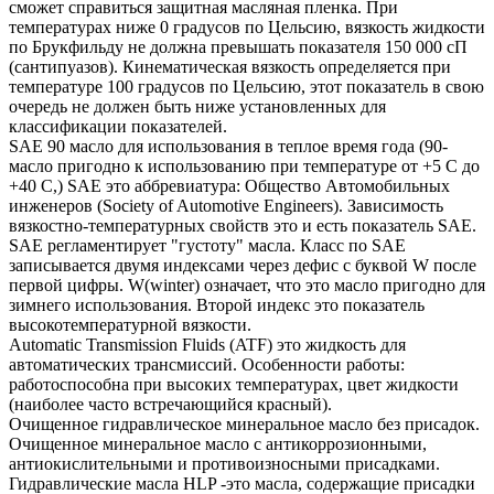
сможет справиться защитная масляная пленка. При
температурах ниже 0 градусов по Цельсию, вязкость жидкости
по Брукфильду не должна превышать показателя 150 000 сП
(сантипуазов). Кинематическая вязкость определяется при
температуре 100 градусов по Цельсию, этот показатель в свою
очередь не должен быть ниже установленных для
классификации показателей.
SAE 90 масло для использования в теплое время года (90-
масло пригодно к использованию при температуре от +5 С до
+40 С,) SAE это аббревиатура: Общество Автомобильных
инженеров (Society of Automotive Engineers). Зависимость
вязкостно-температурных свойств это и есть показатель SAE.
SAE регламентирует "густоту" масла. Класс по SAE
записывается двумя индексами через дефис с буквой W после
первой цифры. W(winter) означает, что это масло пригодно для
зимнего использования. Второй индекс это показатель
высокотемпературной вязкости.
Automatic Transmission Fluids (ATF) это жидкость для
автоматических трансмиссий. Особенности работы:
работоспособна при высоких температурах, цвет жидкости
(наиболее часто встречающийся красный).
Очищенное гидравлическое минеральное масло без присадок.
Очищенное минеральное масло с антикоррозионными,
антиокислительными и противоизносными присадками.
Гидравлические масла HLP -это масла, содержащие присадки