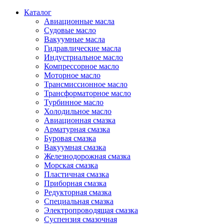
Каталог
Авиационные масла
Судовые масло
Вакуумные масла
Гидравлические масла
Индустриальное масло
Компрессорное масло
Моторное масло
Трансмиссионное масло
Трансформаторное масло
Турбинное масло
Холодильное масло
Авиационная смазка
Арматурная смазка
Буровая смазка
Вакуумная смазка
Железнодорожная смазка
Морская смазка
Пластичная смазка
Приборная смазка
Редукторная смазка
Специальная смазка
Электропроводящая смазка
Суспензия смазочная