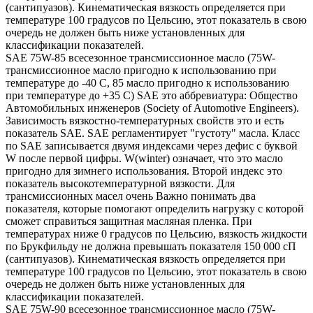
(сантипуазов). Кинематическая вязкость определяется при
температуре 100 градусов по Цельсию, этот показатель в свою
очередь не должен быть ниже установленных для
классификации показателей.
SAE 75W-85 всесезонное трансмиссионное масло (75W-
трансмиссионное масло пригодно к использованию при
температуре до -40 С, 85 масло пригодно к использованию
при температуре до +35 С) SAE это аббревиатура: Общество
Автомобильных инженеров (Society of Automotive Engineers).
Зависимость вязкостно-температурных свойств это и есть
показатель SAE. SAE регламентирует "густоту" масла. Класс
по SAE записывается двумя индексами через дефис с буквой
W после первой цифры. W(winter) означает, что это масло
пригодно для зимнего использования. Второй индекс это
показатель высокотемпературной вязкости. Для
трансмиссионных масел очень Важно понимать два
показателя, которые помогают определить нагрузку с которой
сможет справиться защитная масляная пленка. При
температурах ниже 0 градусов по Цельсию, вязкость жидкости
по Брукфильду не должна превышать показателя 150 000 сП
(сантипуазов). Кинематическая вязкость определяется при
температуре 100 градусов по Цельсию, этот показатель в свою
очередь не должен быть ниже установленных для
классификации показателей.
SAE 75W-90 всесезонное трансмиссионное масло (75W-