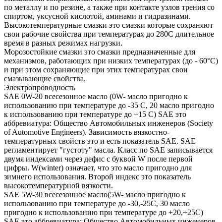
по металлу и по резине, а также при контакте узлов трения со
спиртом, уксусной кислотой, аминами и гидразинами.
Высокотемпературные смазки это смазки которые сохраняют
свои рабочие свойства при температурах до 280С длительное
время в разных режимах нагрузки.
Морозостойкие смазки это смазки предназначенные для
механизмов, работающих при низких температурах (до - 60°С)
и при этом сохраняющие при этих температурах свои
смазывающие свойства.
Электропроводность
SAE 0W-20 всесезонное масло (0W- масло пригодно к
использованию при температуре до -35 С, 20 масло пригодно
к использованию при температуре до +15 С) SAE это
аббревиатура: Общество Автомобильных инженеров (Society
of Automotive Engineers). Зависимость вязкостно-
температурных свойств это и есть показатель SAE. SAE
регламентирует "густоту" масла. Класс по SAE записывается
двумя индексами через дефис с буквой W после первой
цифры. W(winter) означает, что это масло пригодно для
зимнего использования. Второй индекс это показатель
высокотемпературной вязкости.
SAE 5W-30 всесезонное масло(5W- масло пригодно к
использованию при температуре до -30,-25С, 30 масло
пригодно к использованию при температуре до +20,+25С)
SAE это аббревиатура: Общество Автомобильных инженеров