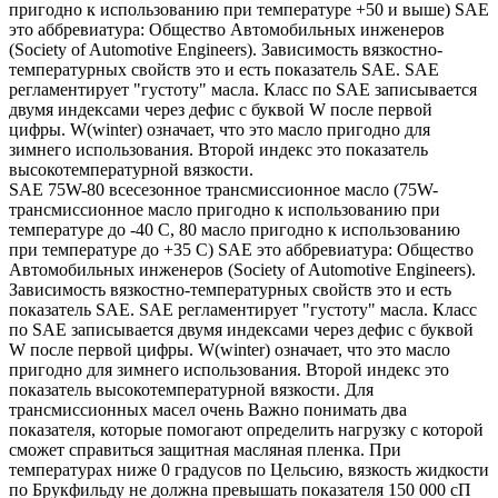
пригодно к использованию при температуре +50 и выше) SAE
это аббревиатура: Общество Автомобильных инженеров
(Society of Automotive Engineers). Зависимость вязкостно-
температурных свойств это и есть показатель SAE. SAE
регламентирует "густоту" масла. Класс по SAE записывается
двумя индексами через дефис с буквой W после первой
цифры. W(winter) означает, что это масло пригодно для
зимнего использования. Второй индекс это показатель
высокотемпературной вязкости.
SAE 75W-80 всесезонное трансмиссионное масло (75W-
трансмиссионное масло пригодно к использованию при
температуре до -40 С, 80 масло пригодно к использованию
при температуре до +35 С) SAE это аббревиатура: Общество
Автомобильных инженеров (Society of Automotive Engineers).
Зависимость вязкостно-температурных свойств это и есть
показатель SAE. SAE регламентирует "густоту" масла. Класс
по SAE записывается двумя индексами через дефис с буквой
W после первой цифры. W(winter) означает, что это масло
пригодно для зимнего использования. Второй индекс это
показатель высокотемпературной вязкости. Для
трансмиссионных масел очень Важно понимать два
показателя, которые помогают определить нагрузку с которой
сможет справиться защитная масляная пленка. При
температурах ниже 0 градусов по Цельсию, вязкость жидкости
по Брукфильду не должна превышать показателя 150 000 сП