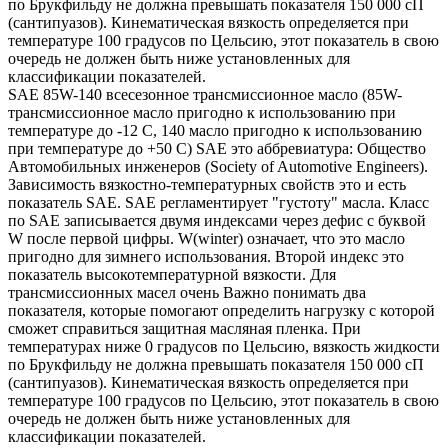
по Брукфильду не должна превышать показателя 150 000 сП
(сантипуазов). Кинематическая вязкость определяется при
температуре 100 градусов по Цельсию, этот показатель в свою
очередь не должен быть ниже установленных для
классификации показателей.
SAE 85W-140 всесезонное трансмиссионное масло (85W-
трансмиссионное масло пригодно к использованию при
температуре до -12 С, 140 масло пригодно к использованию
при температуре до +50 С) SAE это аббревиатура: Общество
Автомобильных инженеров (Society of Automotive Engineers).
Зависимость вязкостно-температурных свойств это и есть
показатель SAE. SAE регламентирует "густоту" масла. Класс
по SAE записывается двумя индексами через дефис с буквой
W после первой цифры. W(winter) означает, что это масло
пригодно для зимнего использования. Второй индекс это
показатель высокотемпературной вязкости. Для
трансмиссионных масел очень Важно понимать два
показателя, которые помогают определить нагрузку с которой
сможет справиться защитная масляная пленка. При
температурах ниже 0 градусов по Цельсию, вязкость жидкости
по Брукфильду не должна превышать показателя 150 000 сП
(сантипуазов). Кинематическая вязкость определяется при
температуре 100 градусов по Цельсию, этот показатель в свою
очередь не должен быть ниже установленных для
классификации показателей.