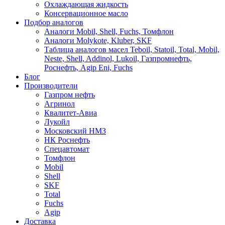
Охлаждающая жидкость
Консервационное масло
Подбор аналогов
Аналоги Mobil, Shell, Fuchs, Томфлон
Аналоги Molykote, Kluber, SKF
Таблица аналогов масел Teboil, Statoil, Total, Mobil,
Neste, Shell, Addinol, Lukoil, Газпромнефть,
Роснефть, Agip Eni, Fuchs
Блог
Производители
Газпром нефть
Агринол
Квалитет-Авиа
Лукойл
Московский НМЗ
НК Роснефть
Спецавтомат
Томфлон
Mobil
Shell
SKF
Total
Fuchs
Agip
Доставка