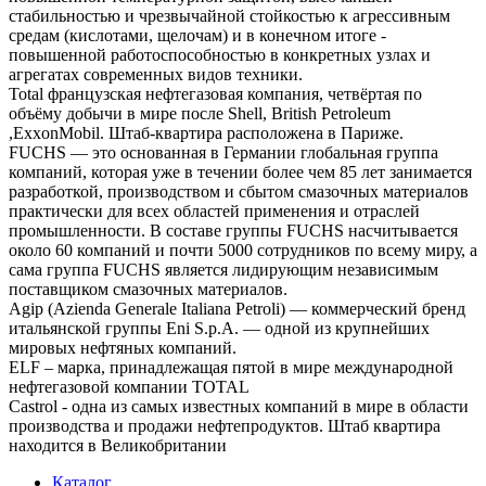
стабильностью и чрезвычайной стойкостью к агрессивным
средам (кислотами, щелочам) и в конечном итоге -
повышенной работоспособностью в конкретных узлах и
агрегатах современных видов техники.
Total французская нефтегазовая компания, четвёртая по
объёму добычи в мире после Shell, British Petroleum
,ExxonMobil. Штаб-квартира расположена в Париже.
FUCHS — это основанная в Германии глобальная группа
компаний, которая уже в течении более чем 85 лет занимается
разработкой, производством и сбытом смазочных материалов
практически для всех областей применения и отраслей
промышленности. В составе группы FUCHS насчитывается
около 60 компаний и почти 5000 сотрудников по всему миру, а
сама группа FUCHS является лидирующим независимым
поставщиком смазочных материалов.
Agip (Azienda Generale Italiana Petroli) — коммерческий бренд
итальянской группы Eni S.p.A. — одной из крупнейших
мировых нефтяных компаний.
ELF – марка, принадлежащая пятой в мире международной
нефтегазовой компании TOTAL
Castrol - одна из самых известных компаний в мире в области
производства и продажи нефтепродуктов. Штаб квартира
находится в Великобритании
Каталог