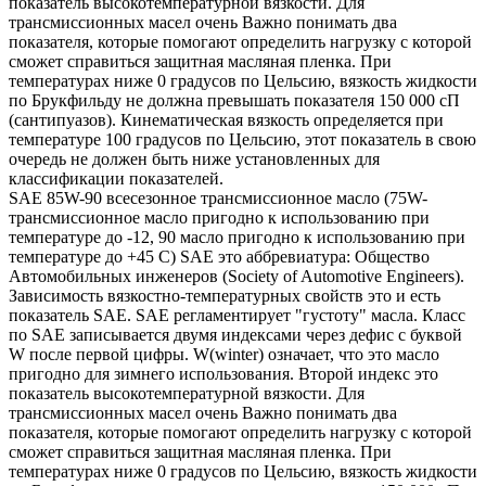
показатель высокотемпературной вязкости. Для
трансмиссионных масел очень Важно понимать два
показателя, которые помогают определить нагрузку с которой
сможет справиться защитная масляная пленка. При
температурах ниже 0 градусов по Цельсию, вязкость жидкости
по Брукфильду не должна превышать показателя 150 000 сП
(сантипуазов). Кинематическая вязкость определяется при
температуре 100 градусов по Цельсию, этот показатель в свою
очередь не должен быть ниже установленных для
классификации показателей.
SAE 85W-90 всесезонное трансмиссионное масло (75W-
трансмиссионное масло пригодно к использованию при
температуре до -12, 90 масло пригодно к использованию при
температуре до +45 С) SAE это аббревиатура: Общество
Автомобильных инженеров (Society of Automotive Engineers).
Зависимость вязкостно-температурных свойств это и есть
показатель SAE. SAE регламентирует "густоту" масла. Класс
по SAE записывается двумя индексами через дефис с буквой
W после первой цифры. W(winter) означает, что это масло
пригодно для зимнего использования. Второй индекс это
показатель высокотемпературной вязкости. Для
трансмиссионных масел очень Важно понимать два
показателя, которые помогают определить нагрузку с которой
сможет справиться защитная масляная пленка. При
температурах ниже 0 градусов по Цельсию, вязкость жидкости