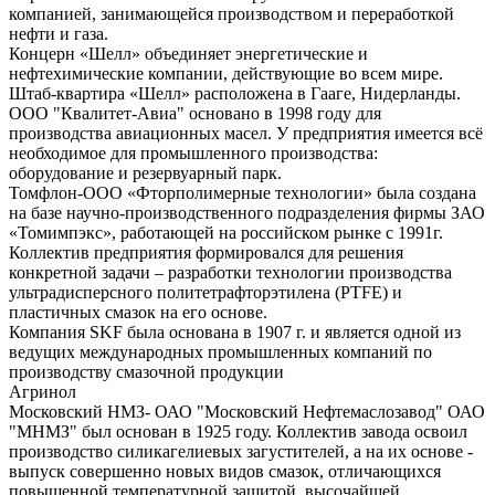
компанией, занимающейся производством и переработкой
нефти и газа.
Концерн «Шелл» объединяет энергетические и
нефтехимические компании, действующие во всем мире.
Штаб-квартира «Шелл» расположена в Гааге, Нидерланды.
ООО "Квалитет-Авиа" основано в 1998 году для
производства авиационных масел. У предприятия имеется всё
необходимое для промышленного производства:
оборудование и резервуарный парк.
Томфлон-ООО «Фторполимерные технологии» была создана
на базе научно-производственного подразделения фирмы ЗАО
«Томимпэкс», работающей на российском рынке с 1991г.
Коллектив предприятия формировался для решения
конкретной задачи – разработки технологии производства
ультрадисперсного политетрафторэтилена (PTFE) и
пластичных смазок на его основе.
Компания SKF была основана в 1907 г. и является одной из
ведущих международных промышленных компаний по
производству смазочной продукции
Агринол
Московский НМЗ- ОАО "Московский Нефтемаслозавод" ОАО
"МНМЗ" был основан в 1925 году. Коллектив завода освоил
производство силикагелиевых загустителей, а на их основе -
выпуск совершенно новых видов смазок, отличающихся
повышенной температурной защитой, высочайшей