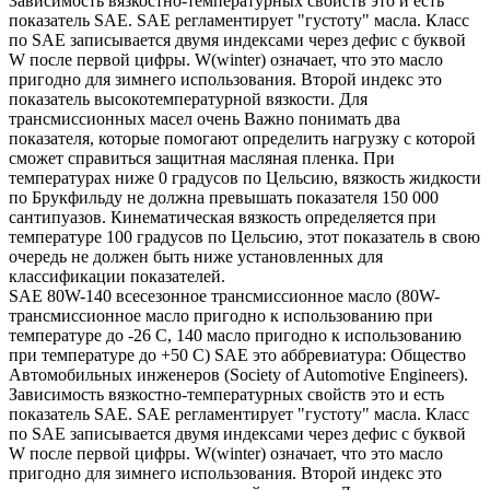
Зависимость вязкостно-температурных свойств это и есть
показатель SAE. SAE регламентирует "густоту" масла. Класс
по SAE записывается двумя индексами через дефис с буквой
W после первой цифры. W(winter) означает, что это масло
пригодно для зимнего использования. Второй индекс это
показатель высокотемпературной вязкости. Для
трансмиссионных масел очень Важно понимать два
показателя, которые помогают определить нагрузку с которой
сможет справиться защитная масляная пленка. При
температурах ниже 0 градусов по Цельсию, вязкость жидкости
по Брукфильду не должна превышать показателя 150 000
сантипуазов. Кинематическая вязкость определяется при
температуре 100 градусов по Цельсию, этот показатель в свою
очередь не должен быть ниже установленных для
классификации показателей.
SAE 80W-140 всесезонное трансмиссионное масло (80W-
трансмиссионное масло пригодно к использованию при
температуре до -26 С, 140 масло пригодно к использованию
при температуре до +50 С) SAE это аббревиатура: Общество
Автомобильных инженеров (Society of Automotive Engineers).
Зависимость вязкостно-температурных свойств это и есть
показатель SAE. SAE регламентирует "густоту" масла. Класс
по SAE записывается двумя индексами через дефис с буквой
W после первой цифры. W(winter) означает, что это масло
пригодно для зимнего использования. Второй индекс это