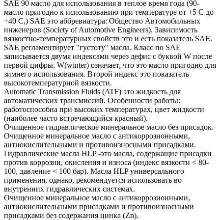
SAE 90 масло для использования в теплое время года (90-
масло пригодно к использованию при температуре от +5 С до
+40 С,) SAE это аббревиатура: Общество Автомобильных
инженеров (Society of Automotive Engineers). Зависимость
вязкостно-температурных свойств это и есть показатель SAE.
SAE регламентирует "густоту" масла. Класс по SAE
записывается двумя индексами через дефис с буквой W после
первой цифры. W(winter) означает, что это масло пригодно для
зимнего использования. Второй индекс это показатель
высокотемпературной вязкости.
Automatic Transmission Fluids (ATF) это жидкость для
автоматических трансмиссий. Особенности работы:
работоспособна при высоких температурах, цвет жидкости
(наиболее часто встречающийся красный).
Очищенное гидравлическое минеральное масло без присадок.
Очищенное минеральное масло с антикоррозионными,
антиокислительными и противоизносными присадками.
Гидравлические масла HLP -это масла, содержащие присадки
против коррозии, окисления и износа (индекс вязкости < 80-
100, давление < 100 бар). Масла HLP универсального
применения, однако, рекомендуется использовать во
внутренних гидравлических системах.
Очищенное минеральное масло с антикоррозионными,
антиокислительными присадками и противоизносными
присадками без содержания цинка (Zn).