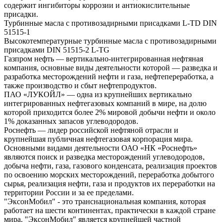
содержит ингибиторы коррозии и антиокислительные
присадки.
Турбинные масла с противозадирными присадками L-TD DIN
51515-1
Высокотемпературные турбинные масла с противозадирными
присадками DIN 51515-2 L-TG
Газпром нефть — вертикально-интегрированная нефтяная
компания, основные виды деятельности которой — разведка и
разработка месторождений нефти и газа, нефтепереработка, а
также производство и сбыт нефтепродуктов.
ПАО «ЛУКОЙЛ» — одна из крупнейших вертикально
интегрированных нефтегазовых компаний в мире, на долю
которой приходится более 2% мировой добычи нефти и около
1% доказанных запасов углеводородов.
Роснефть — лидер российской нефтяной отрасли и
крупнейшая публичная нефтегазовая корпорация мира.
Основными видами деятельности ОАО «НК «Роснефть»
являются поиск и разведка месторождений углеводородов,
добыча нефти, газа, газового конденсата, реализация проектов
по освоению морских месторождений, переработка добытого
сырья, реализация нефти, газа и продуктов их переработки на
территории России и за ее пределами.
"ЭксонМобил" - это транснациональная компания, которая
работает на шести континентах, практически в каждой стране
мира. "ЭксонМобил" является крупнейшей частной