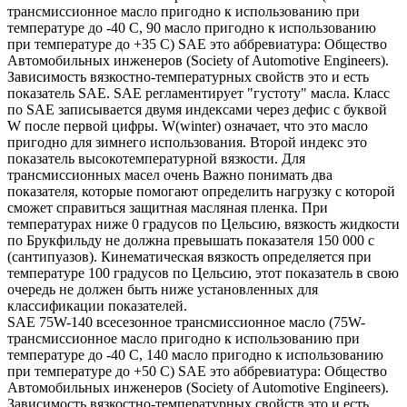
трансмиссионное масло пригодно к использованию при
температуре до -40 С, 90 масло пригодно к использованию
при температуре до +35 С) SAE это аббревиатура: Общество
Автомобильных инженеров (Society of Automotive Engineers).
Зависимость вязкостно-температурных свойств это и есть
показатель SAE. SAE регламентирует "густоту" масла. Класс
по SAE записывается двумя индексами через дефис с буквой
W после первой цифры. W(winter) означает, что это масло
пригодно для зимнего использования. Второй индекс это
показатель высокотемпературной вязкости. Для
трансмиссионных масел очень Важно понимать два
показателя, которые помогают определить нагрузку с которой
сможет справиться защитная масляная пленка. При
температурах ниже 0 градусов по Цельсию, вязкость жидкости
по Брукфильду не должна превышать показателя 150 000 с
(сантипуазов). Кинематическая вязкость определяется при
температуре 100 градусов по Цельсию, этот показатель в свою
очередь не должен быть ниже установленных для
классификации показателей.
SAE 75W-140 всесезонное трансмиссионное масло (75W-
трансмиссионное масло пригодно к использованию при
температуре до -40 С, 140 масло пригодно к использованию
при температуре до +50 С) SAE это аббревиатура: Общество
Автомобильных инженеров (Society of Automotive Engineers).
Зависимость вязкостно-температурных свойств это и есть