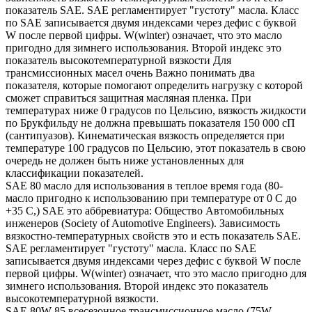
показатель SAE. SAE регламентирует "густоту" масла. Класс
по SAE записывается двумя индексами через дефис с буквой
W после первой цифры. W(winter) означает, что это масло
пригодно для зимнего использования. Второй индекс это
показатель высокотемпературной вязкости Для
трансмиссионных масел очень Важно понимать два
показателя, которые помогают определить нагрузку с которой
сможет справиться защитная масляная пленка. При
температурах ниже 0 градусов по Цельсию, вязкость жидкости
по Брукфильду не должна превышать показателя 150 000 сП
(сантипуазов). Кинематическая вязкость определяется при
температуре 100 градусов по Цельсию, этот показатель в свою
очередь не должен быть ниже установленных для
классификации показателей.
SAE 80 масло для использования в теплое время года (80-
масло пригодно к использованию при температуре от 0 С до
+35 С,) SAE это аббревиатура: Общество Автомобильных
инженеров (Society of Automotive Engineers). Зависимость
вязкостно-температурных свойств это и есть показатель SAE.
SAE регламентирует "густоту" масла. Класс по SAE
записывается двумя индексами через дефис с буквой W после
первой цифры. W(winter) означает, что это масло пригодно для
зимнего использования. Второй индекс это показатель
высокотемпературной вязкости.
SAE 80W-85 всесезонное трансмиссионное масло (75W-