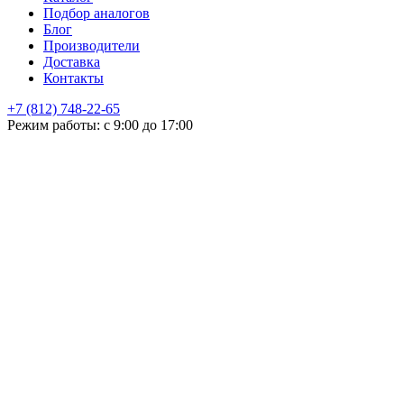
Подбор аналогов
Блог
Производители
Доставка
Контакты
+7 (812) 748-22-65
НЕ НАШЛИ ЧТО ИСКАЛИ
Режим работы: с 9:00 до 17:00
Оставьте заявку и мы подберем подходящую продукцию,
проконсультируем
+7
Поиск
Я принимаю
политику конфиденциальности
и согласен на
обработку своих персональных данных.