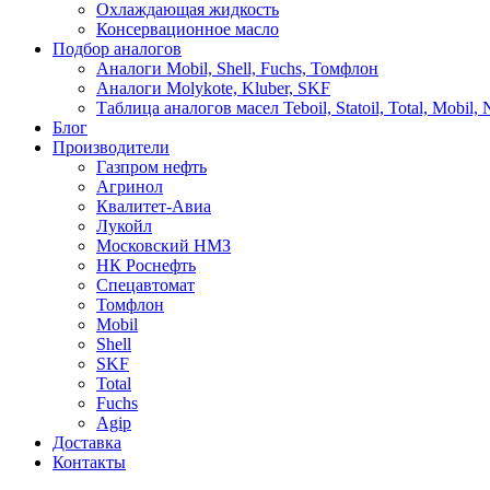
Охлаждающая жидкость
Консервационное масло
Подбор аналогов
Аналоги Mobil, Shell, Fuchs, Томфлон
Аналоги Molykote, Kluber, SKF
Таблица аналогов масел Teboil, Statoil, Total, Mobil,
Блог
Производители
Газпром нефть
Агринол
Квалитет-Авиа
Лукойл
Московский НМЗ
НК Роснефть
Спецавтомат
Томфлон
Mobil
Shell
SKF
Total
Fuchs
Agip
Доставка
Контакты