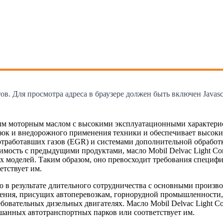
. Для просмотра адреса в браузере должен быть включен Javascr
льным моторным маслом с высокими эксплуатационными характери
озок и внедорожного применения техники и обеспечивает высок
отработавших газов (EGR) и системами дополнительной обрабо
мость с предыдущими продуктами, масло Mobil Delvac Light Co
х моделей. Таким образом, оно превосходит требования специфи
етствует им.
ано в результате длительного сотрудничества с основными произ
ия, присущих автоперевозкам, горнорудной промышленности, ст
овательных дизельных двигателях. Масло Mobil Delvac Light Co
шанных автотранспортных парков или соответствует им.