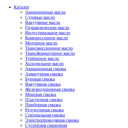
Каталог
Авиационные масла
Судовые масло
Вакуумные масла
Гидравлические масла
Индустриальное масло
Компрессорное масло
Моторное масло
Трансмиссионное масло
Трансформаторное масло
Турбинное масло
Холодильное масло
Авиационная смазка
Арматурная смазка
Буровая смазка
Вакуумная смазка
Железнодорожная смазка
Морская смазка
Пластичная смазка
Приборная смазка
Редукторная смазка
Специальная смазка
Электропроводящая смазка
Суспензия смазочная