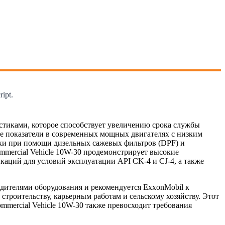
ipt.
стиками, которое способствует увеличению срока службы
ие показатели в современных мощных двигателях с низким
тки при помощи дизельных сажевых фильтров (DPF) и
mmercial Vehicle 10W-30 продемонстрирует высокие
каций для условий эксплуатации API CK-4 и CJ-4, а также
водителями оборудования и рекомендуется ExxonMobil к
роительству, карьерным работам и сельскому хозяйству. Этот
mmercial Vehicle 10W-30 также превосходит требования