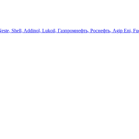
 Neste, Shell, Addinol, Lukoil, Газпромнефть, Роснефть, Agip Eni, Fu