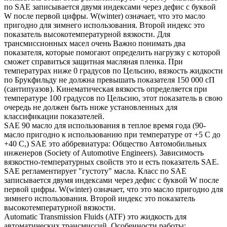
по SAE записывается двумя индексами через дефис с буквой
W после первой цифры. W(winter) означает, что это масло
пригодно для зимнего использования. Второй индекс это
показатель высокотемпературной вязкости. Для
трансмиссионных масел очень Важно понимать два
показателя, которые помогают определить нагрузку с которой
сможет справиться защитная масляная пленка. При
температурах ниже 0 градусов по Цельсию, вязкость жидкости
по Брукфильду не должна превышать показателя 150 000 сП
(сантипуазов). Кинематическая вязкость определяется при
температуре 100 градусов по Цельсию, этот показатель в свою
очередь не должен быть ниже установленных для
классификации показателей.
SAE 90 масло для использования в теплое время года (90-
масло пригодно к использованию при температуре от +5 С до
+40 С,) SAE это аббревиатура: Общество Автомобильных
инженеров (Society of Automotive Engineers). Зависимость
вязкостно-температурных свойств это и есть показатель SAE.
SAE регламентирует "густоту" масла. Класс по SAE
записывается двумя индексами через дефис с буквой W после
первой цифры. W(winter) означает, что это масло пригодно для
зимнего использования. Второй индекс это показатель
высокотемпературной вязкости.
Automatic Transmission Fluids (ATF) это жидкость для
автоматических трансмиссий. Особенности работы: