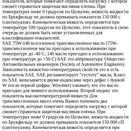
показателя, которые помогают определить нагрузку с которой
сможет справиться защитная масляная пленка. При
температурах ниже 0 градусов по Цельсию, вязкость жидкости
по Брукфильду не должна превышать показателя 150 000 с
(сантипуазов). Кинематическая вязкость определяется при
температуре 100 градусов по Цельсию, этот показатель в свою
очередь не должен быть ниже установленных для
классификации показателей.
SAE 75W-140 всесезонное трансмиссионное масло (75W-
трансмиссионное масло пригодно к использованию при
температуре до -40 С, 140 масло пригодно к использованию
при температуре до +50 С) SAE это аббревиатура: Общество
Автомобильных инженеров (Society of Automotive Engineers).
Зависимость вязкостно-температурных свойств это и есть
показатель SAE. SAE регламентирует "густоту" масла. Класс
по SAE записывается двумя индексами через дефис с буквой
W после первой цифры. W(winter) означает, что это масло
пригодно для зимнего использования. Второй индекс это
показатель высокотемпературной вязкости Для
трансмиссионных масел очень Важно понимать два
показателя, которые помогают определить нагрузку с которой
сможет справиться защитная масляная пленка. При
температурах ниже 0 градусов по Цельсию, вязкость жидкости
по Брукфильду не должна превышать показателя 150 000 сП
(сантипуазов). Кинематическая вязкость определяется при