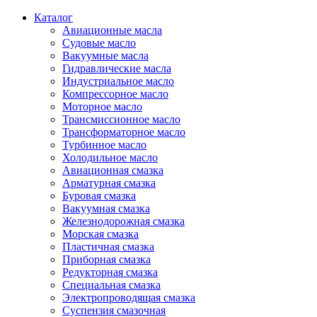
Каталог
Авиационные масла
Судовые масло
Вакуумные масла
Гидравлические масла
Индустриальное масло
Компрессорное масло
Моторное масло
Трансмиссионное масло
Трансформаторное масло
Турбинное масло
Холодильное масло
Авиационная смазка
Арматурная смазка
Буровая смазка
Вакуумная смазка
Железнодорожная смазка
Морская смазка
Пластичная смазка
Приборная смазка
Редукторная смазка
Специальная смазка
Электропроводящая смазка
Суспензия смазочная