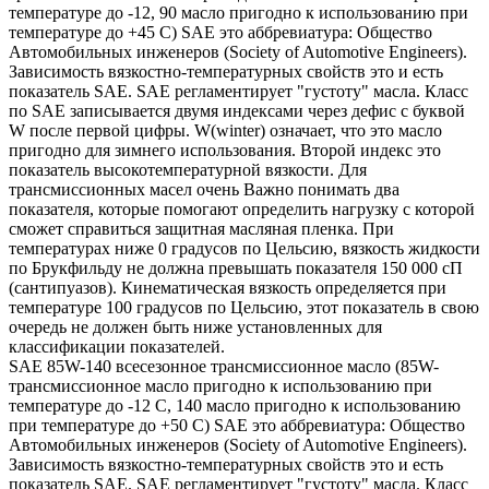
температуре до -12, 90 масло пригодно к использованию при
температуре до +45 С) SAE это аббревиатура: Общество
Автомобильных инженеров (Society of Automotive Engineers).
Зависимость вязкостно-температурных свойств это и есть
показатель SAE. SAE регламентирует "густоту" масла. Класс
по SAE записывается двумя индексами через дефис с буквой
W после первой цифры. W(winter) означает, что это масло
пригодно для зимнего использования. Второй индекс это
показатель высокотемпературной вязкости. Для
трансмиссионных масел очень Важно понимать два
показателя, которые помогают определить нагрузку с которой
сможет справиться защитная масляная пленка. При
температурах ниже 0 градусов по Цельсию, вязкость жидкости
по Брукфильду не должна превышать показателя 150 000 сП
(сантипуазов). Кинематическая вязкость определяется при
температуре 100 градусов по Цельсию, этот показатель в свою
очередь не должен быть ниже установленных для
классификации показателей.
SAE 85W-140 всесезонное трансмиссионное масло (85W-
трансмиссионное масло пригодно к использованию при
температуре до -12 С, 140 масло пригодно к использованию
при температуре до +50 С) SAE это аббревиатура: Общество
Автомобильных инженеров (Society of Automotive Engineers).
Зависимость вязкостно-температурных свойств это и есть
показатель SAE. SAE регламентирует "густоту" масла. Класс