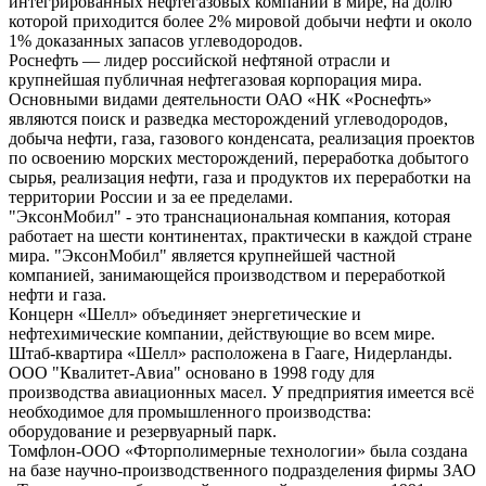
интегрированных нефтегазовых компаний в мире, на долю
которой приходится более 2% мировой добычи нефти и около
1% доказанных запасов углеводородов.
Роснефть — лидер российской нефтяной отрасли и
крупнейшая публичная нефтегазовая корпорация мира.
Основными видами деятельности ОАО «НК «Роснефть»
являются поиск и разведка месторождений углеводородов,
добыча нефти, газа, газового конденсата, реализация проектов
по освоению морских месторождений, переработка добытого
сырья, реализация нефти, газа и продуктов их переработки на
территории России и за ее пределами.
"ЭксонМобил" - это транснациональная компания, которая
работает на шести континентах, практически в каждой стране
мира. "ЭксонМобил" является крупнейшей частной
компанией, занимающейся производством и переработкой
нефти и газа.
Концерн «Шелл» объединяет энергетические и
нефтехимические компании, действующие во всем мире.
Штаб-квартира «Шелл» расположена в Гааге, Нидерланды.
ООО "Квалитет-Авиа" основано в 1998 году для
производства авиационных масел. У предприятия имеется всё
необходимое для промышленного производства:
оборудование и резервуарный парк.
Томфлон-ООО «Фторполимерные технологии» была создана
на базе научно-производственного подразделения фирмы ЗАО