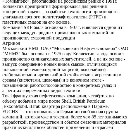
«Томимпэкс», работающей на российском рынке с 1991г.
Коллектив предприятия формировался для решения
конкретной задачи – разработки технологии производства
ультрадисперсного политетрафторэтилена (PTFE) и
пластичных смазок на его основе.
Компания SKF была основана в 1907 г. и является одной из
ведущих международных промышленных компаний по
производству смазочной продукции
Агринол
Московский НМЗ- ОАО "Московский Нефтемаслозавод" ОАО
"МНМЗ" был основан в 1925 году. Коллектив завода освоил
производство силикагелиевых загустителей, а на их основе -
выпуск совершенно новых видов смазок, отличающихся
повышенной температурной защитой, высочайшей
стабильностью и чрезвычайной стойкостью к агрессивным
средам (кислотами, щелочам) и в конечном итоге -
повышенной работоспособностью в конкретных узлах и
агрегатах современных видов техники.
Total французская нефтегазовая компания, четвёртая по
объёму добычи в мире после Shell, British Petroleum
,ExxonMobil. Штаб-квартира расположена в Париже.
FUCHS — это основанная в Германии глобальная группа
компаний, которая уже в течении более чем 85 лет занимается
разработкой, производством и сбытом смазочных материалов
практически для всех областей применения и отраслей