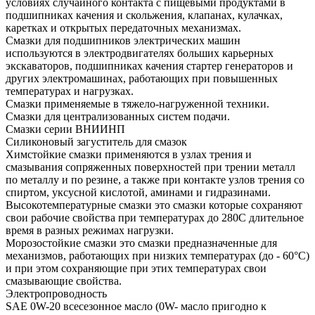
условиях случайного контакта с пищевыми продуктами в
подшипниках качения и скольжения, клапанах, кулачках,
каретках и открытых передаточных механизмах.
Смазки для подшипников электрических машин
используются в электродвигателях больших карьерных
экскаваторов, подшипниках качения стартер генераторов и
других электромашинах, работающих при повышенных
температурах и нагрузках.
Смазки применяемые в тяжело-нагруженной техники.
Смазки для централизованных систем подачи.
Смазки серии ВНИИНП
Силиконовый загуститель для смазок
Химстойкие смазки применяются в узлах трения и
смазывания сопряженных поверхностей при трении металл
по металлу и по резине, а также при контакте узлов трения со
спиртом, уксусной кислотой, аминами и гидразинами.
Высокотемпературные смазки это смазки которые сохраняют
свои рабочие свойства при температурах до 280С длительное
время в разных режимах нагрузки.
Морозостойкие смазки это смазки предназначенные для
механизмов, работающих при низких температурах (до - 60°С)
и при этом сохраняющие при этих температурах свои
смазывающие свойства.
Электропроводность
SAE 0W-20 всесезонное масло (0W- масло пригодно к