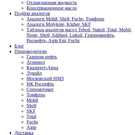
Охлаждающая жидкость
Консервационное масло
Подбор аналогов
Аналоги Mobil, Shell, Fuchs, Томфлон
Аналоги Molykote, Kluber, SKF
Таблица аналогов масел Teboil, Statoil, Total, Mobil,
Neste, Shell, Addinol, Lukoil, Газпромнефть,
Роснефть, Agip Eni, Fuchs
Блог
Производители
Газпром нефть
Агринол
Квалитет-Авиа
Лукойл
Московский НМЗ
НК Роснефть
Спецавтомат
Томфлон
Mobil
Shell
SKF
Total
Fuchs
Agip
Доставка