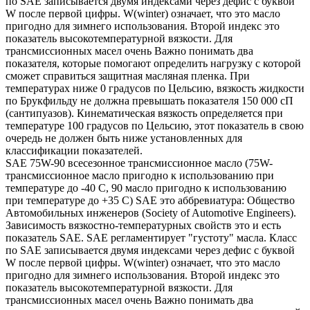
по SAE записывается двумя индексами через дефис с буквой
W после первой цифры. W(winter) означает, что это масло
пригодно для зимнего использования. Второй индекс это
показатель высокотемпературной вязкости. Для
трансмиссионных масел очень Важно понимать два
показателя, которые помогают определить нагрузку с которой
сможет справиться защитная масляная пленка. При
температурах ниже 0 градусов по Цельсию, вязкость жидкости
по Брукфильду не должна превышать показателя 150 000 сП
(сантипуазов). Кинематическая вязкость определяется при
температуре 100 градусов по Цельсию, этот показатель в свою
очередь не должен быть ниже установленных для
классификации показателей.
SAE 75W-90 всесезонное трансмиссионное масло (75W-
трансмиссионное масло пригодно к использованию при
температуре до -40 С, 90 масло пригодно к использованию
при температуре до +35 С) SAE это аббревиатура: Общество
Автомобильных инженеров (Society of Automotive Engineers).
Зависимость вязкостно-температурных свойств это и есть
показатель SAE. SAE регламентирует "густоту" масла. Класс
по SAE записывается двумя индексами через дефис с буквой
W после первой цифры. W(winter) означает, что это масло
пригодно для зимнего использования. Второй индекс это
показатель высокотемпературной вязкости. Для
трансмиссионных масел очень Важно понимать два