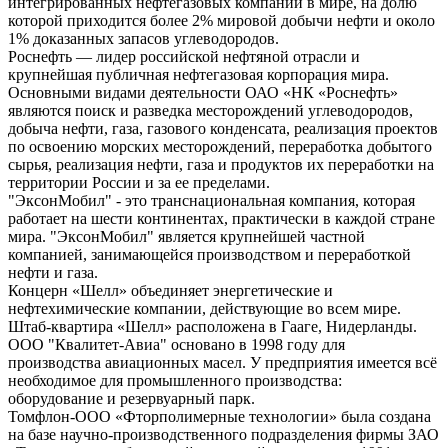
интегрированных нефтегазовых компаний в мире, на долю
которой приходится более 2% мировой добычи нефти и около
1% доказанных запасов углеводородов.
Роснефть — лидер российской нефтяной отрасли и
крупнейшая публичная нефтегазовая корпорация мира.
Основными видами деятельности ОАО «НК «Роснефть»
являются поиск и разведка месторождений углеводородов,
добыча нефти, газа, газового конденсата, реализация проектов
по освоению морских месторождений, переработка добытого
сырья, реализация нефти, газа и продуктов их переработки на
территории России и за ее пределами.
"ЭксонМобил" - это транснациональная компания, которая
работает на шести континентах, практически в каждой стране
мира. "ЭксонМобил" является крупнейшей частной
компанией, занимающейся производством и переработкой
нефти и газа.
Концерн «Шелл» объединяет энергетические и
нефтехимические компании, действующие во всем мире.
Штаб-квартира «Шелл» расположена в Гааге, Нидерланды.
ООО "Квалитет-Авиа" основано в 1998 году для
производства авиационных масел. У предприятия имеется всё
необходимое для промышленного производства:
оборудование и резервуарный парк.
Томфлон-ООО «Фторполимерные технологии» была создана
на базе научно-производственного подразделения фирмы ЗАО