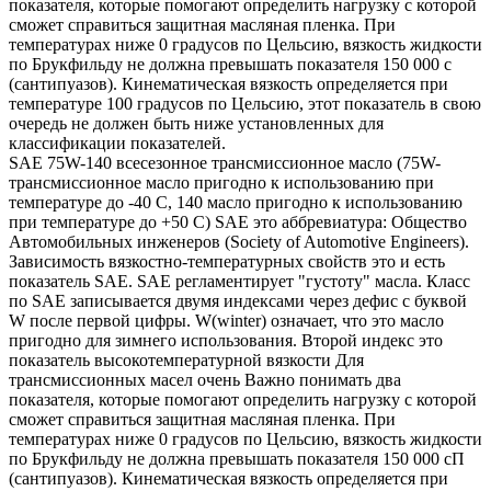
показателя, которые помогают определить нагрузку с которой
сможет справиться защитная масляная пленка. При
температурах ниже 0 градусов по Цельсию, вязкость жидкости
по Брукфильду не должна превышать показателя 150 000 с
(сантипуазов). Кинематическая вязкость определяется при
температуре 100 градусов по Цельсию, этот показатель в свою
очередь не должен быть ниже установленных для
классификации показателей.
SAE 75W-140 всесезонное трансмиссионное масло (75W-
трансмиссионное масло пригодно к использованию при
температуре до -40 С, 140 масло пригодно к использованию
при температуре до +50 С) SAE это аббревиатура: Общество
Автомобильных инженеров (Society of Automotive Engineers).
Зависимость вязкостно-температурных свойств это и есть
показатель SAE. SAE регламентирует "густоту" масла. Класс
по SAE записывается двумя индексами через дефис с буквой
W после первой цифры. W(winter) означает, что это масло
пригодно для зимнего использования. Второй индекс это
показатель высокотемпературной вязкости Для
трансмиссионных масел очень Важно понимать два
показателя, которые помогают определить нагрузку с которой
сможет справиться защитная масляная пленка. При
температурах ниже 0 градусов по Цельсию, вязкость жидкости
по Брукфильду не должна превышать показателя 150 000 сП
(сантипуазов). Кинематическая вязкость определяется при