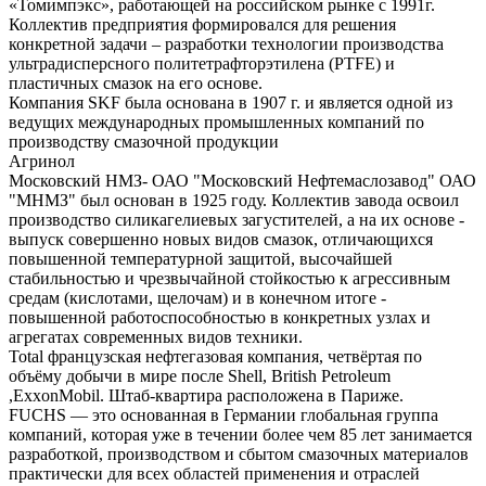
«Томимпэкс», работающей на российском рынке с 1991г.
Коллектив предприятия формировался для решения
конкретной задачи – разработки технологии производства
ультрадисперсного политетрафторэтилена (PTFE) и
пластичных смазок на его основе.
Компания SKF была основана в 1907 г. и является одной из
ведущих международных промышленных компаний по
производству смазочной продукции
Агринол
Московский НМЗ- ОАО "Московский Нефтемаслозавод" ОАО
"МНМЗ" был основан в 1925 году. Коллектив завода освоил
производство силикагелиевых загустителей, а на их основе -
выпуск совершенно новых видов смазок, отличающихся
повышенной температурной защитой, высочайшей
стабильностью и чрезвычайной стойкостью к агрессивным
средам (кислотами, щелочам) и в конечном итоге -
повышенной работоспособностью в конкретных узлах и
агрегатах современных видов техники.
Total французская нефтегазовая компания, четвёртая по
объёму добычи в мире после Shell, British Petroleum
,ExxonMobil. Штаб-квартира расположена в Париже.
FUCHS — это основанная в Германии глобальная группа
компаний, которая уже в течении более чем 85 лет занимается
разработкой, производством и сбытом смазочных материалов
практически для всех областей применения и отраслей