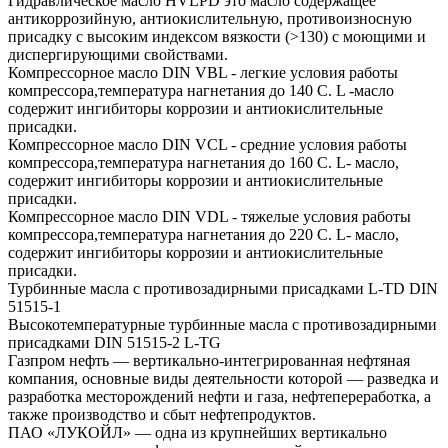
Гидравлическое масло HVLPD это масло содержащее
антикоррозийную, антиокислительную, противоизносную
присадку с высоким индексом вязкости (>130) с моющими и
диспергирующими свойствами.
Компрессорное масло DIN VBL - легкие условия работы
компрессора,температура нагнетания до 140 С. L -масло
содержит ингибиторы коррозии и антиокислительные
присадки.
Компрессорное масло DIN VCL - средние условия работы
компрессора,температура нагнетания до 160 С. L- масло,
содержит ингибиторы коррозии и антиокислительные
присадки.
Компрессорное масло DIN VDL - тяжелые условия работы
компрессора,температура нагнетания до 220 С. L- масло,
содержит ингибиторы коррозии и антиокислительные
присадки.
Турбинные масла с противозадирными присадками L-TD DIN
51515-1
Высокотемпературные турбинные масла с противозадирными
присадками DIN 51515-2 L-TG
Газпром нефть — вертикально-интегрированная нефтяная
компания, основные виды деятельности которой — разведка и
разработка месторождений нефти и газа, нефтепереработка, а
также производство и сбыт нефтепродуктов.
ПАО «ЛУКОЙЛ» — одна из крупнейших вертикально