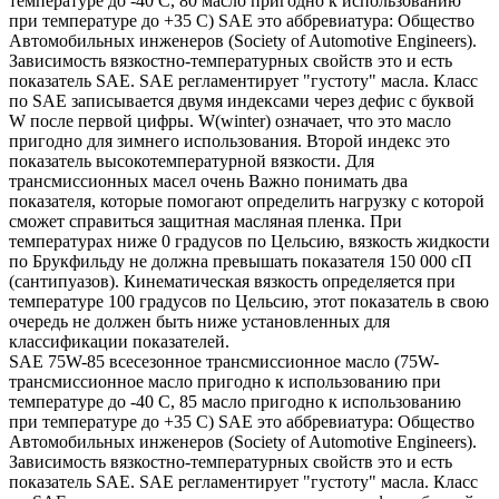
температуре до -40 С, 80 масло пригодно к использованию
при температуре до +35 С) SAE это аббревиатура: Общество
Автомобильных инженеров (Society of Automotive Engineers).
Зависимость вязкостно-температурных свойств это и есть
показатель SAE. SAE регламентирует "густоту" масла. Класс
по SAE записывается двумя индексами через дефис с буквой
W после первой цифры. W(winter) означает, что это масло
пригодно для зимнего использования. Второй индекс это
показатель высокотемпературной вязкости. Для
трансмиссионных масел очень Важно понимать два
показателя, которые помогают определить нагрузку с которой
сможет справиться защитная масляная пленка. При
температурах ниже 0 градусов по Цельсию, вязкость жидкости
по Брукфильду не должна превышать показателя 150 000 сП
(сантипуазов). Кинематическая вязкость определяется при
температуре 100 градусов по Цельсию, этот показатель в свою
очередь не должен быть ниже установленных для
классификации показателей.
SAE 75W-85 всесезонное трансмиссионное масло (75W-
трансмиссионное масло пригодно к использованию при
температуре до -40 С, 85 масло пригодно к использованию
при температуре до +35 С) SAE это аббревиатура: Общество
Автомобильных инженеров (Society of Automotive Engineers).
Зависимость вязкостно-температурных свойств это и есть
показатель SAE. SAE регламентирует "густоту" масла. Класс