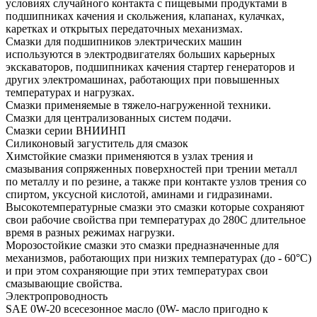
условиях случайного контакта с пищевыми продуктами в
подшипниках качения и скольжения, клапанах, кулачках,
каретках и открытых передаточных механизмах.
Смазки для подшипников электрических машин
используются в электродвигателях больших карьерных
экскаваторов, подшипниках качения стартер генераторов и
других электромашинах, работающих при повышенных
температурах и нагрузках.
Смазки применяемые в тяжело-нагруженной техники.
Смазки для централизованных систем подачи.
Смазки серии ВНИИНП
Силиконовый загуститель для смазок
Химстойкие смазки применяются в узлах трения и
смазывания сопряженных поверхностей при трении металл
по металлу и по резине, а также при контакте узлов трения со
спиртом, уксусной кислотой, аминами и гидразинами.
Высокотемпературные смазки это смазки которые сохраняют
свои рабочие свойства при температурах до 280С длительное
время в разных режимах нагрузки.
Морозостойкие смазки это смазки предназначенные для
механизмов, работающих при низких температурах (до - 60°С)
и при этом сохраняющие при этих температурах свои
смазывающие свойства.
Электропроводность
SAE 0W-20 всесезонное масло (0W- масло пригодно к