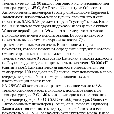
температуре до -12, 90 масло пригодно к использованию при
температуре до +45 С) SAE это аббревиатура: Общество
Автомобильных инженеров (Society of Automotive Engineers).
Зависимость вязкостно-температурных свойств это и есть
показатель SAE. SAE регламентирует "густоту" масла. Класс
по SAE записывается двумя индексами через дефис с буквой
W после первой цифры. W(winter) означает, что это масло
пригодно для зимнего использования. Второй индекс это
показатель высокотемпературной вязкости. Для
трансмиссионных масел очень Важно понимать два
показателя, которые помогают определить нагрузку с которой
сможет справиться защитная масляная пленка. При
температурах ниже 0 градусов по Цельсию, вязкость жидкости
по Брукфильду не должна превышать показателя 150 000 сП
(сантипуазов). Кинематическая вязкость определяется при
температуре 100 градусов по Цельсию, этот показатель в свою
очередь не должен быть ниже установленных для
классификации показателей.
SAE 85W-140 всесезонное трансмиссионное масло (85W-
трансмиссионное масло пригодно к использованию при
температуре до -12 С, 140 масло пригодно к использованию
при температуре до +50 С) SAE это аббревиатура: Общество
Автомобильных инженеров (Society of Automotive Engineers).
Зависимость вязкостно-температурных свойств это и есть
показатель SAE. SAE регламентирует "густоту" масла. Класс