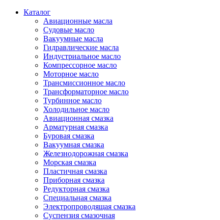
Каталог
Авиационные масла
Судовые масло
Вакуумные масла
Гидравлические масла
Индустриальное масло
Компрессорное масло
Моторное масло
Трансмиссионное масло
Трансформаторное масло
Турбинное масло
Холодильное масло
Авиационная смазка
Арматурная смазка
Буровая смазка
Вакуумная смазка
Железнодорожная смазка
Морская смазка
Пластичная смазка
Приборная смазка
Редукторная смазка
Специальная смазка
Электропроводящая смазка
Суспензия смазочная