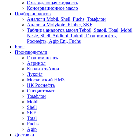
Охлаждающая жидкость
Консервационное масло
Подбор аналогов
Аналоги Mobil, Shell, Fuchs, Томфлон
Аналоги Molykote, Kluber, SKF
Таблица аналогов масел Teboil, Statoil, Total, Mobil,
Neste, Shell, Addinol, Lukoil, Газпромнефть,
Роснефть, Agip Eni, Fuchs
Блог
Производители
Газпром нефть
Агринол
Квалитет-Авиа
Лукойл
Московский НМЗ
НК Роснефть
Спецавтомат
Томфлон
Mobil
Shell
SKF
Total
Fuchs
Agip
Доставка