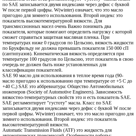
по SAE записывается двумя индексами через дефис с буквой
W после первой цифры. W(winter) означает, что это масло
пригодно для зимнего использования. Второй индекс это
показатель высокотемпературной вязкости. Для
трансмиссионных масел очень Важно понимать два
показателя, которые помогают определить нагрузку с которой
сможет справиться защитная масляная пленка. При
температурах ниже 0 градусов по Цельсию, вязкость жидкости
по Брукфильду не должна превышать показателя 150 000 сП
(сантипуазов). Кинематическая вязкость определяется при
температуре 100 градусов по Цельсию, этот показатель в свою
очередь не должен быть ниже установленных для
классификации показателей.
SAE 90 масло для использования в теплое время года (90-
масло пригодно к использованию при температуре от +5 С до
+40 С,) SAE это аббревиатура: Общество Автомобильных
инженеров (Society of Automotive Engineers). Зависимость
вязкостно-температурных свойств это и есть показатель SAE.
SAE регламентирует "густоту" масла. Класс по SAE
записывается двумя индексами через дефис с буквой W после
первой цифры. W(winter) означает, что это масло пригодно для
зимнего использования. Второй индекс это показатель
высокотемпературной вязкости.
Automatic Transmission Fluids (ATF) это жидкость для
автоматических трансмиссий. Особенности работы: