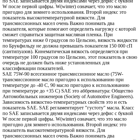
по SAE записывается двумя индексами через дефис с буквой
W после первой цифры. W(winter) означает, что это масло
пригодно для зимнего использования. Второй индекс это
показатель высокотемпературной вязкости. Для
трансмиссионных масел очень Важно понимать два
показателя, которые помогают определить нагрузку с которой
сможет справиться защитная масляная пленка. При
температурах ниже 0 градусов по Цельсию, вязкость жидкости
по Брукфильду не должна превышать показателя 150 000 сП
(сантипуазов). Кинематическая вязкость определяется при
температуре 100 градусов по Цельсию, этот показатель в свою
очередь не должен быть ниже установленных для
классификации показателей.
SAE 75W-90 всесезонное трансмиссионное масло (75W-
трансмиссионное масло пригодно к использованию при
температуре до -40 С, 90 масло пригодно к использованию
при температуре до +35 С) SAE это аббревиатура: Общество
Автомобильных инженеров (Society of Automotive Engineers).
Зависимость вязкостно-температурных свойств это и есть
показатель SAE. SAE регламентирует "густоту" масла. Класс
по SAE записывается двумя индексами через дефис с буквой
W после первой цифры. W(winter) означает, что это масло
пригодно для зимнего использования. Второй индекс это
показатель высокотемпературной вязкости. Для
трансмиссионных масел очень Важно понимать два