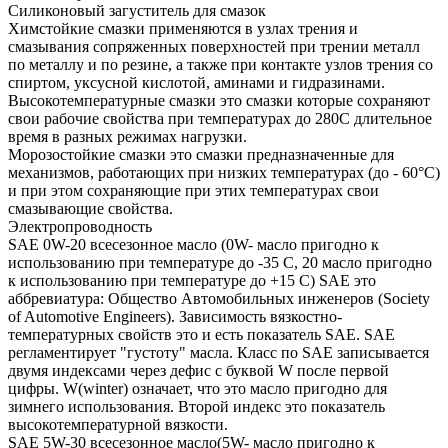
Силиконовый загуститель для смазок
Химстойкие смазки применяются в узлах трения и
смазывания сопряженных поверхностей при трении металл
по металлу и по резине, а также при контакте узлов трения со
спиртом, уксусной кислотой, аминами и гидразинами.
Высокотемпературные смазки это смазки которые сохраняют
свои рабочие свойства при температурах до 280С длительное
время в разных режимах нагрузки.
Морозостойкие смазки это смазки предназначенные для
механизмов, работающих при низких температурах (до - 60°С)
и при этом сохраняющие при этих температурах свои
смазывающие свойства.
Электропроводность
SAE 0W-20 всесезонное масло (0W- масло пригодно к
использованию при температуре до -35 С, 20 масло пригодно
к использованию при температуре до +15 С) SAE это
аббревиатура: Общество Автомобильных инженеров (Society
of Automotive Engineers). Зависимость вязкостно-
температурных свойств это и есть показатель SAE. SAE
регламентирует "густоту" масла. Класс по SAE записывается
двумя индексами через дефис с буквой W после первой
цифры. W(winter) означает, что это масло пригодно для
зимнего использования. Второй индекс это показатель
высокотемпературной вязкости.
SAE 5W-30 всесезонное масло(5W- масло пригодно к