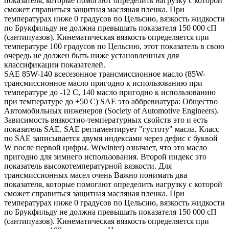
показателя, которые помогают определить нагрузку с которой
сможет справиться защитная масляная пленка. При
температурах ниже 0 градусов по Цельсию, вязкость жидкости
по Брукфильду не должна превышать показателя 150 000 сП
(сантипуазов). Кинематическая вязкость определяется при
температуре 100 градусов по Цельсию, этот показатель в свою
очередь не должен быть ниже установленных для
классификации показателей.
SAE 85W-140 всесезонное трансмиссионное масло (85W-
трансмиссионное масло пригодно к использованию при
температуре до -12 С, 140 масло пригодно к использованию
при температуре до +50 С) SAE это аббревиатура: Общество
Автомобильных инженеров (Society of Automotive Engineers).
Зависимость вязкостно-температурных свойств это и есть
показатель SAE. SAE регламентирует "густоту" масла. Класс
по SAE записывается двумя индексами через дефис с буквой
W после первой цифры. W(winter) означает, что это масло
пригодно для зимнего использования. Второй индекс это
показатель высокотемпературной вязкости. Для
трансмиссионных масел очень Важно понимать два
показателя, которые помогают определить нагрузку с которой
сможет справиться защитная масляная пленка. При
температурах ниже 0 градусов по Цельсию, вязкость жидкости
по Брукфильду не должна превышать показателя 150 000 сП
(сантипуазов). Кинематическая вязкость определяется при