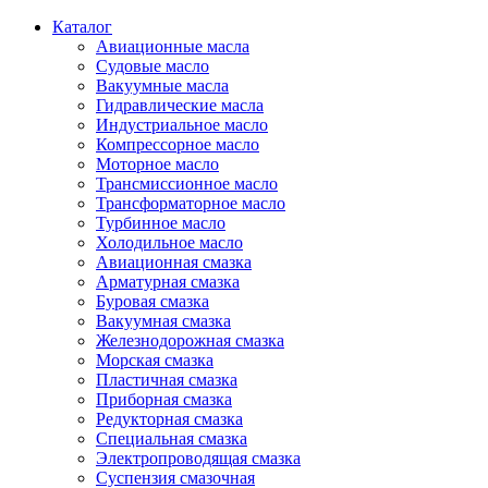
Каталог
Авиационные масла
Судовые масло
Вакуумные масла
Гидравлические масла
Индустриальное масло
Компрессорное масло
Моторное масло
Трансмиссионное масло
Трансформаторное масло
Турбинное масло
Холодильное масло
Авиационная смазка
Арматурная смазка
Буровая смазка
Вакуумная смазка
Железнодорожная смазка
Морская смазка
Пластичная смазка
Приборная смазка
Редукторная смазка
Специальная смазка
Электропроводящая смазка
Суспензия смазочная