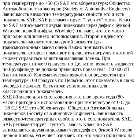
при температуре до +50 С) SAE это аббревиатура: Общество
Автомобильных инженеров (Society of Automotive Engineers).
Зависимость вязкостно-температурных свойств это и есть
показатель SAE. SAE регламентирует "густоту" масла. Класс
по SAE записывается двумя индексами через дефис с буквой
W после первой цифры. W(winter) означает, что это масло
пригодно для зимнего использования. Второй индекс это
показатель высокотемпературной вязкости Для
трансмиссионных масел очень Важно понимать два
показателя, которые помогают определить нагрузку с которой
сможет справиться защитная масляная пленка. При
температурах ниже 0 градусов по Цельсию, вязкость жидкости
по Брукфильду не должна превышать показателя 150 000 сП
(сантипуазов). Кинематическая вязкость определяется при
температуре 100 градусов по Цельсию, этот показатель в свою
очередь не должен быть ниже установленных для
классификации показателей.
SAE 80 масло для использования в теплое время года (80-
масло пригодно к использованию при температуре от 0 С до
+35 С,) SAE это аббревиатура: Общество Автомобильных
инженеров (Society of Automotive Engineers). Зависимость
вязкостно-температурных свойств это и есть показатель SAE.
SAE регламентирует "густоту" масла. Класс по SAE
записывается двумя индексами через дефис с буквой W после
первой цифры. W(winter) означает, что это масло пригодно для