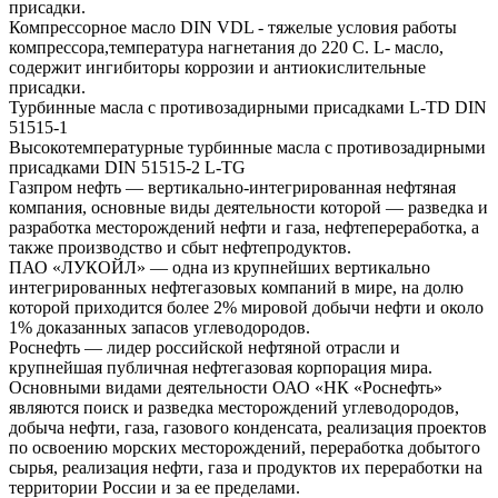
присадки.
Компрессорное масло DIN VDL - тяжелые условия работы
компрессора,температура нагнетания до 220 С. L- масло,
содержит ингибиторы коррозии и антиокислительные
присадки.
Турбинные масла с противозадирными присадками L-TD DIN
51515-1
Высокотемпературные турбинные масла с противозадирными
присадками DIN 51515-2 L-TG
Газпром нефть — вертикально-интегрированная нефтяная
компания, основные виды деятельности которой — разведка и
разработка месторождений нефти и газа, нефтепереработка, а
также производство и сбыт нефтепродуктов.
ПАО «ЛУКОЙЛ» — одна из крупнейших вертикально
интегрированных нефтегазовых компаний в мире, на долю
которой приходится более 2% мировой добычи нефти и около
1% доказанных запасов углеводородов.
Роснефть — лидер российской нефтяной отрасли и
крупнейшая публичная нефтегазовая корпорация мира.
Основными видами деятельности ОАО «НК «Роснефть»
являются поиск и разведка месторождений углеводородов,
добыча нефти, газа, газового конденсата, реализация проектов
по освоению морских месторождений, переработка добытого
сырья, реализация нефти, газа и продуктов их переработки на
территории России и за ее пределами.