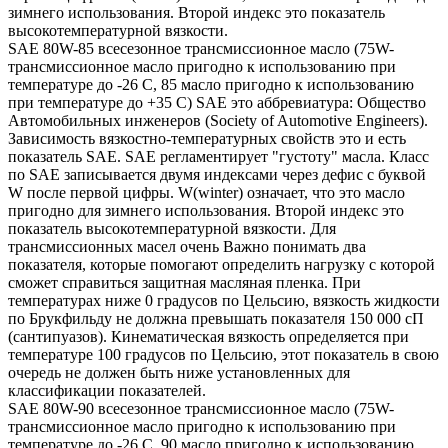
зимнего использования. Второй индекс это показатель
высокотемпературной вязкости.
SAE 80W-85 всесезонное трансмиссионное масло (75W-
трансмиссионное масло пригодно к использованию при
температуре до -26 С, 85 масло пригодно к использованию
при температуре до +35 С) SAE это аббревиатура: Общество
Автомобильных инженеров (Society of Automotive Engineers).
Зависимость вязкостно-температурных свойств это и есть
показатель SAE. SAE регламентирует "густоту" масла. Класс
по SAE записывается двумя индексами через дефис с буквой
W после первой цифры. W(winter) означает, что это масло
пригодно для зимнего использования. Второй индекс это
показатель высокотемпературной вязкости. Для
трансмиссионных масел очень Важно понимать два
показателя, которые помогают определить нагрузку с которой
сможет справиться защитная масляная пленка. При
температурах ниже 0 градусов по Цельсию, вязкость жидкости
по Брукфильду не должна превышать показателя 150 000 сП
(сантипуазов). Кинематическая вязкость определяется при
температуре 100 градусов по Цельсию, этот показатель в свою
очередь не должен быть ниже установленных для
классификации показателей.
SAE 80W-90 всесезонное трансмиссионное масло (75W-
трансмиссионное масло пригодно к использованию при
температуре до -26 С, 90 масло пригодно к использованию