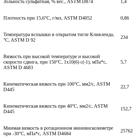
Зольность сульфатная, % вес., ASTM D874
1,4
Плотность при 15,6°C, г/мл, ASTM D4052
0,86
Температура вспышки в открытом тигле Кливленда,
234
°C, ASTM D 92
Вязкость при высокой температуре и высокой
скорости сдвига, при 150°C, 1x10(6) c(-1), мПа*с,
5,7
ASTM D 4683
Кинематическая вязкость при 100°C, мм2/с, ASTM
22,7
D445
Кинематическая вязкость при 40°C, мм2/с, ASTM
152,7
D445
Мнимая вязкость в ротационном минивискозиметре
25762
при -30°С, мПа*с, ASTM D4684