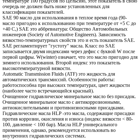
температуре 100 градусов по Цельсию, этот показатель в свою
очередь не должен быть ниже установленных для
классификации показателей.
SAE 90 масло для использования в теплое время года (90-
масло пригодно к использованию при температуре от +5 С до
+40 С,) SAE это аббревиатура: Общество Автомобильных
инженеров (Society of Automotive Engineers). Зависимость
вязкостно-температурных свойств это и есть показатель SAE.
SAE регламентирует "густоту" масла. Класс по SAE
записывается двумя индексами через дефис с буквой W после
первой цифры. W(winter) означает, что это масло пригодно для
зимнего использования. Второй индекс это показатель
высокотемпературной вязкости.
Automatic Transmission Fluids (ATF) это жидкость для
автоматических трансмиссий. Особенности работы:
работоспособна при высоких температурах, цвет жидкости
(наиболее часто встречающийся красный).
Очищенное гидравлическое минеральное масло без присадок.
Очищенное минеральное масло с антикоррозионными,
антиокислительными и противоизносными присадками.
Гидравлические масла HLP -это масла, содержащие присадки
против коррозии, окисления и износа (индекс вязкости < 80-
100, давление < 100 бар). Масла HLP универсального
применения, однако, рекомендуется использовать во
внутренних гидравлических системах.