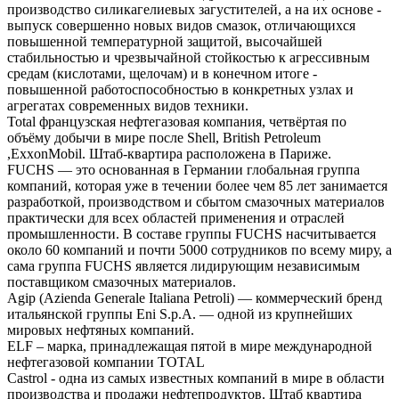
производство силикагелиевых загустителей, а на их основе -
выпуск совершенно новых видов смазок, отличающихся
повышенной температурной защитой, высочайшей
стабильностью и чрезвычайной стойкостью к агрессивным
средам (кислотами, щелочам) и в конечном итоге -
повышенной работоспособностью в конкретных узлах и
агрегатах современных видов техники.
Total французская нефтегазовая компания, четвёртая по
объёму добычи в мире после Shell, British Petroleum
,ExxonMobil. Штаб-квартира расположена в Париже.
FUCHS — это основанная в Германии глобальная группа
компаний, которая уже в течении более чем 85 лет занимается
разработкой, производством и сбытом смазочных материалов
практически для всех областей применения и отраслей
промышленности. В составе группы FUCHS насчитывается
около 60 компаний и почти 5000 сотрудников по всему миру, а
сама группа FUCHS является лидирующим независимым
поставщиком смазочных материалов.
Agip (Azienda Generale Italiana Petroli) — коммерческий бренд
итальянской группы Eni S.p.A. — одной из крупнейших
мировых нефтяных компаний.
ELF – марка, принадлежащая пятой в мире международной
нефтегазовой компании TOTAL
Castrol - одна из самых известных компаний в мире в области
производства и продажи нефтепродуктов. Штаб квартира