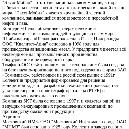
"ЭксонМобил" - это транснациональная компания, которая
работает на шести континентах, практически в каждой стране
мира. "ЭксонМобил" является крупнейшей частной
компанией, занимающейся производством и переработкой
нефти и газа.
Концерн «Шелл» объединяет энергетические и
нефтехимические компании, действующие во всем мире.
Штаб-квартира «Шелл» расположена в Гааге, Нидерланды.
ООО "Квалитет-Авиа" основано в 1998 году для
производства авиационных масел. У предприятия имеется всё
необходимое для промышленного производства:
оборудование и резервуарный парк.
Томфлон-ООО «Фторполимерные технологии» была создана
на базе научно-производственного подразделения фирмы ЗАО
«Томимпэкс», работающей на российском рынке с 1991г.
Коллектив предприятия формировался для решения
конкретной задачи – разработки технологии производства
ультрадисперсного политетрафторэтилена (PTFE) и
пластичных смазок на его основе.
Компания SKF была основана в 1907 г. и является одной из
ведущих международных промышленных компаний по
производству смазочной продукции
Агринол
Московский НМЗ- ОАО "Московский Нефтемаслозавод" ОАО
"МНМЗ" был основан в 1925 году. Коллектив завода освоил