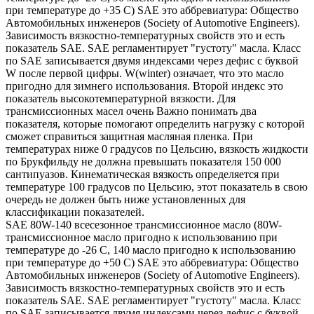
при температуре до +35 С) SAE это аббревиатура: Общество
Автомобильных инженеров (Society of Automotive Engineers).
Зависимость вязкостно-температурных свойств это и есть
показатель SAE. SAE регламентирует "густоту" масла. Класс
по SAE записывается двумя индексами через дефис с буквой
W после первой цифры. W(winter) означает, что это масло
пригодно для зимнего использования. Второй индекс это
показатель высокотемпературной вязкости. Для
трансмиссионных масел очень Важно понимать два
показателя, которые помогают определить нагрузку с которой
сможет справиться защитная масляная пленка. При
температурах ниже 0 градусов по Цельсию, вязкость жидкости
по Брукфильду не должна превышать показателя 150 000
сантипуазов. Кинематическая вязкость определяется при
температуре 100 градусов по Цельсию, этот показатель в свою
очередь не должен быть ниже установленных для
классификации показателей.
SAE 80W-140 всесезонное трансмиссионное масло (80W-
трансмиссионное масло пригодно к использованию при
температуре до -26 С, 140 масло пригодно к использованию
при температуре до +50 С) SAE это аббревиатура: Общество
Автомобильных инженеров (Society of Automotive Engineers).
Зависимость вязкостно-температурных свойств это и есть
показатель SAE. SAE регламентирует "густоту" масла. Класс
по SAE записывается двумя индексами через дефис с буквой