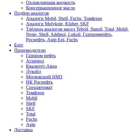
Охлаждающая жидкость
Консервационное масло
Подбор аналогов
Аналоги Mobil, Shell, Fuchs, Томфлон
Аналоги Molykote, Kluber, SKF
Таблица аналогов масел Teboil, Statoil, Total, Mobil,
Neste, Shell, Addinol, Lukoil, Газпромнефть,
Роснефть, Agip Eni, Fuchs
Блог
Производители
Газпром нефть
Агринол
Квалитет-Авиа
Лукойл
Московский НМЗ
НК Роснефть
Спецавтомат
Томфлон
Mobil
Shell
SKF
Total
Fuchs
Agip
Доставка