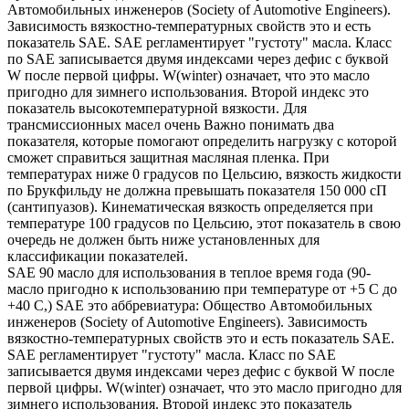
Автомобильных инженеров (Society of Automotive Engineers).
Зависимость вязкостно-температурных свойств это и есть
показатель SAE. SAE регламентирует "густоту" масла. Класс
по SAE записывается двумя индексами через дефис с буквой
W после первой цифры. W(winter) означает, что это масло
пригодно для зимнего использования. Второй индекс это
показатель высокотемпературной вязкости. Для
трансмиссионных масел очень Важно понимать два
показателя, которые помогают определить нагрузку с которой
сможет справиться защитная масляная пленка. При
температурах ниже 0 градусов по Цельсию, вязкость жидкости
по Брукфильду не должна превышать показателя 150 000 сП
(сантипуазов). Кинематическая вязкость определяется при
температуре 100 градусов по Цельсию, этот показатель в свою
очередь не должен быть ниже установленных для
классификации показателей.
SAE 90 масло для использования в теплое время года (90-
масло пригодно к использованию при температуре от +5 С до
+40 С,) SAE это аббревиатура: Общество Автомобильных
инженеров (Society of Automotive Engineers). Зависимость
вязкостно-температурных свойств это и есть показатель SAE.
SAE регламентирует "густоту" масла. Класс по SAE
записывается двумя индексами через дефис с буквой W после
первой цифры. W(winter) означает, что это масло пригодно для
зимнего использования. Второй индекс это показатель