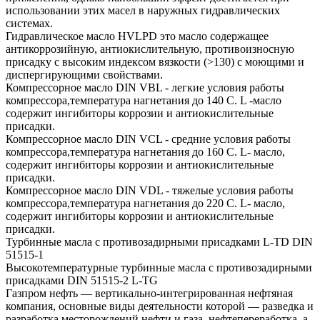
использовании этих масел в наружных гидравлических
системах.
Гидравлическое масло HVLPD это масло содержащее
антикоррозийную, антиокислительную, противоизносную
присадку с высоким индексом вязкости (>130) с моющими и
диспергирующими свойствами.
Компрессорное масло DIN VBL - легкие условия работы
компрессора,температура нагнетания до 140 С. L -масло
содержит ингибиторы коррозии и антиокислительные
присадки.
Компрессорное масло DIN VCL - средние условия работы
компрессора,температура нагнетания до 160 С. L- масло,
содержит ингибиторы коррозии и антиокислительные
присадки.
Компрессорное масло DIN VDL - тяжелые условия работы
компрессора,температура нагнетания до 220 С. L- масло,
содержит ингибиторы коррозии и антиокислительные
присадки.
Турбинные масла с противозадирными присадками L-TD DIN
51515-1
Высокотемпературные турбинные масла с противозадирными
присадками DIN 51515-2 L-TG
Газпром нефть — вертикально-интегрированная нефтяная
компания, основные виды деятельности которой — разведка и
разработка месторождений нефти и газа, нефтепереработка, а