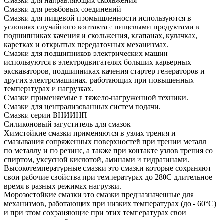
Смазки для направляющих скольжения
Смазки для резьбовых соединений
Смазки для пищевой промышленности используются в
условиях случайного контакта с пищевыми продуктами в
подшипниках качения и скольжения, клапанах, кулачках,
каретках и открытых передаточных механизмах.
Смазки для подшипников электрических машин
используются в электродвигателях больших карьерных
экскаваторов, подшипниках качения стартер генераторов и
других электромашинах, работающих при повышенных
температурах и нагрузках.
Смазки применяемые в тяжело-нагруженной техники.
Смазки для централизованных систем подачи.
Смазки серии ВНИИНП
Силиконовый загуститель для смазок
Химстойкие смазки применяются в узлах трения и
смазывания сопряженных поверхностей при трении металл
по металлу и по резине, а также при контакте узлов трения со
спиртом, уксусной кислотой, аминами и гидразинами.
Высокотемпературные смазки это смазки которые сохраняют
свои рабочие свойства при температурах до 280С длительное
время в разных режимах нагрузки.
Морозостойкие смазки это смазки предназначенные для
механизмов, работающих при низких температурах (до - 60°С)
и при этом сохраняющие при этих температурах свои