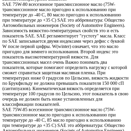
SAE 75W-80 всесезонное трансмиссионное масло (75W-
трансмиссионное масло пригодно к использованию при
температуре до -40 С, 80 масло пригодно к использованию
при температуре до +35 С) SAE это аббревиатура: Общество
Автомобильных инженеров (Society of Automotive Engineers).
Зависимость вязкостно-температурных свойств это и есть
показатель SAE. SAE регламентирует "густоту" масла. Класс
по SAE записывается двумя индексами через дефис с буквой
W после первой цифры. W(winter) означает, что это масло
пригодно для зимнего использования. Второй индекс это
показатель высокотемпературной вязкости. Для
трансмиссионных масел очень Важно понимать два
показателя, которые помогают определить нагрузку с которой
сможет справиться защитная масляная пленка. При
температурах ниже 0 градусов по Цельсию, вязкость жидкости
по Брукфильду не должна превышать показателя 150 000 сП
(сантипуазов). Кинематическая вязкость определяется при
температуре 100 градусов по Цельсию, этот показатель в свою
очередь не должен быть ниже установленных для
классификации показателей.
SAE 75W-85 всесезонное трансмиссионное масло (75W-
трансмиссионное масло пригодно к использованию при
температуре до -40 С, 85 масло пригодно к использованию
при температуре до +35 С) SAE это аббревиатура: Общество
Автомобильных инженеров (Society of Automotive Engineers).