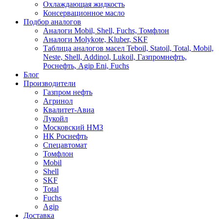
Охлаждающая жидкость
Консервационное масло
Подбор аналогов
Аналоги Mobil, Shell, Fuchs, Томфлон
Аналоги Molykote, Kluber, SKF
Таблица аналогов масел Teboil, Statoil, Total, Mobil,
Neste, Shell, Addinol, Lukoil, Газпромнефть,
Роснефть, Agip Eni, Fuchs
Блог
Производители
Газпром нефть
Агринол
Квалитет-Авиа
Лукойл
Московский НМЗ
НК Роснефть
Спецавтомат
Томфлон
Mobil
Shell
SKF
Total
Fuchs
Agip
Доставка