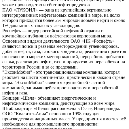
также производство и сбыт нефтепродуктов.
ПАО «ЛУКОЙЛ» — одна из крупнейших вертикально
интегрированных нефтегазовых компаний в мире, на долю
которой приходится более 2% мировой добычи нефти и около
1% доказанных запасов углеводородов.
Роснефть — лидер российской нефтяной отрасли и
крупнейшая публичная нефтегазовая корпорация мира.
Основными видами деятельности ОАО «НК «Роснефть»
являются поиск и разведка месторождений углеводородов,
добыча нефти, газа, газового конденсата, реализация проектов
по освоению морских месторождений, переработка добытого
сырья, реализация нефти, газа и продуктов их переработки на
территории России и за ее пределами.
"ЭксонМобил" - это транснациональная компания, которая
работает на шести континентах, практически в каждой стране
мира. "ЭксонМобил" является крупнейшей частной
компанией, занимающейся производством и переработкой
нефти и газа.
Концерн «Шелл» объединяет энергетические и
нефтехимические компании, действующие во всем мире.
Штаб-квартира «Шелл» расположена в Гааге, Нидерланды.
ООО "Квалитет-Авиа" основано в 1998 году для
производства авиационных масел. У предприятия имеется всё
необходимое для промышленного производства: