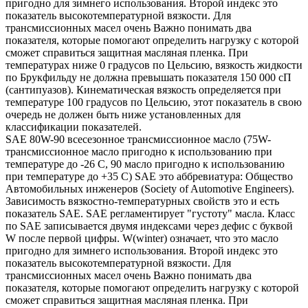
пригодно для зимнего использования. Второй индекс это
показатель высокотемпературной вязкости. Для
трансмиссионных масел очень Важно понимать два
показателя, которые помогают определить нагрузку с которой
сможет справиться защитная масляная пленка. При
температурах ниже 0 градусов по Цельсию, вязкость жидкости
по Брукфильду не должна превышать показателя 150 000 сП
(сантипуазов). Кинематическая вязкость определяется при
температуре 100 градусов по Цельсию, этот показатель в свою
очередь не должен быть ниже установленных для
классификации показателей.
SAE 80W-90 всесезонное трансмиссионное масло (75W-
трансмиссионное масло пригодно к использованию при
температуре до -26 С, 90 масло пригодно к использованию
при температуре до +35 С) SAE это аббревиатура: Общество
Автомобильных инженеров (Society of Automotive Engineers).
Зависимость вязкостно-температурных свойств это и есть
показатель SAE. SAE регламентирует "густоту" масла. Класс
по SAE записывается двумя индексами через дефис с буквой
W после первой цифры. W(winter) означает, что это масло
пригодно для зимнего использования. Второй индекс это
показатель высокотемпературной вязкости. Для
трансмиссионных масел очень Важно понимать два
показателя, которые помогают определить нагрузку с которой
сможет справиться защитная масляная пленка. При