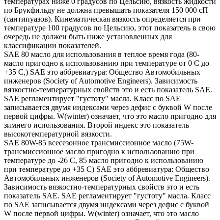
температурах ниже 0 градусов по Цельсию, вязкость жидкости
по Брукфильду не должна превышать показателя 150 000 сП
(сантипуазов). Кинематическая вязкость определяется при
температуре 100 градусов по Цельсию, этот показатель в свою
очередь не должен быть ниже установленных для
классификации показателей.
SAE 80 масло для использования в теплое время года (80-
масло пригодно к использованию при температуре от 0 С до
+35 С,) SAE это аббревиатура: Общество Автомобильных
инженеров (Society of Automotive Engineers). Зависимость
вязкостно-температурных свойств это и есть показатель SAE.
SAE регламентирует "густоту" масла. Класс по SAE
записывается двумя индексами через дефис с буквой W после
первой цифры. W(winter) означает, что это масло пригодно для
зимнего использования. Второй индекс это показатель
высокотемпературной вязкости.
SAE 80W-85 всесезонное трансмиссионное масло (75W-
трансмиссионное масло пригодно к использованию при
температуре до -26 С, 85 масло пригодно к использованию
при температуре до +35 С) SAE это аббревиатура: Общество
Автомобильных инженеров (Society of Automotive Engineers).
Зависимость вязкостно-температурных свойств это и есть
показатель SAE. SAE регламентирует "густоту" масла. Класс
по SAE записывается двумя индексами через дефис с буквой
W после первой цифры. W(winter) означает, что это масло