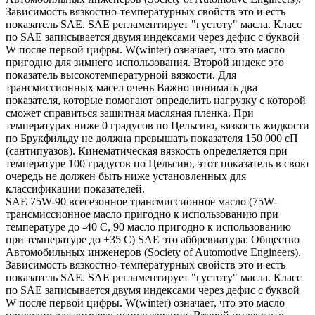
Зависимость вязкостно-температурных свойств это и есть
показатель SAE. SAE регламентирует "густоту" масла. Класс
по SAE записывается двумя индексами через дефис с буквой
W после первой цифры. W(winter) означает, что это масло
пригодно для зимнего использования. Второй индекс это
показатель высокотемпературной вязкости. Для
трансмиссионных масел очень Важно понимать два
показателя, которые помогают определить нагрузку с которой
сможет справиться защитная масляная пленка. При
температурах ниже 0 градусов по Цельсию, вязкость жидкости
по Брукфильду не должна превышать показателя 150 000 сП
(сантипуазов). Кинематическая вязкость определяется при
температуре 100 градусов по Цельсию, этот показатель в свою
очередь не должен быть ниже установленных для
классификации показателей.
SAE 75W-90 всесезонное трансмиссионное масло (75W-
трансмиссионное масло пригодно к использованию при
температуре до -40 С, 90 масло пригодно к использованию
при температуре до +35 С) SAE это аббревиатура: Общество
Автомобильных инженеров (Society of Automotive Engineers).
Зависимость вязкостно-температурных свойств это и есть
показатель SAE. SAE регламентирует "густоту" масла. Класс
по SAE записывается двумя индексами через дефис с буквой
W после первой цифры. W(winter) означает, что это масло