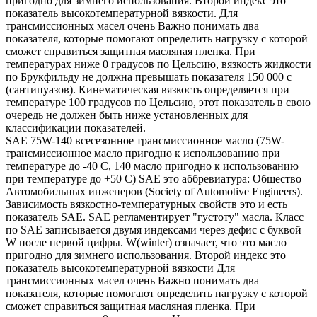
пригодно для зимнего использования. Второй индекс это
показатель высокотемпературной вязкости. Для
трансмиссионных масел очень Важно понимать два
показателя, которые помогают определить нагрузку с которой
сможет справиться защитная масляная пленка. При
температурах ниже 0 градусов по Цельсию, вязкость жидкости
по Брукфильду не должна превышать показателя 150 000 с
(сантипуазов). Кинематическая вязкость определяется при
температуре 100 градусов по Цельсию, этот показатель в свою
очередь не должен быть ниже установленных для
классификации показателей.
SAE 75W-140 всесезонное трансмиссионное масло (75W-
трансмиссионное масло пригодно к использованию при
температуре до -40 С, 140 масло пригодно к использованию
при температуре до +50 С) SAE это аббревиатура: Общество
Автомобильных инженеров (Society of Automotive Engineers).
Зависимость вязкостно-температурных свойств это и есть
показатель SAE. SAE регламентирует "густоту" масла. Класс
по SAE записывается двумя индексами через дефис с буквой
W после первой цифры. W(winter) означает, что это масло
пригодно для зимнего использования. Второй индекс это
показатель высокотемпературной вязкости Для
трансмиссионных масел очень Важно понимать два
показателя, которые помогают определить нагрузку с которой
сможет справиться защитная масляная пленка. При