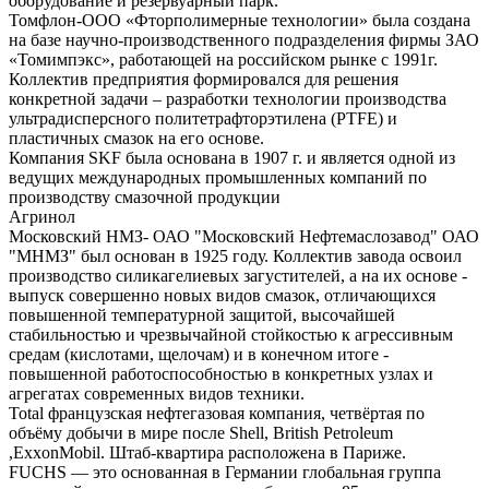
оборудование и резервуарный парк.
Томфлон-ООО «Фторполимерные технологии» была создана
на базе научно-производственного подразделения фирмы ЗАО
«Томимпэкс», работающей на российском рынке с 1991г.
Коллектив предприятия формировался для решения
конкретной задачи – разработки технологии производства
ультрадисперсного политетрафторэтилена (PTFE) и
пластичных смазок на его основе.
Компания SKF была основана в 1907 г. и является одной из
ведущих международных промышленных компаний по
производству смазочной продукции
Агринол
Московский НМЗ- ОАО "Московский Нефтемаслозавод" ОАО
"МНМЗ" был основан в 1925 году. Коллектив завода освоил
производство силикагелиевых загустителей, а на их основе -
выпуск совершенно новых видов смазок, отличающихся
повышенной температурной защитой, высочайшей
стабильностью и чрезвычайной стойкостью к агрессивным
средам (кислотами, щелочам) и в конечном итоге -
повышенной работоспособностью в конкретных узлах и
агрегатах современных видов техники.
Total французская нефтегазовая компания, четвёртая по
объёму добычи в мире после Shell, British Petroleum
,ExxonMobil. Штаб-квартира расположена в Париже.
FUCHS — это основанная в Германии глобальная группа