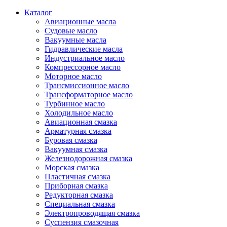
Каталог
Авиационные масла
Судовые масло
Вакуумные масла
Гидравлические масла
Индустриальное масло
Компрессорное масло
Моторное масло
Трансмиссионное масло
Трансформаторное масло
Турбинное масло
Холодильное масло
Авиационная смазка
Арматурная смазка
Буровая смазка
Вакуумная смазка
Железнодорожная смазка
Морская смазка
Пластичная смазка
Приборная смазка
Редукторная смазка
Специальная смазка
Электропроводящая смазка
Суспензия смазочная