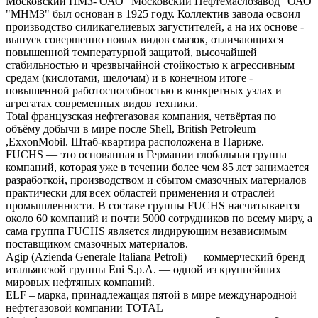
Московский НМЗ- ОАО "Московский Нефтемаслозавод" ОАО
"МНМЗ" был основан в 1925 году. Коллектив завода освоил
производство силикагелиевых загустителей, а на их основе -
выпуск совершенно новых видов смазок, отличающихся
повышенной температурной защитой, высочайшей
стабильностью и чрезвычайной стойкостью к агрессивным
средам (кислотами, щелочам) и в конечном итоге -
повышенной работоспособностью в конкретных узлах и
агрегатах современных видов техники.
Total французская нефтегазовая компания, четвёртая по
объёму добычи в мире после Shell, British Petroleum
,ExxonMobil. Штаб-квартира расположена в Париже.
FUCHS — это основанная в Германии глобальная группа
компаний, которая уже в течении более чем 85 лет занимается
разработкой, производством и сбытом смазочных материалов
практически для всех областей применения и отраслей
промышленности. В составе группы FUCHS насчитывается
около 60 компаний и почти 5000 сотрудников по всему миру, а
сама группа FUCHS является лидирующим независимым
поставщиком смазочных материалов.
Agip (Azienda Generale Italiana Petroli) — коммерческий бренд
итальянской группы Eni S.p.A. — одной из крупнейших
мировых нефтяных компаний.
ELF – марка, принадлежащая пятой в мире международной
нефтегазовой компании TOTAL