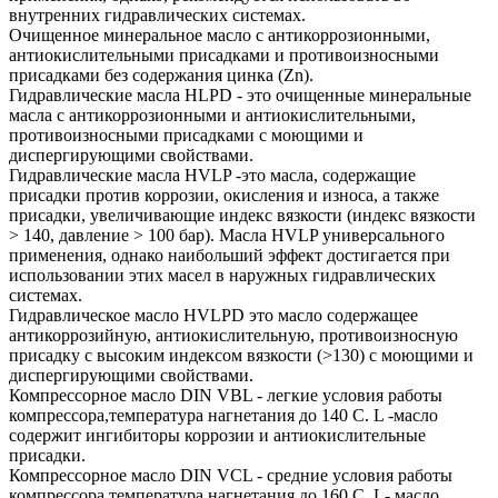
внутренних гидравлических системах.
Очищенное минеральное масло с антикоррозионными,
антиокислительными присадками и противоизносными
присадками без содержания цинка (Zn).
Гидравлические масла HLPD - это очищенные минеральные
масла с антикоррозионными и антиокислительными,
противоизносными присадками с моющими и
диспергирующими свойствами.
Гидравлические масла HVLP -это масла, содержащие
присадки против коррозии, окисления и износа, а также
присадки, увеличивающие индекс вязкости (индекс вязкости
> 140, давление > 100 бар). Масла HVLP универсального
применения, однако наибольший эффект достигается при
использовании этих масел в наружных гидравлических
системах.
Гидравлическое масло HVLPD это масло содержащее
антикоррозийную, антиокислительную, противоизносную
присадку с высоким индексом вязкости (>130) с моющими и
диспергирующими свойствами.
Компрессорное масло DIN VBL - легкие условия работы
компрессора,температура нагнетания до 140 С. L -масло
содержит ингибиторы коррозии и антиокислительные
присадки.
Компрессорное масло DIN VCL - средние условия работы
компрессора,температура нагнетания до 160 С. L- масло,