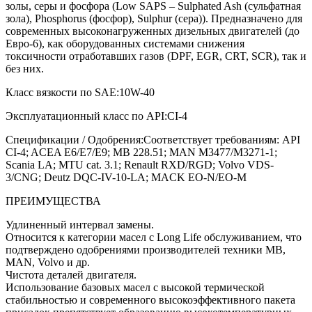
золы, серы и фосфора (Low SAPS – Sulphated Ash (сульфатная
зола), Phosphorus (фосфор), Sulphur (сера)). Предназначено для
современных высоконагруженных дизельных двигателей (до
Евро-6), как оборудованных системами снижения
токсичности отработавших газов (DPF, EGR, CRT, SCR), так и
без них.
Класс вязкости по SAE:10W-40
Эксплуатационный класс по API:CI-4
Спецификации / Одобрения:Соответствует требованиям: API
CI-4; ACEA E6/E7/E9; MB 228.51; MAN M3477/М3271-1;
Scania LA; MTU cat. 3.1; Renault RXD/RGD; Volvo VDS-
3/CNG; Deutz DQC-IV-10-LA; MACK EO-N/EO-M
ПРЕИМУЩЕСТВА
Удлиненный интервал замены.
Относится к категории масел с Long Life обслуживанием, что
подтверждено одобрениями производителей техники MB,
MAN, Volvo и др.
Чистота деталей двигателя.
Использование базовых масел с высокой термической
стабильностью и современного высокоэффективного пакета