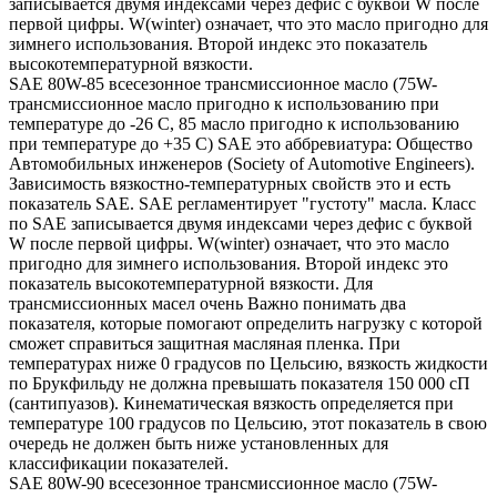
записывается двумя индексами через дефис с буквой W после
первой цифры. W(winter) означает, что это масло пригодно для
зимнего использования. Второй индекс это показатель
высокотемпературной вязкости.
SAE 80W-85 всесезонное трансмиссионное масло (75W-
трансмиссионное масло пригодно к использованию при
температуре до -26 С, 85 масло пригодно к использованию
при температуре до +35 С) SAE это аббревиатура: Общество
Автомобильных инженеров (Society of Automotive Engineers).
Зависимость вязкостно-температурных свойств это и есть
показатель SAE. SAE регламентирует "густоту" масла. Класс
по SAE записывается двумя индексами через дефис с буквой
W после первой цифры. W(winter) означает, что это масло
пригодно для зимнего использования. Второй индекс это
показатель высокотемпературной вязкости. Для
трансмиссионных масел очень Важно понимать два
показателя, которые помогают определить нагрузку с которой
сможет справиться защитная масляная пленка. При
температурах ниже 0 градусов по Цельсию, вязкость жидкости
по Брукфильду не должна превышать показателя 150 000 сП
(сантипуазов). Кинематическая вязкость определяется при
температуре 100 градусов по Цельсию, этот показатель в свою
очередь не должен быть ниже установленных для
классификации показателей.
SAE 80W-90 всесезонное трансмиссионное масло (75W-