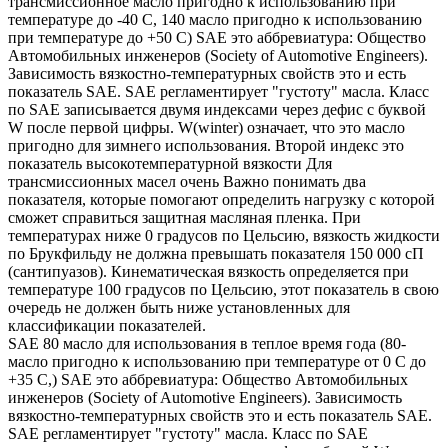
трансмиссионное масло пригодно к использованию при
температуре до -40 С, 140 масло пригодно к использованию
при температуре до +50 С) SAE это аббревиатура: Общество
Автомобильных инженеров (Society of Automotive Engineers).
Зависимость вязкостно-температурных свойств это и есть
показатель SAE. SAE регламентирует "густоту" масла. Класс
по SAE записывается двумя индексами через дефис с буквой
W после первой цифры. W(winter) означает, что это масло
пригодно для зимнего использования. Второй индекс это
показатель высокотемпературной вязкости Для
трансмиссионных масел очень Важно понимать два
показателя, которые помогают определить нагрузку с которой
сможет справиться защитная масляная пленка. При
температурах ниже 0 градусов по Цельсию, вязкость жидкости
по Брукфильду не должна превышать показателя 150 000 сП
(сантипуазов). Кинематическая вязкость определяется при
температуре 100 градусов по Цельсию, этот показатель в свою
очередь не должен быть ниже установленных для
классификации показателей.
SAE 80 масло для использования в теплое время года (80-
масло пригодно к использованию при температуре от 0 С до
+35 С,) SAE это аббревиатура: Общество Автомобильных
инженеров (Society of Automotive Engineers). Зависимость
вязкостно-температурных свойств это и есть показатель SAE.
SAE регламентирует "густоту" масла. Класс по SAE