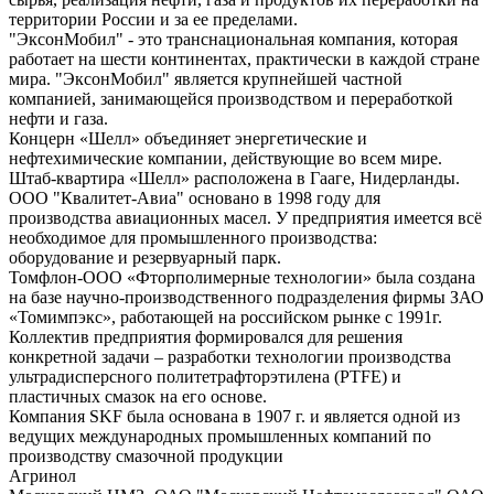
территории России и за ее пределами.
"ЭксонМобил" - это транснациональная компания, которая
работает на шести континентах, практически в каждой стране
мира. "ЭксонМобил" является крупнейшей частной
компанией, занимающейся производством и переработкой
нефти и газа.
Концерн «Шелл» объединяет энергетические и
нефтехимические компании, действующие во всем мире.
Штаб-квартира «Шелл» расположена в Гааге, Нидерланды.
ООО "Квалитет-Авиа" основано в 1998 году для
производства авиационных масел. У предприятия имеется всё
необходимое для промышленного производства:
оборудование и резервуарный парк.
Томфлон-ООО «Фторполимерные технологии» была создана
на базе научно-производственного подразделения фирмы ЗАО
«Томимпэкс», работающей на российском рынке с 1991г.
Коллектив предприятия формировался для решения
конкретной задачи – разработки технологии производства
ультрадисперсного политетрафторэтилена (PTFE) и
пластичных смазок на его основе.
Компания SKF была основана в 1907 г. и является одной из
ведущих международных промышленных компаний по
производству смазочной продукции
Агринол