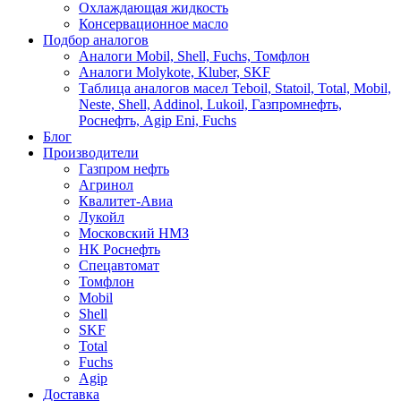
Охлаждающая жидкость
Консервационное масло
Подбор аналогов
Аналоги Mobil, Shell, Fuchs, Томфлон
Аналоги Molykote, Kluber, SKF
Таблица аналогов масел Teboil, Statoil, Total, Mobil,
Neste, Shell, Addinol, Lukoil, Газпромнефть,
Роснефть, Agip Eni, Fuchs
Блог
Производители
Газпром нефть
Агринол
Квалитет-Авиа
Лукойл
Московский НМЗ
НК Роснефть
Спецавтомат
Томфлон
Mobil
Shell
SKF
Total
Fuchs
Agip
Доставка