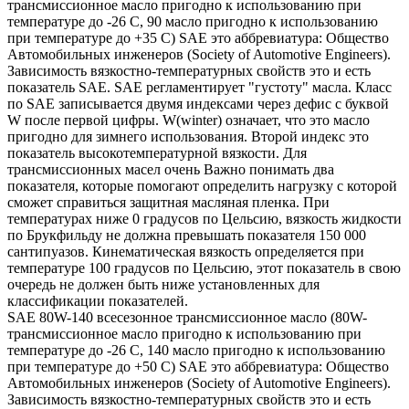
трансмиссионное масло пригодно к использованию при
температуре до -26 С, 90 масло пригодно к использованию
при температуре до +35 С) SAE это аббревиатура: Общество
Автомобильных инженеров (Society of Automotive Engineers).
Зависимость вязкостно-температурных свойств это и есть
показатель SAE. SAE регламентирует "густоту" масла. Класс
по SAE записывается двумя индексами через дефис с буквой
W после первой цифры. W(winter) означает, что это масло
пригодно для зимнего использования. Второй индекс это
показатель высокотемпературной вязкости. Для
трансмиссионных масел очень Важно понимать два
показателя, которые помогают определить нагрузку с которой
сможет справиться защитная масляная пленка. При
температурах ниже 0 градусов по Цельсию, вязкость жидкости
по Брукфильду не должна превышать показателя 150 000
сантипуазов. Кинематическая вязкость определяется при
температуре 100 градусов по Цельсию, этот показатель в свою
очередь не должен быть ниже установленных для
классификации показателей.
SAE 80W-140 всесезонное трансмиссионное масло (80W-
трансмиссионное масло пригодно к использованию при
температуре до -26 С, 140 масло пригодно к использованию
при температуре до +50 С) SAE это аббревиатура: Общество
Автомобильных инженеров (Society of Automotive Engineers).
Зависимость вязкостно-температурных свойств это и есть