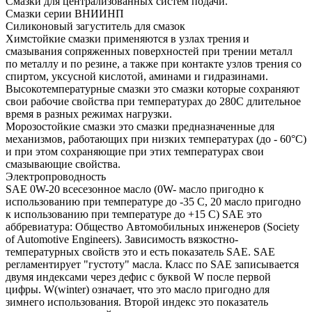
Смазки для централизованных систем подачи.
Смазки серии ВНИИНП
Силиконовый загуститель для смазок
Химстойкие смазки применяются в узлах трения и
смазывания сопряженных поверхностей при трении металл
по металлу и по резине, а также при контакте узлов трения со
спиртом, уксусной кислотой, аминами и гидразинами.
Высокотемпературные смазки это смазки которые сохраняют
свои рабочие свойства при температурах до 280С длительное
время в разных режимах нагрузки.
Морозостойкие смазки это смазки предназначенные для
механизмов, работающих при низких температурах (до - 60°С)
и при этом сохраняющие при этих температурах свои
смазывающие свойства.
Электропроводность
SAE 0W-20 всесезонное масло (0W- масло пригодно к
использованию при температуре до -35 С, 20 масло пригодно
к использованию при температуре до +15 С) SAE это
аббревиатура: Общество Автомобильных инженеров (Society
of Automotive Engineers). Зависимость вязкостно-
температурных свойств это и есть показатель SAE. SAE
регламентирует "густоту" масла. Класс по SAE записывается
двумя индексами через дефис с буквой W после первой
цифры. W(winter) означает, что это масло пригодно для
зимнего использования. Второй индекс это показатель