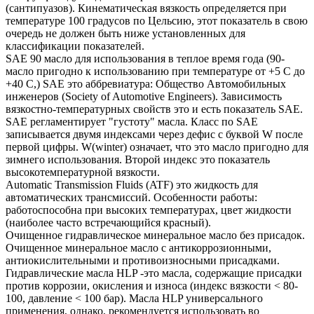
(сантипуазов). Кинематическая вязкость определяется при
температуре 100 градусов по Цельсию, этот показатель в свою
очередь не должен быть ниже установленных для
классификации показателей.
SAE 90 масло для использования в теплое время года (90-
масло пригодно к использованию при температуре от +5 С до
+40 С,) SAE это аббревиатура: Общество Автомобильных
инженеров (Society of Automotive Engineers). Зависимость
вязкостно-температурных свойств это и есть показатель SAE.
SAE регламентирует "густоту" масла. Класс по SAE
записывается двумя индексами через дефис с буквой W после
первой цифры. W(winter) означает, что это масло пригодно для
зимнего использования. Второй индекс это показатель
высокотемпературной вязкости.
Automatic Transmission Fluids (ATF) это жидкость для
автоматических трансмиссий. Особенности работы:
работоспособна при высоких температурах, цвет жидкости
(наиболее часто встречающийся красный).
Очищенное гидравлическое минеральное масло без присадок.
Очищенное минеральное масло с антикоррозионными,
антиокислительными и противоизносными присадками.
Гидравлические масла HLP -это масла, содержащие присадки
против коррозии, окисления и износа (индекс вязкости < 80-
100, давление < 100 бар). Масла HLP универсального
применения, однако, рекомендуется использовать во