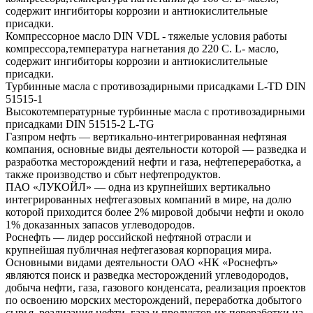
содержит ингибиторы коррозии и антиокислительные
присадки.
Компрессорное масло DIN VDL - тяжелые условия работы
компрессора,температура нагнетания до 220 С. L- масло,
содержит ингибиторы коррозии и антиокислительные
присадки.
Турбинные масла с противозадирными присадками L-TD DIN
51515-1
Высокотемпературные турбинные масла с противозадирными
присадками DIN 51515-2 L-TG
Газпром нефть — вертикально-интегрированная нефтяная
компания, основные виды деятельности которой — разведка и
разработка месторождений нефти и газа, нефтепереработка, а
также производство и сбыт нефтепродуктов.
ПАО «ЛУКОЙЛ» — одна из крупнейших вертикально
интегрированных нефтегазовых компаний в мире, на долю
которой приходится более 2% мировой добычи нефти и около
1% доказанных запасов углеводородов.
Роснефть — лидер российской нефтяной отрасли и
крупнейшая публичная нефтегазовая корпорация мира.
Основными видами деятельности ОАО «НК «Роснефть»
являются поиск и разведка месторождений углеводородов,
добыча нефти, газа, газового конденсата, реализация проектов
по освоению морских месторождений, переработка добытого
сырья, реализация нефти, газа и продуктов их переработки на