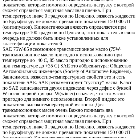
показателя, которые помогают определить нагрузку с которой
сможет справиться защитная масляная пленка. При
температурах ниже 0 градусов по Цельсию, вязкость жидкости
по Брукфильду не должна превышать показателя 150 000 сП
(сантипуазов). Кинематическая вязкость определяется при
температуре 100 градусов по Цельсию, этот показатель в свою
очередь не должен быть ниже установленных для
классификации показателей.
SAE 75W-85 всесезонное трансмиссионное масло (75W-
трансмиссионное масло пригодно к использованию при
температуре до -40 С, 85 масло пригодно к использованию
при температуре до +35 С) SAE это аббревиатура: Общество
Автомобильных инженеров (Society of Automotive Engineers).
Зависимость вязкостно-температурных свойств это и есть
показатель SAE. SAE регламентирует "густоту" масла. Класс
по SAE записывается двумя индексами через дефис с буквой
W после первой цифры. W(winter) означает, что это масло
пригодно для зимнего использования. Второй индекс это
показатель высокотемпературной вязкости. Для
трансмиссионных масел очень Важно понимать два
показателя, которые помогают определить нагрузку с которой
сможет справиться защитная масляная пленка. При
температурах ниже 0 градусов по Цельсию, вязкость жидкости
по Брукфильду не должна превышать показателя 150 000 сП
(сантипуазов). Кинематическая вязкость определяется при