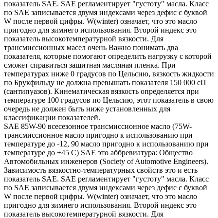
показатель SAE. SAE регламентирует "густоту" масла. Класс
по SAE записывается двумя индексами через дефис с буквой
W после первой цифры. W(winter) означает, что это масло
пригодно для зимнего использования. Второй индекс это
показатель высокотемпературной вязкости. Для
трансмиссионных масел очень Важно понимать два
показателя, которые помогают определить нагрузку с которой
сможет справиться защитная масляная пленка. При
температурах ниже 0 градусов по Цельсию, вязкость жидкости
по Брукфильду не должна превышать показателя 150 000 сП
(сантипуазов). Кинематическая вязкость определяется при
температуре 100 градусов по Цельсию, этот показатель в свою
очередь не должен быть ниже установленных для
классификации показателей.
SAE 85W-90 всесезонное трансмиссионное масло (75W-
трансмиссионное масло пригодно к использованию при
температуре до -12, 90 масло пригодно к использованию при
температуре до +45 С) SAE это аббревиатура: Общество
Автомобильных инженеров (Society of Automotive Engineers).
Зависимость вязкостно-температурных свойств это и есть
показатель SAE. SAE регламентирует "густоту" масла. Класс
по SAE записывается двумя индексами через дефис с буквой
W после первой цифры. W(winter) означает, что это масло
пригодно для зимнего использования. Второй индекс это
показатель высокотемпературной вязкости. Для