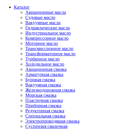
Каталог
Авиационные масла
Судовые масло
Вакуумные масла
Гидравлические масла
Индустриальное масло
Компрессорное масло
Моторное масло
Трансмиссионное масло
Трансформаторное масло
Турбинное масло
Холодильное масло
Авиационная смазка
Арматурная смазка
Буровая смазка
Вакуумная смазка
Железнодорожная смазка
Морская смазка
Пластичная смазка
Приборная смазка
Редукторная смазка
Специальная смазка
Электропроводящая смазка
Суспензия смазочная