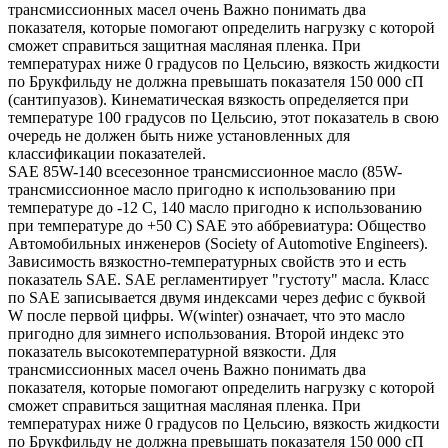
трансмиссионных масел очень Важно понимать два
показателя, которые помогают определить нагрузку с которой
сможет справиться защитная масляная пленка. При
температурах ниже 0 градусов по Цельсию, вязкость жидкости
по Брукфильду не должна превышать показателя 150 000 сП
(сантипуазов). Кинематическая вязкость определяется при
температуре 100 градусов по Цельсию, этот показатель в свою
очередь не должен быть ниже установленных для
классификации показателей.
SAE 85W-140 всесезонное трансмиссионное масло (85W-
трансмиссионное масло пригодно к использованию при
температуре до -12 С, 140 масло пригодно к использованию
при температуре до +50 С) SAE это аббревиатура: Общество
Автомобильных инженеров (Society of Automotive Engineers).
Зависимость вязкостно-температурных свойств это и есть
показатель SAE. SAE регламентирует "густоту" масла. Класс
по SAE записывается двумя индексами через дефис с буквой
W после первой цифры. W(winter) означает, что это масло
пригодно для зимнего использования. Второй индекс это
показатель высокотемпературной вязкости. Для
трансмиссионных масел очень Важно понимать два
показателя, которые помогают определить нагрузку с которой
сможет справиться защитная масляная пленка. При
температурах ниже 0 градусов по Цельсию, вязкость жидкости
по Брукфильду не должна превышать показателя 150 000 сП