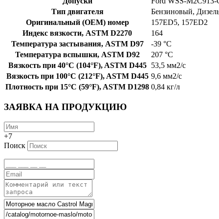
Допуски
Ford WSS-M2C913-
Тип двигателя
Бензиновый, Дизел
Оригинальный (OEM) номер
157ED5, 157ED2
Индекс вязкости, ASTM D2270
164
Температура застывания, ASTM D97
-39 °C
Температура вспышки, ASTM D92
207 °C
Вязкость при 40°C (104°F), ASTM D445
53,5 мм2/с
Вязкость при 100°C (212°F), ASTM D445
9,6 мм2/с
Плотность при 15°C (59°F), ASTM D1298
0,84 кг/л
ЗАЯВКА НА ПРОДУКЦИЮ
+7
Поиск