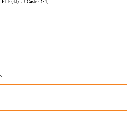
ELF (43)
Castrol (74)
.
ну