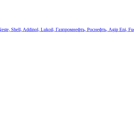
 Neste, Shell, Addinol, Lukoil, Газпромнефть, Роснефть, Agip Eni, Fu