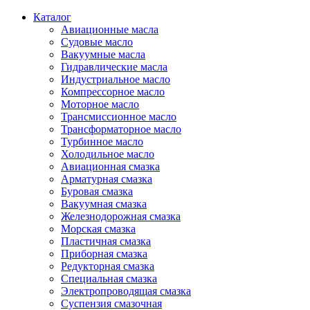
Каталог
Авиационные масла
Судовые масло
Вакуумные масла
Гидравлические масла
Индустриальное масло
Компрессорное масло
Моторное масло
Трансмиссионное масло
Трансформаторное масло
Турбинное масло
Холодильное масло
Авиационная смазка
Арматурная смазка
Буровая смазка
Вакуумная смазка
Железнодорожная смазка
Морская смазка
Пластичная смазка
Приборная смазка
Редукторная смазка
Специальная смазка
Электропроводящая смазка
Суспензия смазочная