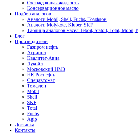
Охлаждающая жидкость
Консервационное масло
Подбор аналогов
Аналоги Mobil, Shell, Fuchs, Томфлон
Аналоги Molykote, Kluber, SKF
Таблица аналогов масел Teboil, Statoil, Total, Mobil,
Блог
Производители
Газпром нефть
Агринол
Квалитет-Авиа
Лукойл
Московский НМЗ
НК Роснефть
Спецавтомат
Томфлон
Mobil
Shell
SKF
Total
Fuchs
Agip
Доставка
Контакты