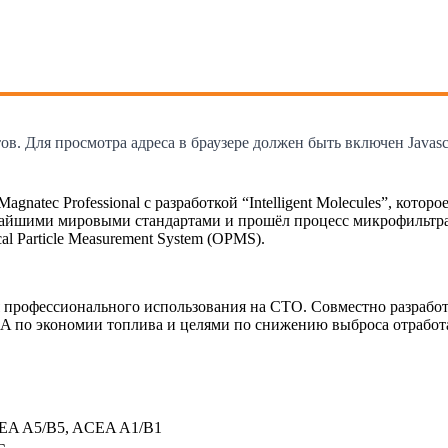
. Для просмотра адреса в браузере должен быть включен Javascr
 Magnatec Professional с разработкой “Intelligent Molecules”, кот
айшими мировыми стандартами и прошёл процесс микрофильтрац
al Particle Measurement System (OPMS).
для профессионального использования на СТО. Совместно разрабо
по экономии топлива и целями по снижению выброса отработа
CEA A5/B5, ACEA A1/B1