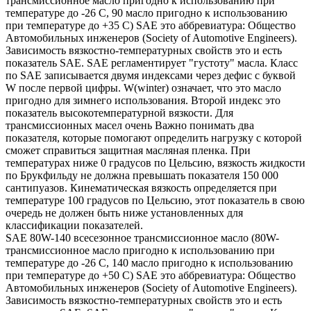
трансмиссионное масло пригодно к использованию при
температуре до -26 С, 90 масло пригодно к использованию
при температуре до +35 С) SAE это аббревиатура: Общество
Автомобильных инженеров (Society of Automotive Engineers).
Зависимость вязкостно-температурных свойств это и есть
показатель SAE. SAE регламентирует "густоту" масла. Класс
по SAE записывается двумя индексами через дефис с буквой
W после первой цифры. W(winter) означает, что это масло
пригодно для зимнего использования. Второй индекс это
показатель высокотемпературной вязкости. Для
трансмиссионных масел очень Важно понимать два
показателя, которые помогают определить нагрузку с которой
сможет справиться защитная масляная пленка. При
температурах ниже 0 градусов по Цельсию, вязкость жидкости
по Брукфильду не должна превышать показателя 150 000
сантипуазов. Кинематическая вязкость определяется при
температуре 100 градусов по Цельсию, этот показатель в свою
очередь не должен быть ниже установленных для
классификации показателей.
SAE 80W-140 всесезонное трансмиссионное масло (80W-
трансмиссионное масло пригодно к использованию при
температуре до -26 С, 140 масло пригодно к использованию
при температуре до +50 С) SAE это аббревиатура: Общество
Автомобильных инженеров (Society of Automotive Engineers).
Зависимость вязкостно-температурных свойств это и есть