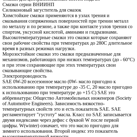
Смазки серии ВНИИНП
Силиконовый загуститель для смазок
Химстойкие смазки применяются в узлах трения и
смазывания сопряженных поверхностей при трении металл
по металлу и по резине, а также при контакте узлов трения со
спиртом, уксусной кислотой, аминами и гидразинами.
Высокотемпературные смазки это смазки которые сохраняют
свои рабочие свойства при температурах до 280С длительное
время в разных режимах нагрузки.
Морозостойкие смазки это смазки предназначенные для
механизмов, работающих при низких температурах (до - 60°С)
и при этом сохраняющие при этих температурах свои
смазывающие свойства.
Электропроводность
SAE 0W-20 всесезонное масло (0W- масло пригодно к
использованию при температуре до -35 С, 20 масло пригодно
к использованию при температуре до +15 С) SAE это
аббревиатура: Общество Автомобильных инженеров (Society
of Automotive Engineers). Зависимость вязкостно-
температурных свойств это и есть показатель SAE. SAE
регламентирует "густоту" масла. Класс по SAE записывается
двумя индексами через дефис с буквой W после первой
цифры. W(winter) означает, что это масло пригодно для
зимнего использования. Второй индекс это показатель
высокотемпературной вязкости.