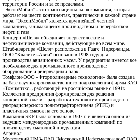
территории России и за ее пределами.
"ЭксонМобил" - это транснациональная компания, которая
работает на шести континентах, практически в каждой стране
мира. "ЭксонМобил" является крупнейшей частной
компанией, занимающейся производством и переработкой
нефти и газа.
Концерн «Шелл» объединяет энергетические и
нефтехимические компании, действующие во всем мире.
Штаб-квартира «Шелл» расположена в Гааге, Нидерланды.
ООО "Квалитет-Авиа" основано в 1998 году для
производства авиационных масел. У предприятия имеется всё
необходимое для промышленного производства:
оборудование и резервуарный парк.
Томфлон-ООО «Фторполимерные технологии» была создана
на базе научно-производственного подразделения фирмы ЗАО
«Томимпэкс», работающей на российском рынке с 1991г.
Коллектив предприятия формировался для решения
конкретной задачи – разработки технологии производства
ультрадисперсного политетрафторэтилена (PTFE) и
пластичных смазок на его основе.
Компания SKF была основана в 1907 г. и является одной из
ведущих международных промышленных компаний по
производству смазочной продукции
Агринол
Московский НМЗ- ОАО "Московский Нефтемаслозавод" ОАО