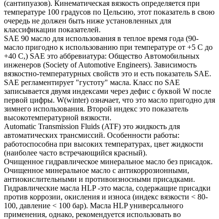
(сантипуазов). Кинематическая вязкость определяется при
температуре 100 градусов по Цельсию, этот показатель в свою
очередь не должен быть ниже установленных для
классификации показателей.
SAE 90 масло для использования в теплое время года (90-
масло пригодно к использованию при температуре от +5 С до
+40 С,) SAE это аббревиатура: Общество Автомобильных
инженеров (Society of Automotive Engineers). Зависимость
вязкостно-температурных свойств это и есть показатель SAE.
SAE регламентирует "густоту" масла. Класс по SAE
записывается двумя индексами через дефис с буквой W после
первой цифры. W(winter) означает, что это масло пригодно для
зимнего использования. Второй индекс это показатель
высокотемпературной вязкости.
Automatic Transmission Fluids (ATF) это жидкость для
автоматических трансмиссий. Особенности работы:
работоспособна при высоких температурах, цвет жидкости
(наиболее часто встречающийся красный).
Очищенное гидравлическое минеральное масло без присадок.
Очищенное минеральное масло с антикоррозионными,
антиокислительными и противоизносными присадками.
Гидравлические масла HLP -это масла, содержащие присадки
против коррозии, окисления и износа (индекс вязкости < 80-
100, давление < 100 бар). Масла HLP универсального
применения, однако, рекомендуется использовать во