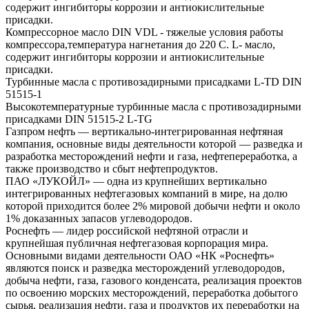
содержит ингибиторы коррозии и антиокислительные
присадки.
Компрессорное масло DIN VDL - тяжелые условия работы
компрессора,температура нагнетания до 220 С. L- масло,
содержит ингибиторы коррозии и антиокислительные
присадки.
Турбинные масла с противозадирными присадками L-TD DIN
51515-1
Высокотемпературные турбинные масла с противозадирными
присадками DIN 51515-2 L-TG
Газпром нефть — вертикально-интегрированная нефтяная
компания, основные виды деятельности которой — разведка и
разработка месторождений нефти и газа, нефтепереработка, а
также производство и сбыт нефтепродуктов.
ПАО «ЛУКОЙЛ» — одна из крупнейших вертикально
интегрированных нефтегазовых компаний в мире, на долю
которой приходится более 2% мировой добычи нефти и около
1% доказанных запасов углеводородов.
Роснефть — лидер российской нефтяной отрасли и
крупнейшая публичная нефтегазовая корпорация мира.
Основными видами деятельности ОАО «НК «Роснефть»
являются поиск и разведка месторождений углеводородов,
добыча нефти, газа, газового конденсата, реализация проектов
по освоению морских месторождений, переработка добытого
сырья, реализация нефти, газа и продуктов их переработки на