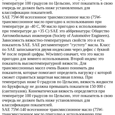
температуре 100 градусов по Цельсию, этот показатель в свою
очередь не должен быть ниже установленных для
классификации показателей.
SAE 75W-90 всесезонное трансмиссионное масло (75W-
трансмиссионное масло пригодно к использованию при
температуре до -40 С, 90 масло пригодно к использованию
при температуре до +35 С) SAE это аббревиатура: Общество
Автомобильных инженеров (Society of Automotive Engineers).
Зависимость вязкостно-температурных свойств это и есть
показатель SAE. SAE регламентирует "густоту" масла. Класс
по SAE записывается двумя индексами через дефис с буквой
W после первой цифры. W(winter) означает, что это масло
пригодно для зимнего использования. Второй индекс это
показатель высокотемпературной вязкости. Для
трансмиссионных масел очень Важно понимать два
показателя, которые помогают определить нагрузку с которой
сможет справиться защитная масляная пленка. При
температурах ниже 0 градусов по Цельсию, вязкость жидкости
по Брукфильду не должна превышать показателя 150 000 с
(сантипуазов). Кинематическая вязкость определяется при
температуре 100 градусов по Цельсию, этот показатель в свою
очередь не должен быть ниже установленных для
классификации показателей.
SAE 75W-140 всесезонное трансмиссионное масло (75W-
трансмиссионное масло пригодно к использованию при