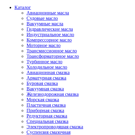
Каталог
Авиационные масла
Судовые масло
Вакуумные масла
Гидравлические масла
Индустриальное масло
Компрессорное масло
Моторное масло
Трансмиссионное масло
Трансформаторное масло
Турбинное масло
Холодильное масло
Авиационная смазка
Арматурная смазка
Буровая смазка
Вакуумная смазка
Железнодорожная смазка
Морская смазка
Пластичная смазка
Приборная смазка
Редукторная смазка
Специальная смазка
Электропроводящая смазка
Суспензия смазочная