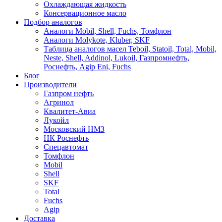
Охлаждающая жидкость
Консервационное масло
Подбор аналогов
Аналоги Mobil, Shell, Fuchs, Томфлон
Аналоги Molykote, Kluber, SKF
Таблица аналогов масел Teboil, Statoil, Total, Mobil,
Neste, Shell, Addinol, Lukoil, Газпромнефть,
Роснефть, Agip Eni, Fuchs
Блог
Производители
Газпром нефть
Агринол
Квалитет-Авиа
Лукойл
Московский НМЗ
НК Роснефть
Спецавтомат
Томфлон
Mobil
Shell
SKF
Total
Fuchs
Agip
Доставка