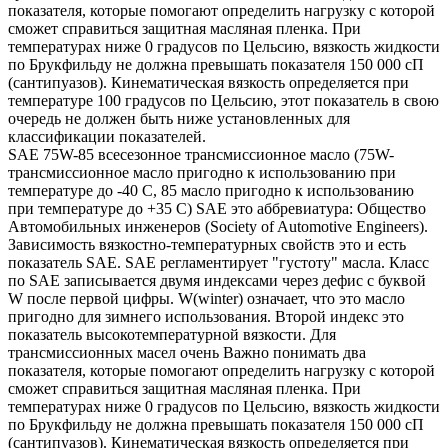
показателя, которые помогают определить нагрузку с которой
сможет справиться защитная масляная пленка. При
температурах ниже 0 градусов по Цельсию, вязкость жидкости
по Брукфильду не должна превышать показателя 150 000 сП
(сантипуазов). Кинематическая вязкость определяется при
температуре 100 градусов по Цельсию, этот показатель в свою
очередь не должен быть ниже установленных для
классификации показателей.
SAE 75W-85 всесезонное трансмиссионное масло (75W-
трансмиссионное масло пригодно к использованию при
температуре до -40 С, 85 масло пригодно к использованию
при температуре до +35 С) SAE это аббревиатура: Общество
Автомобильных инженеров (Society of Automotive Engineers).
Зависимость вязкостно-температурных свойств это и есть
показатель SAE. SAE регламентирует "густоту" масла. Класс
по SAE записывается двумя индексами через дефис с буквой
W после первой цифры. W(winter) означает, что это масло
пригодно для зимнего использования. Второй индекс это
показатель высокотемпературной вязкости. Для
трансмиссионных масел очень Важно понимать два
показателя, которые помогают определить нагрузку с которой
сможет справиться защитная масляная пленка. При
температурах ниже 0 градусов по Цельсию, вязкость жидкости
по Брукфильду не должна превышать показателя 150 000 сП
(сантипуазов). Кинематическая вязкость определяется при