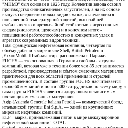
"МНМЗ" был основан в 1925 году. Коллектив завода освоил
производство силикагелиевых загустителей, а на их основе -
выпуск совершенно новых видов смазок, отличающихся
повышенной температурной защитой, высочайшей
стабильностью и чрезвычайной стойкостью к агрессивным
средам (кислотами, щелочам) и в конечном итоге -
повышенной работоспособностью в конкретных узлах и
агрегатах современных видов техники.
Total французская нефтегазовая компания, четвёртая по
объёму добычи в мире после Shell, British Petroleum
,ExxonMobil. Штаб-квартира расположена в Париже.
FUCHS — это основанная в Германии глобальная группа
компаний, которая уже в течении более чем 85 лет занимается
разработкой, производством и сбытом смазочных материалов
практически для всех областей применения и отраслей
промышленности. В составе группы FUCHS насчитывается
около 60 компаний и почти 5000 сотрудников по всему миру, а
сама группа FUCHS является лидирующим независимым
поставщиком смазочных материалов.
Agip (Azienda Generale Italiana Petroli) — коммерческий бренд
итальянской группы Eni S.p.A. — одной из крупнейших
мировых нефтяных компаний.
ELF – марка, принадлежащая пятой в мире международной
нефтегазовой компании TOTAL
Castrol - одна из самых известных компаний в мире в области