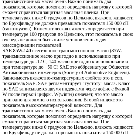
трансмиссионных масел очень Важно понимать два
показателя, которые помогают определить нагрузку с которой
сможет справиться защитная масляная пленка. При
температурах ниже 0 градусов по Цельсию, вязкость жидкости
по Брукфильду не должна превышать показателя 150 000 сП
(сантипуазов). Кинематическая вязкость определяется при
температуре 100 градусов по Цельсию, этот показатель в свою
очередь не должен быть ниже установленных для
классификации показателей.
SAE 85W-140 всесезонное трансмиссионное масло (85W-
трансмиссионное масло пригодно к использованию при
температуре до -12 С, 140 масло пригодно к использованию
при температуре до +50 С) SAE это аббревиатура: Общество
Автомобильных инженеров (Society of Automotive Engineers).
Зависимость вязкостно-температурных свойств это и есть
показатель SAE. SAE регламентирует "густоту" масла. Класс
по SAE записывается двумя индексами через дефис с буквой
W после первой цифры. W(winter) означает, что это масло
пригодно для зимнего использования. Второй индекс это
показатель высокотемпературной вязкости. Для
трансмиссионных масел очень Важно понимать два
показателя, которые помогают определить нагрузку с которой
сможет справиться защитная масляная пленка. При
температурах ниже 0 градусов по Цельсию, вязкость жидкости
по Брукфильду не должна превышать показателя 150 000 сП