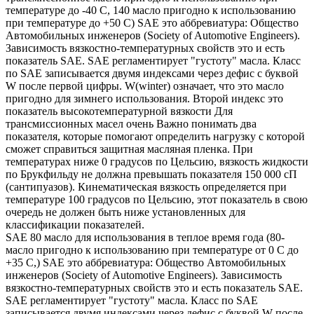
температуре до -40 С, 140 масло пригодно к использованию
при температуре до +50 С) SAE это аббревиатура: Общество
Автомобильных инженеров (Society of Automotive Engineers).
Зависимость вязкостно-температурных свойств это и есть
показатель SAE. SAE регламентирует "густоту" масла. Класс
по SAE записывается двумя индексами через дефис с буквой
W после первой цифры. W(winter) означает, что это масло
пригодно для зимнего использования. Второй индекс это
показатель высокотемпературной вязкости Для
трансмиссионных масел очень Важно понимать два
показателя, которые помогают определить нагрузку с которой
сможет справиться защитная масляная пленка. При
температурах ниже 0 градусов по Цельсию, вязкость жидкости
по Брукфильду не должна превышать показателя 150 000 сП
(сантипуазов). Кинематическая вязкость определяется при
температуре 100 градусов по Цельсию, этот показатель в свою
очередь не должен быть ниже установленных для
классификации показателей.
SAE 80 масло для использования в теплое время года (80-
масло пригодно к использованию при температуре от 0 С до
+35 С,) SAE это аббревиатура: Общество Автомобильных
инженеров (Society of Automotive Engineers). Зависимость
вязкостно-температурных свойств это и есть показатель SAE.
SAE регламентирует "густоту" масла. Класс по SAE
записывается двумя индексами через дефис с буквой W после