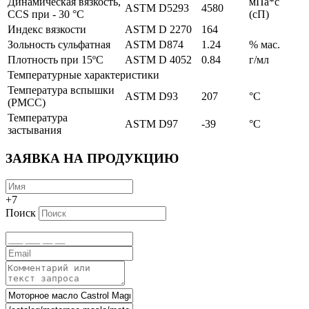
Динамическая вязкость,
мПа*с
ASTM D5293
4580
CCS при - 30 °C
(сП)
Индекс вязкости
ASTM D 2270
164
Зольность сульфатная
ASTM D874
1.24
% мас.
Плотность при 15ºC
ASTM D 4052
0.84
г/мл
Температурные характеристики
Температура вспышки
ASTM D93
207
°C
(PMCC)
Температура
ASTM D97
-39
°C
застывания
ЗАЯВКА НА ПРОДУКЦИЮ
+7
Поиск