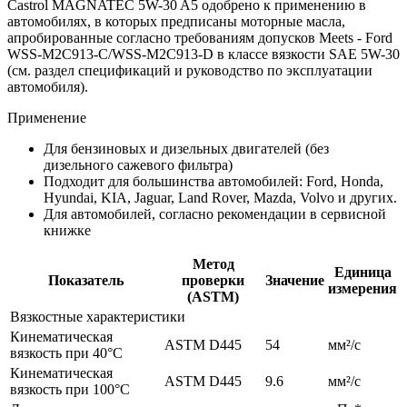
Castrol MAGNATEC 5W-30 A5 одобрено к применению в
автомобилях, в которых предписаны моторные масла,
апробированные согласно требованиям допусков Meets - Ford
WSS-M2C913-C/WSS-M2C913-D в классе вязкости SAE 5W-30
(см. раздел спецификаций и руководство по эксплуатации
автомобиля).
Применение
Для бензиновых и дизельных двигателей (без
дизельного сажевого фильтра)
Подходит для большинства автомобилей: Ford, Honda,
Hyundai, KIA, Jaguar, Land Rover, Mazda, Volvo и других.
Для автомобилей, согласно рекомендации в сервисной
книжке
Метод
Единица
Показатель
проверки
Значение
измерения
(ASTM)
Вязкостные характеристики
Кинематическая
ASTM D445
54
мм²/c
вязкость при 40°C
Кинематическая
ASTM D445
9.6
мм²/c
вязкость при 100°C