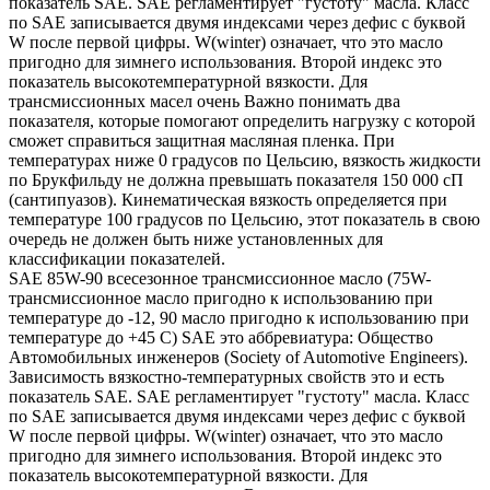
показатель SAE. SAE регламентирует "густоту" масла. Класс
по SAE записывается двумя индексами через дефис с буквой
W после первой цифры. W(winter) означает, что это масло
пригодно для зимнего использования. Второй индекс это
показатель высокотемпературной вязкости. Для
трансмиссионных масел очень Важно понимать два
показателя, которые помогают определить нагрузку с которой
сможет справиться защитная масляная пленка. При
температурах ниже 0 градусов по Цельсию, вязкость жидкости
по Брукфильду не должна превышать показателя 150 000 сП
(сантипуазов). Кинематическая вязкость определяется при
температуре 100 градусов по Цельсию, этот показатель в свою
очередь не должен быть ниже установленных для
классификации показателей.
SAE 85W-90 всесезонное трансмиссионное масло (75W-
трансмиссионное масло пригодно к использованию при
температуре до -12, 90 масло пригодно к использованию при
температуре до +45 С) SAE это аббревиатура: Общество
Автомобильных инженеров (Society of Automotive Engineers).
Зависимость вязкостно-температурных свойств это и есть
показатель SAE. SAE регламентирует "густоту" масла. Класс
по SAE записывается двумя индексами через дефис с буквой
W после первой цифры. W(winter) означает, что это масло
пригодно для зимнего использования. Второй индекс это
показатель высокотемпературной вязкости. Для