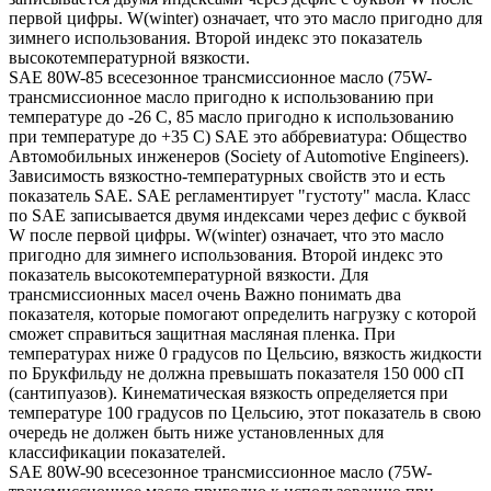
первой цифры. W(winter) означает, что это масло пригодно для
зимнего использования. Второй индекс это показатель
высокотемпературной вязкости.
SAE 80W-85 всесезонное трансмиссионное масло (75W-
трансмиссионное масло пригодно к использованию при
температуре до -26 С, 85 масло пригодно к использованию
при температуре до +35 С) SAE это аббревиатура: Общество
Автомобильных инженеров (Society of Automotive Engineers).
Зависимость вязкостно-температурных свойств это и есть
показатель SAE. SAE регламентирует "густоту" масла. Класс
по SAE записывается двумя индексами через дефис с буквой
W после первой цифры. W(winter) означает, что это масло
пригодно для зимнего использования. Второй индекс это
показатель высокотемпературной вязкости. Для
трансмиссионных масел очень Важно понимать два
показателя, которые помогают определить нагрузку с которой
сможет справиться защитная масляная пленка. При
температурах ниже 0 градусов по Цельсию, вязкость жидкости
по Брукфильду не должна превышать показателя 150 000 сП
(сантипуазов). Кинематическая вязкость определяется при
температуре 100 градусов по Цельсию, этот показатель в свою
очередь не должен быть ниже установленных для
классификации показателей.
SAE 80W-90 всесезонное трансмиссионное масло (75W-