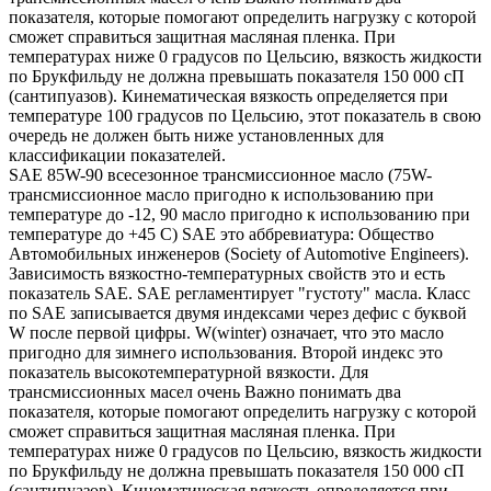
показателя, которые помогают определить нагрузку с которой
сможет справиться защитная масляная пленка. При
температурах ниже 0 градусов по Цельсию, вязкость жидкости
по Брукфильду не должна превышать показателя 150 000 сП
(сантипуазов). Кинематическая вязкость определяется при
температуре 100 градусов по Цельсию, этот показатель в свою
очередь не должен быть ниже установленных для
классификации показателей.
SAE 85W-90 всесезонное трансмиссионное масло (75W-
трансмиссионное масло пригодно к использованию при
температуре до -12, 90 масло пригодно к использованию при
температуре до +45 С) SAE это аббревиатура: Общество
Автомобильных инженеров (Society of Automotive Engineers).
Зависимость вязкостно-температурных свойств это и есть
показатель SAE. SAE регламентирует "густоту" масла. Класс
по SAE записывается двумя индексами через дефис с буквой
W после первой цифры. W(winter) означает, что это масло
пригодно для зимнего использования. Второй индекс это
показатель высокотемпературной вязкости. Для
трансмиссионных масел очень Важно понимать два
показателя, которые помогают определить нагрузку с которой
сможет справиться защитная масляная пленка. При
температурах ниже 0 градусов по Цельсию, вязкость жидкости
по Брукфильду не должна превышать показателя 150 000 сП
(сантипуазов). Кинематическая вязкость определяется при