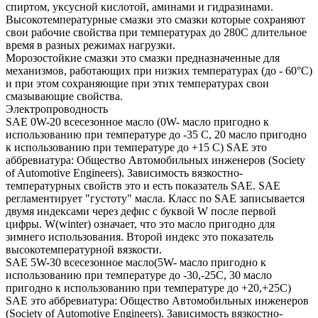
спиртом, уксусной кислотой, аминами и гидразинами.
Высокотемпературные смазки это смазки которые сохраняют
свои рабочие свойства при температурах до 280С длительное
время в разных режимах нагрузки.
Морозостойкие смазки это смазки предназначенные для
механизмов, работающих при низких температурах (до - 60°С)
и при этом сохраняющие при этих температурах свои
смазывающие свойства.
Электропроводность
SAE 0W-20 всесезонное масло (0W- масло пригодно к
использованию при температуре до -35 С, 20 масло пригодно
к использованию при температуре до +15 С) SAE это
аббревиатура: Общество Автомобильных инженеров (Society
of Automotive Engineers). Зависимость вязкостно-
температурных свойств это и есть показатель SAE. SAE
регламентирует "густоту" масла. Класс по SAE записывается
двумя индексами через дефис с буквой W после первой
цифры. W(winter) означает, что это масло пригодно для
зимнего использования. Второй индекс это показатель
высокотемпературной вязкости.
SAE 5W-30 всесезонное масло(5W- масло пригодно к
использованию при температуре до -30,-25С, 30 масло
пригодно к использованию при температуре до +20,+25С)
SAE это аббревиатура: Общество Автомобильных инженеров
(Society of Automotive Engineers). Зависимость вязкостно-