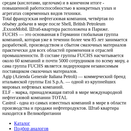
средам (кислотами, щелочам) и в конечном итоге -
повышенной работоспособностью в конкретных узлах и
агрегатах современных видов техники.
Total французская нефтегазовая компания, четвёртая по
объёму добычи в мире после Shell, British Petroleum
,ExxonMobil. Штаб-квартира расположена в Париже.
FUCHS — это основанная в Германии глобальная группа
компаний, которая уже в течении более чем 85 лет занимается
разработкой, производством и сбытом смазочных материалов
практически для всех областей применения и отраслей
промышленности. В составе группы FUCHS насчитывается
около 60 компаний и почти 5000 сотрудников по всему миру, а
сама группа FUCHS является лидирующим независимым
поставщиком смазочных материалов.
Agip (Azienda Generale Italiana Petroli) — коммерческий бренд
итальянской группы Eni S.p.A. — одной из крупнейших
мировых нефтяных компаний.
ELF – марка, принадлежащая пятой в мире международной
нефтегазовой компании TOTAL
Castrol - одна из самых известных компаний в мире в области
производства и продажи нефтепродуктов. Штаб квартира
находится в Великобритании
Каталог
Подбор аналогов