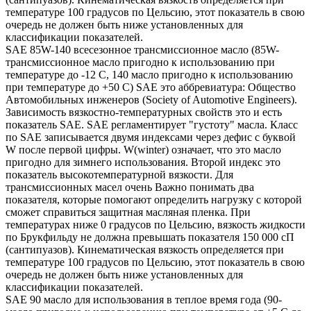
температуре 100 градусов по Цельсию, этот показатель в свою
очередь не должен быть ниже установленных для
классификации показателей.
SAE 85W-140 всесезонное трансмиссионное масло (85W-
трансмиссионное масло пригодно к использованию при
температуре до -12 С, 140 масло пригодно к использованию
при температуре до +50 С) SAE это аббревиатура: Общество
Автомобильных инженеров (Society of Automotive Engineers).
Зависимость вязкостно-температурных свойств это и есть
показатель SAE. SAE регламентирует "густоту" масла. Класс
по SAE записывается двумя индексами через дефис с буквой
W после первой цифры. W(winter) означает, что это масло
пригодно для зимнего использования. Второй индекс это
показатель высокотемпературной вязкости. Для
трансмиссионных масел очень Важно понимать два
показателя, которые помогают определить нагрузку с которой
сможет справиться защитная масляная пленка. При
температурах ниже 0 градусов по Цельсию, вязкость жидкости
по Брукфильду не должна превышать показателя 150 000 сП
(сантипуазов). Кинематическая вязкость определяется при
температуре 100 градусов по Цельсию, этот показатель в свою
очередь не должен быть ниже установленных для
классификации показателей.
SAE 90 масло для использования в теплое время года (90-