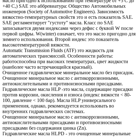
масло пригодно к использованию при температуре от +5 С до
+40 С,) SAE это аббревиатура: Общество Автомобильных
инженеров (Society of Automotive Engineers). Зависимость
вязкостно-температурных свойств это и есть показатель SAE.
SAE регламентирует "густоту" масла. Класс по SAE
записывается двумя индексами через дефис с буквой W после
первой цифры. W(winter) означает, что это масло пригодно для
зимнего использования. Второй индекс это показатель
высокотемпературной вязкости.
Automatic Transmission Fluids (ATF) это жидкость для
автоматических трансмиссий. Особенности работы:
работоспособна при высоких температурах, цвет жидкости
(наиболее часто встречающийся красный).
Очищенное гидравлическое минеральное масло без присадок.
Очищенное минеральное масло с антикоррозионными,
антиокислительными и противоизносными присадками.
Гидравлические масла HLP -это масла, содержащие присадки
против коррозии, окисления и износа (индекс вязкости < 80-
100, давление < 100 бар). Масла HLP универсального
применения, однако, рекомендуется использовать во
внутренних гидравлических системах.
Очищенное минеральное масло с антикоррозионными,
антиокислительными присадками и противоизносными
присадками без содержания цинка (Zn).
Гидравлические масла HLPD - это очищенные минеральные