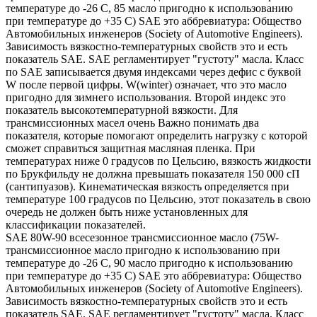
температуре до -26 С, 85 масло пригодно к использованию
при температуре до +35 С) SAE это аббревиатура: Общество
Автомобильных инженеров (Society of Automotive Engineers).
Зависимость вязкостно-температурных свойств это и есть
показатель SAE. SAE регламентирует "густоту" масла. Класс
по SAE записывается двумя индексами через дефис с буквой
W после первой цифры. W(winter) означает, что это масло
пригодно для зимнего использования. Второй индекс это
показатель высокотемпературной вязкости. Для
трансмиссионных масел очень Важно понимать два
показателя, которые помогают определить нагрузку с которой
сможет справиться защитная масляная пленка. При
температурах ниже 0 градусов по Цельсию, вязкость жидкости
по Брукфильду не должна превышать показателя 150 000 сП
(сантипуазов). Кинематическая вязкость определяется при
температуре 100 градусов по Цельсию, этот показатель в свою
очередь не должен быть ниже установленных для
классификации показателей.
SAE 80W-90 всесезонное трансмиссионное масло (75W-
трансмиссионное масло пригодно к использованию при
температуре до -26 С, 90 масло пригодно к использованию
при температуре до +35 С) SAE это аббревиатура: Общество
Автомобильных инженеров (Society of Automotive Engineers).
Зависимость вязкостно-температурных свойств это и есть
показатель SAE. SAE регламентирует "густоту" масла. Класс