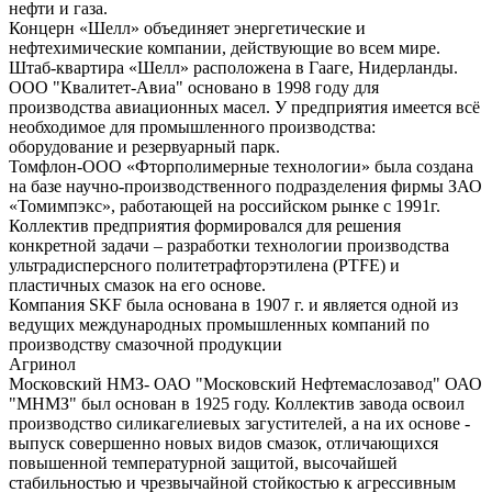
нефти и газа.
Концерн «Шелл» объединяет энергетические и
нефтехимические компании, действующие во всем мире.
Штаб-квартира «Шелл» расположена в Гааге, Нидерланды.
ООО "Квалитет-Авиа" основано в 1998 году для
производства авиационных масел. У предприятия имеется всё
необходимое для промышленного производства:
оборудование и резервуарный парк.
Томфлон-ООО «Фторполимерные технологии» была создана
на базе научно-производственного подразделения фирмы ЗАО
«Томимпэкс», работающей на российском рынке с 1991г.
Коллектив предприятия формировался для решения
конкретной задачи – разработки технологии производства
ультрадисперсного политетрафторэтилена (PTFE) и
пластичных смазок на его основе.
Компания SKF была основана в 1907 г. и является одной из
ведущих международных промышленных компаний по
производству смазочной продукции
Агринол
Московский НМЗ- ОАО "Московский Нефтемаслозавод" ОАО
"МНМЗ" был основан в 1925 году. Коллектив завода освоил
производство силикагелиевых загустителей, а на их основе -
выпуск совершенно новых видов смазок, отличающихся
повышенной температурной защитой, высочайшей
стабильностью и чрезвычайной стойкостью к агрессивным