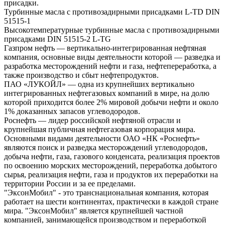
присадки.
Турбинные масла с противозадирными присадками L-TD DIN
51515-1
Высокотемпературные турбинные масла с противозадирными
присадками DIN 51515-2 L-TG
Газпром нефть — вертикально-интегрированная нефтяная
компания, основные виды деятельности которой — разведка и
разработка месторождений нефти и газа, нефтепереработка, а
также производство и сбыт нефтепродуктов.
ПАО «ЛУКОЙЛ» — одна из крупнейших вертикально
интегрированных нефтегазовых компаний в мире, на долю
которой приходится более 2% мировой добычи нефти и около
1% доказанных запасов углеводородов.
Роснефть — лидер российской нефтяной отрасли и
крупнейшая публичная нефтегазовая корпорация мира.
Основными видами деятельности ОАО «НК «Роснефть»
являются поиск и разведка месторождений углеводородов,
добыча нефти, газа, газового конденсата, реализация проектов
по освоению морских месторождений, переработка добытого
сырья, реализация нефти, газа и продуктов их переработки на
территории России и за ее пределами.
"ЭксонМобил" - это транснациональная компания, которая
работает на шести континентах, практически в каждой стране
мира. "ЭксонМобил" является крупнейшей частной
компанией, занимающейся производством и переработкой