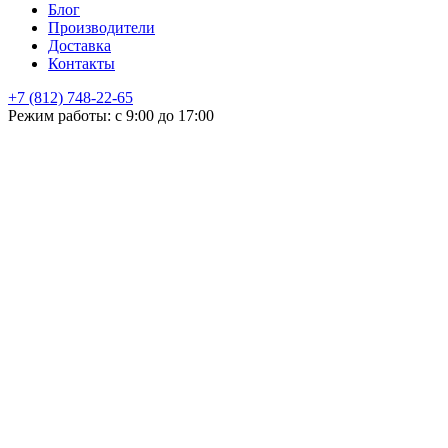
Блог
Производители
Доставка
Контакты
+7 (812) 748-22-65
НЕ НАШЛИ ЧТО ИСКАЛИ
Режим работы: с 9:00 до 17:00
Оставьте заявку и мы подберем подходящую продукцию,
проконсультируем
+7
Поиск
Я принимаю
политику конфиденциальности
и согласен на
обработку своих персональных данных.
ОСТАЛИСЬ ВОПРОСЫ!?