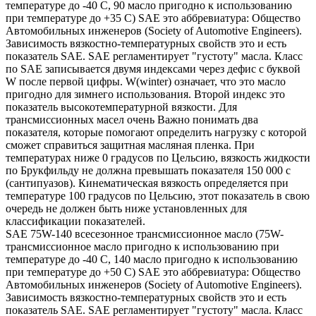
температуре до -40 С, 90 масло пригодно к использованию
при температуре до +35 С) SAE это аббревиатура: Общество
Автомобильных инженеров (Society of Automotive Engineers).
Зависимость вязкостно-температурных свойств это и есть
показатель SAE. SAE регламентирует "густоту" масла. Класс
по SAE записывается двумя индексами через дефис с буквой
W после первой цифры. W(winter) означает, что это масло
пригодно для зимнего использования. Второй индекс это
показатель высокотемпературной вязкости. Для
трансмиссионных масел очень Важно понимать два
показателя, которые помогают определить нагрузку с которой
сможет справиться защитная масляная пленка. При
температурах ниже 0 градусов по Цельсию, вязкость жидкости
по Брукфильду не должна превышать показателя 150 000 с
(сантипуазов). Кинематическая вязкость определяется при
температуре 100 градусов по Цельсию, этот показатель в свою
очередь не должен быть ниже установленных для
классификации показателей.
SAE 75W-140 всесезонное трансмиссионное масло (75W-
трансмиссионное масло пригодно к использованию при
температуре до -40 С, 140 масло пригодно к использованию
при температуре до +50 С) SAE это аббревиатура: Общество
Автомобильных инженеров (Society of Automotive Engineers).
Зависимость вязкостно-температурных свойств это и есть
показатель SAE. SAE регламентирует "густоту" масла. Класс