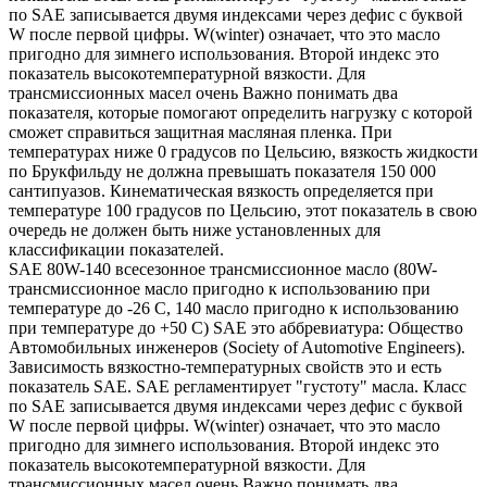
по SAE записывается двумя индексами через дефис с буквой
W после первой цифры. W(winter) означает, что это масло
пригодно для зимнего использования. Второй индекс это
показатель высокотемпературной вязкости. Для
трансмиссионных масел очень Важно понимать два
показателя, которые помогают определить нагрузку с которой
сможет справиться защитная масляная пленка. При
температурах ниже 0 градусов по Цельсию, вязкость жидкости
по Брукфильду не должна превышать показателя 150 000
сантипуазов. Кинематическая вязкость определяется при
температуре 100 градусов по Цельсию, этот показатель в свою
очередь не должен быть ниже установленных для
классификации показателей.
SAE 80W-140 всесезонное трансмиссионное масло (80W-
трансмиссионное масло пригодно к использованию при
температуре до -26 С, 140 масло пригодно к использованию
при температуре до +50 С) SAE это аббревиатура: Общество
Автомобильных инженеров (Society of Automotive Engineers).
Зависимость вязкостно-температурных свойств это и есть
показатель SAE. SAE регламентирует "густоту" масла. Класс
по SAE записывается двумя индексами через дефис с буквой
W после первой цифры. W(winter) означает, что это масло
пригодно для зимнего использования. Второй индекс это
показатель высокотемпературной вязкости. Для
трансмиссионных масел очень Важно понимать два