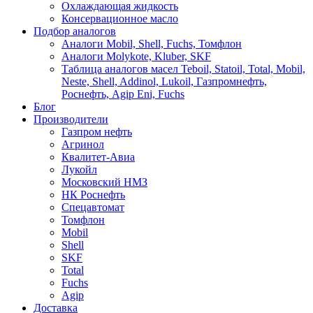
Охлаждающая жидкость
Консервационное масло
Подбор аналогов
Аналоги Mobil, Shell, Fuchs, Томфлон
Аналоги Molykote, Kluber, SKF
Таблица аналогов масел Teboil, Statoil, Total, Mobil,
Neste, Shell, Addinol, Lukoil, Газпромнефть,
Роснефть, Agip Eni, Fuchs
Блог
Производители
Газпром нефть
Агринол
Квалитет-Авиа
Лукойл
Московский НМЗ
НК Роснефть
Спецавтомат
Томфлон
Mobil
Shell
SKF
Total
Fuchs
Agip
Доставка