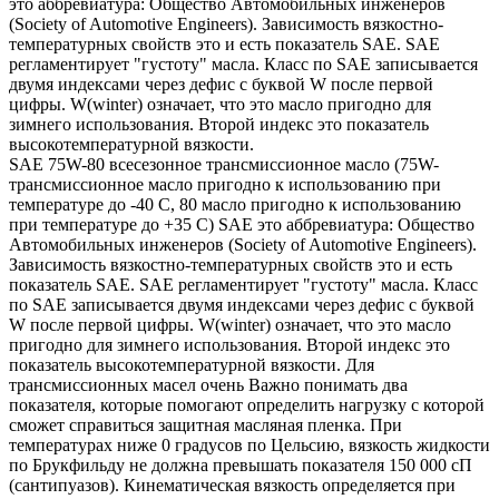
это аббревиатура: Общество Автомобильных инженеров
(Society of Automotive Engineers). Зависимость вязкостно-
температурных свойств это и есть показатель SAE. SAE
регламентирует "густоту" масла. Класс по SAE записывается
двумя индексами через дефис с буквой W после первой
цифры. W(winter) означает, что это масло пригодно для
зимнего использования. Второй индекс это показатель
высокотемпературной вязкости.
SAE 75W-80 всесезонное трансмиссионное масло (75W-
трансмиссионное масло пригодно к использованию при
температуре до -40 С, 80 масло пригодно к использованию
при температуре до +35 С) SAE это аббревиатура: Общество
Автомобильных инженеров (Society of Automotive Engineers).
Зависимость вязкостно-температурных свойств это и есть
показатель SAE. SAE регламентирует "густоту" масла. Класс
по SAE записывается двумя индексами через дефис с буквой
W после первой цифры. W(winter) означает, что это масло
пригодно для зимнего использования. Второй индекс это
показатель высокотемпературной вязкости. Для
трансмиссионных масел очень Важно понимать два
показателя, которые помогают определить нагрузку с которой
сможет справиться защитная масляная пленка. При
температурах ниже 0 градусов по Цельсию, вязкость жидкости
по Брукфильду не должна превышать показателя 150 000 сП
(сантипуазов). Кинематическая вязкость определяется при