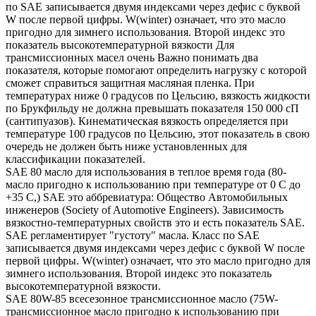
по SAE записывается двумя индексами через дефис с буквой
W после первой цифры. W(winter) означает, что это масло
пригодно для зимнего использования. Второй индекс это
показатель высокотемпературной вязкости Для
трансмиссионных масел очень Важно понимать два
показателя, которые помогают определить нагрузку с которой
сможет справиться защитная масляная пленка. При
температурах ниже 0 градусов по Цельсию, вязкость жидкости
по Брукфильду не должна превышать показателя 150 000 сП
(сантипуазов). Кинематическая вязкость определяется при
температуре 100 градусов по Цельсию, этот показатель в свою
очередь не должен быть ниже установленных для
классификации показателей.
SAE 80 масло для использования в теплое время года (80-
масло пригодно к использованию при температуре от 0 С до
+35 С,) SAE это аббревиатура: Общество Автомобильных
инженеров (Society of Automotive Engineers). Зависимость
вязкостно-температурных свойств это и есть показатель SAE.
SAE регламентирует "густоту" масла. Класс по SAE
записывается двумя индексами через дефис с буквой W после
первой цифры. W(winter) означает, что это масло пригодно для
зимнего использования. Второй индекс это показатель
высокотемпературной вязкости.
SAE 80W-85 всесезонное трансмиссионное масло (75W-
трансмиссионное масло пригодно к использованию при