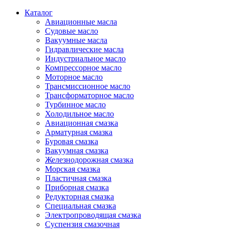
Каталог
Авиационные масла
Судовые масло
Вакуумные масла
Гидравлические масла
Индустриальное масло
Компрессорное масло
Моторное масло
Трансмиссионное масло
Трансформаторное масло
Турбинное масло
Холодильное масло
Авиационная смазка
Арматурная смазка
Буровая смазка
Вакуумная смазка
Железнодорожная смазка
Морская смазка
Пластичная смазка
Приборная смазка
Редукторная смазка
Специальная смазка
Электропроводящая смазка
Суспензия смазочная