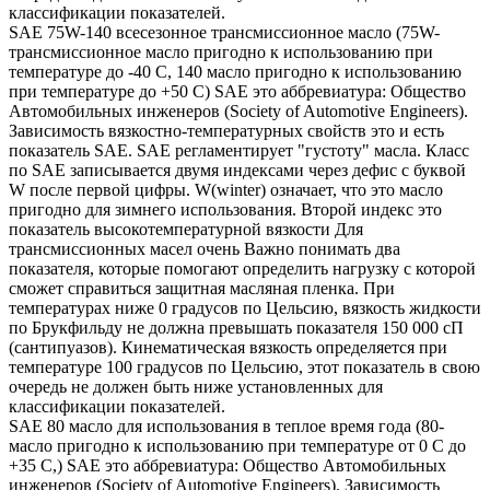
классификации показателей.
SAE 75W-140 всесезонное трансмиссионное масло (75W-
трансмиссионное масло пригодно к использованию при
температуре до -40 С, 140 масло пригодно к использованию
при температуре до +50 С) SAE это аббревиатура: Общество
Автомобильных инженеров (Society of Automotive Engineers).
Зависимость вязкостно-температурных свойств это и есть
показатель SAE. SAE регламентирует "густоту" масла. Класс
по SAE записывается двумя индексами через дефис с буквой
W после первой цифры. W(winter) означает, что это масло
пригодно для зимнего использования. Второй индекс это
показатель высокотемпературной вязкости Для
трансмиссионных масел очень Важно понимать два
показателя, которые помогают определить нагрузку с которой
сможет справиться защитная масляная пленка. При
температурах ниже 0 градусов по Цельсию, вязкость жидкости
по Брукфильду не должна превышать показателя 150 000 сП
(сантипуазов). Кинематическая вязкость определяется при
температуре 100 градусов по Цельсию, этот показатель в свою
очередь не должен быть ниже установленных для
классификации показателей.
SAE 80 масло для использования в теплое время года (80-
масло пригодно к использованию при температуре от 0 С до
+35 С,) SAE это аббревиатура: Общество Автомобильных
инженеров (Society of Automotive Engineers). Зависимость