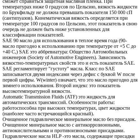
сможет справиться защитная масляная пленка. При
температурах ниже 0 градусов по Цельсию, вязкость жидкости
по Брукфильду не должна превышать показателя 150 000 сП
(сантипуазов). Кинематическая вязкость определяется при
температуре 100 градусов по Цельсию, этот показатель в свою
очередь не должен быть ниже установленных для
классификации показателей.
SAE 90 масло для использования в теплое время года (90-
масло пригодно к использованию при температуре от +5 С до
+40 С,) SAE это аббревиатура: Общество Автомобильных
инженеров (Society of Automotive Engineers). Зависимость
вязкостно-температурных свойств это и есть показатель SAE.
SAE регламентирует "густоту" масла. Класс по SAE
записывается двумя индексами через дефис с буквой W после
первой цифры. W(winter) означает, что это масло пригодно для
зимнего использования. Второй индекс это показатель
высокотемпературной вязкости.
Automatic Transmission Fluids (ATF) это жидкость для
автоматических трансмиссий. Особенности работы:
работоспособна при высоких температурах, цвет жидкости
(наиболее часто встречающийся красный).
Очищенное гидравлическое минеральное масло без присадок.
Очищенное минеральное масло с антикоррозионными,
антиокислительными и противоизносными присадками.
Гидравлические масла HLP -это масла, содержащие присадки