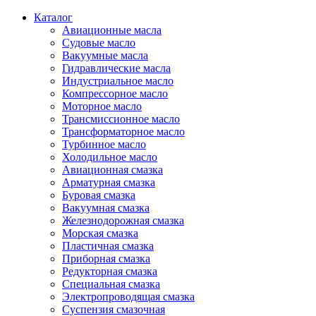
Каталог
Авиационные масла
Судовые масло
Вакуумные масла
Гидравлические масла
Индустриальное масло
Компрессорное масло
Моторное масло
Трансмиссионное масло
Трансформаторное масло
Турбинное масло
Холодильное масло
Авиационная смазка
Арматурная смазка
Буровая смазка
Вакуумная смазка
Железнодорожная смазка
Морская смазка
Пластичная смазка
Приборная смазка
Редукторная смазка
Специальная смазка
Электропроводящая смазка
Суспензия смазочная