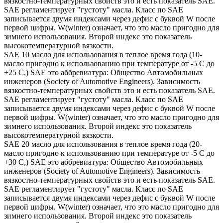
вязкостно-температурных свойств это и есть показатель SAE.
SAE регламентирует "густоту" масла. Класс по SAE
записывается двумя индексами через дефис с буквой W после
первой цифры. W(winter) означает, что это масло пригодно для
зимнего использования. Второй индекс это показатель
высокотемпературной вязкости.
SAE 10 масло для использования в теплое время года (10-
масло пригодно к использованию при температуре от -5 С до
+25 С,) SAE это аббревиатура: Общество Автомобильных
инженеров (Society of Automotive Engineers). Зависимость
вязкостно-температурных свойств это и есть показатель SAE.
SAE регламентирует "густоту" масла. Класс по SAE
записывается двумя индексами через дефис с буквой W после
первой цифры. W(winter) означает, что это масло пригодно для
зимнего использования. Второй индекс это показатель
высокотемпературной вязкости.
SAE 20 масло для использования в теплое время года (20-
масло пригодно к использованию при температуре от -5 С до
+30 С,) SAE это аббревиатура: Общество Автомобильных
инженеров (Society of Automotive Engineers). Зависимость
вязкостно-температурных свойств это и есть показатель SAE.
SAE регламентирует "густоту" масла. Класс по SAE
записывается двумя индексами через дефис с буквой W после
первой цифры. W(winter) означает, что это масло пригодно для
зимнего использования. Второй индекс это показатель