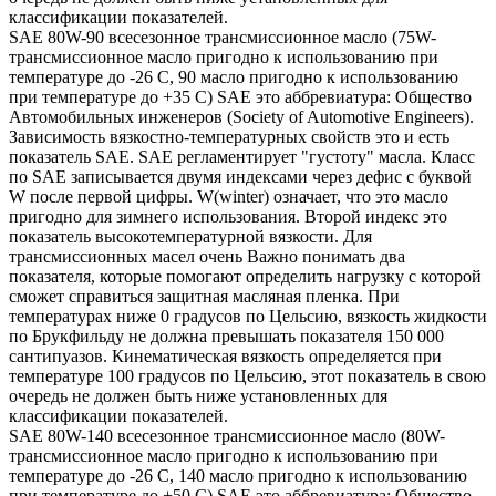
классификации показателей.
SAE 80W-90 всесезонное трансмиссионное масло (75W-
трансмиссионное масло пригодно к использованию при
температуре до -26 С, 90 масло пригодно к использованию
при температуре до +35 С) SAE это аббревиатура: Общество
Автомобильных инженеров (Society of Automotive Engineers).
Зависимость вязкостно-температурных свойств это и есть
показатель SAE. SAE регламентирует "густоту" масла. Класс
по SAE записывается двумя индексами через дефис с буквой
W после первой цифры. W(winter) означает, что это масло
пригодно для зимнего использования. Второй индекс это
показатель высокотемпературной вязкости. Для
трансмиссионных масел очень Важно понимать два
показателя, которые помогают определить нагрузку с которой
сможет справиться защитная масляная пленка. При
температурах ниже 0 градусов по Цельсию, вязкость жидкости
по Брукфильду не должна превышать показателя 150 000
сантипуазов. Кинематическая вязкость определяется при
температуре 100 градусов по Цельсию, этот показатель в свою
очередь не должен быть ниже установленных для
классификации показателей.
SAE 80W-140 всесезонное трансмиссионное масло (80W-
трансмиссионное масло пригодно к использованию при
температуре до -26 С, 140 масло пригодно к использованию
при температуре до +50 С) SAE это аббревиатура: Общество