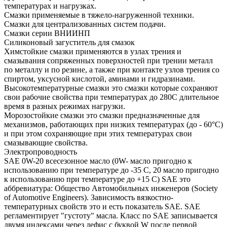
температурах и нагрузках.
Смазки применяемые в тяжело-нагруженной техники.
Смазки для централизованных систем подачи.
Смазки серии ВНИИНП
Силиконовый загуститель для смазок
Химстойкие смазки применяются в узлах трения и
смазывания сопряженных поверхностей при трении металл
по металлу и по резине, а также при контакте узлов трения со
спиртом, уксусной кислотой, аминами и гидразинами.
Высокотемпературные смазки это смазки которые сохраняют
свои рабочие свойства при температурах до 280С длительное
время в разных режимах нагрузки.
Морозостойкие смазки это смазки предназначенные для
механизмов, работающих при низких температурах (до - 60°С)
и при этом сохраняющие при этих температурах свои
смазывающие свойства.
Электропроводность
SAE 0W-20 всесезонное масло (0W- масло пригодно к
использованию при температуре до -35 С, 20 масло пригодно
к использованию при температуре до +15 С) SAE это
аббревиатура: Общество Автомобильных инженеров (Society
of Automotive Engineers). Зависимость вязкостно-
температурных свойств это и есть показатель SAE. SAE
регламентирует "густоту" масла. Класс по SAE записывается
двумя индексами через дефис с буквой W после первой