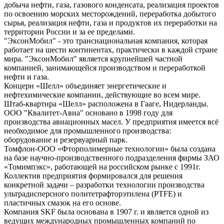
добыча нефти, газа, газового конденсата, реализация проектов
по освоению морских месторождений, переработка добытого
сырья, реализация нефти, газа и продуктов их переработки на
территории России и за ее пределами.
"ЭксонМобил" - это транснациональная компания, которая
работает на шести континентах, практически в каждой стране
мира. "ЭксонМобил" является крупнейшей частной
компанией, занимающейся производством и переработкой
нефти и газа.
Концерн «Шелл» объединяет энергетические и
нефтехимические компании, действующие во всем мире.
Штаб-квартира «Шелл» расположена в Гааге, Нидерланды.
ООО "Квалитет-Авиа" основано в 1998 году для
производства авиационных масел. У предприятия имеется всё
необходимое для промышленного производства:
оборудование и резервуарный парк.
Томфлон-ООО «Фторполимерные технологии» была создана
на базе научно-производственного подразделения фирмы ЗАО
«Томимпэкс», работающей на российском рынке с 1991г.
Коллектив предприятия формировался для решения
конкретной задачи – разработки технологии производства
ультрадисперсного политетрафторэтилена (PTFE) и
пластичных смазок на его основе.
Компания SKF была основана в 1907 г. и является одной из
ведущих международных промышленных компаний по