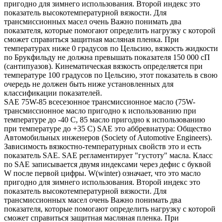
пригодно для зимнего использования. Второй индекс это
показатель высокотемпературной вязкости. Для
трансмиссионных масел очень Важно понимать два
показателя, которые помогают определить нагрузку с которой
сможет справиться защитная масляная пленка. При
температурах ниже 0 градусов по Цельсию, вязкость жидкости
по Брукфильду не должна превышать показателя 150 000 сП
(сантипуазов). Кинематическая вязкость определяется при
температуре 100 градусов по Цельсию, этот показатель в свою
очередь не должен быть ниже установленных для
классификации показателей.
SAE 75W-85 всесезонное трансмиссионное масло (75W-
трансмиссионное масло пригодно к использованию при
температуре до -40 С, 85 масло пригодно к использованию
при температуре до +35 С) SAE это аббревиатура: Общество
Автомобильных инженеров (Society of Automotive Engineers).
Зависимость вязкостно-температурных свойств это и есть
показатель SAE. SAE регламентирует "густоту" масла. Класс
по SAE записывается двумя индексами через дефис с буквой
W после первой цифры. W(winter) означает, что это масло
пригодно для зимнего использования. Второй индекс это
показатель высокотемпературной вязкости. Для
трансмиссионных масел очень Важно понимать два
показателя, которые помогают определить нагрузку с которой
сможет справиться защитная масляная пленка. При