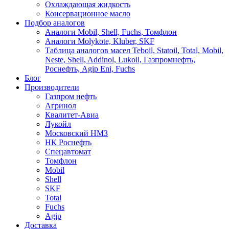
Охлаждающая жидкость
Консервационное масло
Подбор аналогов
Аналоги Mobil, Shell, Fuchs, Томфлон
Аналоги Molykote, Kluber, SKF
Таблица аналогов масел Teboil, Statoil, Total, Mobil,
Neste, Shell, Addinol, Lukoil, Газпромнефть,
Роснефть, Agip Eni, Fuchs
Блог
Производители
Газпром нефть
Агринол
Квалитет-Авиа
Лукойл
Московский НМЗ
НК Роснефть
Спецавтомат
Томфлон
Mobil
Shell
SKF
Total
Fuchs
Agip
Доставка