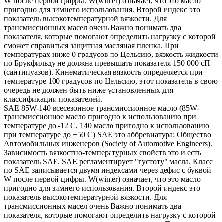
W после первой цифры. W(winter) означает, что это масло
пригодно для зимнего использования. Второй индекс это
показатель высокотемпературной вязкости. Для
трансмиссионных масел очень Важно понимать два
показателя, которые помогают определить нагрузку с которой
сможет справиться защитная масляная пленка. При
температурах ниже 0 градусов по Цельсию, вязкость жидкости
по Брукфильду не должна превышать показателя 150 000 сП
(сантипуазов). Кинематическая вязкость определяется при
температуре 100 градусов по Цельсию, этот показатель в свою
очередь не должен быть ниже установленных для
классификации показателей.
SAE 85W-140 всесезонное трансмиссионное масло (85W-
трансмиссионное масло пригодно к использованию при
температуре до -12 С, 140 масло пригодно к использованию
при температуре до +50 С) SAE это аббревиатура: Общество
Автомобильных инженеров (Society of Automotive Engineers).
Зависимость вязкостно-температурных свойств это и есть
показатель SAE. SAE регламентирует "густоту" масла. Класс
по SAE записывается двумя индексами через дефис с буквой
W после первой цифры. W(winter) означает, что это масло
пригодно для зимнего использования. Второй индекс это
показатель высокотемпературной вязкости. Для
трансмиссионных масел очень Важно понимать два
показателя, которые помогают определить нагрузку с которой