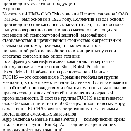
производству смазочной продукции
Агринол
Московский НМЗ- ОАО "Московский Нефтемаслозавод" ОАО
"МНМЗ" был основан в 1925 году. Коллектив завода освоил
производство силикагелиевых загустителей, а на их основе -
выпуск совершенно новых видов смазок, отличающихся
повышенной температурной защитой, высочайшей
стабильностью и чрезвычайной стойкостью к агрессивным
средам (кислотами, щелочам) и в конечном итоге -
повышенной работоспособностью в конкретных узлах и
агрегатах современных видов техники.
Total французская нефтегазовая компания, четвёртая по
объёму добычи в мире после Shell, British Petroleum
,ExxonMobil. Штаб-квартира расположена в Париже.
FUCHS — это основанная в Германии глобальная группа
компаний, которая уже в течении более чем 85 лет занимается
разработкой, производством и сбытом смазочных материалов
практически для всех областей применения и отраслей
промышленности. В составе группы FUCHS насчитывается
около 60 компаний и почти 5000 сотрудников по всему миру, а
сама группа FUCHS является лидирующим независимым
поставщиком смазочных материалов.
Agip (Azienda Generale Italiana Petroli) — коммерческий бренд
итальянской группы Eni S.p.A. — одной из крупнейших
мировых нефтяных компаний.