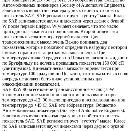
Автомобильных инженеров (Society of Automotive Engineers).
Зависимость вязкостно-температурных свойств это и есть
показатель SAE. SAE регламентирует "густоту" масла. Класс
по SAE записывается двумя индексами через дефис с буквой
W после первой цифры. W(winter) означает, что это масло
пригодно для зимнего использования. Второй индекс это
показатель высокотемпературной вязкости. Для
трансмиссионных масел очень Важно понимать два
показателя, которые помогают определить нагрузку с которой
сможет справиться защитная масляная пленка. При
температурах ниже 0 градусов по Цельсию, вязкость жидкости
по Брукфильду не должна превышать показателя 150 000 сП
(сантипуазов). Кинематическая вязкость определяется при
температуре 100 градусов по Цельсию, этот показатель в свою
очередь не должен быть ниже установленных для
классификации показателей.
SAE 85W-90 всесезонное трансмиссионное масло (75W-
трансмиссионное масло пригодно к использованию при
температуре до -12, 90 масло пригодно к использованию при
температуре до +45 С) SAE это аббревиатура: Общество
Автомобильных инженеров (Society of Automotive Engineers).
Зависимость вязкостно-температурных свойств это и есть
показатель SAE. SAE регламентирует "густоту" масла. Класс
по SAE записывается двумя индексами через дефис с буквой