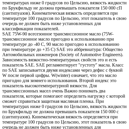
температурах ниже 0 градусов по Цельсию, вязкость жидкости
по Брукфильду не должна превышать показателя 150 000 сП
(сантипуазов). Кинематическая вязкость определяется при
температуре 100 градусов по Цельсию, этот показатель в свою
очередь не должен быть ниже установленных для
классификации показателей.
SAE 75W-90 всесезонное трансмиссионное масло (75W-
трансмиссионное масло пригодно к использованию при
температуре до -40 С, 90 масло пригодно к использованию
при температуре до +35 С) SAE это аббревиатура: Общество
Автомобильных инженеров (Society of Automotive Engineers).
Зависимость вязкостно-температурных свойств это и есть
показатель SAE. SAE регламентирует "густоту" масла. Класс
по SAE записывается двумя индексами через дефис с буквой
W после первой цифры. W(winter) означает, что это масло
пригодно для зимнего использования. Второй индекс это
показатель высокотемпературной вязкости. Для
трансмиссионных масел очень Важно понимать два
показателя, которые помогают определить нагрузку с которой
сможет справиться защитная масляная пленка. При
температурах ниже 0 градусов по Цельсию, вязкость жидкости
по Брукфильду не должна превышать показателя 150 000 с
(сантипуазов). Кинематическая вязкость определяется при
температуре 100 градусов по Цельсию, этот показатель в свою
очередь не должен быть ниже установленных для