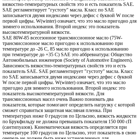
вязкостно-температурных свойств это и есть показатель SAE.
SAE регламентирует "густоту" масла. Класс по SAE
записывается двумя индексами через дефис с буквой W после
первой цифры. W(winter) означает, что это масло пригодно для
зимнего использования. Второй индекс это показатель
высокотемпературной вязкости.
SAE 80W-85 всесезонное трансмиссионное масло (75W-
трансмиссионное масло пригодно к использованию при
температуре до -26 С, 85 масло пригодно к использованию
при температуре до +35 С) SAE это аббревиатура: Общество
Автомобильных инженеров (Society of Automotive Engineers).
Зависимость вязкостно-температурных свойств это и есть
показатель SAE. SAE регламентирует "густоту" масла. Класс
по SAE записывается двумя индексами через дефис с буквой
W после первой цифры. W(winter) означает, что это масло
пригодно для зимнего использования. Второй индекс это
показатель высокотемпературной вязкости. Для
трансмиссионных масел очень Важно понимать два
показателя, которые помогают определить нагрузку с которой
сможет справиться защитная масляная пленка. При
температурах ниже 0 градусов по Цельсию, вязкость жидкости
по Брукфильду не должна превышать показателя 150 000 сП
(сантипуазов). Кинематическая вязкость определяется при
температуре 100 градусов по Цельсию, этот показатель в свою
очередь не должен быть ниже установленных для