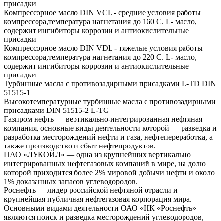
присадки.
Компрессорное масло DIN VCL - средние условия работы
компрессора,температура нагнетания до 160 С. L- масло,
содержит ингибиторы коррозии и антиокислительные
присадки.
Компрессорное масло DIN VDL - тяжелые условия работы
компрессора,температура нагнетания до 220 С. L- масло,
содержит ингибиторы коррозии и антиокислительные
присадки.
Турбинные масла с противозадирными присадками L-TD DIN
51515-1
Высокотемпературные турбинные масла с противозадирными
присадками DIN 51515-2 L-TG
Газпром нефть — вертикально-интегрированная нефтяная
компания, основные виды деятельности которой — разведка и
разработка месторождений нефти и газа, нефтепереработка, а
также производство и сбыт нефтепродуктов.
ПАО «ЛУКОЙЛ» — одна из крупнейших вертикально
интегрированных нефтегазовых компаний в мире, на долю
которой приходится более 2% мировой добычи нефти и около
1% доказанных запасов углеводородов.
Роснефть — лидер российской нефтяной отрасли и
крупнейшая публичная нефтегазовая корпорация мира.
Основными видами деятельности ОАО «НК «Роснефть»
являются поиск и разведка месторождений углеводородов,