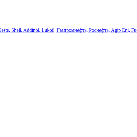
 Neste, Shell, Addinol, Lukoil, Газпромнефть, Роснефть, Agip Eni, Fu