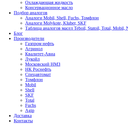
Охлаждающая жидкость
Консервационное масло
Подбор аналогов
Аналоги Mobil, Shell, Fuchs, Томфлон
Аналоги Molykote, Kluber, SKF
Таблица аналогов масел Teboil, Statoil, Total, Mobil,
Блог
Производители
Газпром нефть
Агринол
Квалитет-Авиа
Лукойл
Московский НМЗ
НК Роснефть
Спецавтомат
Томфлон
Mobil
Shell
SKF
Total
Fuchs
Agip
Доставка
Контакты