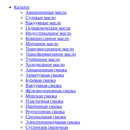
Каталог
Авиационные масла
Судовые масло
Вакуумные масла
Гидравлические масла
Индустриальное масло
Компрессорное масло
Моторное масло
Трансмиссионное масло
Трансформаторное масло
Турбинное масло
Холодильное масло
Авиационная смазка
Арматурная смазка
Буровая смазка
Вакуумная смазка
Железнодорожная смазка
Морская смазка
Пластичная смазка
Приборная смазка
Редукторная смазка
Специальная смазка
Электропроводящая смазка
Суспензия смазочная