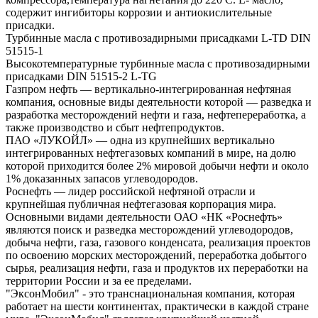
содержит ингибиторы коррозии и антиокислительные
присадки.
Турбинные масла с противозадирными присадками L-TD DIN
51515-1
Высокотемпературные турбинные масла с противозадирными
присадками DIN 51515-2 L-TG
Газпром нефть — вертикально-интегрированная нефтяная
компания, основные виды деятельности которой — разведка и
разработка месторождений нефти и газа, нефтепереработка, а
также производство и сбыт нефтепродуктов.
ПАО «ЛУКОЙЛ» — одна из крупнейших вертикально
интегрированных нефтегазовых компаний в мире, на долю
которой приходится более 2% мировой добычи нефти и около
1% доказанных запасов углеводородов.
Роснефть — лидер российской нефтяной отрасли и
крупнейшая публичная нефтегазовая корпорация мира.
Основными видами деятельности ОАО «НК «Роснефть»
являются поиск и разведка месторождений углеводородов,
добыча нефти, газа, газового конденсата, реализация проектов
по освоению морских месторождений, переработка добытого
сырья, реализация нефти, газа и продуктов их переработки на
территории России и за ее пределами.
"ЭксонМобил" - это транснациональная компания, которая
работает на шести континентах, практически в каждой стране