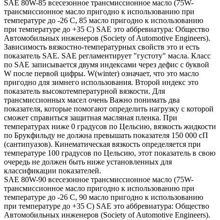
SAE 80W-85 всесезонное трансмиссионное масло (75W-
трансмиссионное масло пригодно к использованию при
температуре до -26 С, 85 масло пригодно к использованию
при температуре до +35 С) SAE это аббревиатура: Общество
Автомобильных инженеров (Society of Automotive Engineers).
Зависимость вязкостно-температурных свойств это и есть
показатель SAE. SAE регламентирует "густоту" масла. Класс
по SAE записывается двумя индексами через дефис с буквой
W после первой цифры. W(winter) означает, что это масло
пригодно для зимнего использования. Второй индекс это
показатель высокотемпературной вязкости. Для
трансмиссионных масел очень Важно понимать два
показателя, которые помогают определить нагрузку с которой
сможет справиться защитная масляная пленка. При
температурах ниже 0 градусов по Цельсию, вязкость жидкости
по Брукфильду не должна превышать показателя 150 000 сП
(сантипуазов). Кинематическая вязкость определяется при
температуре 100 градусов по Цельсию, этот показатель в свою
очередь не должен быть ниже установленных для
классификации показателей.
SAE 80W-90 всесезонное трансмиссионное масло (75W-
трансмиссионное масло пригодно к использованию при
температуре до -26 С, 90 масло пригодно к использованию
при температуре до +35 С) SAE это аббревиатура: Общество
Автомобильных инженеров (Society of Automotive Engineers).