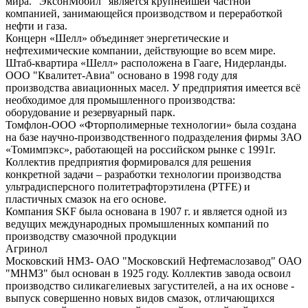
мира. "ЭксонМобил" является крупнейшей частной
компанией, занимающейся производством и переработкой
нефти и газа.
Концерн «Шелл» объединяет энергетические и
нефтехимические компании, действующие во всем мире.
Штаб-квартира «Шелл» расположена в Гааге, Нидерланды.
ООО "Квалитет-Авиа" основано в 1998 году для
производства авиационных масел. У предприятия имеется всё
необходимое для промышленного производства:
оборудование и резервуарный парк.
Томфлон-ООО «Фторполимерные технологии» была создана
на базе научно-производственного подразделения фирмы ЗАО
«Томимпэкс», работающей на российском рынке с 1991г.
Коллектив предприятия формировался для решения
конкретной задачи – разработки технологии производства
ультрадисперсного политетрафторэтилена (PTFE) и
пластичных смазок на его основе.
Компания SKF была основана в 1907 г. и является одной из
ведущих международных промышленных компаний по
производству смазочной продукции
Агринол
Московский НМЗ- ОАО "Московский Нефтемаслозавод" ОАО
"МНМЗ" был основан в 1925 году. Коллектив завода освоил
производство силикагелиевых загустителей, а на их основе -
выпуск совершенно новых видов смазок, отличающихся