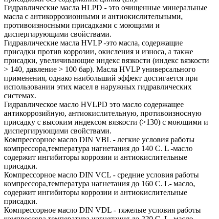
Гидравлические масла HLPD - это очищенные минеральные
масла с антикоррозионными и антиокислительными,
противоизносными присадками с моющими и
диспергирующими свойствами.
Гидравлические масла HVLP -это масла, содержащие
присадки против коррозии, окисления и износа, а также
присадки, увеличивающие индекс вязкости (индекс вязкости
> 140, давление > 100 бар). Масла HVLP универсального
применения, однако наибольший эффект достигается при
использовании этих масел в наружных гидравлических
системах.
Гидравлическое масло HVLPD это масло содержащее
антикоррозийную, антиокислительную, противоизносную
присадку с высоким индексом вязкости (>130) с моющими и
диспергирующими свойствами.
Компрессорное масло DIN VBL - легкие условия работы
компрессора,температура нагнетания до 140 С. L -масло
содержит ингибиторы коррозии и антиокислительные
присадки.
Компрессорное масло DIN VCL - средние условия работы
компрессора,температура нагнетания до 160 С. L- масло,
содержит ингибиторы коррозии и антиокислительные
присадки.
Компрессорное масло DIN VDL - тяжелые условия работы
компрессора,температура нагнетания до 220 С. L- масло,