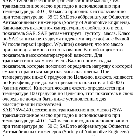
SAE 75W-90 всесезонное трансмиссионное масло (75W-
трансмиссионное масло пригодно к использованию при
температуре до -40 С, 90 масло пригодно к использованию
при температуре до +35 С) SAE это аббревиатура: Общество
Автомобильных инженеров (Society of Automotive Engineers).
Зависимость вязкостно-температурных свойств это и есть
показатель SAE. SAE регламентирует "густоту" масла. Класс
по SAE записывается двумя индексами через дефис с буквой
W после первой цифры. W(winter) означает, что это масло
пригодно для зимнего использования. Второй индекс это
показатель высокотемпературной вязкости. Для
трансмиссионных масел очень Важно понимать два
показателя, которые помогают определить нагрузку с которой
сможет справиться защитная масляная пленка. При
температурах ниже 0 градусов по Цельсию, вязкость жидкости
по Брукфильду не должна превышать показателя 150 000 с
(сантипуазов). Кинематическая вязкость определяется при
температуре 100 градусов по Цельсию, этот показатель в свою
очередь не должен быть ниже установленных для
классификации показателей.
SAE 75W-140 всесезонное трансмиссионное масло (75W-
трансмиссионное масло пригодно к использованию при
температуре до -40 С, 140 масло пригодно к использованию
при температуре до +50 С) SAE это аббревиатура: Общество
Автомобильных инженеров (Society of Automotive Engineers).