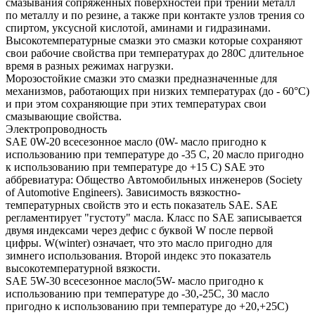
смазывания сопряженных поверхностей при трении металл
по металлу и по резине, а также при контакте узлов трения со
спиртом, уксусной кислотой, аминами и гидразинами.
Высокотемпературные смазки это смазки которые сохраняют
свои рабочие свойства при температурах до 280С длительное
время в разных режимах нагрузки.
Морозостойкие смазки это смазки предназначенные для
механизмов, работающих при низких температурах (до - 60°С)
и при этом сохраняющие при этих температурах свои
смазывающие свойства.
Электропроводность
SAE 0W-20 всесезонное масло (0W- масло пригодно к
использованию при температуре до -35 С, 20 масло пригодно
к использованию при температуре до +15 С) SAE это
аббревиатура: Общество Автомобильных инженеров (Society
of Automotive Engineers). Зависимость вязкостно-
температурных свойств это и есть показатель SAE. SAE
регламентирует "густоту" масла. Класс по SAE записывается
двумя индексами через дефис с буквой W после первой
цифры. W(winter) означает, что это масло пригодно для
зимнего использования. Второй индекс это показатель
высокотемпературной вязкости.
SAE 5W-30 всесезонное масло(5W- масло пригодно к
использованию при температуре до -30,-25С, 30 масло
пригодно к использованию при температуре до +20,+25С)