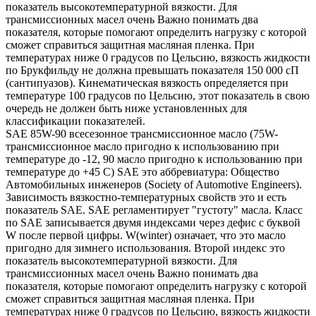
показатель высокотемпературной вязкости. Для
трансмиссионных масел очень Важно понимать два
показателя, которые помогают определить нагрузку с которой
сможет справиться защитная масляная пленка. При
температурах ниже 0 градусов по Цельсию, вязкость жидкости
по Брукфильду не должна превышать показателя 150 000 сП
(сантипуазов). Кинематическая вязкость определяется при
температуре 100 градусов по Цельсию, этот показатель в свою
очередь не должен быть ниже установленных для
классификации показателей.
SAE 85W-90 всесезонное трансмиссионное масло (75W-
трансмиссионное масло пригодно к использованию при
температуре до -12, 90 масло пригодно к использованию при
температуре до +45 С) SAE это аббревиатура: Общество
Автомобильных инженеров (Society of Automotive Engineers).
Зависимость вязкостно-температурных свойств это и есть
показатель SAE. SAE регламентирует "густоту" масла. Класс
по SAE записывается двумя индексами через дефис с буквой
W после первой цифры. W(winter) означает, что это масло
пригодно для зимнего использования. Второй индекс это
показатель высокотемпературной вязкости. Для
трансмиссионных масел очень Важно понимать два
показателя, которые помогают определить нагрузку с которой
сможет справиться защитная масляная пленка. При
температурах ниже 0 градусов по Цельсию, вязкость жидкости