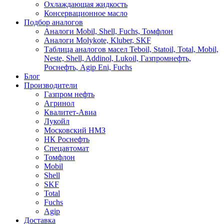
Охлаждающая жидкость
Консервационное масло
Подбор аналогов
Аналоги Mobil, Shell, Fuchs, Томфлон
Аналоги Molykote, Kluber, SKF
Таблица аналогов масел Teboil, Statoil, Total, Mobil,
Neste, Shell, Addinol, Lukoil, Газпромнефть,
Роснефть, Agip Eni, Fuchs
Блог
Производители
Газпром нефть
Агринол
Квалитет-Авиа
Лукойл
Московский НМЗ
НК Роснефть
Спецавтомат
Томфлон
Mobil
Shell
SKF
Total
Fuchs
Agip
Доставка