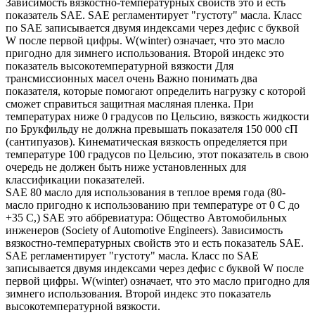
Зависимость вязкостно-температурных свойств это и есть
показатель SAE. SAE регламентирует "густоту" масла. Класс
по SAE записывается двумя индексами через дефис с буквой
W после первой цифры. W(winter) означает, что это масло
пригодно для зимнего использования. Второй индекс это
показатель высокотемпературной вязкости Для
трансмиссионных масел очень Важно понимать два
показателя, которые помогают определить нагрузку с которой
сможет справиться защитная масляная пленка. При
температурах ниже 0 градусов по Цельсию, вязкость жидкости
по Брукфильду не должна превышать показателя 150 000 сП
(сантипуазов). Кинематическая вязкость определяется при
температуре 100 градусов по Цельсию, этот показатель в свою
очередь не должен быть ниже установленных для
классификации показателей.
SAE 80 масло для использования в теплое время года (80-
масло пригодно к использованию при температуре от 0 С до
+35 С,) SAE это аббревиатура: Общество Автомобильных
инженеров (Society of Automotive Engineers). Зависимость
вязкостно-температурных свойств это и есть показатель SAE.
SAE регламентирует "густоту" масла. Класс по SAE
записывается двумя индексами через дефис с буквой W после
первой цифры. W(winter) означает, что это масло пригодно для
зимнего использования. Второй индекс это показатель
высокотемпературной вязкости.