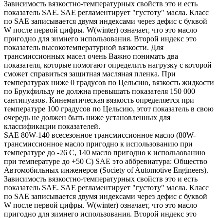
Зависимость вязкостно-температурных свойств это и есть
показатель SAE. SAE регламентирует "густоту" масла. Класс
по SAE записывается двумя индексами через дефис с буквой
W после первой цифры. W(winter) означает, что это масло
пригодно для зимнего использования. Второй индекс это
показатель высокотемпературной вязкости. Для
трансмиссионных масел очень Важно понимать два
показателя, которые помогают определить нагрузку с которой
сможет справиться защитная масляная пленка. При
температурах ниже 0 градусов по Цельсию, вязкость жидкости
по Брукфильду не должна превышать показателя 150 000
сантипуазов. Кинематическая вязкость определяется при
температуре 100 градусов по Цельсию, этот показатель в свою
очередь не должен быть ниже установленных для
классификации показателей.
SAE 80W-140 всесезонное трансмиссионное масло (80W-
трансмиссионное масло пригодно к использованию при
температуре до -26 С, 140 масло пригодно к использованию
при температуре до +50 С) SAE это аббревиатура: Общество
Автомобильных инженеров (Society of Automotive Engineers).
Зависимость вязкостно-температурных свойств это и есть
показатель SAE. SAE регламентирует "густоту" масла. Класс
по SAE записывается двумя индексами через дефис с буквой
W после первой цифры. W(winter) означает, что это масло
пригодно для зимнего использования. Второй индекс это