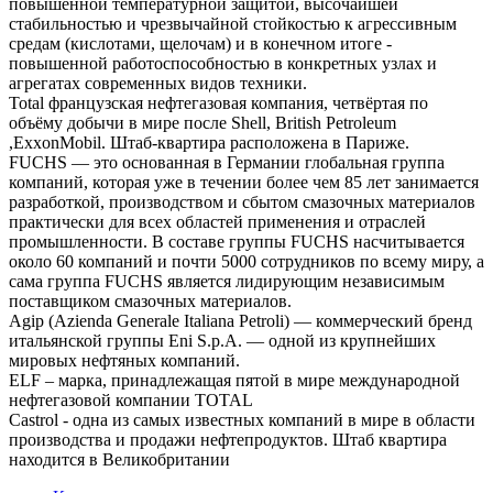
повышенной температурной защитой, высочайшей
стабильностью и чрезвычайной стойкостью к агрессивным
средам (кислотами, щелочам) и в конечном итоге -
повышенной работоспособностью в конкретных узлах и
агрегатах современных видов техники.
Total французская нефтегазовая компания, четвёртая по
объёму добычи в мире после Shell, British Petroleum
,ExxonMobil. Штаб-квартира расположена в Париже.
FUCHS — это основанная в Германии глобальная группа
компаний, которая уже в течении более чем 85 лет занимается
разработкой, производством и сбытом смазочных материалов
практически для всех областей применения и отраслей
промышленности. В составе группы FUCHS насчитывается
около 60 компаний и почти 5000 сотрудников по всему миру, а
сама группа FUCHS является лидирующим независимым
поставщиком смазочных материалов.
Agip (Azienda Generale Italiana Petroli) — коммерческий бренд
итальянской группы Eni S.p.A. — одной из крупнейших
мировых нефтяных компаний.
ELF – марка, принадлежащая пятой в мире международной
нефтегазовой компании TOTAL
Castrol - одна из самых известных компаний в мире в области
производства и продажи нефтепродуктов. Штаб квартира
находится в Великобритании