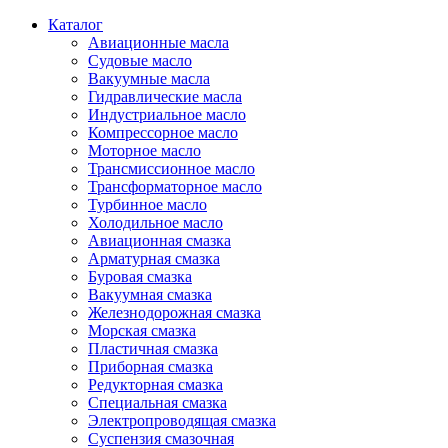
Каталог
Авиационные масла
Судовые масло
Вакуумные масла
Гидравлические масла
Индустриальное масло
Компрессорное масло
Моторное масло
Трансмиссионное масло
Трансформаторное масло
Турбинное масло
Холодильное масло
Авиационная смазка
Арматурная смазка
Буровая смазка
Вакуумная смазка
Железнодорожная смазка
Морская смазка
Пластичная смазка
Приборная смазка
Редукторная смазка
Специальная смазка
Электропроводящая смазка
Суспензия смазочная