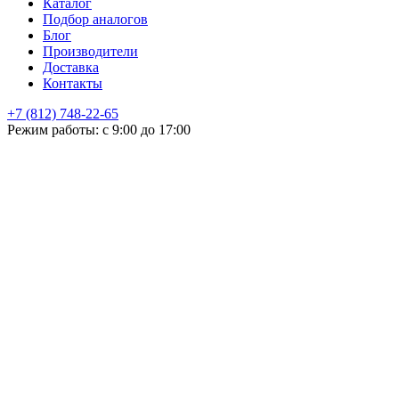
Каталог
Подбор аналогов
Блог
Производители
Доставка
Контакты
+7 (812) 748-22-65
НЕ НАШЛИ ЧТО ИСКАЛИ
Режим работы: с 9:00 до 17:00
Оставьте заявку и мы подберем подходящую продукцию,
проконсультируем
+7
Поиск
Я принимаю
политику конфиденциальности
и согласен на
обработку своих персональных данных.