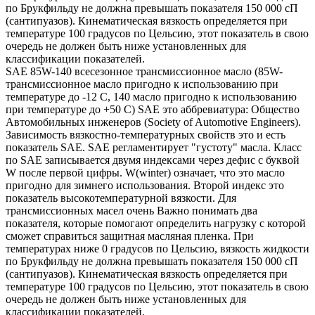
по Брукфильду не должна превышать показателя 150 000 сП
(сантипуазов). Кинематическая вязкость определяется при
температуре 100 градусов по Цельсию, этот показатель в свою
очередь не должен быть ниже установленных для
классификации показателей.
SAE 85W-140 всесезонное трансмиссионное масло (85W-
трансмиссионное масло пригодно к использованию при
температуре до -12 С, 140 масло пригодно к использованию
при температуре до +50 С) SAE это аббревиатура: Общество
Автомобильных инженеров (Society of Automotive Engineers).
Зависимость вязкостно-температурных свойств это и есть
показатель SAE. SAE регламентирует "густоту" масла. Класс
по SAE записывается двумя индексами через дефис с буквой
W после первой цифры. W(winter) означает, что это масло
пригодно для зимнего использования. Второй индекс это
показатель высокотемпературной вязкости. Для
трансмиссионных масел очень Важно понимать два
показателя, которые помогают определить нагрузку с которой
сможет справиться защитная масляная пленка. При
температурах ниже 0 градусов по Цельсию, вязкость жидкости
по Брукфильду не должна превышать показателя 150 000 сП
(сантипуазов). Кинематическая вязкость определяется при
температуре 100 градусов по Цельсию, этот показатель в свою
очередь не должен быть ниже установленных для
классификации показателей.