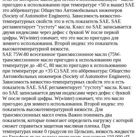
пригодно к использованию при температуре +50 и выше) SAE
это аббревиатура: Общество Автомобильных инженеров
(Society of Automotive Engineers). Зависимость вязкостно-
температурных свойств это и есть показатель SAE. SAE
регламентирует "густоту" масла. Класс по SAE записывается
двумя индексами через дефис с буквой W после первой
цифры. W(winter) означает, что это масло пригодно для
зимнего использования. Второй индекс это показатель
высокотемпературной вязкости.
SAE 75W-80 всесезонное трансмиссионное масло (75W-
трансмиссионное масло пригодно к использованию при
температуре до -40 С, 80 масло пригодно к использованию
при температуре до +35 С) SAE это аббревиатура: Общество
Автомобильных инженеров (Society of Automotive Engineers).
Зависимость вязкостно-температурных свойств это и есть
показатель SAE. SAE регламентирует "густоту" масла. Класс
по SAE записывается двумя индексами через дефис с буквой
W после первой цифры. W(winter) означает, что это масло
пригодно для зимнего использования. Второй индекс это
показатель высокотемпературной вязкости. Для
трансмиссионных масел очень Важно понимать два
показателя, которые помогают определить нагрузку с которой
сможет справиться защитная масляная пленка. При
температурах ниже 0 градусов по Цельсию, вязкость жидкости
по Брукфильду не должна превышать показателя 150 000 сП