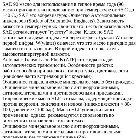
SAE 90 масло для использования в теплое время года (90-
масло пригодно к использованию при температуре от +5 С до
+40 С,) SAE это аббревиатура: Общество Автомобильных
инженеров (Society of Automotive Engineers). Зависимость
вязкостно-температурных свойств это и есть показатель SAE.
SAE регламентирует "густоту" масла. Класс по SAE
записывается двумя индексами через дефис с буквой W после
первой цифры. W(winter) означает, что это масло пригодно для
зимнего использования. Второй индекс это показатель
высокотемпературной вязкости.
Automatic Transmission Fluids (ATF) это жидкость для
автоматических трансмиссий. Особенности работы:
работоспособна при высоких температурах, цвет жидкости
(наиболее часто встречающийся красный).
Очищенное гидравлическое минеральное масло без присадок.
Очищенное минеральное масло с антикоррозионными,
антиокислительными и противоизносными присадками.
Гидравлические масла HLP -это масла, содержащие присадки
против коррозии, окисления и износа (индекс вязкости < 80-
100, давление < 100 бар). Масла HLP универсального
применения, однако, рекомендуется использовать во
внутренних гидравлических системах.
Очищенное минеральное масло с антикоррозионными,
антиокислительными присадками и противоизносными
присадками без содержания цинка (Zn).