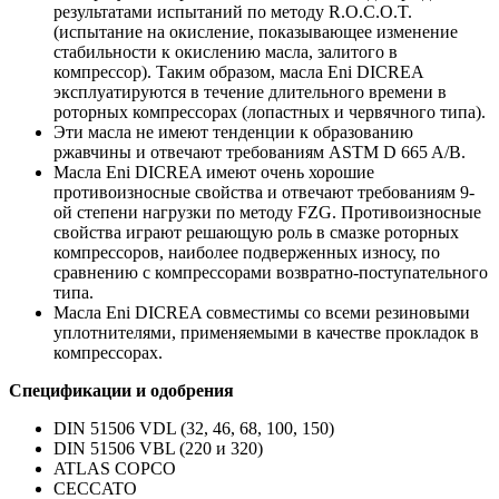
результатами испытаний по методу R.O.C.O.T.
(испытание на окисление, показывающее изменение
стабильности к окислению масла, залитого в
компрессор). Таким образом, масла Eni DICREA
эксплуатируются в течение длительного времени в
роторных компрессорах (лопастных и червячного типа).
Эти масла не имеют тенденции к образованию
ржавчины и отвечают требованиям ASTM D 665 A/B.
Масла Eni DICREA имеют очень хорошие
противоизносные свойства и отвечают требованиям 9-
ой степени нагрузки по методу FZG. Противоизносные
свойства играют решающую роль в смазке роторных
компрессоров, наиболее подверженных износу, по
сравнению с компрессорами возвратно-поступательного
типа.
Масла Eni DICREA совместимы со всеми резиновыми
уплотнителями, применяемыми в качестве прокладок в
компрессорах.
Спецификации и одобрения
DIN 51506 VDL (32, 46, 68, 100, 150)
DIN 51506 VBL (220 и 320)
ATLAS COPCO
CECCATO