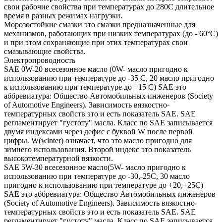
свои рабочие свойства при температурах до 280С длительное
время в разных режимах нагрузки.
Морозостойкие смазки это смазки предназначенные для
механизмов, работающих при низких температурах (до - 60°С)
и при этом сохраняющие при этих температурах свои
смазывающие свойства.
Электропроводность
SAE 0W-20 всесезонное масло (0W- масло пригодно к
использованию при температуре до -35 С, 20 масло пригодно
к использованию при температуре до +15 С) SAE это
аббревиатура: Общество Автомобильных инженеров (Society
of Automotive Engineers). Зависимость вязкостно-
температурных свойств это и есть показатель SAE. SAE
регламентирует "густоту" масла. Класс по SAE записывается
двумя индексами через дефис с буквой W после первой
цифры. W(winter) означает, что это масло пригодно для
зимнего использования. Второй индекс это показатель
высокотемпературной вязкости.
SAE 5W-30 всесезонное масло(5W- масло пригодно к
использованию при температуре до -30,-25С, 30 масло
пригодно к использованию при температуре до +20,+25С)
SAE это аббревиатура: Общество Автомобильных инженеров
(Society of Automotive Engineers). Зависимость вязкостно-
температурных свойств это и есть показатель SAE. SAE
регламентирует "густоту" масла. Класс по SAE записывается