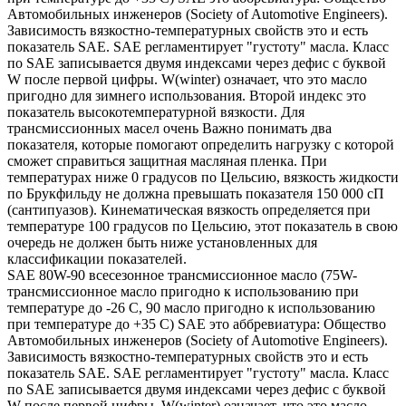
Автомобильных инженеров (Society of Automotive Engineers).
Зависимость вязкостно-температурных свойств это и есть
показатель SAE. SAE регламентирует "густоту" масла. Класс
по SAE записывается двумя индексами через дефис с буквой
W после первой цифры. W(winter) означает, что это масло
пригодно для зимнего использования. Второй индекс это
показатель высокотемпературной вязкости. Для
трансмиссионных масел очень Важно понимать два
показателя, которые помогают определить нагрузку с которой
сможет справиться защитная масляная пленка. При
температурах ниже 0 градусов по Цельсию, вязкость жидкости
по Брукфильду не должна превышать показателя 150 000 сП
(сантипуазов). Кинематическая вязкость определяется при
температуре 100 градусов по Цельсию, этот показатель в свою
очередь не должен быть ниже установленных для
классификации показателей.
SAE 80W-90 всесезонное трансмиссионное масло (75W-
трансмиссионное масло пригодно к использованию при
температуре до -26 С, 90 масло пригодно к использованию
при температуре до +35 С) SAE это аббревиатура: Общество
Автомобильных инженеров (Society of Automotive Engineers).
Зависимость вязкостно-температурных свойств это и есть
показатель SAE. SAE регламентирует "густоту" масла. Класс
по SAE записывается двумя индексами через дефис с буквой
W после первой цифры. W(winter) означает, что это масло