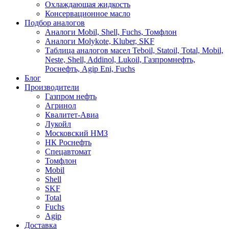
Охлаждающая жидкость
Консервационное масло
Подбор аналогов
Аналоги Mobil, Shell, Fuchs, Томфлон
Аналоги Molykote, Kluber, SKF
Таблица аналогов масел Teboil, Statoil, Total, Mobil,
Neste, Shell, Addinol, Lukoil, Газпромнефть,
Роснефть, Agip Eni, Fuchs
Блог
Производители
Газпром нефть
Агринол
Квалитет-Авиа
Лукойл
Московский НМЗ
НК Роснефть
Спецавтомат
Томфлон
Mobil
Shell
SKF
Total
Fuchs
Agip
Доставка