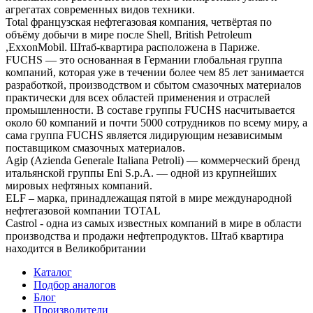
агрегатах современных видов техники.
Total французская нефтегазовая компания, четвёртая по
объёму добычи в мире после Shell, British Petroleum
,ExxonMobil. Штаб-квартира расположена в Париже.
FUCHS — это основанная в Германии глобальная группа
компаний, которая уже в течении более чем 85 лет занимается
разработкой, производством и сбытом смазочных материалов
практически для всех областей применения и отраслей
промышленности. В составе группы FUCHS насчитывается
около 60 компаний и почти 5000 сотрудников по всему миру, а
сама группа FUCHS является лидирующим независимым
поставщиком смазочных материалов.
Agip (Azienda Generale Italiana Petroli) — коммерческий бренд
итальянской группы Eni S.p.A. — одной из крупнейших
мировых нефтяных компаний.
ELF – марка, принадлежащая пятой в мире международной
нефтегазовой компании TOTAL
Castrol - одна из самых известных компаний в мире в области
производства и продажи нефтепродуктов. Штаб квартира
находится в Великобритании
Каталог
Подбор аналогов
Блог
Производители