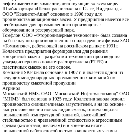
нефтехимические компании, действующие во всем мире.
Штаб-квартира «Шелл» расположена в Гааге, Нидерланды.
ООО "Квалитет-Авиа" основано в 1998 году для
производства авиационных масел. У предприятия имеется всё
необходимое для промышленного производства:
оборудование и резервуарный парк.
Томфлон-ООО «Фторполимерные технологии» была создана
на базе научно-производственного подразделения фирмы ЗАО
«Томимпэкс», работающей на российском рынке с 1991г.
Коллектив предприятия формировался для решения
конкретной задачи – разработки технологии производства
ультрадисперсного политетрафторэтилена (PTFE) и
пластичных смазок на его основе.
Компания SKF была основана в 1907 г. и является одной из
ведущих международных промышленных компаний по
производству смазочной продукции
Агринол
Московский НМЗ- ОАО "Московский Нефтемаслозавод" ОАО
"МНМЗ" был основан в 1925 году. Коллектив завода освоил
производство силикагелиевых загустителей, а на их основе -
выпуск совершенно новых видов смазок, отличающихся
повышенной температурной защитой, высочайшей
стабильностью и чрезвычайной стойкостью к агрессивным
средам (кислотами, щелочам) и в конечном итоге -
повышенной работоспособностью в конкретных узлах и