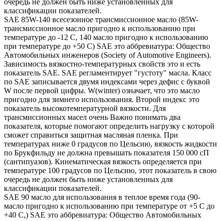
очередь не должен быть ниже установленных для
классификации показателей.
SAE 85W-140 всесезонное трансмиссионное масло (85W-
трансмиссионное масло пригодно к использованию при
температуре до -12 С, 140 масло пригодно к использованию
при температуре до +50 С) SAE это аббревиатура: Общество
Автомобильных инженеров (Society of Automotive Engineers).
Зависимость вязкостно-температурных свойств это и есть
показатель SAE. SAE регламентирует "густоту" масла. Класс
по SAE записывается двумя индексами через дефис с буквой
W после первой цифры. W(winter) означает, что это масло
пригодно для зимнего использования. Второй индекс это
показатель высокотемпературной вязкости. Для
трансмиссионных масел очень Важно понимать два
показателя, которые помогают определить нагрузку с которой
сможет справиться защитная масляная пленка. При
температурах ниже 0 градусов по Цельсию, вязкость жидкости
по Брукфильду не должна превышать показателя 150 000 сП
(сантипуазов). Кинематическая вязкость определяется при
температуре 100 градусов по Цельсию, этот показатель в свою
очередь не должен быть ниже установленных для
классификации показателей.
SAE 90 масло для использования в теплое время года (90-
масло пригодно к использованию при температуре от +5 С до
+40 С,) SAE это аббревиатура: Общество Автомобильных