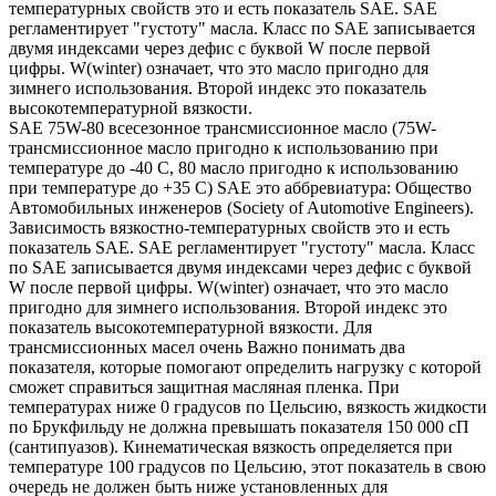
температурных свойств это и есть показатель SAE. SAE
регламентирует "густоту" масла. Класс по SAE записывается
двумя индексами через дефис с буквой W после первой
цифры. W(winter) означает, что это масло пригодно для
зимнего использования. Второй индекс это показатель
высокотемпературной вязкости.
SAE 75W-80 всесезонное трансмиссионное масло (75W-
трансмиссионное масло пригодно к использованию при
температуре до -40 С, 80 масло пригодно к использованию
при температуре до +35 С) SAE это аббревиатура: Общество
Автомобильных инженеров (Society of Automotive Engineers).
Зависимость вязкостно-температурных свойств это и есть
показатель SAE. SAE регламентирует "густоту" масла. Класс
по SAE записывается двумя индексами через дефис с буквой
W после первой цифры. W(winter) означает, что это масло
пригодно для зимнего использования. Второй индекс это
показатель высокотемпературной вязкости. Для
трансмиссионных масел очень Важно понимать два
показателя, которые помогают определить нагрузку с которой
сможет справиться защитная масляная пленка. При
температурах ниже 0 градусов по Цельсию, вязкость жидкости
по Брукфильду не должна превышать показателя 150 000 сП
(сантипуазов). Кинематическая вязкость определяется при
температуре 100 градусов по Цельсию, этот показатель в свою
очередь не должен быть ниже установленных для