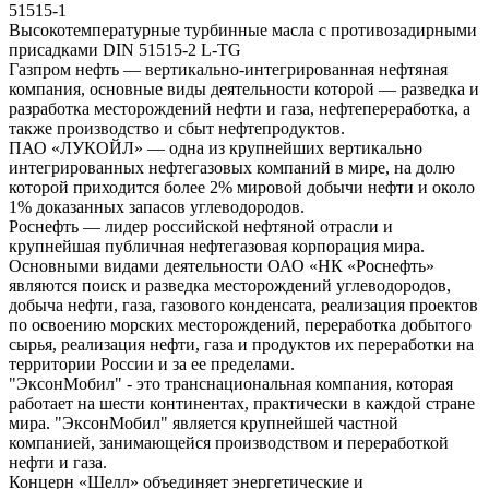
51515-1
Высокотемпературные турбинные масла с противозадирными
присадками DIN 51515-2 L-TG
Газпром нефть — вертикально-интегрированная нефтяная
компания, основные виды деятельности которой — разведка и
разработка месторождений нефти и газа, нефтепереработка, а
также производство и сбыт нефтепродуктов.
ПАО «ЛУКОЙЛ» — одна из крупнейших вертикально
интегрированных нефтегазовых компаний в мире, на долю
которой приходится более 2% мировой добычи нефти и около
1% доказанных запасов углеводородов.
Роснефть — лидер российской нефтяной отрасли и
крупнейшая публичная нефтегазовая корпорация мира.
Основными видами деятельности ОАО «НК «Роснефть»
являются поиск и разведка месторождений углеводородов,
добыча нефти, газа, газового конденсата, реализация проектов
по освоению морских месторождений, переработка добытого
сырья, реализация нефти, газа и продуктов их переработки на
территории России и за ее пределами.
"ЭксонМобил" - это транснациональная компания, которая
работает на шести континентах, практически в каждой стране
мира. "ЭксонМобил" является крупнейшей частной
компанией, занимающейся производством и переработкой
нефти и газа.
Концерн «Шелл» объединяет энергетические и