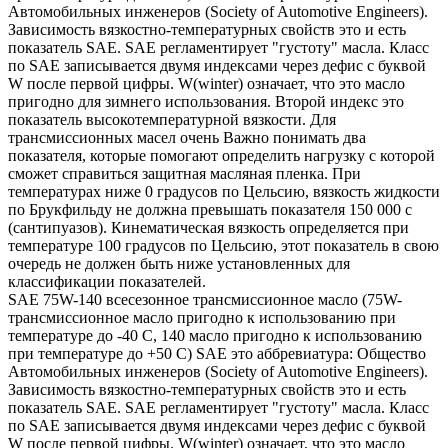
Автомобильных инженеров (Society of Automotive Engineers).
Зависимость вязкостно-температурных свойств это и есть
показатель SAE. SAE регламентирует "густоту" масла. Класс
по SAE записывается двумя индексами через дефис с буквой
W после первой цифры. W(winter) означает, что это масло
пригодно для зимнего использования. Второй индекс это
показатель высокотемпературной вязкости. Для
трансмиссионных масел очень Важно понимать два
показателя, которые помогают определить нагрузку с которой
сможет справиться защитная масляная пленка. При
температурах ниже 0 градусов по Цельсию, вязкость жидкости
по Брукфильду не должна превышать показателя 150 000 с
(сантипуазов). Кинематическая вязкость определяется при
температуре 100 градусов по Цельсию, этот показатель в свою
очередь не должен быть ниже установленных для
классификации показателей.
SAE 75W-140 всесезонное трансмиссионное масло (75W-
трансмиссионное масло пригодно к использованию при
температуре до -40 С, 140 масло пригодно к использованию
при температуре до +50 С) SAE это аббревиатура: Общество
Автомобильных инженеров (Society of Automotive Engineers).
Зависимость вязкостно-температурных свойств это и есть
показатель SAE. SAE регламентирует "густоту" масла. Класс
по SAE записывается двумя индексами через дефис с буквой
W после первой цифры. W(winter) означает, что это масло