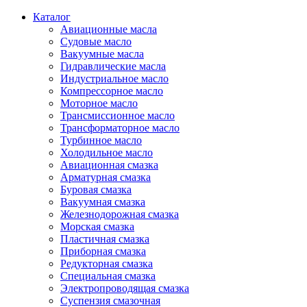
Каталог
Авиационные масла
Судовые масло
Вакуумные масла
Гидравлические масла
Индустриальное масло
Компрессорное масло
Моторное масло
Трансмиссионное масло
Трансформаторное масло
Турбинное масло
Холодильное масло
Авиационная смазка
Арматурная смазка
Буровая смазка
Вакуумная смазка
Железнодорожная смазка
Морская смазка
Пластичная смазка
Приборная смазка
Редукторная смазка
Специальная смазка
Электропроводящая смазка
Суспензия смазочная