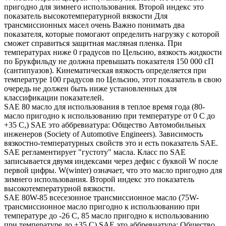
пригодно для зимнего использования. Второй индекс это
показатель высокотемпературной вязкости Для
трансмиссионных масел очень Важно понимать два
показателя, которые помогают определить нагрузку с которой
сможет справиться защитная масляная пленка. При
температурах ниже 0 градусов по Цельсию, вязкость жидкости
по Брукфильду не должна превышать показателя 150 000 сП
(сантипуазов). Кинематическая вязкость определяется при
температуре 100 градусов по Цельсию, этот показатель в свою
очередь не должен быть ниже установленных для
классификации показателей.
SAE 80 масло для использования в теплое время года (80-
масло пригодно к использованию при температуре от 0 С до
+35 С,) SAE это аббревиатура: Общество Автомобильных
инженеров (Society of Automotive Engineers). Зависимость
вязкостно-температурных свойств это и есть показатель SAE.
SAE регламентирует "густоту" масла. Класс по SAE
записывается двумя индексами через дефис с буквой W после
первой цифры. W(winter) означает, что это масло пригодно для
зимнего использования. Второй индекс это показатель
высокотемпературной вязкости.
SAE 80W-85 всесезонное трансмиссионное масло (75W-
трансмиссионное масло пригодно к использованию при
температуре до -26 С, 85 масло пригодно к использованию
при температуре до +35 С) SAE это аббревиатура: Общество