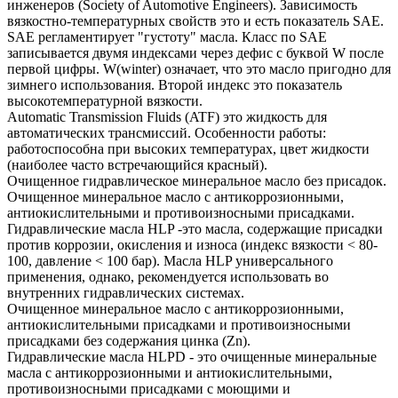
инженеров (Society of Automotive Engineers). Зависимость
вязкостно-температурных свойств это и есть показатель SAE.
SAE регламентирует "густоту" масла. Класс по SAE
записывается двумя индексами через дефис с буквой W после
первой цифры. W(winter) означает, что это масло пригодно для
зимнего использования. Второй индекс это показатель
высокотемпературной вязкости.
Automatic Transmission Fluids (ATF) это жидкость для
автоматических трансмиссий. Особенности работы:
работоспособна при высоких температурах, цвет жидкости
(наиболее часто встречающийся красный).
Очищенное гидравлическое минеральное масло без присадок.
Очищенное минеральное масло с антикоррозионными,
антиокислительными и противоизносными присадками.
Гидравлические масла HLP -это масла, содержащие присадки
против коррозии, окисления и износа (индекс вязкости < 80-
100, давление < 100 бар). Масла HLP универсального
применения, однако, рекомендуется использовать во
внутренних гидравлических системах.
Очищенное минеральное масло с антикоррозионными,
антиокислительными присадками и противоизносными
присадками без содержания цинка (Zn).
Гидравлические масла HLPD - это очищенные минеральные
масла с антикоррозионными и антиокислительными,
противоизносными присадками с моющими и