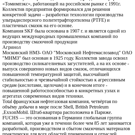
«Томимпэкс», работающей на российском рынке с 1991г.
Коллектив предприятия формировался для решения
конкретной задачи – разработки технологии производства
ультрадисперсного политетрафторэтилена (PTFE) и
пластичных смазок на его основе.
Компания SKF была основана в 1907 г. и является одной из
ведущих международных промышленных компаний по
производству смазочной продукции
Агринол
Московский НМЗ- ОАО "Московский Нефтемаслозавод" ОАО
"МНМЗ" был основан в 1925 году. Коллектив завода освоил
производство силикагелиевых загустителей, а на их основе -
выпуск совершенно новых видов смазок, отличающихся
повышенной температурной защитой, высочайшей
стабильностью и чрезвычайной стойкостью к агрессивным
средам (кислотами, щелочам) и в конечном итоге -
повышенной работоспособностью в конкретных узлах и
агрегатах современных видов техники.
Total французская нефтегазовая компания, четвёртая по
объёму добычи в мире после Shell, British Petroleum
,ExxonMobil. Штаб-квартира расположена в Париже.
FUCHS — это основанная в Германии глобальная группа
компаний, которая уже в течении более чем 85 лет занимается
разработкой, производством и сбытом смазочных материалов
практически для всех областей применения и отраслей