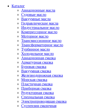
Каталог
Авиационные масла
Судовые масло
Вакуумные масла
Гидравлические масла
Индустриальное масло
Компрессорное масло
Моторное масло
Трансмиссионное масло
Трансформаторное масло
Турбинное масло
Холодильное масло
Авиационная смазка
Арматурная смазка
Буровая смазка
Вакуумная смазка
Железнодорожная смазка
Морская смазка
Пластичная смазка
Приборная смазка
Редукторная смазка
Специальная смазка
Электропроводящая смазка
Суспензия смазочная