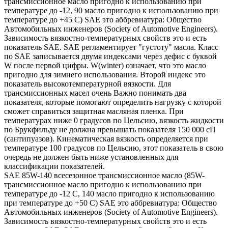
трансмиссионное масло пригодно к использованию при
температуре до -12, 90 масло пригодно к использованию при
температуре до +45 С) SAE это аббревиатура: Общество
Автомобильных инженеров (Society of Automotive Engineers).
Зависимость вязкостно-температурных свойств это и есть
показатель SAE. SAE регламентирует "густоту" масла. Класс
по SAE записывается двумя индексами через дефис с буквой
W после первой цифры. W(winter) означает, что это масло
пригодно для зимнего использования. Второй индекс это
показатель высокотемпературной вязкости. Для
трансмиссионных масел очень Важно понимать два
показателя, которые помогают определить нагрузку с которой
сможет справиться защитная масляная пленка. При
температурах ниже 0 градусов по Цельсию, вязкость жидкости
по Брукфильду не должна превышать показателя 150 000 сП
(сантипуазов). Кинематическая вязкость определяется при
температуре 100 градусов по Цельсию, этот показатель в свою
очередь не должен быть ниже установленных для
классификации показателей.
SAE 85W-140 всесезонное трансмиссионное масло (85W-
трансмиссионное масло пригодно к использованию при
температуре до -12 С, 140 масло пригодно к использованию
при температуре до +50 С) SAE это аббревиатура: Общество
Автомобильных инженеров (Society of Automotive Engineers).
Зависимость вязкостно-температурных свойств это и есть