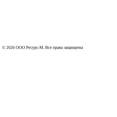
Я принимаю
политику конфиденциальности
и согласен на
обработку своих персональных данных.
Отправить
© 2026 ООО Ресурс-М. Все права защищены