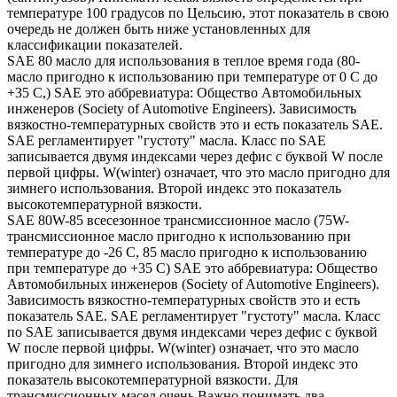
температуре 100 градусов по Цельсию, этот показатель в свою
очередь не должен быть ниже установленных для
классификации показателей.
SAE 80 масло для использования в теплое время года (80-
масло пригодно к использованию при температуре от 0 С до
+35 С,) SAE это аббревиатура: Общество Автомобильных
инженеров (Society of Automotive Engineers). Зависимость
вязкостно-температурных свойств это и есть показатель SAE.
SAE регламентирует "густоту" масла. Класс по SAE
записывается двумя индексами через дефис с буквой W после
первой цифры. W(winter) означает, что это масло пригодно для
зимнего использования. Второй индекс это показатель
высокотемпературной вязкости.
SAE 80W-85 всесезонное трансмиссионное масло (75W-
трансмиссионное масло пригодно к использованию при
температуре до -26 С, 85 масло пригодно к использованию
при температуре до +35 С) SAE это аббревиатура: Общество
Автомобильных инженеров (Society of Automotive Engineers).
Зависимость вязкостно-температурных свойств это и есть
показатель SAE. SAE регламентирует "густоту" масла. Класс
по SAE записывается двумя индексами через дефис с буквой
W после первой цифры. W(winter) означает, что это масло
пригодно для зимнего использования. Второй индекс это
показатель высокотемпературной вязкости. Для
трансмиссионных масел очень Важно понимать два