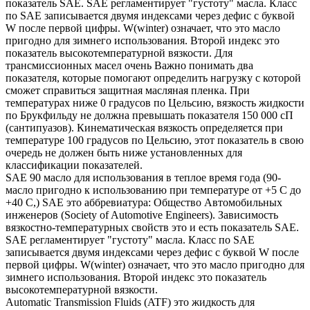
показатель SAE. SAE регламентирует "густоту" масла. Класс
по SAE записывается двумя индексами через дефис с буквой
W после первой цифры. W(winter) означает, что это масло
пригодно для зимнего использования. Второй индекс это
показатель высокотемпературной вязкости. Для
трансмиссионных масел очень Важно понимать два
показателя, которые помогают определить нагрузку с которой
сможет справиться защитная масляная пленка. При
температурах ниже 0 градусов по Цельсию, вязкость жидкости
по Брукфильду не должна превышать показателя 150 000 сП
(сантипуазов). Кинематическая вязкость определяется при
температуре 100 градусов по Цельсию, этот показатель в свою
очередь не должен быть ниже установленных для
классификации показателей.
SAE 90 масло для использования в теплое время года (90-
масло пригодно к использованию при температуре от +5 С до
+40 С,) SAE это аббревиатура: Общество Автомобильных
инженеров (Society of Automotive Engineers). Зависимость
вязкостно-температурных свойств это и есть показатель SAE.
SAE регламентирует "густоту" масла. Класс по SAE
записывается двумя индексами через дефис с буквой W после
первой цифры. W(winter) означает, что это масло пригодно для
зимнего использования. Второй индекс это показатель
высокотемпературной вязкости.
Automatic Transmission Fluids (ATF) это жидкость для