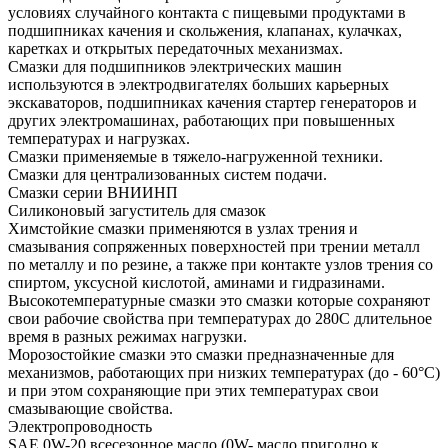
условиях случайного контакта с пищевыми продуктами в
подшипниках качения и скольжения, клапанах, кулачках,
каретках и открытых передаточных механизмах.
Смазки для подшипников электрических машин
используются в электродвигателях больших карьерных
экскаваторов, подшипниках качения стартер генераторов и
других электромашинах, работающих при повышенных
температурах и нагрузках.
Смазки применяемые в тяжело-нагруженной техники.
Смазки для централизованных систем подачи.
Смазки серии ВНИИНП
Силиконовый загуститель для смазок
Химстойкие смазки применяются в узлах трения и
смазывания сопряженных поверхностей при трении металл
по металлу и по резине, а также при контакте узлов трения со
спиртом, уксусной кислотой, аминами и гидразинами.
Высокотемпературные смазки это смазки которые сохраняют
свои рабочие свойства при температурах до 280С длительное
время в разных режимах нагрузки.
Морозостойкие смазки это смазки предназначенные для
механизмов, работающих при низких температурах (до - 60°С)
и при этом сохраняющие при этих температурах свои
смазывающие свойства.
Электропроводность
SAE 0W-20 всесезонное масло (0W- масло пригодно к