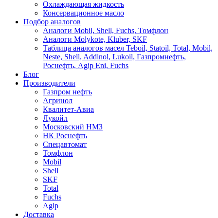
Охлаждающая жидкость
Консервационное масло
Подбор аналогов
Аналоги Mobil, Shell, Fuchs, Томфлон
Аналоги Molykote, Kluber, SKF
Таблица аналогов масел Teboil, Statoil, Total, Mobil,
Neste, Shell, Addinol, Lukoil, Газпромнефть,
Роснефть, Agip Eni, Fuchs
Блог
Производители
Газпром нефть
Агринол
Квалитет-Авиа
Лукойл
Московский НМЗ
НК Роснефть
Спецавтомат
Томфлон
Mobil
Shell
SKF
Total
Fuchs
Agip
Доставка