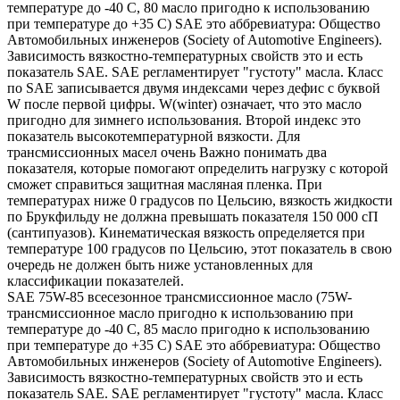
температуре до -40 С, 80 масло пригодно к использованию
при температуре до +35 С) SAE это аббревиатура: Общество
Автомобильных инженеров (Society of Automotive Engineers).
Зависимость вязкостно-температурных свойств это и есть
показатель SAE. SAE регламентирует "густоту" масла. Класс
по SAE записывается двумя индексами через дефис с буквой
W после первой цифры. W(winter) означает, что это масло
пригодно для зимнего использования. Второй индекс это
показатель высокотемпературной вязкости. Для
трансмиссионных масел очень Важно понимать два
показателя, которые помогают определить нагрузку с которой
сможет справиться защитная масляная пленка. При
температурах ниже 0 градусов по Цельсию, вязкость жидкости
по Брукфильду не должна превышать показателя 150 000 сП
(сантипуазов). Кинематическая вязкость определяется при
температуре 100 градусов по Цельсию, этот показатель в свою
очередь не должен быть ниже установленных для
классификации показателей.
SAE 75W-85 всесезонное трансмиссионное масло (75W-
трансмиссионное масло пригодно к использованию при
температуре до -40 С, 85 масло пригодно к использованию
при температуре до +35 С) SAE это аббревиатура: Общество
Автомобильных инженеров (Society of Automotive Engineers).
Зависимость вязкостно-температурных свойств это и есть
показатель SAE. SAE регламентирует "густоту" масла. Класс