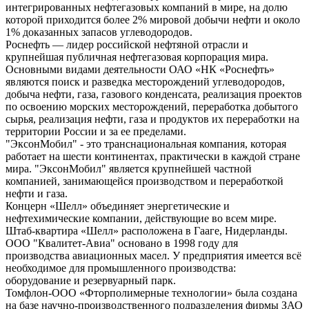
интегрированных нефтегазовых компаний в мире, на долю
которой приходится более 2% мировой добычи нефти и около
1% доказанных запасов углеводородов.
Роснефть — лидер российской нефтяной отрасли и
крупнейшая публичная нефтегазовая корпорация мира.
Основными видами деятельности ОАО «НК «Роснефть»
являются поиск и разведка месторождений углеводородов,
добыча нефти, газа, газового конденсата, реализация проектов
по освоению морских месторождений, переработка добытого
сырья, реализация нефти, газа и продуктов их переработки на
территории России и за ее пределами.
"ЭксонМобил" - это транснациональная компания, которая
работает на шести континентах, практически в каждой стране
мира. "ЭксонМобил" является крупнейшей частной
компанией, занимающейся производством и переработкой
нефти и газа.
Концерн «Шелл» объединяет энергетические и
нефтехимические компании, действующие во всем мире.
Штаб-квартира «Шелл» расположена в Гааге, Нидерланды.
ООО "Квалитет-Авиа" основано в 1998 году для
производства авиационных масел. У предприятия имеется всё
необходимое для промышленного производства:
оборудование и резервуарный парк.
Томфлон-ООО «Фторполимерные технологии» была создана
на базе научно-производственного подразделения фирмы ЗАО