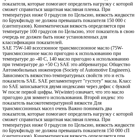
показателя, которые помогают определить нагрузку с которой
сможет справиться защитная масляная пленка. При
температурах ниже 0 градусов по Цельсию, вязкость жидкости
по Брукфильду не должна превышать показателя 150 000 с
(сантипуазов). Кинематическая вязкость определяется при
температуре 100 градусов по Цельсию, этот показатель в свою
очередь не должен быть ниже установленных для
классификации показателей.
SAE 75W-140 всесезонное трансмиссионное масло (75W-
трансмиссионное масло пригодно к использованию при
температуре до -40 С, 140 масло пригодно к использованию
при температуре до +50 С) SAE это аббревиатура: Общество
Автомобильных инженеров (Society of Automotive Engineers).
Зависимость вязкостно-температурных свойств это и есть
показатель SAE. SAE регламентирует "густоту" масла. Класс
по SAE записывается двумя индексами через дефис с буквой
W после первой цифры. W(winter) означает, что это масло
пригодно для зимнего использования. Второй индекс это
показатель высокотемпературной вязкости Для
трансмиссионных масел очень Важно понимать два
показателя, которые помогают определить нагрузку с которой
сможет справиться защитная масляная пленка. При
температурах ниже 0 градусов по Цельсию, вязкость жидкости
по Брукфильду не должна превышать показателя 150 000 сП
(сантипуазов). Кинематическая вязкость определяется при