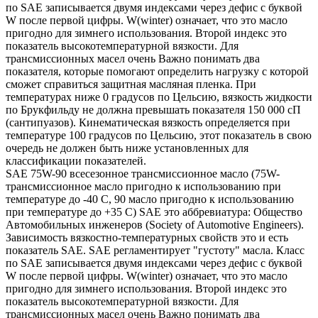
по SAE записывается двумя индексами через дефис с буквой
W после первой цифры. W(winter) означает, что это масло
пригодно для зимнего использования. Второй индекс это
показатель высокотемпературной вязкости. Для
трансмиссионных масел очень Важно понимать два
показателя, которые помогают определить нагрузку с которой
сможет справиться защитная масляная пленка. При
температурах ниже 0 градусов по Цельсию, вязкость жидкости
по Брукфильду не должна превышать показателя 150 000 сП
(сантипуазов). Кинематическая вязкость определяется при
температуре 100 градусов по Цельсию, этот показатель в свою
очередь не должен быть ниже установленных для
классификации показателей.
SAE 75W-90 всесезонное трансмиссионное масло (75W-
трансмиссионное масло пригодно к использованию при
температуре до -40 С, 90 масло пригодно к использованию
при температуре до +35 С) SAE это аббревиатура: Общество
Автомобильных инженеров (Society of Automotive Engineers).
Зависимость вязкостно-температурных свойств это и есть
показатель SAE. SAE регламентирует "густоту" масла. Класс
по SAE записывается двумя индексами через дефис с буквой
W после первой цифры. W(winter) означает, что это масло
пригодно для зимнего использования. Второй индекс это
показатель высокотемпературной вязкости. Для
трансмиссионных масел очень Важно понимать два