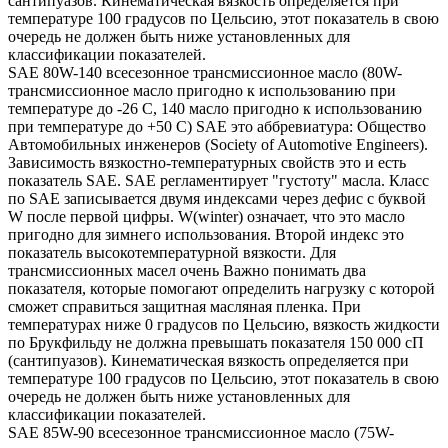
сантипуазов. Кинематическая вязкость определяется при
температуре 100 градусов по Цельсию, этот показатель в свою
очередь не должен быть ниже установленных для
классификации показателей.
SAE 80W-140 всесезонное трансмиссионное масло (80W-
трансмиссионное масло пригодно к использованию при
температуре до -26 С, 140 масло пригодно к использованию
при температуре до +50 С) SAE это аббревиатура: Общество
Автомобильных инженеров (Society of Automotive Engineers).
Зависимость вязкостно-температурных свойств это и есть
показатель SAE. SAE регламентирует "густоту" масла. Класс
по SAE записывается двумя индексами через дефис с буквой
W после первой цифры. W(winter) означает, что это масло
пригодно для зимнего использования. Второй индекс это
показатель высокотемпературной вязкости. Для
трансмиссионных масел очень Важно понимать два
показателя, которые помогают определить нагрузку с которой
сможет справиться защитная масляная пленка. При
температурах ниже 0 градусов по Цельсию, вязкость жидкости
по Брукфильду не должна превышать показателя 150 000 сП
(сантипуазов). Кинематическая вязкость определяется при
температуре 100 градусов по Цельсию, этот показатель в свою
очередь не должен быть ниже установленных для
классификации показателей.
SAE 85W-90 всесезонное трансмиссионное масло (75W-