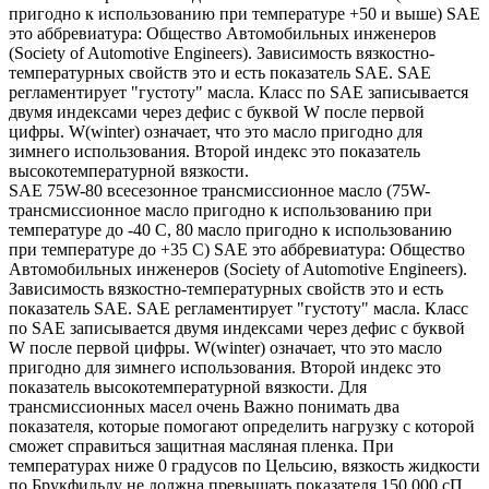
пригодно к использованию при температуре +50 и выше) SAE
это аббревиатура: Общество Автомобильных инженеров
(Society of Automotive Engineers). Зависимость вязкостно-
температурных свойств это и есть показатель SAE. SAE
регламентирует "густоту" масла. Класс по SAE записывается
двумя индексами через дефис с буквой W после первой
цифры. W(winter) означает, что это масло пригодно для
зимнего использования. Второй индекс это показатель
высокотемпературной вязкости.
SAE 75W-80 всесезонное трансмиссионное масло (75W-
трансмиссионное масло пригодно к использованию при
температуре до -40 С, 80 масло пригодно к использованию
при температуре до +35 С) SAE это аббревиатура: Общество
Автомобильных инженеров (Society of Automotive Engineers).
Зависимость вязкостно-температурных свойств это и есть
показатель SAE. SAE регламентирует "густоту" масла. Класс
по SAE записывается двумя индексами через дефис с буквой
W после первой цифры. W(winter) означает, что это масло
пригодно для зимнего использования. Второй индекс это
показатель высокотемпературной вязкости. Для
трансмиссионных масел очень Важно понимать два
показателя, которые помогают определить нагрузку с которой
сможет справиться защитная масляная пленка. При
температурах ниже 0 градусов по Цельсию, вязкость жидкости
по Брукфильду не должна превышать показателя 150 000 сП