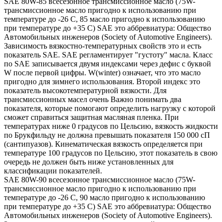
SAE 80W-85 всесезонное трансмиссионное масло (75W-
трансмиссионное масло пригодно к использованию при
температуре до -26 С, 85 масло пригодно к использованию
при температуре до +35 С) SAE это аббревиатура: Общество
Автомобильных инженеров (Society of Automotive Engineers).
Зависимость вязкостно-температурных свойств это и есть
показатель SAE. SAE регламентирует "густоту" масла. Класс
по SAE записывается двумя индексами через дефис с буквой
W после первой цифры. W(winter) означает, что это масло
пригодно для зимнего использования. Второй индекс это
показатель высокотемпературной вязкости. Для
трансмиссионных масел очень Важно понимать два
показателя, которые помогают определить нагрузку с которой
сможет справиться защитная масляная пленка. При
температурах ниже 0 градусов по Цельсию, вязкость жидкости
по Брукфильду не должна превышать показателя 150 000 сП
(сантипуазов). Кинематическая вязкость определяется при
температуре 100 градусов по Цельсию, этот показатель в свою
очередь не должен быть ниже установленных для
классификации показателей.
SAE 80W-90 всесезонное трансмиссионное масло (75W-
трансмиссионное масло пригодно к использованию при
температуре до -26 С, 90 масло пригодно к использованию
при температуре до +35 С) SAE это аббревиатура: Общество
Автомобильных инженеров (Society of Automotive Engineers).