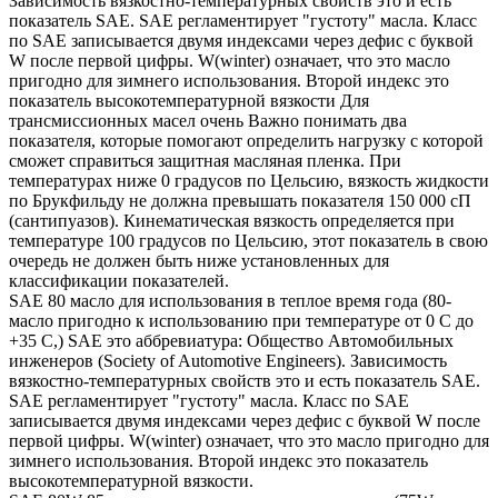
Зависимость вязкостно-температурных свойств это и есть
показатель SAE. SAE регламентирует "густоту" масла. Класс
по SAE записывается двумя индексами через дефис с буквой
W после первой цифры. W(winter) означает, что это масло
пригодно для зимнего использования. Второй индекс это
показатель высокотемпературной вязкости Для
трансмиссионных масел очень Важно понимать два
показателя, которые помогают определить нагрузку с которой
сможет справиться защитная масляная пленка. При
температурах ниже 0 градусов по Цельсию, вязкость жидкости
по Брукфильду не должна превышать показателя 150 000 сП
(сантипуазов). Кинематическая вязкость определяется при
температуре 100 градусов по Цельсию, этот показатель в свою
очередь не должен быть ниже установленных для
классификации показателей.
SAE 80 масло для использования в теплое время года (80-
масло пригодно к использованию при температуре от 0 С до
+35 С,) SAE это аббревиатура: Общество Автомобильных
инженеров (Society of Automotive Engineers). Зависимость
вязкостно-температурных свойств это и есть показатель SAE.
SAE регламентирует "густоту" масла. Класс по SAE
записывается двумя индексами через дефис с буквой W после
первой цифры. W(winter) означает, что это масло пригодно для
зимнего использования. Второй индекс это показатель
высокотемпературной вязкости.