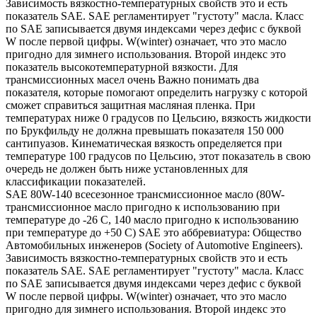
Зависимость вязкостно-температурных свойств это и есть
показатель SAE. SAE регламентирует "густоту" масла. Класс
по SAE записывается двумя индексами через дефис с буквой
W после первой цифры. W(winter) означает, что это масло
пригодно для зимнего использования. Второй индекс это
показатель высокотемпературной вязкости. Для
трансмиссионных масел очень Важно понимать два
показателя, которые помогают определить нагрузку с которой
сможет справиться защитная масляная пленка. При
температурах ниже 0 градусов по Цельсию, вязкость жидкости
по Брукфильду не должна превышать показателя 150 000
сантипуазов. Кинематическая вязкость определяется при
температуре 100 градусов по Цельсию, этот показатель в свою
очередь не должен быть ниже установленных для
классификации показателей.
SAE 80W-140 всесезонное трансмиссионное масло (80W-
трансмиссионное масло пригодно к использованию при
температуре до -26 С, 140 масло пригодно к использованию
при температуре до +50 С) SAE это аббревиатура: Общество
Автомобильных инженеров (Society of Automotive Engineers).
Зависимость вязкостно-температурных свойств это и есть
показатель SAE. SAE регламентирует "густоту" масла. Класс
по SAE записывается двумя индексами через дефис с буквой
W после первой цифры. W(winter) означает, что это масло
пригодно для зимнего использования. Второй индекс это