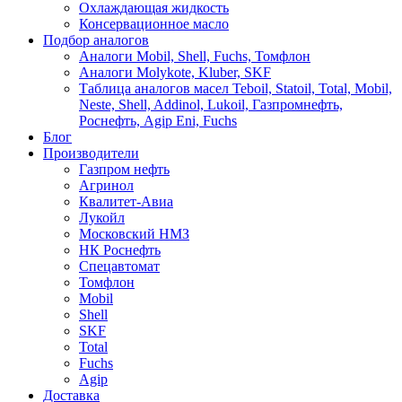
Охлаждающая жидкость
Консервационное масло
Подбор аналогов
Аналоги Mobil, Shell, Fuchs, Томфлон
Аналоги Molykote, Kluber, SKF
Таблица аналогов масел Teboil, Statoil, Total, Mobil,
Neste, Shell, Addinol, Lukoil, Газпромнефть,
Роснефть, Agip Eni, Fuchs
Блог
Производители
Газпром нефть
Агринол
Квалитет-Авиа
Лукойл
Московский НМЗ
НК Роснефть
Спецавтомат
Томфлон
Mobil
Shell
SKF
Total
Fuchs
Agip
Доставка