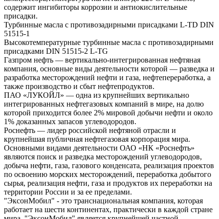
содержит ингибиторы коррозии и антиокислительные
присадки.
Турбинные масла с противозадирными присадками L-TD DIN
51515-1
Высокотемпературные турбинные масла с противозадирными
присадками DIN 51515-2 L-TG
Газпром нефть — вертикально-интегрированная нефтяная
компания, основные виды деятельности которой — разведка и
разработка месторождений нефти и газа, нефтепереработка, а
также производство и сбыт нефтепродуктов.
ПАО «ЛУКОЙЛ» — одна из крупнейших вертикально
интегрированных нефтегазовых компаний в мире, на долю
которой приходится более 2% мировой добычи нефти и около
1% доказанных запасов углеводородов.
Роснефть — лидер российской нефтяной отрасли и
крупнейшая публичная нефтегазовая корпорация мира.
Основными видами деятельности ОАО «НК «Роснефть»
являются поиск и разведка месторождений углеводородов,
добыча нефти, газа, газового конденсата, реализация проектов
по освоению морских месторождений, переработка добытого
сырья, реализация нефти, газа и продуктов их переработки на
территории России и за ее пределами.
"ЭксонМобил" - это транснациональная компания, которая
работает на шести континентах, практически в каждой стране
мира. "ЭксонМобил" является крупнейшей частной