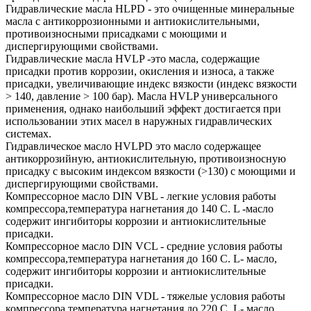
Гидравлические масла HLPD - это очищенные минеральные
масла с антикоррозионными и антиокислительными,
противоизносными присадками с моющими и
диспергирующими свойствами.
Гидравлические масла HVLP -это масла, содержащие
присадки против коррозии, окисления и износа, а также
присадки, увеличивающие индекс вязкости (индекс вязкости
> 140, давление > 100 бар). Масла HVLP универсального
применения, однако наибольший эффект достигается при
использовании этих масел в наружных гидравлических
системах.
Гидравлическое масло HVLPD это масло содержащее
антикоррозийную, антиокислительную, противоизносную
присадку с высоким индексом вязкости (>130) с моющими и
диспергирующими свойствами.
Компрессорное масло DIN VBL - легкие условия работы
компрессора,температура нагнетания до 140 С. L -масло
содержит ингибиторы коррозии и антиокислительные
присадки.
Компрессорное масло DIN VCL - средние условия работы
компрессора,температура нагнетания до 160 С. L- масло,
содержит ингибиторы коррозии и антиокислительные
присадки.
Компрессорное масло DIN VDL - тяжелые условия работы
компрессора,температура нагнетания до 220 С. L- масло,