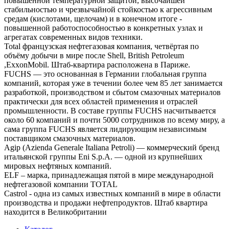
повышенной температурной защитой, высочайшей
стабильностью и чрезвычайной стойкостью к агрессивным
средам (кислотами, щелочам) и в конечном итоге -
повышенной работоспособностью в конкретных узлах и
агрегатах современных видов техники.
Total французская нефтегазовая компания, четвёртая по
объёму добычи в мире после Shell, British Petroleum
,ExxonMobil. Штаб-квартира расположена в Париже.
FUCHS — это основанная в Германии глобальная группа
компаний, которая уже в течении более чем 85 лет занимается
разработкой, производством и сбытом смазочных материалов
практически для всех областей применения и отраслей
промышленности. В составе группы FUCHS насчитывается
около 60 компаний и почти 5000 сотрудников по всему миру, а
сама группа FUCHS является лидирующим независимым
поставщиком смазочных материалов.
Agip (Azienda Generale Italiana Petroli) — коммерческий бренд
итальянской группы Eni S.p.A. — одной из крупнейших
мировых нефтяных компаний.
ELF – марка, принадлежащая пятой в мире международной
нефтегазовой компании TOTAL
Castrol - одна из самых известных компаний в мире в области
производства и продажи нефтепродуктов. Штаб квартира
находится в Великобритании