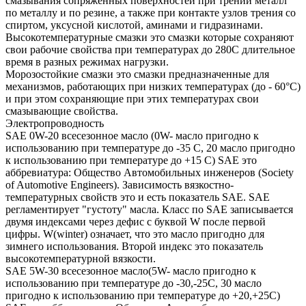
смазывания сопряженных поверхностей при трении металл
по металлу и по резине, а также при контакте узлов трения со
спиртом, уксусной кислотой, аминами и гидразинами.
Высокотемпературные смазки это смазки которые сохраняют
свои рабочие свойства при температурах до 280С длительное
время в разных режимах нагрузки.
Морозостойкие смазки это смазки предназначенные для
механизмов, работающих при низких температурах (до - 60°С)
и при этом сохраняющие при этих температурах свои
смазывающие свойства.
Электропроводность
SAE 0W-20 всесезонное масло (0W- масло пригодно к
использованию при температуре до -35 С, 20 масло пригодно
к использованию при температуре до +15 С) SAE это
аббревиатура: Общество Автомобильных инженеров (Society
of Automotive Engineers). Зависимость вязкостно-
температурных свойств это и есть показатель SAE. SAE
регламентирует "густоту" масла. Класс по SAE записывается
двумя индексами через дефис с буквой W после первой
цифры. W(winter) означает, что это масло пригодно для
зимнего использования. Второй индекс это показатель
высокотемпературной вязкости.
SAE 5W-30 всесезонное масло(5W- масло пригодно к
использованию при температуре до -30,-25С, 30 масло
пригодно к использованию при температуре до +20,+25С)