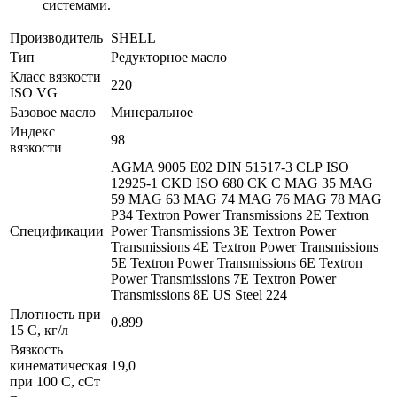
системами.
Производитель
SHELL
Тип
Редукторное масло
Класс вязкости
220
ISO VG
Базовое масло
Минеральное
Индекс
98
вязкости
AGMA 9005 E02 DIN 51517-3 CLP ISO
12925-1 CKD ISO 680 CK С MAG 35 MAG
59 MAG 63 MAG 74 MAG 76 MAG 78 MAG
P34 Textron Power Transmissions 2E Textron
Спецификации
Power Transmissions 3E Textron Power
Transmissions 4E Textron Power Transmissions
5E Textron Power Transmissions 6E Textron
Power Transmissions 7E Textron Power
Transmissions 8E US Steel 224
Плотность при
0.899
15 С, кг/л
Вязкость
кинематическая
19,0
при 100 С, сСт