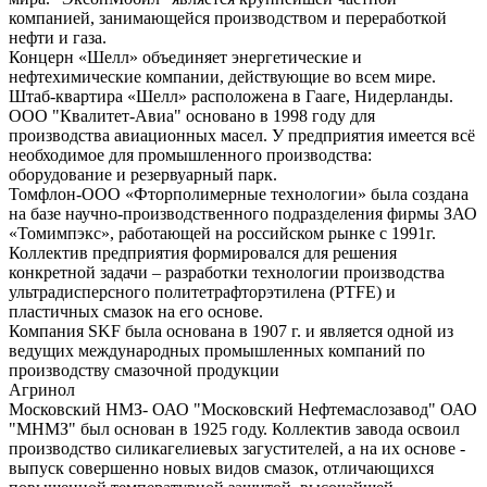
компанией, занимающейся производством и переработкой
нефти и газа.
Концерн «Шелл» объединяет энергетические и
нефтехимические компании, действующие во всем мире.
Штаб-квартира «Шелл» расположена в Гааге, Нидерланды.
ООО "Квалитет-Авиа" основано в 1998 году для
производства авиационных масел. У предприятия имеется всё
необходимое для промышленного производства:
оборудование и резервуарный парк.
Томфлон-ООО «Фторполимерные технологии» была создана
на базе научно-производственного подразделения фирмы ЗАО
«Томимпэкс», работающей на российском рынке с 1991г.
Коллектив предприятия формировался для решения
конкретной задачи – разработки технологии производства
ультрадисперсного политетрафторэтилена (PTFE) и
пластичных смазок на его основе.
Компания SKF была основана в 1907 г. и является одной из
ведущих международных промышленных компаний по
производству смазочной продукции
Агринол
Московский НМЗ- ОАО "Московский Нефтемаслозавод" ОАО
"МНМЗ" был основан в 1925 году. Коллектив завода освоил
производство силикагелиевых загустителей, а на их основе -
выпуск совершенно новых видов смазок, отличающихся