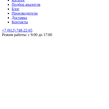
Каталог
Подбор аналогов
Блог
Производители
Доставка
Контакты
+7 (812) 748-22-65
НЕ НАШЛИ ЧТО ИСКАЛИ
Режим работы: с 9:00 до 17:00
Оставьте заявку и мы подберем подходящую продукцию,
проконсультируем
+7
Поиск
Я принимаю
политику конфиденциальности
и согласен на
обработку своих персональных данных.