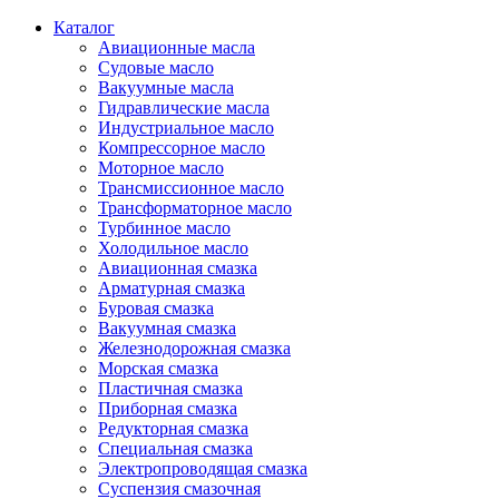
Каталог
Авиационные масла
Судовые масло
Вакуумные масла
Гидравлические масла
Индустриальное масло
Компрессорное масло
Моторное масло
Трансмиссионное масло
Трансформаторное масло
Турбинное масло
Холодильное масло
Авиационная смазка
Арматурная смазка
Буровая смазка
Вакуумная смазка
Железнодорожная смазка
Морская смазка
Пластичная смазка
Приборная смазка
Редукторная смазка
Специальная смазка
Электропроводящая смазка
Суспензия смазочная