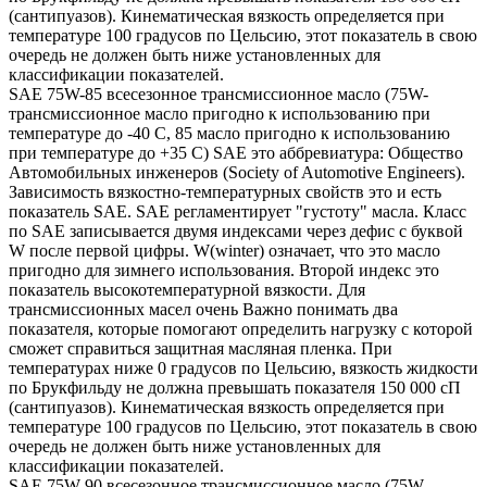
(сантипуазов). Кинематическая вязкость определяется при
температуре 100 градусов по Цельсию, этот показатель в свою
очередь не должен быть ниже установленных для
классификации показателей.
SAE 75W-85 всесезонное трансмиссионное масло (75W-
трансмиссионное масло пригодно к использованию при
температуре до -40 С, 85 масло пригодно к использованию
при температуре до +35 С) SAE это аббревиатура: Общество
Автомобильных инженеров (Society of Automotive Engineers).
Зависимость вязкостно-температурных свойств это и есть
показатель SAE. SAE регламентирует "густоту" масла. Класс
по SAE записывается двумя индексами через дефис с буквой
W после первой цифры. W(winter) означает, что это масло
пригодно для зимнего использования. Второй индекс это
показатель высокотемпературной вязкости. Для
трансмиссионных масел очень Важно понимать два
показателя, которые помогают определить нагрузку с которой
сможет справиться защитная масляная пленка. При
температурах ниже 0 градусов по Цельсию, вязкость жидкости
по Брукфильду не должна превышать показателя 150 000 сП
(сантипуазов). Кинематическая вязкость определяется при
температуре 100 градусов по Цельсию, этот показатель в свою
очередь не должен быть ниже установленных для
классификации показателей.
SAE 75W-90 всесезонное трансмиссионное масло (75W-