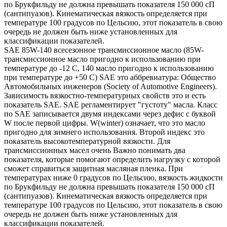
по Брукфильду не должна превышать показателя 150 000 сП
(сантипуазов). Кинематическая вязкость определяется при
температуре 100 градусов по Цельсию, этот показатель в свою
очередь не должен быть ниже установленных для
классификации показателей.
SAE 85W-140 всесезонное трансмиссионное масло (85W-
трансмиссионное масло пригодно к использованию при
температуре до -12 С, 140 масло пригодно к использованию
при температуре до +50 С) SAE это аббревиатура: Общество
Автомобильных инженеров (Society of Automotive Engineers).
Зависимость вязкостно-температурных свойств это и есть
показатель SAE. SAE регламентирует "густоту" масла. Класс
по SAE записывается двумя индексами через дефис с буквой
W после первой цифры. W(winter) означает, что это масло
пригодно для зимнего использования. Второй индекс это
показатель высокотемпературной вязкости. Для
трансмиссионных масел очень Важно понимать два
показателя, которые помогают определить нагрузку с которой
сможет справиться защитная масляная пленка. При
температурах ниже 0 градусов по Цельсию, вязкость жидкости
по Брукфильду не должна превышать показателя 150 000 сП
(сантипуазов). Кинематическая вязкость определяется при
температуре 100 градусов по Цельсию, этот показатель в свою
очередь не должен быть ниже установленных для
классификации показателей.