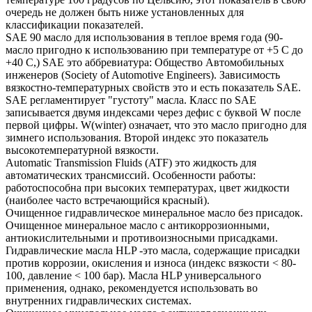
очередь не должен быть ниже установленных для
классификации показателей.
SAE 90 масло для использования в теплое время года (90-
масло пригодно к использованию при температуре от +5 С до
+40 С,) SAE это аббревиатура: Общество Автомобильных
инженеров (Society of Automotive Engineers). Зависимость
вязкостно-температурных свойств это и есть показатель SAE.
SAE регламентирует "густоту" масла. Класс по SAE
записывается двумя индексами через дефис с буквой W после
первой цифры. W(winter) означает, что это масло пригодно для
зимнего использования. Второй индекс это показатель
высокотемпературной вязкости.
Automatic Transmission Fluids (ATF) это жидкость для
автоматических трансмиссий. Особенности работы:
работоспособна при высоких температурах, цвет жидкости
(наиболее часто встречающийся красный).
Очищенное гидравлическое минеральное масло без присадок.
Очищенное минеральное масло с антикоррозионными,
антиокислительными и противоизносными присадками.
Гидравлические масла HLP -это масла, содержащие присадки
против коррозии, окисления и износа (индекс вязкости < 80-
100, давление < 100 бар). Масла HLP универсального
применения, однако, рекомендуется использовать во
внутренних гидравлических системах.