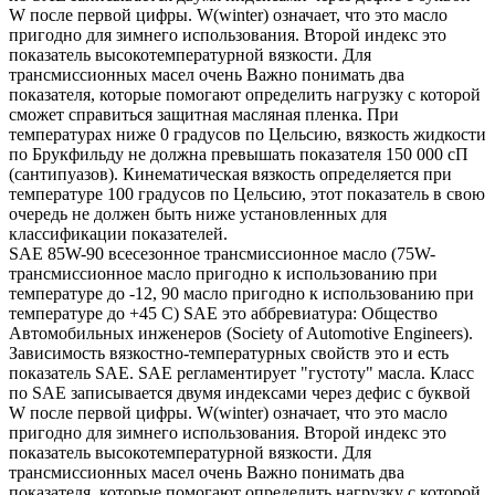
W после первой цифры. W(winter) означает, что это масло
пригодно для зимнего использования. Второй индекс это
показатель высокотемпературной вязкости. Для
трансмиссионных масел очень Важно понимать два
показателя, которые помогают определить нагрузку с которой
сможет справиться защитная масляная пленка. При
температурах ниже 0 градусов по Цельсию, вязкость жидкости
по Брукфильду не должна превышать показателя 150 000 сП
(сантипуазов). Кинематическая вязкость определяется при
температуре 100 градусов по Цельсию, этот показатель в свою
очередь не должен быть ниже установленных для
классификации показателей.
SAE 85W-90 всесезонное трансмиссионное масло (75W-
трансмиссионное масло пригодно к использованию при
температуре до -12, 90 масло пригодно к использованию при
температуре до +45 С) SAE это аббревиатура: Общество
Автомобильных инженеров (Society of Automotive Engineers).
Зависимость вязкостно-температурных свойств это и есть
показатель SAE. SAE регламентирует "густоту" масла. Класс
по SAE записывается двумя индексами через дефис с буквой
W после первой цифры. W(winter) означает, что это масло
пригодно для зимнего использования. Второй индекс это
показатель высокотемпературной вязкости. Для
трансмиссионных масел очень Важно понимать два
показателя, которые помогают определить нагрузку с которой