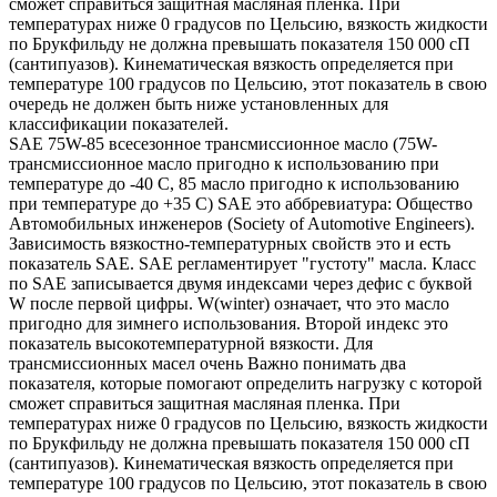
сможет справиться защитная масляная пленка. При
температурах ниже 0 градусов по Цельсию, вязкость жидкости
по Брукфильду не должна превышать показателя 150 000 сП
(сантипуазов). Кинематическая вязкость определяется при
температуре 100 градусов по Цельсию, этот показатель в свою
очередь не должен быть ниже установленных для
классификации показателей.
SAE 75W-85 всесезонное трансмиссионное масло (75W-
трансмиссионное масло пригодно к использованию при
температуре до -40 С, 85 масло пригодно к использованию
при температуре до +35 С) SAE это аббревиатура: Общество
Автомобильных инженеров (Society of Automotive Engineers).
Зависимость вязкостно-температурных свойств это и есть
показатель SAE. SAE регламентирует "густоту" масла. Класс
по SAE записывается двумя индексами через дефис с буквой
W после первой цифры. W(winter) означает, что это масло
пригодно для зимнего использования. Второй индекс это
показатель высокотемпературной вязкости. Для
трансмиссионных масел очень Важно понимать два
показателя, которые помогают определить нагрузку с которой
сможет справиться защитная масляная пленка. При
температурах ниже 0 градусов по Цельсию, вязкость жидкости
по Брукфильду не должна превышать показателя 150 000 сП
(сантипуазов). Кинематическая вязкость определяется при
температуре 100 градусов по Цельсию, этот показатель в свою