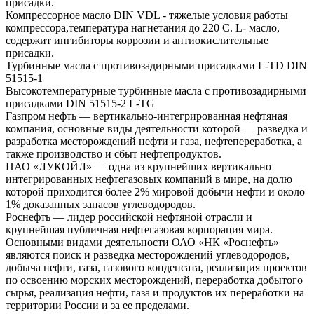
присадки.
Компрессорное масло DIN VDL - тяжелые условия работы
компрессора,температура нагнетания до 220 С. L- масло,
содержит ингибиторы коррозии и антиокислительные
присадки.
Турбинные масла с противозадирными присадками L-TD DIN
51515-1
Высокотемпературные турбинные масла с противозадирными
присадками DIN 51515-2 L-TG
Газпром нефть — вертикально-интегрированная нефтяная
компания, основные виды деятельности которой — разведка и
разработка месторождений нефти и газа, нефтепереработка, а
также производство и сбыт нефтепродуктов.
ПАО «ЛУКОЙЛ» — одна из крупнейших вертикально
интегрированных нефтегазовых компаний в мире, на долю
которой приходится более 2% мировой добычи нефти и около
1% доказанных запасов углеводородов.
Роснефть — лидер российской нефтяной отрасли и
крупнейшая публичная нефтегазовая корпорация мира.
Основными видами деятельности ОАО «НК «Роснефть»
являются поиск и разведка месторождений углеводородов,
добыча нефти, газа, газового конденсата, реализация проектов
по освоению морских месторождений, переработка добытого
сырья, реализация нефти, газа и продуктов их переработки на
территории России и за ее пределами.