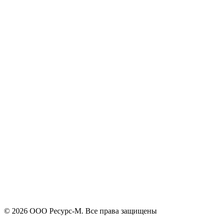
Я принимаю
политику конфиденциальности
и согласен на
обработку своих персональных данных.
ОСТАЛИСЬ ВОПРОСЫ!?
Отправить
Оставьте заявку и мы подберем подходящую продукцию,
поможем с выбором, проконсультируем
+7
Поиск
Я принимаю
политику конфиденциальности
и согласен на
обработку своих персональных данных.
Отправить
© 2026 ООО Ресурс-М. Все права защищены