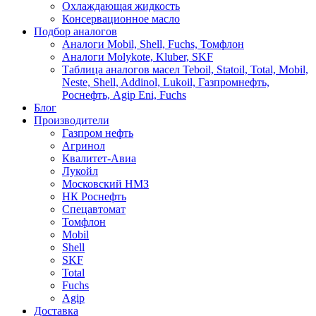
Охлаждающая жидкость
Консервационное масло
Подбор аналогов
Аналоги Mobil, Shell, Fuchs, Томфлон
Аналоги Molykote, Kluber, SKF
Таблица аналогов масел Teboil, Statoil, Total, Mobil,
Neste, Shell, Addinol, Lukoil, Газпромнефть,
Роснефть, Agip Eni, Fuchs
Блог
Производители
Газпром нефть
Агринол
Квалитет-Авиа
Лукойл
Московский НМЗ
НК Роснефть
Спецавтомат
Томфлон
Mobil
Shell
SKF
Total
Fuchs
Agip
Доставка