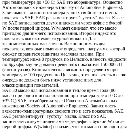
при температуре до +50 С) SAE это аббревиатура: Общество
Автомобильных инженеров (Society of Automotive Engineers).
Зависимость вязкостно-температурных свойств это и есть
показатель SAE. SAE регламентирует "густоту" масла. Класс
по SAE записывается двумя индексами через дефис с буквой
W после первой цифры. W(winter) означает, что это масло
пригодно для зимнего использования. Второй индекс это
показатель высокотемпературной вязкости Для
трансмиссионных масел очень Важно понимать два
показателя, которые помогают определить нагрузку с которой
сможет справиться защитная масляная пленка. При
температурах ниже 0 градусов по Цельсию, вязкость жидкости
по Брукфильду не должна превышать показателя 150 000 сП
(сантипуазов). Кинематическая вязкость определяется при
температуре 100 градусов по Цельсию, этот показатель в свою
очередь не должен быть ниже установленных для
классификации показателей.
SAE 80 масло для использования в теплое время года (80-
масло пригодно к использованию при температуре от 0 С до
+35 С,) SAE это аббревиатура: Общество Автомобильных
инженеров (Society of Automotive Engineers). Зависимость
вязкостно-температурных свойств это и есть показатель SAE.
SAE регламентирует "густоту" масла. Класс по SAE
записывается двумя индексами через дефис с буквой W после
первой цифры. W(winter) означает, что это масло пригодно для