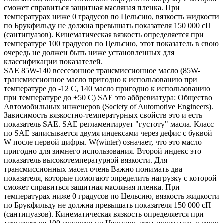
сможет справиться защитная масляная пленка. При
температурах ниже 0 градусов по Цельсию, вязкость жидкости
по Брукфильду не должна превышать показателя 150 000 сП
(сантипуазов). Кинематическая вязкость определяется при
температуре 100 градусов по Цельсию, этот показатель в свою
очередь не должен быть ниже установленных для
классификации показателей.
SAE 85W-140 всесезонное трансмиссионное масло (85W-
трансмиссионное масло пригодно к использованию при
температуре до -12 С, 140 масло пригодно к использованию
при температуре до +50 С) SAE это аббревиатура: Общество
Автомобильных инженеров (Society of Automotive Engineers).
Зависимость вязкостно-температурных свойств это и есть
показатель SAE. SAE регламентирует "густоту" масла. Класс
по SAE записывается двумя индексами через дефис с буквой
W после первой цифры. W(winter) означает, что это масло
пригодно для зимнего использования. Второй индекс это
показатель высокотемпературной вязкости. Для
трансмиссионных масел очень Важно понимать два
показателя, которые помогают определить нагрузку с которой
сможет справиться защитная масляная пленка. При
температурах ниже 0 градусов по Цельсию, вязкость жидкости
по Брукфильду не должна превышать показателя 150 000 сП
(сантипуазов). Кинематическая вязкость определяется при
температуре 100 градусов по Цельсию, этот показатель в свою