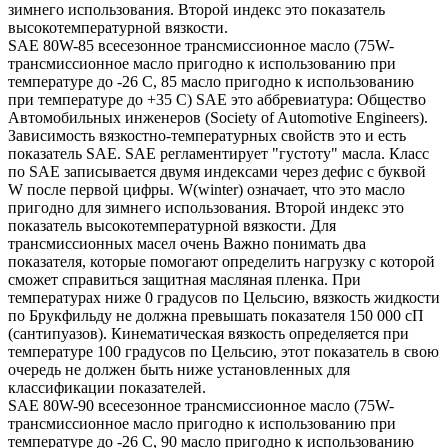
зимнего использования. Второй индекс это показатель
высокотемпературной вязкости.
SAE 80W-85 всесезонное трансмиссионное масло (75W-
трансмиссионное масло пригодно к использованию при
температуре до -26 С, 85 масло пригодно к использованию
при температуре до +35 С) SAE это аббревиатура: Общество
Автомобильных инженеров (Society of Automotive Engineers).
Зависимость вязкостно-температурных свойств это и есть
показатель SAE. SAE регламентирует "густоту" масла. Класс
по SAE записывается двумя индексами через дефис с буквой
W после первой цифры. W(winter) означает, что это масло
пригодно для зимнего использования. Второй индекс это
показатель высокотемпературной вязкости. Для
трансмиссионных масел очень Важно понимать два
показателя, которые помогают определить нагрузку с которой
сможет справиться защитная масляная пленка. При
температурах ниже 0 градусов по Цельсию, вязкость жидкости
по Брукфильду не должна превышать показателя 150 000 сП
(сантипуазов). Кинематическая вязкость определяется при
температуре 100 градусов по Цельсию, этот показатель в свою
очередь не должен быть ниже установленных для
классификации показателей.
SAE 80W-90 всесезонное трансмиссионное масло (75W-
трансмиссионное масло пригодно к использованию при
температуре до -26 С, 90 масло пригодно к использованию