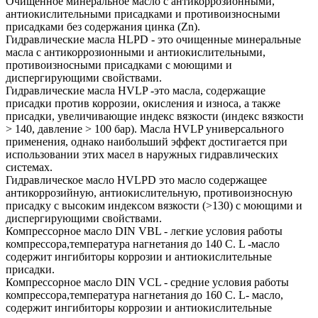
Очищенное минеральное масло с антикоррозионными,
антиокислительными присадками и противоизносными
присадками без содержания цинка (Zn).
Гидравлические масла HLPD - это очищенные минеральные
масла с антикоррозионными и антиокислительными,
противоизносными присадками с моющими и
диспергирующими свойствами.
Гидравлические масла HVLP -это масла, содержащие
присадки против коррозии, окисления и износа, а также
присадки, увеличивающие индекс вязкости (индекс вязкости
> 140, давление > 100 бар). Масла HVLP универсального
применения, однако наибольший эффект достигается при
использовании этих масел в наружных гидравлических
системах.
Гидравлическое масло HVLPD это масло содержащее
антикоррозийную, антиокислительную, противоизносную
присадку с высоким индексом вязкости (>130) с моющими и
диспергирующими свойствами.
Компрессорное масло DIN VBL - легкие условия работы
компрессора,температура нагнетания до 140 С. L -масло
содержит ингибиторы коррозии и антиокислительные
присадки.
Компрессорное масло DIN VCL - средние условия работы
компрессора,температура нагнетания до 160 С. L- масло,
содержит ингибиторы коррозии и антиокислительные