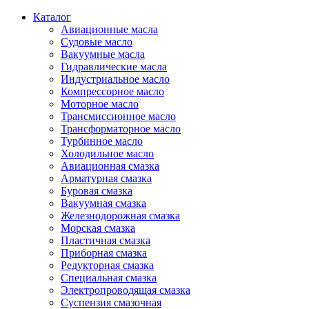
Каталог
Авиационные масла
Судовые масло
Вакуумные масла
Гидравлические масла
Индустриальное масло
Компрессорное масло
Моторное масло
Трансмиссионное масло
Трансформаторное масло
Турбинное масло
Холодильное масло
Авиационная смазка
Арматурная смазка
Буровая смазка
Вакуумная смазка
Железнодорожная смазка
Морская смазка
Пластичная смазка
Приборная смазка
Редукторная смазка
Специальная смазка
Электропроводящая смазка
Суспензия смазочная