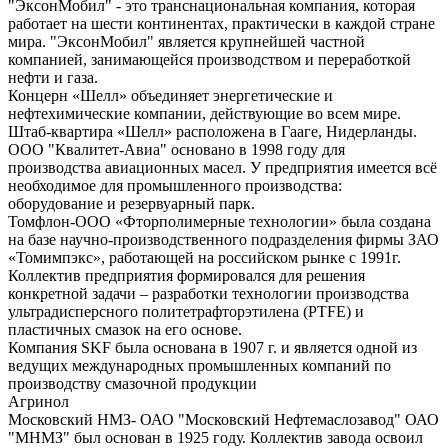
"ЭксонМобил" - это транснациональная компания, которая
работает на шести континентах, практически в каждой стране
мира. "ЭксонМобил" является крупнейшей частной
компанией, занимающейся производством и переработкой
нефти и газа.
Концерн «Шелл» объединяет энергетические и
нефтехимические компании, действующие во всем мире.
Штаб-квартира «Шелл» расположена в Гааге, Нидерланды.
ООО "Квалитет-Авиа" основано в 1998 году для
производства авиационных масел. У предприятия имеется всё
необходимое для промышленного производства:
оборудование и резервуарный парк.
Томфлон-ООО «Фторполимерные технологии» была создана
на базе научно-производственного подразделения фирмы ЗАО
«Томимпэкс», работающей на российском рынке с 1991г.
Коллектив предприятия формировался для решения
конкретной задачи – разработки технологии производства
ультрадисперсного политетрафторэтилена (PTFE) и
пластичных смазок на его основе.
Компания SKF была основана в 1907 г. и является одной из
ведущих международных промышленных компаний по
производству смазочной продукции
Агринол
Московский НМЗ- ОАО "Московский Нефтемаслозавод" ОАО
"МНМЗ" был основан в 1925 году. Коллектив завода освоил