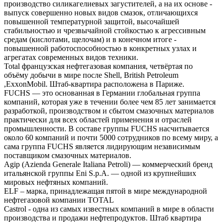
производство силикагелиевых загустителей, а на их основе -
выпуск совершенно новых видов смазок, отличающихся
повышенной температурной защитой, высочайшей
стабильностью и чрезвычайной стойкостью к агрессивным
средам (кислотами, щелочам) и в конечном итоге -
повышенной работоспособностью в конкретных узлах и
агрегатах современных видов техники.
Total французская нефтегазовая компания, четвёртая по
объёму добычи в мире после Shell, British Petroleum
,ExxonMobil. Штаб-квартира расположена в Париже.
FUCHS — это основанная в Германии глобальная группа
компаний, которая уже в течении более чем 85 лет занимается
разработкой, производством и сбытом смазочных материалов
практически для всех областей применения и отраслей
промышленности. В составе группы FUCHS насчитывается
около 60 компаний и почти 5000 сотрудников по всему миру, а
сама группа FUCHS является лидирующим независимым
поставщиком смазочных материалов.
Agip (Azienda Generale Italiana Petroli) — коммерческий бренд
итальянской группы Eni S.p.A. — одной из крупнейших
мировых нефтяных компаний.
ELF – марка, принадлежащая пятой в мире международной
нефтегазовой компании TOTAL
Castrol - одна из самых известных компаний в мире в области
производства и продажи нефтепродуктов. Штаб квартира