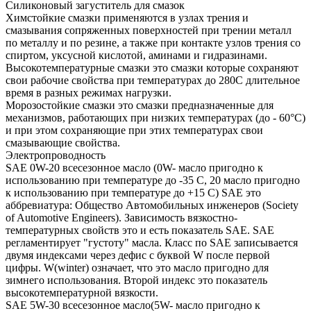
Силиконовый загуститель для смазок
Химстойкие смазки применяются в узлах трения и
смазывания сопряженных поверхностей при трении металл
по металлу и по резине, а также при контакте узлов трения со
спиртом, уксусной кислотой, аминами и гидразинами.
Высокотемпературные смазки это смазки которые сохраняют
свои рабочие свойства при температурах до 280С длительное
время в разных режимах нагрузки.
Морозостойкие смазки это смазки предназначенные для
механизмов, работающих при низких температурах (до - 60°С)
и при этом сохраняющие при этих температурах свои
смазывающие свойства.
Электропроводность
SAE 0W-20 всесезонное масло (0W- масло пригодно к
использованию при температуре до -35 С, 20 масло пригодно
к использованию при температуре до +15 С) SAE это
аббревиатура: Общество Автомобильных инженеров (Society
of Automotive Engineers). Зависимость вязкостно-
температурных свойств это и есть показатель SAE. SAE
регламентирует "густоту" масла. Класс по SAE записывается
двумя индексами через дефис с буквой W после первой
цифры. W(winter) означает, что это масло пригодно для
зимнего использования. Второй индекс это показатель
высокотемпературной вязкости.
SAE 5W-30 всесезонное масло(5W- масло пригодно к