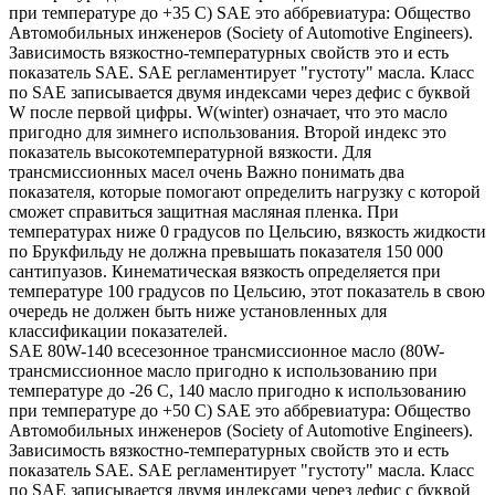
при температуре до +35 С) SAE это аббревиатура: Общество
Автомобильных инженеров (Society of Automotive Engineers).
Зависимость вязкостно-температурных свойств это и есть
показатель SAE. SAE регламентирует "густоту" масла. Класс
по SAE записывается двумя индексами через дефис с буквой
W после первой цифры. W(winter) означает, что это масло
пригодно для зимнего использования. Второй индекс это
показатель высокотемпературной вязкости. Для
трансмиссионных масел очень Важно понимать два
показателя, которые помогают определить нагрузку с которой
сможет справиться защитная масляная пленка. При
температурах ниже 0 градусов по Цельсию, вязкость жидкости
по Брукфильду не должна превышать показателя 150 000
сантипуазов. Кинематическая вязкость определяется при
температуре 100 градусов по Цельсию, этот показатель в свою
очередь не должен быть ниже установленных для
классификации показателей.
SAE 80W-140 всесезонное трансмиссионное масло (80W-
трансмиссионное масло пригодно к использованию при
температуре до -26 С, 140 масло пригодно к использованию
при температуре до +50 С) SAE это аббревиатура: Общество
Автомобильных инженеров (Society of Automotive Engineers).
Зависимость вязкостно-температурных свойств это и есть
показатель SAE. SAE регламентирует "густоту" масла. Класс
по SAE записывается двумя индексами через дефис с буквой