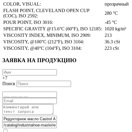
COLOR, VISUAL:
прозрачный
FLASH POINT, CLEVELAND OPEN CUP
280 °C
(COC), ISO 2592:
POUR POINT, ISO 3016:
-45 °C
SPECIFIC GRAVITY @15.6°C (60°F), ISO 12185:
1020 kg/m³
VISCOSITY INDEX, MINIMUM, ISO 2909:
213
VISCOSITY, @100°C (212°F), ISO 3104:
36.3 cSt
VISCOSITY, @40°C (104°F), ISO 3104:
223 cSt
ЗАЯВКА НА ПРОДУКЦИЮ
+7
Поиск