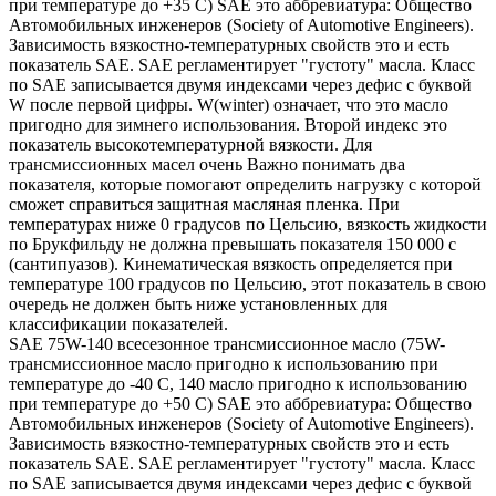
при температуре до +35 С) SAE это аббревиатура: Общество
Автомобильных инженеров (Society of Automotive Engineers).
Зависимость вязкостно-температурных свойств это и есть
показатель SAE. SAE регламентирует "густоту" масла. Класс
по SAE записывается двумя индексами через дефис с буквой
W после первой цифры. W(winter) означает, что это масло
пригодно для зимнего использования. Второй индекс это
показатель высокотемпературной вязкости. Для
трансмиссионных масел очень Важно понимать два
показателя, которые помогают определить нагрузку с которой
сможет справиться защитная масляная пленка. При
температурах ниже 0 градусов по Цельсию, вязкость жидкости
по Брукфильду не должна превышать показателя 150 000 с
(сантипуазов). Кинематическая вязкость определяется при
температуре 100 градусов по Цельсию, этот показатель в свою
очередь не должен быть ниже установленных для
классификации показателей.
SAE 75W-140 всесезонное трансмиссионное масло (75W-
трансмиссионное масло пригодно к использованию при
температуре до -40 С, 140 масло пригодно к использованию
при температуре до +50 С) SAE это аббревиатура: Общество
Автомобильных инженеров (Society of Automotive Engineers).
Зависимость вязкостно-температурных свойств это и есть
показатель SAE. SAE регламентирует "густоту" масла. Класс
по SAE записывается двумя индексами через дефис с буквой