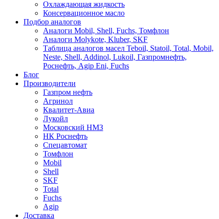
Охлаждающая жидкость
Консервационное масло
Подбор аналогов
Аналоги Mobil, Shell, Fuchs, Томфлон
Аналоги Molykote, Kluber, SKF
Таблица аналогов масел Teboil, Statoil, Total, Mobil,
Neste, Shell, Addinol, Lukoil, Газпромнефть,
Роснефть, Agip Eni, Fuchs
Блог
Производители
Газпром нефть
Агринол
Квалитет-Авиа
Лукойл
Московский НМЗ
НК Роснефть
Спецавтомат
Томфлон
Mobil
Shell
SKF
Total
Fuchs
Agip
Доставка