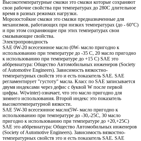
Высокотемпературные смазки это смазки которые сохраняют
свои рабочие свойства при температурах до 280С длительное
время в разных режимах нагрузки.
Морозостойкие смазки это смазки предназначенные для
механизмов, работающих при низких температурах (до - 60°С)
и при этом сохраняющие при этих температурах свои
смазывающие свойства.
Электропроводность
SAE 0W-20 всесезонное масло (0W- масло пригодно к
использованию при температуре до -35 С, 20 масло пригодно
к использованию при температуре до +15 С) SAE это
аббревиатура: Общество Автомобильных инженеров (Society
of Automotive Engineers). Зависимость вязкостно-
температурных свойств это и есть показатель SAE. SAE
регламентирует "густоту" масла. Класс по SAE записывается
двумя индексами через дефис с буквой W после первой
цифры. W(winter) означает, что это масло пригодно для
зимнего использования. Второй индекс это показатель
высокотемпературной вязкости.
SAE 5W-30 всесезонное масло(5W- масло пригодно к
использованию при температуре до -30,-25С, 30 масло
пригодно к использованию при температуре до +20,+25С)
SAE это аббревиатура: Общество Автомобильных инженеров
(Society of Automotive Engineers). Зависимость вязкостно-
температурных свойств это и есть показатель SAE. SAE