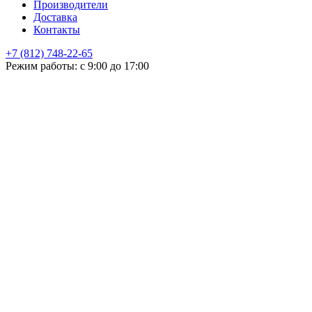
Производители
Доставка
Контакты
+7 (812) 748-22-65
НЕ НАШЛИ ЧТО ИСКАЛИ
Режим работы: с 9:00 до 17:00
Оставьте заявку и мы подберем подходящую продукцию,
проконсультируем
+7
Поиск
Я принимаю
политику конфиденциальности
и согласен на
обработку своих персональных данных.
ОСТАЛИСЬ ВОПРОСЫ!?
Отправить