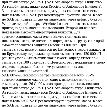
при температуре до +35 С) SAE это аббревиатура: Общество
Автомобильных инженеров (Society of Automotive Engineers).
Зависимость вязкостно-температурных свойств это и есть
показатель SAE. SAE регламентирует "густоту" масла. Класс
по SAE записывается двумя индексами через дефис с буквой
W после первой цифры. W(winter) означает, что это масло
пригодно для зимнего использования. Второй индекс это
показатель высокотемпературной вязкости. Для
трансмиссионных масел очень Важно понимать два
показателя, которые помогают определить нагрузку с которой
сможет справиться защитная масляная пленка. При
температурах ниже 0 градусов по Цельсию, вязкость жидкости
по Брукфильду не должна превышать показателя 150 000 сП
(сантипуазов). Кинематическая вязкость определяется при
температуре 100 градусов по Цельсию, этот показатель в свою
очередь не должен быть ниже установленных для
классификации показателей.
SAE 80W-90 всесезонное трансмиссионное масло (75W-
трансмиссионное масло пригодно к использованию при
температуре до -26 С, 90 масло пригодно к использованию
при температуре до +35 С) SAE это аббревиатура: Общество
Автомобильных инженеров (Society of Automotive Engineers).
Зависимость вязкостно-температурных свойств это и есть
показатель SAE. SAE регламентирует "густоту" масла. Класс
по SAE записывается двумя индексами через дефис с буквой