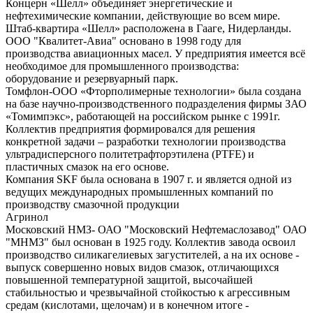
Концерн «Шелл» объединяет энергетические и
нефтехимические компании, действующие во всем мире.
Штаб-квартира «Шелл» расположена в Гааге, Нидерланды.
ООО "Квалитет-Авиа" основано в 1998 году для
производства авиационных масел. У предприятия имеется всё
необходимое для промышленного производства:
оборудование и резервуарный парк.
Томфлон-ООО «Фторполимерные технологии» была создана
на базе научно-производственного подразделения фирмы ЗАО
«Томимпэкс», работающей на российском рынке с 1991г.
Коллектив предприятия формировался для решения
конкретной задачи – разработки технологии производства
ультрадисперсного политетрафторэтилена (PTFE) и
пластичных смазок на его основе.
Компания SKF была основана в 1907 г. и является одной из
ведущих международных промышленных компаний по
производству смазочной продукции
Агринол
Московский НМЗ- ОАО "Московский Нефтемаслозавод" ОАО
"МНМЗ" был основан в 1925 году. Коллектив завода освоил
производство силикагелиевых загустителей, а на их основе -
выпуск совершенно новых видов смазок, отличающихся
повышенной температурной защитой, высочайшей
стабильностью и чрезвычайной стойкостью к агрессивным
средам (кислотами, щелочам) и в конечном итоге -