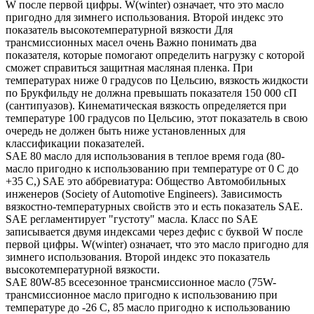
W после первой цифры. W(winter) означает, что это масло
пригодно для зимнего использования. Второй индекс это
показатель высокотемпературной вязкости Для
трансмиссионных масел очень Важно понимать два
показателя, которые помогают определить нагрузку с которой
сможет справиться защитная масляная пленка. При
температурах ниже 0 градусов по Цельсию, вязкость жидкости
по Брукфильду не должна превышать показателя 150 000 сП
(сантипуазов). Кинематическая вязкость определяется при
температуре 100 градусов по Цельсию, этот показатель в свою
очередь не должен быть ниже установленных для
классификации показателей.
SAE 80 масло для использования в теплое время года (80-
масло пригодно к использованию при температуре от 0 С до
+35 С,) SAE это аббревиатура: Общество Автомобильных
инженеров (Society of Automotive Engineers). Зависимость
вязкостно-температурных свойств это и есть показатель SAE.
SAE регламентирует "густоту" масла. Класс по SAE
записывается двумя индексами через дефис с буквой W после
первой цифры. W(winter) означает, что это масло пригодно для
зимнего использования. Второй индекс это показатель
высокотемпературной вязкости.
SAE 80W-85 всесезонное трансмиссионное масло (75W-
трансмиссионное масло пригодно к использованию при
температуре до -26 С, 85 масло пригодно к использованию