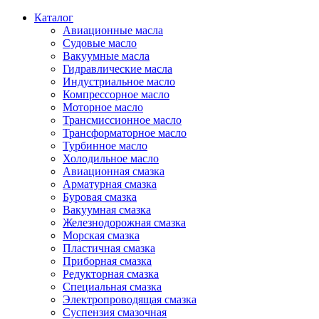
Каталог
Авиационные масла
Судовые масло
Вакуумные масла
Гидравлические масла
Индустриальное масло
Компрессорное масло
Моторное масло
Трансмиссионное масло
Трансформаторное масло
Турбинное масло
Холодильное масло
Авиационная смазка
Арматурная смазка
Буровая смазка
Вакуумная смазка
Железнодорожная смазка
Морская смазка
Пластичная смазка
Приборная смазка
Редукторная смазка
Специальная смазка
Электропроводящая смазка
Суспензия смазочная