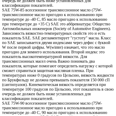
очередь не должен быть ниже установленных для
классификации показателей.
SAE 75W-85 всесезонное трансмиссионное масло (75W-
трансмиссионное масло пригодно к использованию при
температуре до -40 С, 85 масло пригодно к использованию
при температуре до +35 С) SAE это аббревиатура: Общество
Автомобильных инженеров (Society of Automotive Engineers).
Зависимость вязкостно-температурных свойств это и есть
показатель SAE. SAE регламентирует "густоту" масла. Класс
по SAE записывается двумя индексами через дефис с буквой
W после первой цифры. W(winter) означает, что это масло
пригодно для зимнего использования. Второй индекс это
показатель высокотемпературной вязкости. Для
трансмиссионных масел очень Важно понимать два
показателя, которые помогают определить нагрузку с которой
сможет справиться защитная масляная пленка. При
температурах ниже 0 градусов по Цельсию, вязкость жидкости
по Брукфильду не должна превышать показателя 150 000 сП
(сантипуазов). Кинематическая вязкость определяется при
температуре 100 градусов по Цельсию, этот показатель в свою
очередь не должен быть ниже установленных для
классификации показателей.
SAE 75W-90 всесезонное трансмиссионное масло (75W-
трансмиссионное масло пригодно к использованию при
температуре до -40 С, 90 масло пригодно к использованию