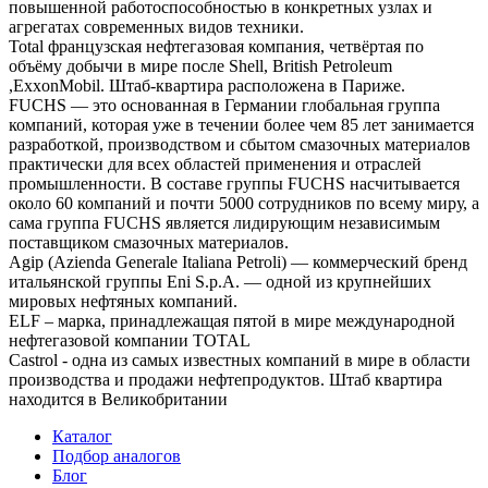
повышенной работоспособностью в конкретных узлах и
агрегатах современных видов техники.
Total французская нефтегазовая компания, четвёртая по
объёму добычи в мире после Shell, British Petroleum
,ExxonMobil. Штаб-квартира расположена в Париже.
FUCHS — это основанная в Германии глобальная группа
компаний, которая уже в течении более чем 85 лет занимается
разработкой, производством и сбытом смазочных материалов
практически для всех областей применения и отраслей
промышленности. В составе группы FUCHS насчитывается
около 60 компаний и почти 5000 сотрудников по всему миру, а
сама группа FUCHS является лидирующим независимым
поставщиком смазочных материалов.
Agip (Azienda Generale Italiana Petroli) — коммерческий бренд
итальянской группы Eni S.p.A. — одной из крупнейших
мировых нефтяных компаний.
ELF – марка, принадлежащая пятой в мире международной
нефтегазовой компании TOTAL
Castrol - одна из самых известных компаний в мире в области
производства и продажи нефтепродуктов. Штаб квартира
находится в Великобритании
Каталог
Подбор аналогов
Блог