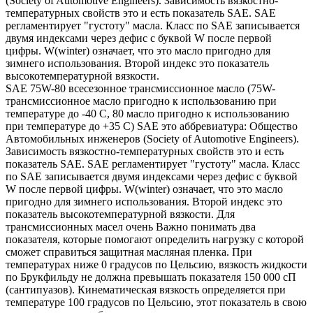
(Society of Automotive Engineers). Зависимость вязкостно-
температурных свойств это и есть показатель SAE. SAE
регламентирует "густоту" масла. Класс по SAE записывается
двумя индексами через дефис с буквой W после первой
цифры. W(winter) означает, что это масло пригодно для
зимнего использования. Второй индекс это показатель
высокотемпературной вязкости.
SAE 75W-80 всесезонное трансмиссионное масло (75W-
трансмиссионное масло пригодно к использованию при
температуре до -40 С, 80 масло пригодно к использованию
при температуре до +35 С) SAE это аббревиатура: Общество
Автомобильных инженеров (Society of Automotive Engineers).
Зависимость вязкостно-температурных свойств это и есть
показатель SAE. SAE регламентирует "густоту" масла. Класс
по SAE записывается двумя индексами через дефис с буквой
W после первой цифры. W(winter) означает, что это масло
пригодно для зимнего использования. Второй индекс это
показатель высокотемпературной вязкости. Для
трансмиссионных масел очень Важно понимать два
показателя, которые помогают определить нагрузку с которой
сможет справиться защитная масляная пленка. При
температурах ниже 0 градусов по Цельсию, вязкость жидкости
по Брукфильду не должна превышать показателя 150 000 сП
(сантипуазов). Кинематическая вязкость определяется при
температуре 100 градусов по Цельсию, этот показатель в свою