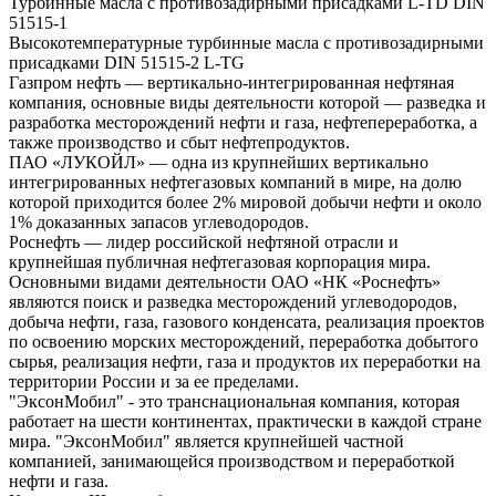
Турбинные масла с противозадирными присадками L-TD DIN
51515-1
Высокотемпературные турбинные масла с противозадирными
присадками DIN 51515-2 L-TG
Газпром нефть — вертикально-интегрированная нефтяная
компания, основные виды деятельности которой — разведка и
разработка месторождений нефти и газа, нефтепереработка, а
также производство и сбыт нефтепродуктов.
ПАО «ЛУКОЙЛ» — одна из крупнейших вертикально
интегрированных нефтегазовых компаний в мире, на долю
которой приходится более 2% мировой добычи нефти и около
1% доказанных запасов углеводородов.
Роснефть — лидер российской нефтяной отрасли и
крупнейшая публичная нефтегазовая корпорация мира.
Основными видами деятельности ОАО «НК «Роснефть»
являются поиск и разведка месторождений углеводородов,
добыча нефти, газа, газового конденсата, реализация проектов
по освоению морских месторождений, переработка добытого
сырья, реализация нефти, газа и продуктов их переработки на
территории России и за ее пределами.
"ЭксонМобил" - это транснациональная компания, которая
работает на шести континентах, практически в каждой стране
мира. "ЭксонМобил" является крупнейшей частной
компанией, занимающейся производством и переработкой
нефти и газа.