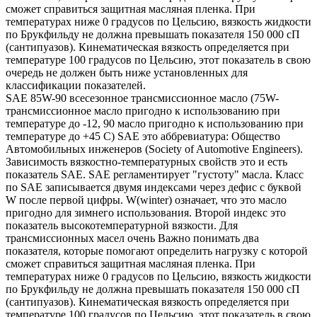
сможет справиться защитная масляная пленка. При
температурах ниже 0 градусов по Цельсию, вязкость жидкости
по Брукфильду не должна превышать показателя 150 000 сП
(сантипуазов). Кинематическая вязкость определяется при
температуре 100 градусов по Цельсию, этот показатель в свою
очередь не должен быть ниже установленных для
классификации показателей.
SAE 85W-90 всесезонное трансмиссионное масло (75W-
трансмиссионное масло пригодно к использованию при
температуре до -12, 90 масло пригодно к использованию при
температуре до +45 С) SAE это аббревиатура: Общество
Автомобильных инженеров (Society of Automotive Engineers).
Зависимость вязкостно-температурных свойств это и есть
показатель SAE. SAE регламентирует "густоту" масла. Класс
по SAE записывается двумя индексами через дефис с буквой
W после первой цифры. W(winter) означает, что это масло
пригодно для зимнего использования. Второй индекс это
показатель высокотемпературной вязкости. Для
трансмиссионных масел очень Важно понимать два
показателя, которые помогают определить нагрузку с которой
сможет справиться защитная масляная пленка. При
температурах ниже 0 градусов по Цельсию, вязкость жидкости
по Брукфильду не должна превышать показателя 150 000 сП
(сантипуазов). Кинематическая вязкость определяется при
температуре 100 градусов по Цельсию, этот показатель в свою