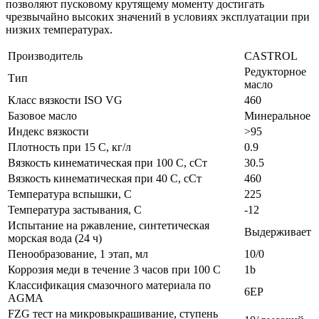
позволяют пусковому крутящему моменту достигать
чрезвычайно высоких значений в условиях эксплуатации при
низких температурах.
Производитель
CASTROL
Редукторное
Тип
масло
Класс вязкости ISO VG
460
Базовое масло
Минеральное
Индекс вязкости
>95
Плотность при 15 С, кг/л
0.9
Вязкость кинематическая при 100 С, сСт
30.5
Вязкость кинематическая при 40 С, сСт
460
Температура вспышки, С
225
Температура застывания, С
-12
Испытание на ржавление, синтетическая
Выдерживает
морская вода (24 ч)
Пенообразование, 1 этап, мл
10/0
Коррозия меди в течение 3 часов при 100 С
1b
Классификация смазочного материала по
6EP
AGMA
FZG тест на микровыкрашивание, ступень