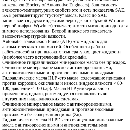
инженеров (Society of Automotive Engineers). Зависимость
вязкостно-температурных свойств это и есть показатель SAE.
SAE регламентирует "густоту" масла. Класс по SAE
записывается двумя индексами через дефис с буквой W после
первой цифры. W(winter) означает, что это масло пригодно для
зимнего использования. Второй индекс это показатель
высокотемпературной вязкости.
Automatic Transmission Fluids (ATF) это жидкость для
автоматических трансмиссий. Особенности работы:
работоспособна при высоких температурах, цвет жидкости
(наиболее часто встречающийся красный).
Очищенное гидравлическое минеральное масло без присадок.
Очищенное минеральное масло с антикоррозионными,
антиокислительными и противоизносными присадками.
Гидравлические масла HLP -это масла, содержащие присадки
против коррозии, окисления и износа (индекс вязкости < 80-
100, давление < 100 бар). Масла HLP универсального
применения, однако, рекомендуется использовать во
внутренних гидравлических системах.
Очищенное минеральное масло с антикоррозионными,
антиокислительными присадками и противоизносными
присадками без содержания цинка (Zn).
Гидравлические масла HLPD - это очищенные минеральные
масла с антикоррозионными и антиокислительными,