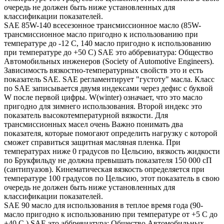
очередь не должен быть ниже установленных для
классификации показателей.
SAE 85W-140 всесезонное трансмиссионное масло (85W-
трансмиссионное масло пригодно к использованию при
температуре до -12 С, 140 масло пригодно к использованию
при температуре до +50 С) SAE это аббревиатура: Общество
Автомобильных инженеров (Society of Automotive Engineers).
Зависимость вязкостно-температурных свойств это и есть
показатель SAE. SAE регламентирует "густоту" масла. Класс
по SAE записывается двумя индексами через дефис с буквой
W после первой цифры. W(winter) означает, что это масло
пригодно для зимнего использования. Второй индекс это
показатель высокотемпературной вязкости. Для
трансмиссионных масел очень Важно понимать два
показателя, которые помогают определить нагрузку с которой
сможет справиться защитная масляная пленка. При
температурах ниже 0 градусов по Цельсию, вязкость жидкости
по Брукфильду не должна превышать показателя 150 000 сП
(сантипуазов). Кинематическая вязкость определяется при
температуре 100 градусов по Цельсию, этот показатель в свою
очередь не должен быть ниже установленных для
классификации показателей.
SAE 90 масло для использования в теплое время года (90-
масло пригодно к использованию при температуре от +5 С до
+40 С,) SAE это аббревиатура: Общество Автомобильных