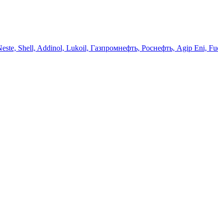
 Neste, Shell, Addinol, Lukoil, Газпромнефть, Роснефть, Agip Eni, Fu