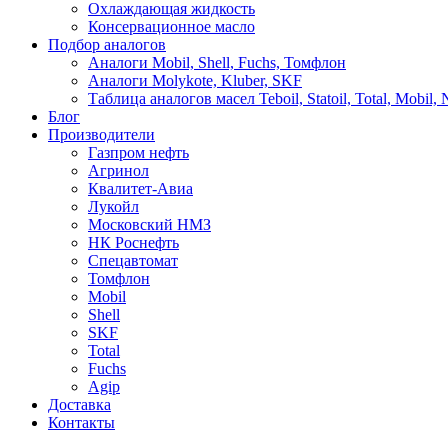
Охлаждающая жидкость
Консервационное масло
Подбор аналогов
Аналоги Mobil, Shell, Fuchs, Томфлон
Аналоги Molykote, Kluber, SKF
Таблица аналогов масел Teboil, Statoil, Total, Mobil,
Блог
Производители
Газпром нефть
Агринол
Квалитет-Авиа
Лукойл
Московский НМЗ
НК Роснефть
Спецавтомат
Томфлон
Mobil
Shell
SKF
Total
Fuchs
Agip
Доставка
Контакты