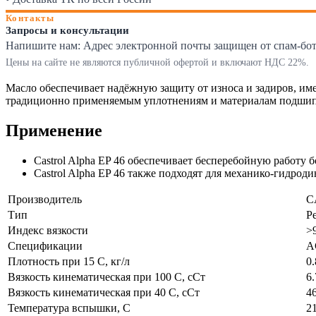
Контакты
Запросы и консультации
Напишите нам:
Адрес электронной почты защищен от спам-ботов
Цены на сайте не являются публичной офертой и включают НДС 22%.
Масло обеспечивает надёжную защиту от износа и задиров, им
традиционно применяемым уплотнениям и материалам подшип
Применение
Castrol Alpha EP 46 обеспечивает бесперебойную работу 
Castrol Alpha EP 46 также подходят для механико-гидрод
Производитель
C
Тип
Р
Индекс вязкости
>
Спецификации
A
Плотность при 15 С, кг/л
0.
Вязкость кинематическая при 100 С, сСт
6.
Вязкость кинематическая при 40 С, сСт
4
Температура вспышки, С
2