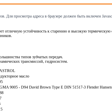
. Для просмотра адреса в браузере должен быть включен Javascr
еет отличную устойчивость к старению и высокую термическую 
ников.
большинства типов зубчатых передач.
инамических трансмиссий, гидросистем.
ASTROL
едукторное масло
95
GMA 9005 - D94 David Brown Type E DIN 51517-3 Flender Hansen T
88
7
6
15