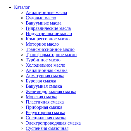
Каталог
Авиационные масла
Судовые масло
Вакуумные масла
Гидравлические масла
Индустриальное масло
Компрессорное масло
Моторное масло
Трансмиссионное масло
Трансформаторное масло
Турбинное масло
Холодильное масло
Авиационная смазка
Арматурная смазка
Буровая смазка
Вакуумная смазка
Железнодорожная смазка
Морская смазка
Пластичная смазка
Приборная смазка
Редукторная смазка
Специальная смазка
Электропроводящая смазка
Суспензия смазочная