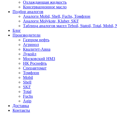
Охлаждающая жидкость
Консервационное масло
Подбор аналогов
Аналоги Mobil, Shell, Fuchs, Томфлон
Аналоги Molykote, Kluber, SKF
Таблица аналогов масел Teboil, Statoil, Total, Mobil,
Блог
Производители
Газпром нефть
Агринол
Квалитет-Авиа
Лукойл
Московский НМЗ
НК Роснефть
Спецавтомат
Томфлон
Mobil
Shell
SKF
Total
Fuchs
Agip
Доставка
Контакты