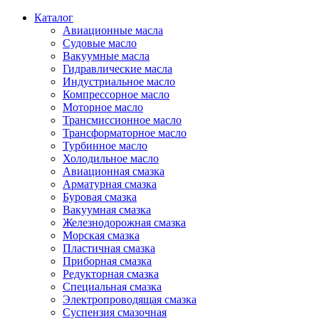
Каталог
Авиационные масла
Судовые масло
Вакуумные масла
Гидравлические масла
Индустриальное масло
Компрессорное масло
Моторное масло
Трансмиссионное масло
Трансформаторное масло
Турбинное масло
Холодильное масло
Авиационная смазка
Арматурная смазка
Буровая смазка
Вакуумная смазка
Железнодорожная смазка
Морская смазка
Пластичная смазка
Приборная смазка
Редукторная смазка
Специальная смазка
Электропроводящая смазка
Суспензия смазочная