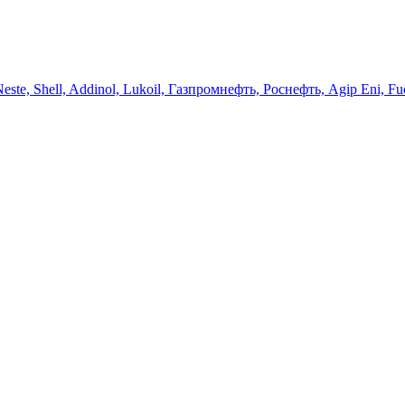
 Neste, Shell, Addinol, Lukoil, Газпромнефть, Роснефть, Agip Eni, Fu