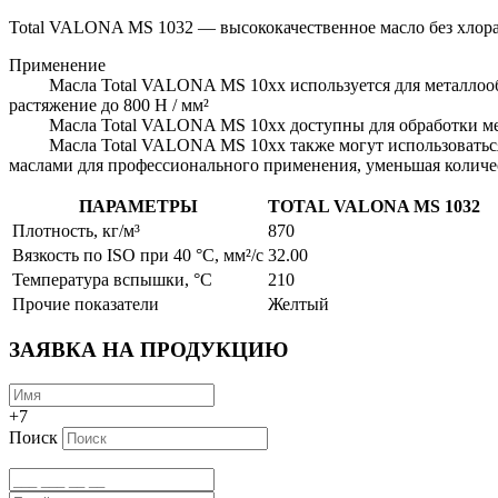
Total VALONA MS 1032 — высококачественное масло без хлора
Применение
Масла Total VALONA MS 10хх используется для металлообраб
растяжение до 800 Н / мм²
Масла Total VALONA MS 10хх доступны для обработки мета
Масла Total VALONA MS 10хх также могут использоваться к
маслами для профессионального применения, уменьшая количе
ПАРАМЕТРЫ
TOTAL VALONA MS 1032
Плотность, кг/м³
870
Вязкость по ISO при 40 °C, мм²/с
32.00
Температура вспышки, °C
210
Прочие показатели
Желтый
ЗАЯВКА НА ПРОДУКЦИЮ
+7
Поиск