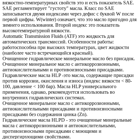
вязкостно-температурных свойств это и есть показатель SAE.
SAE регламентирует "густоту" масла. Класс по SAE
записывается двумя индексами через дефис с буквой W после
первой цифры. W(winter) означает, что это масло пригодно для
зимнего использования. Второй индекс это показатель
высокотемпературной вязкости.
Automatic Transmission Fluids (ATF) это жидкость для
автоматических трансмиссий. Особенности работы:
работоспособна при высоких температурах, цвет жидкости
(наиболее часто встречающийся красный).
Очищенное гидравлическое минеральное масло без присадок.
Очищенное минеральное масло с антикоррозионными,
антиокислительными и противоизносными присадками.
Гидравлические масла HLP -это масла, содержащие присадки
против коррозии, окисления и износа (индекс вязкости < 80-
100, давление < 100 бар). Масла HLP универсального
применения, однако, рекомендуется использовать во
внутренних гидравлических системах.
Очищенное минеральное масло с антикоррозионными,
антиокислительными присадками и противоизносными
присадками без содержания цинка (Zn).
Гидравлические масла HLPD - это очищенные минеральные
масла с антикоррозионными и антиокислительными,
противоизносными присадками с моющими и
диспергирующими свойствами.