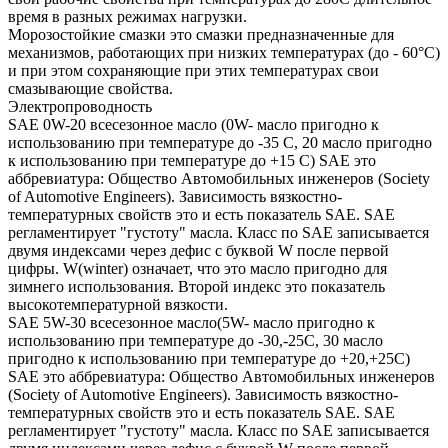
время в разных режимах нагрузки.
Морозостойкие смазки это смазки предназначенные для
механизмов, работающих при низких температурах (до - 60°С)
и при этом сохраняющие при этих температурах свои
смазывающие свойства.
Электропроводность
SAE 0W-20 всесезонное масло (0W- масло пригодно к
использованию при температуре до -35 С, 20 масло пригодно
к использованию при температуре до +15 С) SAE это
аббревиатура: Общество Автомобильных инженеров (Society
of Automotive Engineers). Зависимость вязкостно-
температурных свойств это и есть показатель SAE. SAE
регламентирует "густоту" масла. Класс по SAE записывается
двумя индексами через дефис с буквой W после первой
цифры. W(winter) означает, что это масло пригодно для
зимнего использования. Второй индекс это показатель
высокотемпературной вязкости.
SAE 5W-30 всесезонное масло(5W- масло пригодно к
использованию при температуре до -30,-25С, 30 масло
пригодно к использованию при температуре до +20,+25С)
SAE это аббревиатура: Общество Автомобильных инженеров
(Society of Automotive Engineers). Зависимость вязкостно-
температурных свойств это и есть показатель SAE. SAE
регламентирует "густоту" масла. Класс по SAE записывается