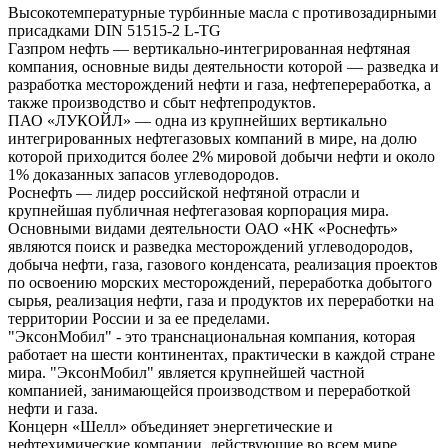
Высокотемпературные турбинные масла с противозадирными
присадками DIN 51515-2 L-TG
Газпром нефть — вертикально-интегрированная нефтяная
компания, основные виды деятельности которой — разведка и
разработка месторождений нефти и газа, нефтепереработка, а
также производство и сбыт нефтепродуктов.
ПАО «ЛУКОЙЛ» — одна из крупнейших вертикально
интегрированных нефтегазовых компаний в мире, на долю
которой приходится более 2% мировой добычи нефти и около
1% доказанных запасов углеводородов.
Роснефть — лидер российской нефтяной отрасли и
крупнейшая публичная нефтегазовая корпорация мира.
Основными видами деятельности ОАО «НК «Роснефть»
являются поиск и разведка месторождений углеводородов,
добыча нефти, газа, газового конденсата, реализация проектов
по освоению морских месторождений, переработка добытого
сырья, реализация нефти, газа и продуктов их переработки на
территории России и за ее пределами.
"ЭксонМобил" - это транснациональная компания, которая
работает на шести континентах, практически в каждой стране
мира. "ЭксонМобил" является крупнейшей частной
компанией, занимающейся производством и переработкой
нефти и газа.
Концерн «Шелл» объединяет энергетические и
нефтехимические компании, действующие во всем мире.