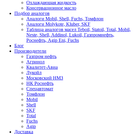
Охлаждающая жидкость
Консервационное масло
Подбор аналогов
Аналоги Mobil, Shell, Fuchs, Томфлон
Аналоги Molykote, Kluber, SKF
Таблица аналогов масел Teboil, Statoil, Total, Mobil,
Neste, Shell, Addinol, Lukoil, Газпромнефть,
Роснефть, Agip Eni, Fuchs
Блог
Производители
Газпром нефть
Агринол
Квалитет-Авиа
Лукойл
Московский НМЗ
НК Роснефть
Спецавтомат
Томфлон
Mobil
Shell
SKF
Total
Fuchs
Agip
Доставка