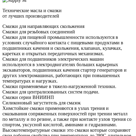
Технические масла и смазки
от лучших производителей
Смазки для направляющих скольжения
Смазки для резьбовых соединений
Смазки для пищевой промышленности используются в
условиях случайного контакта с пищевыми продуктами в
подшипниках качения и скольжения, клапанах, кулачках,
каретках и открытых передаточных механизмах.
Смазки для подшипников электрических машин
используются в электродвигателях больших карьерных
экскаваторов, подшипниках качения стартер генераторов и
других электромашинах, работающих при повышенных
температурах и нагрузках.
Смазки применяемые в тяжело-нагруженной техники.
Смазки для централизованных систем подачи.
Смазки серии ВНИИНП
Силиконовый загуститель для смазок
Химстойкие смазки применяются в узлах трения и
смазывания сопряженных поверхностей при трении металл
по металлу и по резине, а также при контакте узлов трения со
спиртом, уксусной кислотой, аминами и гидразинами.
Высокотемпературные смазки это смазки которые сохраняют
свои рабочие свойства при температурах до 280С длительное