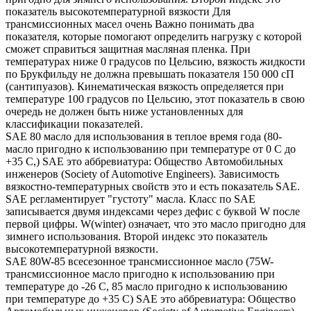
показатель высокотемпературной вязкости Для
трансмиссионных масел очень Важно понимать два
показателя, которые помогают определить нагрузку с которой
сможет справиться защитная масляная пленка. При
температурах ниже 0 градусов по Цельсию, вязкость жидкости
по Брукфильду не должна превышать показателя 150 000 сП
(сантипуазов). Кинематическая вязкость определяется при
температуре 100 градусов по Цельсию, этот показатель в свою
очередь не должен быть ниже установленных для
классификации показателей.
SAE 80 масло для использования в теплое время года (80-
масло пригодно к использованию при температуре от 0 С до
+35 С,) SAE это аббревиатура: Общество Автомобильных
инженеров (Society of Automotive Engineers). Зависимость
вязкостно-температурных свойств это и есть показатель SAE.
SAE регламентирует "густоту" масла. Класс по SAE
записывается двумя индексами через дефис с буквой W после
первой цифры. W(winter) означает, что это масло пригодно для
зимнего использования. Второй индекс это показатель
высокотемпературной вязкости.
SAE 80W-85 всесезонное трансмиссионное масло (75W-
трансмиссионное масло пригодно к использованию при
температуре до -26 С, 85 масло пригодно к использованию
при температуре до +35 С) SAE это аббревиатура: Общество