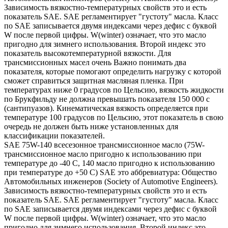
Зависимость вязкостно-температурных свойств это и есть
показатель SAE. SAE регламентирует "густоту" масла. Класс
по SAE записывается двумя индексами через дефис с буквой
W после первой цифры. W(winter) означает, что это масло
пригодно для зимнего использования. Второй индекс это
показатель высокотемпературной вязкости. Для
трансмиссионных масел очень Важно понимать два
показателя, которые помогают определить нагрузку с которой
сможет справиться защитная масляная пленка. При
температурах ниже 0 градусов по Цельсию, вязкость жидкости
по Брукфильду не должна превышать показателя 150 000 с
(сантипуазов). Кинематическая вязкость определяется при
температуре 100 градусов по Цельсию, этот показатель в свою
очередь не должен быть ниже установленных для
классификации показателей.
SAE 75W-140 всесезонное трансмиссионное масло (75W-
трансмиссионное масло пригодно к использованию при
температуре до -40 С, 140 масло пригодно к использованию
при температуре до +50 С) SAE это аббревиатура: Общество
Автомобильных инженеров (Society of Automotive Engineers).
Зависимость вязкостно-температурных свойств это и есть
показатель SAE. SAE регламентирует "густоту" масла. Класс
по SAE записывается двумя индексами через дефис с буквой
W после первой цифры. W(winter) означает, что это масло
пригодно для зимнего использования. Второй индекс это