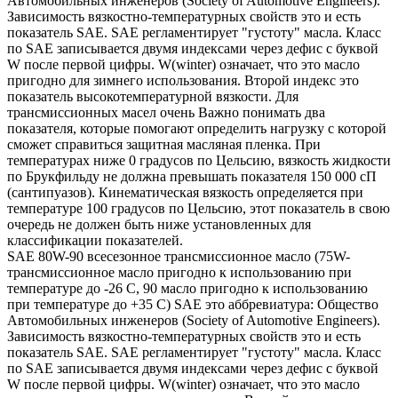
Автомобильных инженеров (Society of Automotive Engineers).
Зависимость вязкостно-температурных свойств это и есть
показатель SAE. SAE регламентирует "густоту" масла. Класс
по SAE записывается двумя индексами через дефис с буквой
W после первой цифры. W(winter) означает, что это масло
пригодно для зимнего использования. Второй индекс это
показатель высокотемпературной вязкости. Для
трансмиссионных масел очень Важно понимать два
показателя, которые помогают определить нагрузку с которой
сможет справиться защитная масляная пленка. При
температурах ниже 0 градусов по Цельсию, вязкость жидкости
по Брукфильду не должна превышать показателя 150 000 сП
(сантипуазов). Кинематическая вязкость определяется при
температуре 100 градусов по Цельсию, этот показатель в свою
очередь не должен быть ниже установленных для
классификации показателей.
SAE 80W-90 всесезонное трансмиссионное масло (75W-
трансмиссионное масло пригодно к использованию при
температуре до -26 С, 90 масло пригодно к использованию
при температуре до +35 С) SAE это аббревиатура: Общество
Автомобильных инженеров (Society of Automotive Engineers).
Зависимость вязкостно-температурных свойств это и есть
показатель SAE. SAE регламентирует "густоту" масла. Класс
по SAE записывается двумя индексами через дефис с буквой
W после первой цифры. W(winter) означает, что это масло