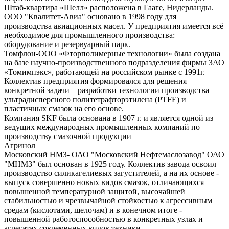
Штаб-квартира «Шелл» расположена в Гааге, Нидерланды.
ООО "Квалитет-Авиа" основано в 1998 году для
производства авиационных масел. У предприятия имеется всё
необходимое для промышленного производства:
оборудование и резервуарный парк.
Томфлон-ООО «Фторполимерные технологии» была создана
на базе научно-производственного подразделения фирмы ЗАО
«Томимпэкс», работающей на российском рынке с 1991г.
Коллектив предприятия формировался для решения
конкретной задачи – разработки технологии производства
ультрадисперсного политетрафторэтилена (PTFE) и
пластичных смазок на его основе.
Компания SKF была основана в 1907 г. и является одной из
ведущих международных промышленных компаний по
производству смазочной продукции
Агринол
Московский НМЗ- ОАО "Московский Нефтемаслозавод" ОАО
"МНМЗ" был основан в 1925 году. Коллектив завода освоил
производство силикагелиевых загустителей, а на их основе -
выпуск совершенно новых видов смазок, отличающихся
повышенной температурной защитой, высочайшей
стабильностью и чрезвычайной стойкостью к агрессивным
средам (кислотами, щелочам) и в конечном итоге -
повышенной работоспособностью в конкретных узлах и
агрегатах современных видов техники.