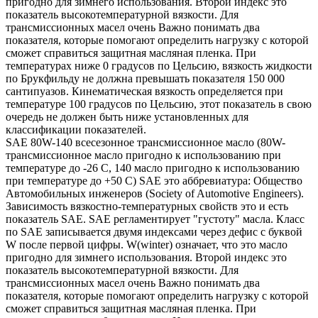
пригодно для зимнего использования. Второй индекс это
показатель высокотемпературной вязкости. Для
трансмиссионных масел очень Важно понимать два
показателя, которые помогают определить нагрузку с которой
сможет справиться защитная масляная пленка. При
температурах ниже 0 градусов по Цельсию, вязкость жидкости
по Брукфильду не должна превышать показателя 150 000
сантипуазов. Кинематическая вязкость определяется при
температуре 100 градусов по Цельсию, этот показатель в свою
очередь не должен быть ниже установленных для
классификации показателей.
SAE 80W-140 всесезонное трансмиссионное масло (80W-
трансмиссионное масло пригодно к использованию при
температуре до -26 С, 140 масло пригодно к использованию
при температуре до +50 С) SAE это аббревиатура: Общество
Автомобильных инженеров (Society of Automotive Engineers).
Зависимость вязкостно-температурных свойств это и есть
показатель SAE. SAE регламентирует "густоту" масла. Класс
по SAE записывается двумя индексами через дефис с буквой
W после первой цифры. W(winter) означает, что это масло
пригодно для зимнего использования. Второй индекс это
показатель высокотемпературной вязкости. Для
трансмиссионных масел очень Важно понимать два
показателя, которые помогают определить нагрузку с которой
сможет справиться защитная масляная пленка. При