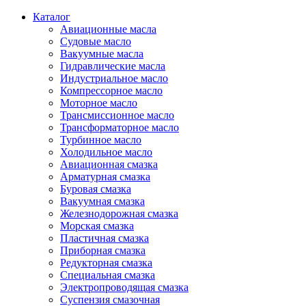
Каталог
Авиационные масла
Судовые масло
Вакуумные масла
Гидравлические масла
Индустриальное масло
Компрессорное масло
Моторное масло
Трансмиссионное масло
Трансформаторное масло
Турбинное масло
Холодильное масло
Авиационная смазка
Арматурная смазка
Буровая смазка
Вакуумная смазка
Железнодорожная смазка
Морская смазка
Пластичная смазка
Приборная смазка
Редукторная смазка
Специальная смазка
Электропроводящая смазка
Суспензия смазочная