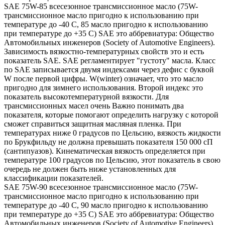
SAE 75W-85 всесезонное трансмиссионное масло (75W-
трансмиссионное масло пригодно к использованию при
температуре до -40 С, 85 масло пригодно к использованию
при температуре до +35 С) SAE это аббревиатура: Общество
Автомобильных инженеров (Society of Automotive Engineers).
Зависимость вязкостно-температурных свойств это и есть
показатель SAE. SAE регламентирует "густоту" масла. Класс
по SAE записывается двумя индексами через дефис с буквой
W после первой цифры. W(winter) означает, что это масло
пригодно для зимнего использования. Второй индекс это
показатель высокотемпературной вязкости. Для
трансмиссионных масел очень Важно понимать два
показателя, которые помогают определить нагрузку с которой
сможет справиться защитная масляная пленка. При
температурах ниже 0 градусов по Цельсию, вязкость жидкости
по Брукфильду не должна превышать показателя 150 000 сП
(сантипуазов). Кинематическая вязкость определяется при
температуре 100 градусов по Цельсию, этот показатель в свою
очередь не должен быть ниже установленных для
классификации показателей.
SAE 75W-90 всесезонное трансмиссионное масло (75W-
трансмиссионное масло пригодно к использованию при
температуре до -40 С, 90 масло пригодно к использованию
при температуре до +35 С) SAE это аббревиатура: Общество
Автомобильных инженеров (Society of Automotive Engineers).