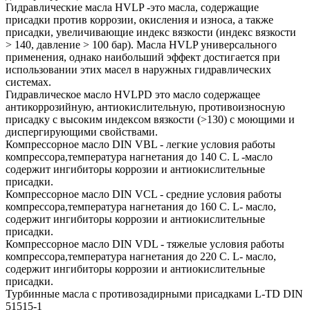
Гидравлические масла HVLP -это масла, содержащие
присадки против коррозии, окисления и износа, а также
присадки, увеличивающие индекс вязкости (индекс вязкости
> 140, давление > 100 бар). Масла HVLP универсального
применения, однако наибольший эффект достигается при
использовании этих масел в наружных гидравлических
системах.
Гидравлическое масло HVLPD это масло содержащее
антикоррозийную, антиокислительную, противоизносную
присадку с высоким индексом вязкости (>130) с моющими и
диспергирующими свойствами.
Компрессорное масло DIN VBL - легкие условия работы
компрессора,температура нагнетания до 140 С. L -масло
содержит ингибиторы коррозии и антиокислительные
присадки.
Компрессорное масло DIN VCL - средние условия работы
компрессора,температура нагнетания до 160 С. L- масло,
содержит ингибиторы коррозии и антиокислительные
присадки.
Компрессорное масло DIN VDL - тяжелые условия работы
компрессора,температура нагнетания до 220 С. L- масло,
содержит ингибиторы коррозии и антиокислительные
присадки.
Турбинные масла с противозадирными присадками L-TD DIN
51515-1