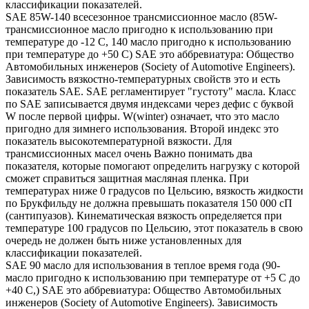
классификации показателей.
SAE 85W-140 всесезонное трансмиссионное масло (85W-
трансмиссионное масло пригодно к использованию при
температуре до -12 С, 140 масло пригодно к использованию
при температуре до +50 С) SAE это аббревиатура: Общество
Автомобильных инженеров (Society of Automotive Engineers).
Зависимость вязкостно-температурных свойств это и есть
показатель SAE. SAE регламентирует "густоту" масла. Класс
по SAE записывается двумя индексами через дефис с буквой
W после первой цифры. W(winter) означает, что это масло
пригодно для зимнего использования. Второй индекс это
показатель высокотемпературной вязкости. Для
трансмиссионных масел очень Важно понимать два
показателя, которые помогают определить нагрузку с которой
сможет справиться защитная масляная пленка. При
температурах ниже 0 градусов по Цельсию, вязкость жидкости
по Брукфильду не должна превышать показателя 150 000 сП
(сантипуазов). Кинематическая вязкость определяется при
температуре 100 градусов по Цельсию, этот показатель в свою
очередь не должен быть ниже установленных для
классификации показателей.
SAE 90 масло для использования в теплое время года (90-
масло пригодно к использованию при температуре от +5 С до
+40 С,) SAE это аббревиатура: Общество Автомобильных
инженеров (Society of Automotive Engineers). Зависимость