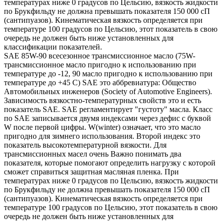
температурах ниже 0 градусов по Цельсию, вязкость жидкости
по Брукфильду не должна превышать показателя 150 000 сП
(сантипуазов). Кинематическая вязкость определяется при
температуре 100 градусов по Цельсию, этот показатель в свою
очередь не должен быть ниже установленных для
классификации показателей.
SAE 85W-90 всесезонное трансмиссионное масло (75W-
трансмиссионное масло пригодно к использованию при
температуре до -12, 90 масло пригодно к использованию при
температуре до +45 С) SAE это аббревиатура: Общество
Автомобильных инженеров (Society of Automotive Engineers).
Зависимость вязкостно-температурных свойств это и есть
показатель SAE. SAE регламентирует "густоту" масла. Класс
по SAE записывается двумя индексами через дефис с буквой
W после первой цифры. W(winter) означает, что это масло
пригодно для зимнего использования. Второй индекс это
показатель высокотемпературной вязкости. Для
трансмиссионных масел очень Важно понимать два
показателя, которые помогают определить нагрузку с которой
сможет справиться защитная масляная пленка. При
температурах ниже 0 градусов по Цельсию, вязкость жидкости
по Брукфильду не должна превышать показателя 150 000 сП
(сантипуазов). Кинематическая вязкость определяется при
температуре 100 градусов по Цельсию, этот показатель в свою
очередь не должен быть ниже установленных для