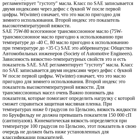
регламентирует "густоту" масла. Класс по SAE записывается
двумя индексами через дефис с буквой W после первой
цифры. W(winter) означает, что это масло пригодно для
зимнего использования. Второй индекс это показатель
высокотемпературной вязкости.
SAE 75W-80 всесезонное трансмиссионное масло (75W-
трансмиссионное масло пригодно к использованию при
температуре до -40 С, 80 масло пригодно к использованию
при температуре до +35 С) SAE это аббревиатура: Общество
Автомобильных инженеров (Society of Automotive Engineers).
Зависимость вязкостно-температурных свойств это и есть
показатель SAE. SAE регламентирует "густоту" масла. Класс
по SAE записывается двумя индексами через дефис с буквой
W после первой цифры. W(winter) означает, что это масло
пригодно для зимнего использования. Второй индекс это
показатель высокотемпературной вязкости. Для
трансмиссионных масел очень Важно понимать два
показателя, которые помогают определить нагрузку с которой
сможет справиться защитная масляная пленка. При
температурах ниже 0 градусов по Цельсию, вязкость жидкости
по Брукфильду не должна превышать показателя 150 000 сП
(сантипуазов). Кинематическая вязкость определяется при
температуре 100 градусов по Цельсию, этот показатель в свою
очередь не должен быть ниже установленных для
классификации показателей.