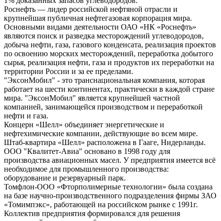
1% доказанных запасов углеводородов.
Роснефть — лидер российской нефтяной отрасли и
крупнейшая публичная нефтегазовая корпорация мира.
Основными видами деятельности ОАО «НК «Роснефть»
являются поиск и разведка месторождений углеводородов,
добыча нефти, газа, газового конденсата, реализация проектов
по освоению морских месторождений, переработка добытого
сырья, реализация нефти, газа и продуктов их переработки на
территории России и за ее пределами.
"ЭксонМобил" - это транснациональная компания, которая
работает на шести континентах, практически в каждой стране
мира. "ЭксонМобил" является крупнейшей частной
компанией, занимающейся производством и переработкой
нефти и газа.
Концерн «Шелл» объединяет энергетические и
нефтехимические компании, действующие во всем мире.
Штаб-квартира «Шелл» расположена в Гааге, Нидерланды.
ООО "Квалитет-Авиа" основано в 1998 году для
производства авиационных масел. У предприятия имеется всё
необходимое для промышленного производства:
оборудование и резервуарный парк.
Томфлон-ООО «Фторполимерные технологии» была создана
на базе научно-производственного подразделения фирмы ЗАО
«Томимпэкс», работающей на российском рынке с 1991г.
Коллектив предприятия формировался для решения