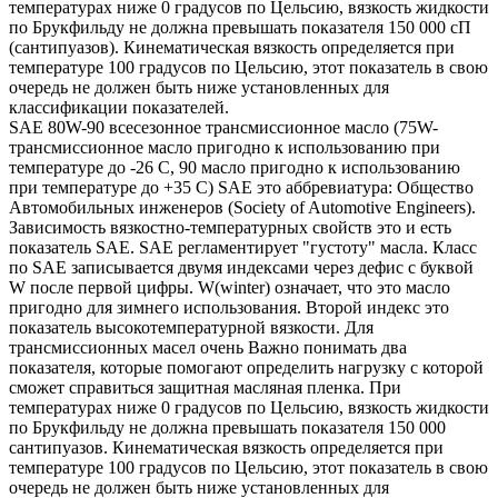
температурах ниже 0 градусов по Цельсию, вязкость жидкости
по Брукфильду не должна превышать показателя 150 000 сП
(сантипуазов). Кинематическая вязкость определяется при
температуре 100 градусов по Цельсию, этот показатель в свою
очередь не должен быть ниже установленных для
классификации показателей.
SAE 80W-90 всесезонное трансмиссионное масло (75W-
трансмиссионное масло пригодно к использованию при
температуре до -26 С, 90 масло пригодно к использованию
при температуре до +35 С) SAE это аббревиатура: Общество
Автомобильных инженеров (Society of Automotive Engineers).
Зависимость вязкостно-температурных свойств это и есть
показатель SAE. SAE регламентирует "густоту" масла. Класс
по SAE записывается двумя индексами через дефис с буквой
W после первой цифры. W(winter) означает, что это масло
пригодно для зимнего использования. Второй индекс это
показатель высокотемпературной вязкости. Для
трансмиссионных масел очень Важно понимать два
показателя, которые помогают определить нагрузку с которой
сможет справиться защитная масляная пленка. При
температурах ниже 0 градусов по Цельсию, вязкость жидкости
по Брукфильду не должна превышать показателя 150 000
сантипуазов. Кинематическая вязкость определяется при
температуре 100 градусов по Цельсию, этот показатель в свою
очередь не должен быть ниже установленных для