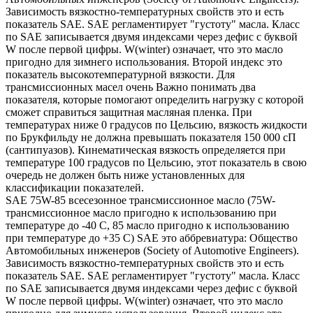
Зависимость вязкостно-температурных свойств это и есть
показатель SAE. SAE регламентирует "густоту" масла. Класс
по SAE записывается двумя индексами через дефис с буквой
W после первой цифры. W(winter) означает, что это масло
пригодно для зимнего использования. Второй индекс это
показатель высокотемпературной вязкости. Для
трансмиссионных масел очень Важно понимать два
показателя, которые помогают определить нагрузку с которой
сможет справиться защитная масляная пленка. При
температурах ниже 0 градусов по Цельсию, вязкость жидкости
по Брукфильду не должна превышать показателя 150 000 сП
(сантипуазов). Кинематическая вязкость определяется при
температуре 100 градусов по Цельсию, этот показатель в свою
очередь не должен быть ниже установленных для
классификации показателей.
SAE 75W-85 всесезонное трансмиссионное масло (75W-
трансмиссионное масло пригодно к использованию при
температуре до -40 С, 85 масло пригодно к использованию
при температуре до +35 С) SAE это аббревиатура: Общество
Автомобильных инженеров (Society of Automotive Engineers).
Зависимость вязкостно-температурных свойств это и есть
показатель SAE. SAE регламентирует "густоту" масла. Класс
по SAE записывается двумя индексами через дефис с буквой
W после первой цифры. W(winter) означает, что это масло