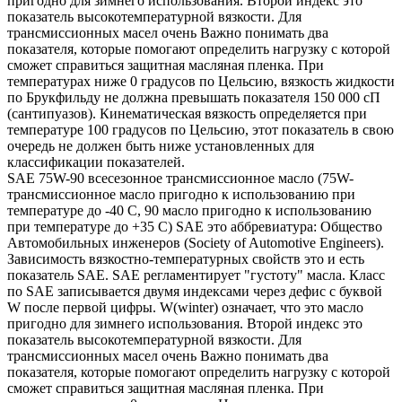
пригодно для зимнего использования. Второй индекс это
показатель высокотемпературной вязкости. Для
трансмиссионных масел очень Важно понимать два
показателя, которые помогают определить нагрузку с которой
сможет справиться защитная масляная пленка. При
температурах ниже 0 градусов по Цельсию, вязкость жидкости
по Брукфильду не должна превышать показателя 150 000 сП
(сантипуазов). Кинематическая вязкость определяется при
температуре 100 градусов по Цельсию, этот показатель в свою
очередь не должен быть ниже установленных для
классификации показателей.
SAE 75W-90 всесезонное трансмиссионное масло (75W-
трансмиссионное масло пригодно к использованию при
температуре до -40 С, 90 масло пригодно к использованию
при температуре до +35 С) SAE это аббревиатура: Общество
Автомобильных инженеров (Society of Automotive Engineers).
Зависимость вязкостно-температурных свойств это и есть
показатель SAE. SAE регламентирует "густоту" масла. Класс
по SAE записывается двумя индексами через дефис с буквой
W после первой цифры. W(winter) означает, что это масло
пригодно для зимнего использования. Второй индекс это
показатель высокотемпературной вязкости. Для
трансмиссионных масел очень Важно понимать два
показателя, которые помогают определить нагрузку с которой
сможет справиться защитная масляная пленка. При