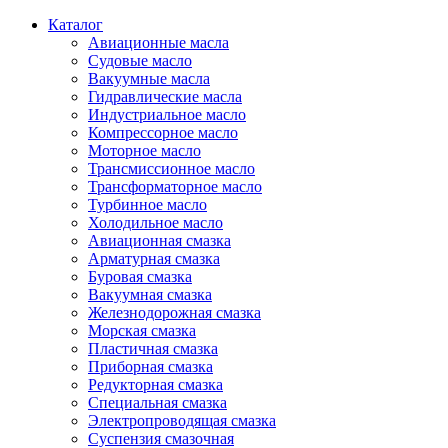
Каталог
Авиационные масла
Судовые масло
Вакуумные масла
Гидравлические масла
Индустриальное масло
Компрессорное масло
Моторное масло
Трансмиссионное масло
Трансформаторное масло
Турбинное масло
Холодильное масло
Авиационная смазка
Арматурная смазка
Буровая смазка
Вакуумная смазка
Железнодорожная смазка
Морская смазка
Пластичная смазка
Приборная смазка
Редукторная смазка
Специальная смазка
Электропроводящая смазка
Суспензия смазочная