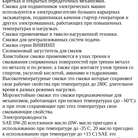
каретках и открытых передаточных механизмах.
Смазки для подшипников электрических машин
используются в электродвигателях больших карьерных
экскаваторов, подшипниках качения стартер генераторов и
других электромашинах, работающих при повышенных
температурах и нагрузках.
Смазки применяемые в тяжело-нагруженной техники.
Смазки для централизованных систем подачи.
Смазки серии ВНИИНП
Силиконовый загуститель для смазок
Химстойкие смазки применяются в узлах трения и
смазывания сопряженных поверхностей при трении металл
по металлу и по резине, а также при контакте узлов трения со
спиртом, уксусной кислотой, аминами и гидразинами.
Высокотемпературные смазки это смазки которые сохраняют
свои рабочие свойства при температурах до 280С длительное
время в разных режимах нагрузки.
Морозостойкие смазки это смазки предназначенные для
механизмов, работающих при низких температурах (до - 60°С)
и при этом сохраняющие при этих температурах свои
смазывающие свойства.
Электропроводность
SAE 0W-20 всесезонное масло (0W- масло пригодно к
использованию при температуре до -35 С, 20 масло пригодно
к использованию при температуре до +15 С) SAE это