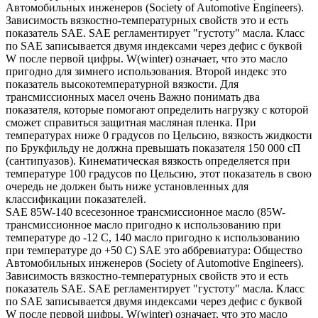
Автомобильных инженеров (Society of Automotive Engineers).
Зависимость вязкостно-температурных свойств это и есть
показатель SAE. SAE регламентирует "густоту" масла. Класс
по SAE записывается двумя индексами через дефис с буквой
W после первой цифры. W(winter) означает, что это масло
пригодно для зимнего использования. Второй индекс это
показатель высокотемпературной вязкости. Для
трансмиссионных масел очень Важно понимать два
показателя, которые помогают определить нагрузку с которой
сможет справиться защитная масляная пленка. При
температурах ниже 0 градусов по Цельсию, вязкость жидкости
по Брукфильду не должна превышать показателя 150 000 сП
(сантипуазов). Кинематическая вязкость определяется при
температуре 100 градусов по Цельсию, этот показатель в свою
очередь не должен быть ниже установленных для
классификации показателей.
SAE 85W-140 всесезонное трансмиссионное масло (85W-
трансмиссионное масло пригодно к использованию при
температуре до -12 С, 140 масло пригодно к использованию
при температуре до +50 С) SAE это аббревиатура: Общество
Автомобильных инженеров (Society of Automotive Engineers).
Зависимость вязкостно-температурных свойств это и есть
показатель SAE. SAE регламентирует "густоту" масла. Класс
по SAE записывается двумя индексами через дефис с буквой
W после первой цифры. W(winter) означает, что это масло