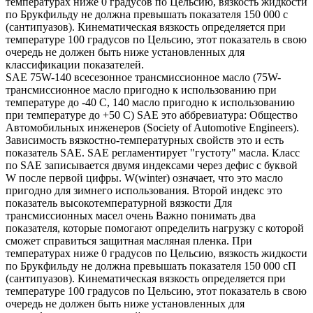
температурах ниже 0 градусов по Цельсию, вязкость жидкости
по Брукфильду не должна превышать показателя 150 000 с
(сантипуазов). Кинематическая вязкость определяется при
температуре 100 градусов по Цельсию, этот показатель в свою
очередь не должен быть ниже установленных для
классификации показателей.
SAE 75W-140 всесезонное трансмиссионное масло (75W-
трансмиссионное масло пригодно к использованию при
температуре до -40 С, 140 масло пригодно к использованию
при температуре до +50 С) SAE это аббревиатура: Общество
Автомобильных инженеров (Society of Automotive Engineers).
Зависимость вязкостно-температурных свойств это и есть
показатель SAE. SAE регламентирует "густоту" масла. Класс
по SAE записывается двумя индексами через дефис с буквой
W после первой цифры. W(winter) означает, что это масло
пригодно для зимнего использования. Второй индекс это
показатель высокотемпературной вязкости Для
трансмиссионных масел очень Важно понимать два
показателя, которые помогают определить нагрузку с которой
сможет справиться защитная масляная пленка. При
температурах ниже 0 градусов по Цельсию, вязкость жидкости
по Брукфильду не должна превышать показателя 150 000 сП
(сантипуазов). Кинематическая вязкость определяется при
температуре 100 градусов по Цельсию, этот показатель в свою
очередь не должен быть ниже установленных для