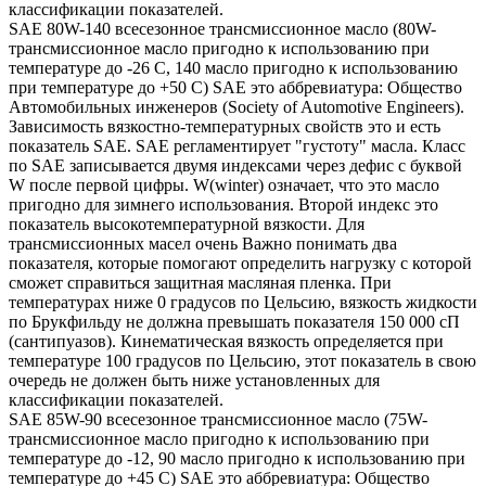
классификации показателей.
SAE 80W-140 всесезонное трансмиссионное масло (80W-
трансмиссионное масло пригодно к использованию при
температуре до -26 С, 140 масло пригодно к использованию
при температуре до +50 С) SAE это аббревиатура: Общество
Автомобильных инженеров (Society of Automotive Engineers).
Зависимость вязкостно-температурных свойств это и есть
показатель SAE. SAE регламентирует "густоту" масла. Класс
по SAE записывается двумя индексами через дефис с буквой
W после первой цифры. W(winter) означает, что это масло
пригодно для зимнего использования. Второй индекс это
показатель высокотемпературной вязкости. Для
трансмиссионных масел очень Важно понимать два
показателя, которые помогают определить нагрузку с которой
сможет справиться защитная масляная пленка. При
температурах ниже 0 градусов по Цельсию, вязкость жидкости
по Брукфильду не должна превышать показателя 150 000 сП
(сантипуазов). Кинематическая вязкость определяется при
температуре 100 градусов по Цельсию, этот показатель в свою
очередь не должен быть ниже установленных для
классификации показателей.
SAE 85W-90 всесезонное трансмиссионное масло (75W-
трансмиссионное масло пригодно к использованию при
температуре до -12, 90 масло пригодно к использованию при
температуре до +45 С) SAE это аббревиатура: Общество