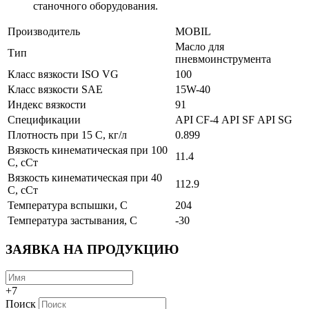
станочного оборудования.
Производитель
MOBIL
Масло для
Тип
пневмоинструмента
Класс вязкости ISO VG
100
Класс вязкости SAE
15W-40
Индекс вязкости
91
Спецификации
API CF-4 API SF API SG
Плотность при 15 С, кг/л
0.899
Вязкость кинематическая при 100
11.4
С, сСт
Вязкость кинематическая при 40
112.9
С, сСт
Температура вспышки, С
204
Температура застывания, С
-30
ЗАЯВКА НА ПРОДУКЦИЮ
+7
Поиск