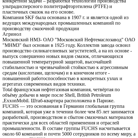
конкретной задачи – разработки технологии производства
ультрадисперсного политетрафторэтилена (PTFE) и
пластичных смазок на его основе.
Компания SKF была основана в 1907 г. и является одной из
ведущих международных промышленных компаний по
производству смазочной продукции
Агринол
Московский НМЗ- ОАО "Московский Нефтемаслозавод" ОАО
"МНМЗ" был основан в 1925 году. Коллектив завода освоил
производство силикагелиевых загустителей, а на их основе -
выпуск совершенно новых видов смазок, отличающихся
повышенной температурной защитой, высочайшей
стабильностью и чрезвычайной стойкостью к агрессивным
средам (кислотами, щелочам) и в конечном итоге -
повышенной работоспособностью в конкретных узлах и
агрегатах современных видов техники.
Total французская нефтегазовая компания, четвёртая по
объёму добычи в мире после Shell, British Petroleum
,ExxonMobil. Штаб-квартира расположена в Париже.
FUCHS — это основанная в Германии глобальная группа
компаний, которая уже в течении более чем 85 лет занимается
разработкой, производством и сбытом смазочных материалов
практически для всех областей применения и отраслей
промышленности. В составе группы FUCHS насчитывается
около 60 компаний и почти 5000 сотрудников по всему миру, а