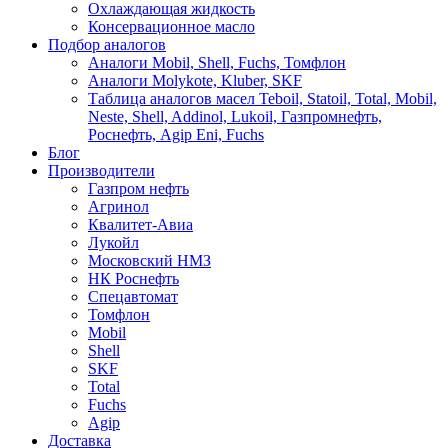
Охлаждающая жидкость
Консервационное масло
Подбор аналогов
Аналоги Mobil, Shell, Fuchs, Томфлон
Аналоги Molykote, Kluber, SKF
Таблица аналогов масел Teboil, Statoil, Total, Mobil,
Neste, Shell, Addinol, Lukoil, Газпромнефть,
Роснефть, Agip Eni, Fuchs
Блог
Производители
Газпром нефть
Агринол
Квалитет-Авиа
Лукойл
Московский НМЗ
НК Роснефть
Спецавтомат
Томфлон
Mobil
Shell
SKF
Total
Fuchs
Agip
Доставка