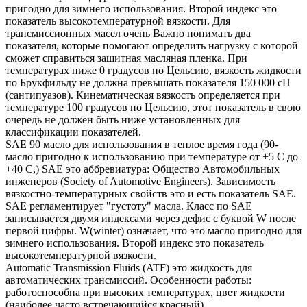
пригодно для зимнего использования. Второй индекс это
показатель высокотемпературной вязкости. Для
трансмиссионных масел очень Важно понимать два
показателя, которые помогают определить нагрузку с которой
сможет справиться защитная масляная пленка. При
температурах ниже 0 градусов по Цельсию, вязкость жидкости
по Брукфильду не должна превышать показателя 150 000 сП
(сантипуазов). Кинематическая вязкость определяется при
температуре 100 градусов по Цельсию, этот показатель в свою
очередь не должен быть ниже установленных для
классификации показателей.
SAE 90 масло для использования в теплое время года (90-
масло пригодно к использованию при температуре от +5 С до
+40 С,) SAE это аббревиатура: Общество Автомобильных
инженеров (Society of Automotive Engineers). Зависимость
вязкостно-температурных свойств это и есть показатель SAE.
SAE регламентирует "густоту" масла. Класс по SAE
записывается двумя индексами через дефис с буквой W после
первой цифры. W(winter) означает, что это масло пригодно для
зимнего использования. Второй индекс это показатель
высокотемпературной вязкости.
Automatic Transmission Fluids (ATF) это жидкость для
автоматических трансмиссий. Особенности работы:
работоспособна при высоких температурах, цвет жидкости
(наиболее часто встречающийся красный).