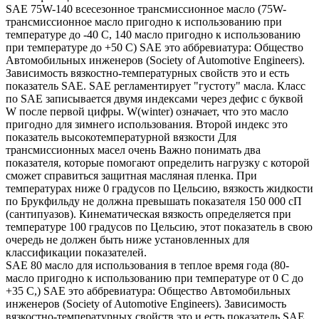
SAE 75W-140 всесезонное трансмиссионное масло (75W-
трансмиссионное масло пригодно к использованию при
температуре до -40 С, 140 масло пригодно к использованию
при температуре до +50 С) SAE это аббревиатура: Общество
Автомобильных инженеров (Society of Automotive Engineers).
Зависимость вязкостно-температурных свойств это и есть
показатель SAE. SAE регламентирует "густоту" масла. Класс
по SAE записывается двумя индексами через дефис с буквой
W после первой цифры. W(winter) означает, что это масло
пригодно для зимнего использования. Второй индекс это
показатель высокотемпературной вязкости Для
трансмиссионных масел очень Важно понимать два
показателя, которые помогают определить нагрузку с которой
сможет справиться защитная масляная пленка. При
температурах ниже 0 градусов по Цельсию, вязкость жидкости
по Брукфильду не должна превышать показателя 150 000 сП
(сантипуазов). Кинематическая вязкость определяется при
температуре 100 градусов по Цельсию, этот показатель в свою
очередь не должен быть ниже установленных для
классификации показателей.
SAE 80 масло для использования в теплое время года (80-
масло пригодно к использованию при температуре от 0 С до
+35 С,) SAE это аббревиатура: Общество Автомобильных
инженеров (Society of Automotive Engineers). Зависимость
вязкостно-температурных свойств это и есть показатель SAE.