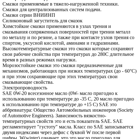
Смазки применяемые в тяжело-нагруженной техники.
Смазки для централизованных систем подачи.
Смазки серии ВНИИНП
Силиконовый загуститель для смазок
Химстойкие смазки применяются в узлах трения и
смазывания сопряженных поверхностей при трении металл
по металлу и по резине, а также при контакте узлов трения со
спиртом, уксусной кислотой, аминами и гидразинами.
Высокотемпературные смазки это смазки которые сохраняют
свои рабочие свойства при температурах до 280С длительное
время в разных режимах нагрузки.
Морозостойкие смазки это смазки предназначенные для
механизмов, работающих при низких температурах (до - 60°С)
и при этом сохраняющие при этих температурах свои
смазывающие свойства.
Электропроводность
SAE 0W-20 всесезонное масло (0W- масло пригодно к
использованию при температуре до -35 С, 20 масло пригодно
к использованию при температуре до +15 С) SAE это
аббревиатура: Общество Автомобильных инженеров (Society
of Automotive Engineers). Зависимость вязкостно-
температурных свойств это и есть показатель SAE. SAE
регламентирует "густоту" масла. Класс по SAE записывается
двумя индексами через дефис с буквой W после первой
цифры. W(winter) означает, что это масло пригодно для