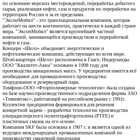
по освоению морских месторождений, переработка добытого
сырья, реализация нефти, газа и продуктов их переработки на
территории России и за ее пределами.
"ЭксонМобил" - это транснациональная компания, которая
работает на шести континентах, практически в каждой стране
мира. "ЭксонМобил" является крупнейшей частной
компанией, занимающейся производством и переработкой
нефти и газа.
Концерн «Шелл» объединяет энергетические и
нефтехимические компании, действующие во всем мире.
Штаб-квартира «Шелл» расположена в Гааге, Нидерланды.
ООО "Квалитет-Авиа" основано в 1998 году для
производства авиационных масел. У предприятия имеется всё
необходимое для промышленного производства:
оборудование и резервуарный парк.
Томфлон-ООО «Фторполимерные технологии» была создана
на базе научно-производственного подразделения фирмы ЗАО
«Томимпэкс», работающей на российском рынке с 1991г.
Коллектив предприятия формировался для решения
конкретной задачи – разработки технологии производства
ультрадисперсного политетрафторэтилена (PTFE) и
пластичных смазок на его основе.
Компания SKF была основана в 1907 г. и является одной из
ведущих международных промышленных компаний по
производству смазочной продукции