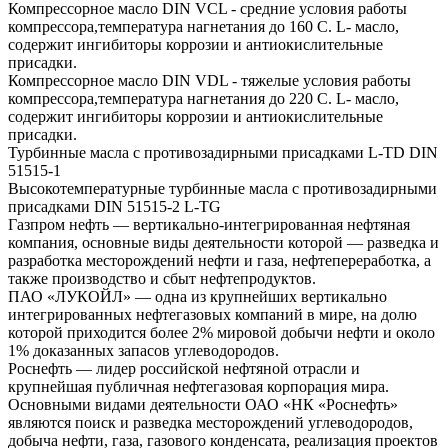
Компрессорное масло DIN VCL - средние условия работы
компрессора,температура нагнетания до 160 С. L- масло,
содержит ингибиторы коррозии и антиокислительные
присадки.
Компрессорное масло DIN VDL - тяжелые условия работы
компрессора,температура нагнетания до 220 С. L- масло,
содержит ингибиторы коррозии и антиокислительные
присадки.
Турбинные масла с противозадирными присадками L-TD DIN
51515-1
Высокотемпературные турбинные масла с противозадирными
присадками DIN 51515-2 L-TG
Газпром нефть — вертикально-интегрированная нефтяная
компания, основные виды деятельности которой — разведка и
разработка месторождений нефти и газа, нефтепереработка, а
также производство и сбыт нефтепродуктов.
ПАО «ЛУКОЙЛ» — одна из крупнейших вертикально
интегрированных нефтегазовых компаний в мире, на долю
которой приходится более 2% мировой добычи нефти и около
1% доказанных запасов углеводородов.
Роснефть — лидер российской нефтяной отрасли и
крупнейшая публичная нефтегазовая корпорация мира.
Основными видами деятельности ОАО «НК «Роснефть»
являются поиск и разведка месторождений углеводородов,
добыча нефти, газа, газового конденсата, реализация проектов