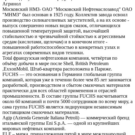
Агринол
Московский НМЗ- ОАО "Московский Нефтемаслозавод" ОАО
"МНМЗ" был основан в 1925 году. Коллектив завода освоил
производство силикагелиевых загустителей, а на их основе -
выпуск совершенно новых видов смазок, отличающихся
повышенной температурной защитой, высочайшей
стабильностью и чрезвычайной стойкостью к агрессивным
средам (кислотами, щелочам) и в конечном итоге -
повышенной работоспособностью в конкретных узлах и
агрегатах современных видов техники.
Total французская нефтегазовая компания, четвёртая по
объёму добычи в мире после Shell, British Petroleum
,ExxonMobil. Штаб-квартира расположена в Париже.
FUCHS — это основанная в Германии глобальная группа
компаний, которая уже в течении более чем 85 лет занимается
разработкой, производством и сбытом смазочных материалов
практически для всех областей применения и отраслей
промышленности. В составе группы FUCHS насчитывается
около 60 компаний и почти 5000 сотрудников по всему миру, а
сама группа FUCHS является лидирующим независимым
поставщиком смазочных материалов.
Agip (Azienda Generale Italiana Petroli) — коммерческий бренд
итальянской группы Eni S.p.A. — одной из крупнейших
мировых нефтяных компаний.
ELF – марка, принадлежащая пятой в мире международной