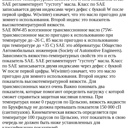
SAE регламентирует "густоту" масла. Класс по SAE
записывается двумя индексами через дефис с буквой W после
первой цифры. W(winter) означает, что это масло пригодно для
зимнего использования. Второй индекс это показатель
высокотемпературной вязкости.
SAE 80W-85 всесезонное трансмиссионное масло (75W-
трансмиссионное масло пригодно к использованию при
температуре до -26 С, 85 масло пригодно к использованию
при температуре до +35 С) SAE это аббревиатура: Общество
Автомобильных инженеров (Society of Automotive Engineers).
Зависимость вязкостно-температурных свойств это и есть
показатель SAE. SAE регламентирует "густоту" масла. Класс
по SAE записывается двумя индексами через дефис с буквой
W после первой цифры. W(winter) означает, что это масло
пригодно для зимнего использования. Второй индекс это
показатель высокотемпературной вязкости. Для
трансмиссионных масел очень Важно понимать два
показателя, которые помогают определить нагрузку с которой
сможет справиться защитная масляная пленка. При
температурах ниже 0 градусов по Цельсию, вязкость жидкости
по Брукфильду не должна превышать показателя 150 000 сП
(сантипуазов). Кинематическая вязкость определяется при
температуре 100 градусов по Цельсию, этот показатель в свою
очередь не должен быть ниже установленных для
классификации показателей.