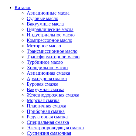
Каталог
Авиационные масла
Судовые масло
Вакуумные масла
Гидравлические масла
Индустриальное масло
Компрессорное масло
Моторное масло
Трансмиссионное масло
Трансформаторное масло
Турбинное масло
Холодильное масло
Авиационная смазка
Арматурная смазка
Буровая смазка
Вакуумная смазка
Железнодорожная смазка
Морская смазка
Пластичная смазка
Приборная смазка
Редукторная смазка
Специальная смазка
Электропроводящая смазка
Суспензия смазочная