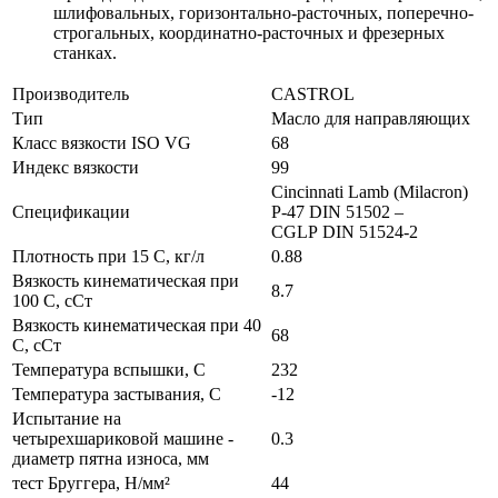
шлифовальных, горизонтально-расточных, поперечно-
строгальных, координатно-расточных и фрезерных
станках.
Производитель
CASTROL
Тип
Масло для направляющих
Класс вязкости ISO VG
68
Индекс вязкости
99
Cincinnati Lamb (Milacron)
Спецификации
P-47 DIN 51502 –
CGLP DIN 51524-2
Плотность при 15 С, кг/л
0.88
Вязкость кинематическая при
8.7
100 С, сСт
Вязкость кинематическая при 40
68
С, сСт
Температура вспышки, С
232
Температура застывания, С
-12
Испытание на
четырехшариковой машине -
0.3
диаметр пятна износа, мм
тест Бруггера, Н/мм²
44