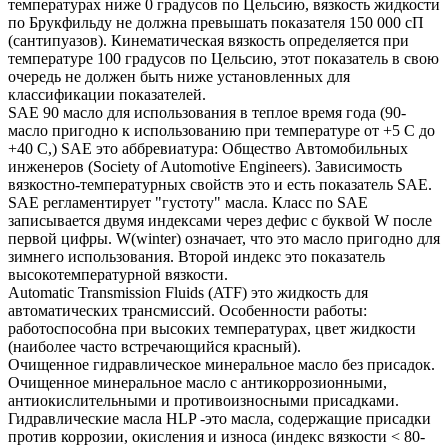
температурах ниже 0 градусов по Цельсию, вязкость жидкости
по Брукфильду не должна превышать показателя 150 000 сП
(сантипуазов). Кинематическая вязкость определяется при
температуре 100 градусов по Цельсию, этот показатель в свою
очередь не должен быть ниже установленных для
классификации показателей.
SAE 90 масло для использования в теплое время года (90-
масло пригодно к использованию при температуре от +5 С до
+40 С,) SAE это аббревиатура: Общество Автомобильных
инженеров (Society of Automotive Engineers). Зависимость
вязкостно-температурных свойств это и есть показатель SAE.
SAE регламентирует "густоту" масла. Класс по SAE
записывается двумя индексами через дефис с буквой W после
первой цифры. W(winter) означает, что это масло пригодно для
зимнего использования. Второй индекс это показатель
высокотемпературной вязкости.
Automatic Transmission Fluids (ATF) это жидкость для
автоматических трансмиссий. Особенности работы:
работоспособна при высоких температурах, цвет жидкости
(наиболее часто встречающийся красный).
Очищенное гидравлическое минеральное масло без присадок.
Очищенное минеральное масло с антикоррозионными,
антиокислительными и противоизносными присадками.
Гидравлические масла HLP -это масла, содержащие присадки
против коррозии, окисления и износа (индекс вязкости < 80-