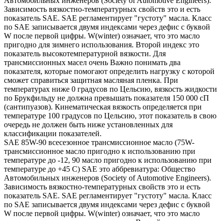
Автомобильных инженеров (Society of Automotive Engineers).
Зависимость вязкостно-температурных свойств это и есть
показатель SAE. SAE регламентирует "густоту" масла. Класс
по SAE записывается двумя индексами через дефис с буквой
W после первой цифры. W(winter) означает, что это масло
пригодно для зимнего использования. Второй индекс это
показатель высокотемпературной вязкости. Для
трансмиссионных масел очень Важно понимать два
показателя, которые помогают определить нагрузку с которой
сможет справиться защитная масляная пленка. При
температурах ниже 0 градусов по Цельсию, вязкость жидкости
по Брукфильду не должна превышать показателя 150 000 сП
(сантипуазов). Кинематическая вязкость определяется при
температуре 100 градусов по Цельсию, этот показатель в свою
очередь не должен быть ниже установленных для
классификации показателей.
SAE 85W-90 всесезонное трансмиссионное масло (75W-
трансмиссионное масло пригодно к использованию при
температуре до -12, 90 масло пригодно к использованию при
температуре до +45 С) SAE это аббревиатура: Общество
Автомобильных инженеров (Society of Automotive Engineers).
Зависимость вязкостно-температурных свойств это и есть
показатель SAE. SAE регламентирует "густоту" масла. Класс
по SAE записывается двумя индексами через дефис с буквой
W после первой цифры. W(winter) означает, что это масло