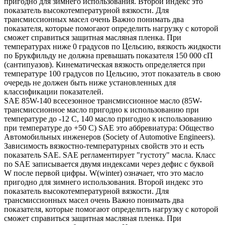
пригодно для зимнего использования. Второй индекс это
показатель высокотемпературной вязкости. Для
трансмиссионных масел очень Важно понимать два
показателя, которые помогают определить нагрузку с которой
сможет справиться защитная масляная пленка. При
температурах ниже 0 градусов по Цельсию, вязкость жидкости
по Брукфильду не должна превышать показателя 150 000 сП
(сантипуазов). Кинематическая вязкость определяется при
температуре 100 градусов по Цельсию, этот показатель в свою
очередь не должен быть ниже установленных для
классификации показателей.
SAE 85W-140 всесезонное трансмиссионное масло (85W-
трансмиссионное масло пригодно к использованию при
температуре до -12 С, 140 масло пригодно к использованию
при температуре до +50 С) SAE это аббревиатура: Общество
Автомобильных инженеров (Society of Automotive Engineers).
Зависимость вязкостно-температурных свойств это и есть
показатель SAE. SAE регламентирует "густоту" масла. Класс
по SAE записывается двумя индексами через дефис с буквой
W после первой цифры. W(winter) означает, что это масло
пригодно для зимнего использования. Второй индекс это
показатель высокотемпературной вязкости. Для
трансмиссионных масел очень Важно понимать два
показателя, которые помогают определить нагрузку с которой
сможет справиться защитная масляная пленка. При