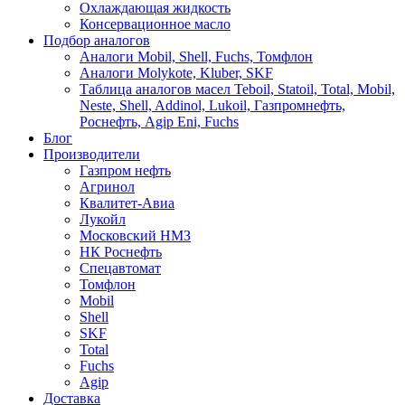
Охлаждающая жидкость
Консервационное масло
Подбор аналогов
Аналоги Mobil, Shell, Fuchs, Томфлон
Аналоги Molykote, Kluber, SKF
Таблица аналогов масел Teboil, Statoil, Total, Mobil,
Neste, Shell, Addinol, Lukoil, Газпромнефть,
Роснефть, Agip Eni, Fuchs
Блог
Производители
Газпром нефть
Агринол
Квалитет-Авиа
Лукойл
Московский НМЗ
НК Роснефть
Спецавтомат
Томфлон
Mobil
Shell
SKF
Total
Fuchs
Agip
Доставка