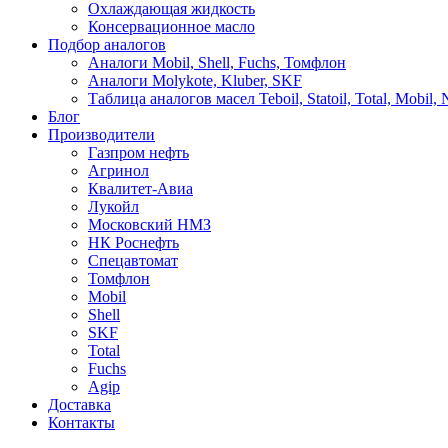
Охлаждающая жидкость
Консервационное масло
Подбор аналогов
Аналоги Mobil, Shell, Fuchs, Томфлон
Аналоги Molykote, Kluber, SKF
Таблица аналогов масел Teboil, Statoil, Total, Mobil,
Блог
Производители
Газпром нефть
Агринол
Квалитет-Авиа
Лукойл
Московский НМЗ
НК Роснефть
Спецавтомат
Томфлон
Mobil
Shell
SKF
Total
Fuchs
Agip
Доставка
Контакты