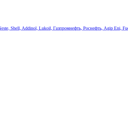
 Neste, Shell, Addinol, Lukoil, Газпромнефть, Роснефть, Agip Eni, Fu