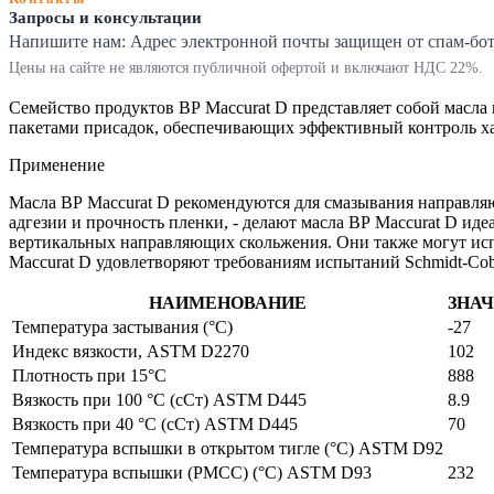
Запросы и консультации
Напишите нам:
Адрес электронной почты защищен от спам-ботов
Цены на сайте не являются публичной офертой и включают НДС 22%.
Семейство продуктов ВР Maccurat D представляет собой масла
пакетами присадок, обеспечивающих эффективный контроль х
Применение
Масла ВР Maccurat D рекомендуются для смазывания направляю
адгезии и прочность пленки, - делают масла ВР Maccurat D ид
вертикальных направляющих скольжения. Они также могут испо
Maccurat D удовлетворяют требованиям испытаний Schmidt-Cob
НАИМЕНОВАНИЕ
ЗНА
Температура застывания (°C)
-27
Индекс вязкости, ASTM D2270
102
Плотность при 15°С
888
Вязкость при 100 °С (сСт) ASTM D445
8.9
Вязкость при 40 °С (сСт) ASTM D445
70
Температура вспышки в открытом тигле (°C) ASTM D92
Температура вспышки (PMCC) (°C) ASTM D93
232