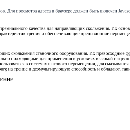
. Для просмотра адреса в браузере должен быть включен Javascr
 премиального качества для направляющих скольжения. Их осно
арактеристик трения и обеспечивающие прецизионное перемеще
щих скольжения станочного оборудования. Их превосходные фри
еально подходящими для применения в условиях высокой нагрузки
льзоваться в системах шагового перемещения, для смазывания 
urg на трение и деэмульгирующую способность и обладают, так
ЧЕНИЕ