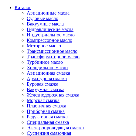
Каталог
Авиационные масла
Судовые масло
Вакуумные масла
Гидравлические масла
Индустриальное масло
Компрессорное масло
Моторное масло
Трансмиссионное масло
Трансформаторное масло
Турбинное масло
Холодильное масло
Авиационная смазка
Арматурная смазка
Буровая смазка
Вакуумная смазка
Железнодорожная смазка
Морская смазка
Пластичная смазка
Приборная смазка
Редукторная смазка
Специальная смазка
Электропроводящая смазка
Суспензия смазочная