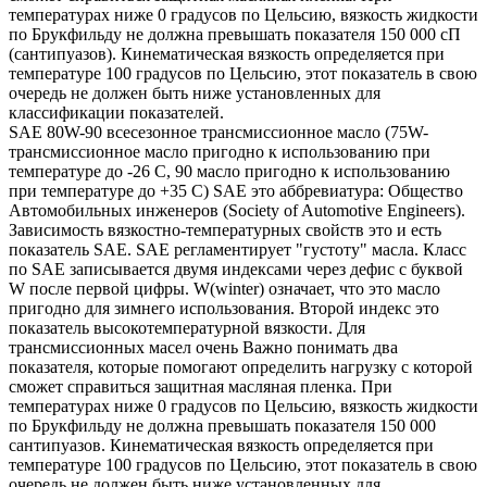
температурах ниже 0 градусов по Цельсию, вязкость жидкости
по Брукфильду не должна превышать показателя 150 000 сП
(сантипуазов). Кинематическая вязкость определяется при
температуре 100 градусов по Цельсию, этот показатель в свою
очередь не должен быть ниже установленных для
классификации показателей.
SAE 80W-90 всесезонное трансмиссионное масло (75W-
трансмиссионное масло пригодно к использованию при
температуре до -26 С, 90 масло пригодно к использованию
при температуре до +35 С) SAE это аббревиатура: Общество
Автомобильных инженеров (Society of Automotive Engineers).
Зависимость вязкостно-температурных свойств это и есть
показатель SAE. SAE регламентирует "густоту" масла. Класс
по SAE записывается двумя индексами через дефис с буквой
W после первой цифры. W(winter) означает, что это масло
пригодно для зимнего использования. Второй индекс это
показатель высокотемпературной вязкости. Для
трансмиссионных масел очень Важно понимать два
показателя, которые помогают определить нагрузку с которой
сможет справиться защитная масляная пленка. При
температурах ниже 0 градусов по Цельсию, вязкость жидкости
по Брукфильду не должна превышать показателя 150 000
сантипуазов. Кинематическая вязкость определяется при
температуре 100 градусов по Цельсию, этот показатель в свою
очередь не должен быть ниже установленных для