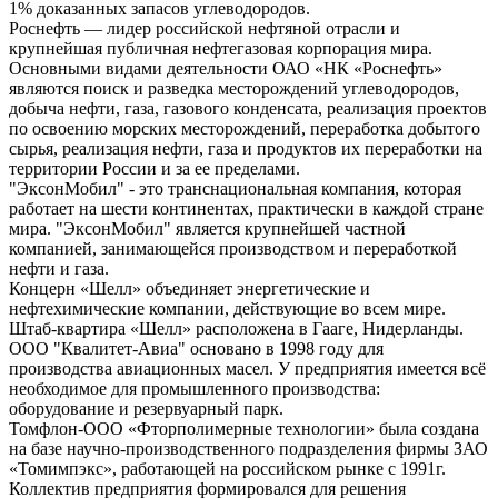
1% доказанных запасов углеводородов.
Роснефть — лидер российской нефтяной отрасли и
крупнейшая публичная нефтегазовая корпорация мира.
Основными видами деятельности ОАО «НК «Роснефть»
являются поиск и разведка месторождений углеводородов,
добыча нефти, газа, газового конденсата, реализация проектов
по освоению морских месторождений, переработка добытого
сырья, реализация нефти, газа и продуктов их переработки на
территории России и за ее пределами.
"ЭксонМобил" - это транснациональная компания, которая
работает на шести континентах, практически в каждой стране
мира. "ЭксонМобил" является крупнейшей частной
компанией, занимающейся производством и переработкой
нефти и газа.
Концерн «Шелл» объединяет энергетические и
нефтехимические компании, действующие во всем мире.
Штаб-квартира «Шелл» расположена в Гааге, Нидерланды.
ООО "Квалитет-Авиа" основано в 1998 году для
производства авиационных масел. У предприятия имеется всё
необходимое для промышленного производства:
оборудование и резервуарный парк.
Томфлон-ООО «Фторполимерные технологии» была создана
на базе научно-производственного подразделения фирмы ЗАО
«Томимпэкс», работающей на российском рынке с 1991г.
Коллектив предприятия формировался для решения