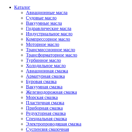
Каталог
Авиационные масла
Судовые масло
Вакуумные масла
Гидравлические масла
Индустриальное масло
Компрессорное масло
Моторное масло
Трансмиссионное масло
Трансформаторное масло
Турбинное масло
Холодильное масло
Авиационная смазка
Арматурная смазка
Буровая смазка
Вакуумная смазка
Железнодорожная смазка
Морская смазка
Пластичная смазка
Приборная смазка
Редукторная смазка
Специальная смазка
Электропроводящая смазка
Суспензия смазочная