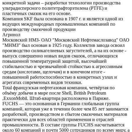
конкретной задачи – разработки технологии производства
ультрадисперсного политетрафторэтилена (PTFE) и
пластичных смазок на его основе.
Компания SKF была основана в 1907 г. и является одной из
ведущих международных промышленных компаний по
производству смазочной продукции
Агринол
Московский НМЗ- ОАО "Московский Нефтемаслозавод" ОАО
"МНМЗ" был основан в 1925 году. Коллектив завода освоил
производство силикагелиевых загустителей, а на их основе -
выпуск совершенно новых видов смазок, отличающихся
повышенной температурной защитой, высочайшей
стабильностью и чрезвычайной стойкостью к агрессивным
средам (кислотами, щелочам) и в конечном итоге -
повышенной работоспособностью в конкретных узлах и
агрегатах современных видов техники.
Total французская нефтегазовая компания, четвёртая по
объёму добычи в мире после Shell, British Petroleum
,ExxonMobil. Штаб-квартира расположена в Париже.
FUCHS — это основанная в Германии глобальная группа
компаний, которая уже в течении более чем 85 лет занимается
разработкой, производством и сбытом смазочных материалов
практически для всех областей применения и отраслей
промышленности. В составе группы FUCHS насчитывается
около 60 компаний и почти 5000 сотрудников по всему миру, а