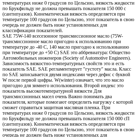
температурах ниже 0 градусов по Цельсию, вязкость жидкости
по Брукфильду не должна превышать показателя 150 000 с
(сантипуазов). Кинематическая вязкость определяется при
температуре 100 градусов по Цельсию, этот показатель в свою
очередь не должен быть ниже установленных для
классификации показателей.
SAE 75W-140 всесезонное трансмиссионное масло (75W-
трансмиссионное масло пригодно к использованию при
температуре до -40 С, 140 масло пригодно к использованию
при температуре до +50 С) SAE это аббревиатура: Общество
Автомобильных инженеров (Society of Automotive Engineers).
Зависимость вязкостно-температурных свойств это и есть
показатель SAE. SAE регламентирует "густоту" масла. Класс
по SAE записывается двумя индексами через дефис с буквой
W после первой цифры. W(winter) означает, что это масло
пригодно для зимнего использования. Второй индекс это
показатель высокотемпературной вязкости Для
трансмиссионных масел очень Важно понимать два
показателя, которые помогают определить нагрузку с которой
сможет справиться защитная масляная пленка. При
температурах ниже 0 градусов по Цельсию, вязкость жидкости
по Брукфильду не должна превышать показателя 150 000 сП
(сантипуазов). Кинематическая вязкость определяется при
температуре 100 градусов по Цельсию, этот показатель в свою
очередь не должен быть ниже установленных для