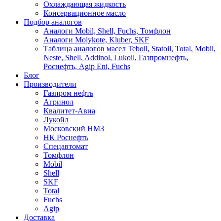
Охлаждающая жидкость
Консервационное масло
Подбор аналогов
Аналоги Mobil, Shell, Fuchs, Томфлон
Аналоги Molykote, Kluber, SKF
Таблица аналогов масел Teboil, Statoil, Total, Mobil,
Neste, Shell, Addinol, Lukoil, Газпромнефть,
Роснефть, Agip Eni, Fuchs
Блог
Производители
Газпром нефть
Агринол
Квалитет-Авиа
Лукойл
Московский НМЗ
НК Роснефть
Спецавтомат
Томфлон
Mobil
Shell
SKF
Total
Fuchs
Agip
Доставка