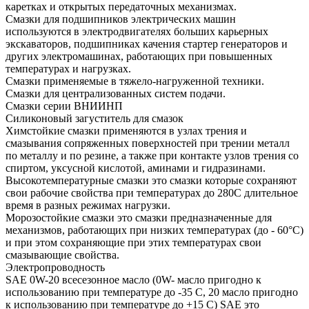
каретках и открытых передаточных механизмах.
Смазки для подшипников электрических машин
используются в электродвигателях больших карьерных
экскаваторов, подшипниках качения стартер генераторов и
других электромашинах, работающих при повышенных
температурах и нагрузках.
Смазки применяемые в тяжело-нагруженной техники.
Смазки для централизованных систем подачи.
Смазки серии ВНИИНП
Силиконовый загуститель для смазок
Химстойкие смазки применяются в узлах трения и
смазывания сопряженных поверхностей при трении металл
по металлу и по резине, а также при контакте узлов трения со
спиртом, уксусной кислотой, аминами и гидразинами.
Высокотемпературные смазки это смазки которые сохраняют
свои рабочие свойства при температурах до 280С длительное
время в разных режимах нагрузки.
Морозостойкие смазки это смазки предназначенные для
механизмов, работающих при низких температурах (до - 60°С)
и при этом сохраняющие при этих температурах свои
смазывающие свойства.
Электропроводность
SAE 0W-20 всесезонное масло (0W- масло пригодно к
использованию при температуре до -35 С, 20 масло пригодно
к использованию при температуре до +15 С) SAE это