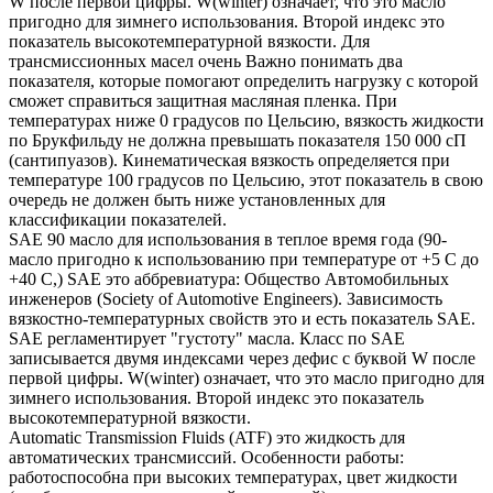
W после первой цифры. W(winter) означает, что это масло
пригодно для зимнего использования. Второй индекс это
показатель высокотемпературной вязкости. Для
трансмиссионных масел очень Важно понимать два
показателя, которые помогают определить нагрузку с которой
сможет справиться защитная масляная пленка. При
температурах ниже 0 градусов по Цельсию, вязкость жидкости
по Брукфильду не должна превышать показателя 150 000 сП
(сантипуазов). Кинематическая вязкость определяется при
температуре 100 градусов по Цельсию, этот показатель в свою
очередь не должен быть ниже установленных для
классификации показателей.
SAE 90 масло для использования в теплое время года (90-
масло пригодно к использованию при температуре от +5 С до
+40 С,) SAE это аббревиатура: Общество Автомобильных
инженеров (Society of Automotive Engineers). Зависимость
вязкостно-температурных свойств это и есть показатель SAE.
SAE регламентирует "густоту" масла. Класс по SAE
записывается двумя индексами через дефис с буквой W после
первой цифры. W(winter) означает, что это масло пригодно для
зимнего использования. Второй индекс это показатель
высокотемпературной вязкости.
Automatic Transmission Fluids (ATF) это жидкость для
автоматических трансмиссий. Особенности работы:
работоспособна при высоких температурах, цвет жидкости