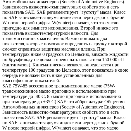
Автомобильных инженеров (Society of Automotive Engineers).
Зависимость вязкостно-температурных свойств это и есть
показатель SAE. SAE регламентирует "густоту" масла. Класс
по SAE записывается двумя индексами через дефис с буквой
W после первой цифры. W(winter) означает, что это масло
пригодно для зимнего использования. Второй индекс это
показатель высокотемпературной вязкости. Для
трансмиссионных масел очень Важно понимать два
показателя, которые помогают определить нагрузку с которой
сможет справиться защитная масляная пленка. При
температурах ниже 0 градусов по Цельсию, вязкость жидкости
по Брукфильду не должна превышать показателя 150 000 сП
(сантипуазов). Кинематическая вязкость определяется при
температуре 100 градусов по Цельсию, этот показатель в свою
очередь не должен быть ниже установленных для
классификации показателей.
SAE 75W-85 всесезонное трансмиссионное масло (75W-
трансмиссионное масло пригодно к использованию при
температуре до -40 С, 85 масло пригодно к использованию
при температуре до +35 С) SAE это аббревиатура: Общество
Автомобильных инженеров (Society of Automotive Engineers).
Зависимость вязкостно-температурных свойств это и есть
показатель SAE. SAE регламентирует "густоту" масла. Класс
по SAE записывается двумя индексами через дефис с буквой
W после первой цифры. W(winter) означает, что это масло