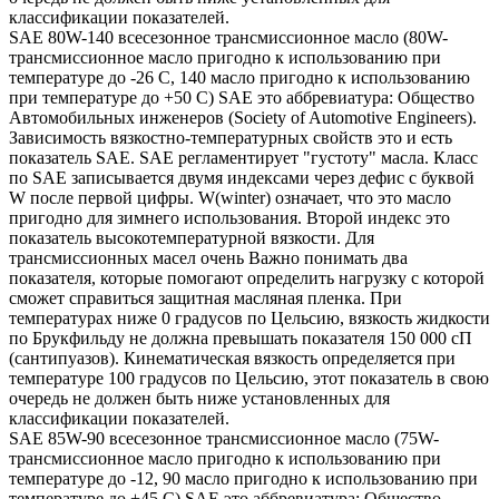
классификации показателей.
SAE 80W-140 всесезонное трансмиссионное масло (80W-
трансмиссионное масло пригодно к использованию при
температуре до -26 С, 140 масло пригодно к использованию
при температуре до +50 С) SAE это аббревиатура: Общество
Автомобильных инженеров (Society of Automotive Engineers).
Зависимость вязкостно-температурных свойств это и есть
показатель SAE. SAE регламентирует "густоту" масла. Класс
по SAE записывается двумя индексами через дефис с буквой
W после первой цифры. W(winter) означает, что это масло
пригодно для зимнего использования. Второй индекс это
показатель высокотемпературной вязкости. Для
трансмиссионных масел очень Важно понимать два
показателя, которые помогают определить нагрузку с которой
сможет справиться защитная масляная пленка. При
температурах ниже 0 градусов по Цельсию, вязкость жидкости
по Брукфильду не должна превышать показателя 150 000 сП
(сантипуазов). Кинематическая вязкость определяется при
температуре 100 градусов по Цельсию, этот показатель в свою
очередь не должен быть ниже установленных для
классификации показателей.
SAE 85W-90 всесезонное трансмиссионное масло (75W-
трансмиссионное масло пригодно к использованию при
температуре до -12, 90 масло пригодно к использованию при
температуре до +45 С) SAE это аббревиатура: Общество