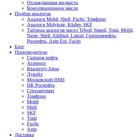
Охлаждающая жидкость
Консервационное масло
Подбор аналогов
Аналоги Mobil, Shell, Fuchs, Томфлон
Аналоги Molykote, Kluber, SKF
Таблица аналогов масел Teboil, Statoil, Total, Mobil,
Neste, Shell, Addinol, Lukoil, Газпромнефть,
Роснефть, Agip Eni, Fuchs
Блог
Производители
Газпром нефть
Агринол
Квалитет-Авиа
Лукойл
Московский НМЗ
НК Роснефть
Спецавтомат
Томфлон
Mobil
Shell
SKF
Total
Fuchs
Agip
Доставка