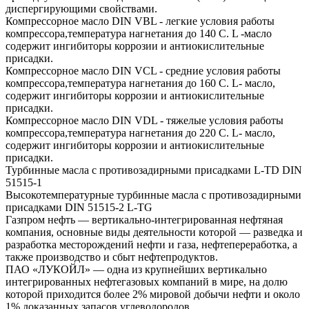
диспергирующими свойствами.
Компрессорное масло DIN VBL - легкие условия работы
компрессора,температура нагнетания до 140 С. L -масло
содержит ингибиторы коррозии и антиокислительные
присадки.
Компрессорное масло DIN VCL - средние условия работы
компрессора,температура нагнетания до 160 С. L- масло,
содержит ингибиторы коррозии и антиокислительные
присадки.
Компрессорное масло DIN VDL - тяжелые условия работы
компрессора,температура нагнетания до 220 С. L- масло,
содержит ингибиторы коррозии и антиокислительные
присадки.
Турбинные масла с противозадирными присадками L-TD DIN
51515-1
Высокотемпературные турбинные масла с противозадирными
присадками DIN 51515-2 L-TG
Газпром нефть — вертикально-интегрированная нефтяная
компания, основные виды деятельности которой — разведка и
разработка месторождений нефти и газа, нефтепереработка, а
также производство и сбыт нефтепродуктов.
ПАО «ЛУКОЙЛ» — одна из крупнейших вертикально
интегрированных нефтегазовых компаний в мире, на долю
которой приходится более 2% мировой добычи нефти и около
1% доказанных запасов углеводородов.