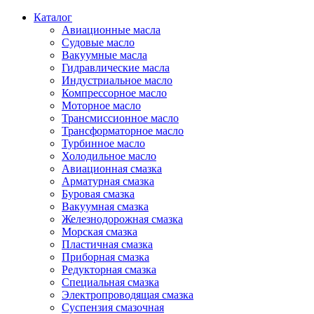
Каталог
Авиационные масла
Судовые масло
Вакуумные масла
Гидравлические масла
Индустриальное масло
Компрессорное масло
Моторное масло
Трансмиссионное масло
Трансформаторное масло
Турбинное масло
Холодильное масло
Авиационная смазка
Арматурная смазка
Буровая смазка
Вакуумная смазка
Железнодорожная смазка
Морская смазка
Пластичная смазка
Приборная смазка
Редукторная смазка
Специальная смазка
Электропроводящая смазка
Суспензия смазочная