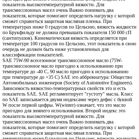
показатель высокотемпературной вязкости. Для
трансмиссионных масел очень Важно понимать два
показателя, которые помогают определить нагрузку с которой
сможет справиться защитная масляная пленка. При
температурах ниже 0 градусов по Цельсию, вязкость жидкости
по Брукфильду не должна превышать показателя 150 000 сП
(сантипуазов). Кинематическая вязкость определяется при
температуре 100 градусов по Цельсию, этот показатель в свою
очередь не должен быть ниже установленных для
классификации показателей.
SAE 75W-90 всесезонное трансмиссионное масло (75W-
трансмиссионное масло пригодно к использованию при
температуре до -40 С, 90 масло пригодно к использованию
при температуре до +35 С) SAE это аббревиатура: Общество
Автомобильных инженеров (Society of Automotive Engineers).
Зависимость вязкостно-температурных свойств это и есть
показатель SAE. SAE регламентирует "густоту" масла. Класс
по SAE записывается двумя индексами через дефис с буквой
W после первой цифры. W(winter) означает, что это масло
пригодно для зимнего использования. Второй индекс это
показатель высокотемпературной вязкости. Для
трансмиссионных масел очень Важно понимать два
показателя, которые помогают определить нагрузку с которой
сможет справиться защитная масляная пленка. При
температурах ниже 0 градусов по Цельсию, вязкость жидкости