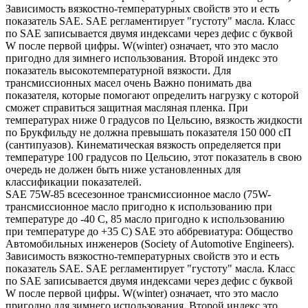
Зависимость вязкостно-температурных свойств это и есть
показатель SAE. SAE регламентирует "густоту" масла. Класс
по SAE записывается двумя индексами через дефис с буквой
W после первой цифры. W(winter) означает, что это масло
пригодно для зимнего использования. Второй индекс это
показатель высокотемпературной вязкости. Для
трансмиссионных масел очень Важно понимать два
показателя, которые помогают определить нагрузку с которой
сможет справиться защитная масляная пленка. При
температурах ниже 0 градусов по Цельсию, вязкость жидкости
по Брукфильду не должна превышать показателя 150 000 сП
(сантипуазов). Кинематическая вязкость определяется при
температуре 100 градусов по Цельсию, этот показатель в свою
очередь не должен быть ниже установленных для
классификации показателей.
SAE 75W-85 всесезонное трансмиссионное масло (75W-
трансмиссионное масло пригодно к использованию при
температуре до -40 С, 85 масло пригодно к использованию
при температуре до +35 С) SAE это аббревиатура: Общество
Автомобильных инженеров (Society of Automotive Engineers).
Зависимость вязкостно-температурных свойств это и есть
показатель SAE. SAE регламентирует "густоту" масла. Класс
по SAE записывается двумя индексами через дефис с буквой
W после первой цифры. W(winter) означает, что это масло
пригодно для зимнего использования. Второй индекс это