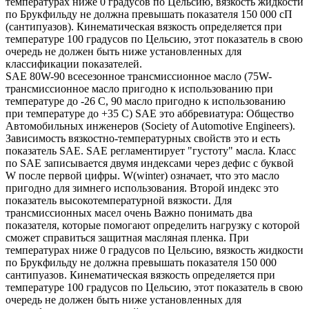
температурах ниже 0 градусов по Цельсию, вязкость жидкости
по Брукфильду не должна превышать показателя 150 000 сП
(сантипуазов). Кинематическая вязкость определяется при
температуре 100 градусов по Цельсию, этот показатель в свою
очередь не должен быть ниже установленных для
классификации показателей.
SAE 80W-90 всесезонное трансмиссионное масло (75W-
трансмиссионное масло пригодно к использованию при
температуре до -26 С, 90 масло пригодно к использованию
при температуре до +35 С) SAE это аббревиатура: Общество
Автомобильных инженеров (Society of Automotive Engineers).
Зависимость вязкостно-температурных свойств это и есть
показатель SAE. SAE регламентирует "густоту" масла. Класс
по SAE записывается двумя индексами через дефис с буквой
W после первой цифры. W(winter) означает, что это масло
пригодно для зимнего использования. Второй индекс это
показатель высокотемпературной вязкости. Для
трансмиссионных масел очень Важно понимать два
показателя, которые помогают определить нагрузку с которой
сможет справиться защитная масляная пленка. При
температурах ниже 0 градусов по Цельсию, вязкость жидкости
по Брукфильду не должна превышать показателя 150 000
сантипуазов. Кинематическая вязкость определяется при
температуре 100 градусов по Цельсию, этот показатель в свою
очередь не должен быть ниже установленных для