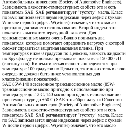
Автомобильных инженеров (Society of Automotive Engineers).
Зависимость вязкостно-температурных свойств это и есть
показатель SAE. SAE регламентирует "густоту" масла. Класс
по SAE записывается двумя индексами через дефис с буквой
W после первой цифры. W(winter) означает, что это масло
пригодно для зимнего использования. Второй индекс это
показатель высокотемпературной вязкости. Для
трансмиссионных масел очень Важно понимать два
показателя, которые помогают определить нагрузку с которой
сможет справиться защитная масляная пленка. При
температурах ниже 0 градусов по Цельсию, вязкость жидкости
по Брукфильду не должна превышать показателя 150 000 сП
(сантипуазов). Кинематическая вязкость определяется при
температуре 100 градусов по Цельсию, этот показатель в свою
очередь не должен быть ниже установленных для
классификации показателей.
SAE 85W-140 всесезонное трансмиссионное масло (85W-
трансмиссионное масло пригодно к использованию при
температуре до -12 С, 140 масло пригодно к использованию
при температуре до +50 С) SAE это аббревиатура: Общество
Автомобильных инженеров (Society of Automotive Engineers).
Зависимость вязкостно-температурных свойств это и есть
показатель SAE. SAE регламентирует "густоту" масла. Класс
по SAE записывается двумя индексами через дефис с буквой
W после первой цифры. W(winter) означает, что это масло