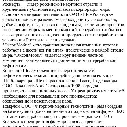
Роснефть — лидер российской нефтяной отрасли и
крупнейшая публичная нефтегазовая корпорация мира.
Основными видами деятельности ОАО «НК «Роснефть»
являются поиск и разведка месторождений углеводородов,
добыча нефти, газа, газового конденсата, реализация проектов
по освоению морских месторождений, переработка добытого
сырья, реализация нефти, газа и продуктов их переработки на
территории России и за ее пределами.
"ЭксонМобил" - это транснациональная компания, которая
работает на шести континентах, практически в каждой стране
мира. "ЭксонМобил" является крупнейшей частной
компанией, занимающейся производством и переработкой
нефти и газа.
Концерн «Шелл» объединяет энергетические и
нефтехимические компании, действующие во всем мире.
Штаб-квартира «Шелл» расположена в Гааге, Нидерланды.
ООО "Квалитет-Авиа" основано в 1998 году для
производства авиационных масел. У предприятия имеется всё
необходимое для промышленного производства:
оборудование и резервуарный парк.
Томфлон-ООО «Фторполимерные технологии» была создана
на базе научно-производственного подразделения фирмы ЗАО
«Томимпэкс», работающей на российском рынке с 1991г.
Коллектив предприятия формировался для решения
конкретной задачи – разработки технологии производства