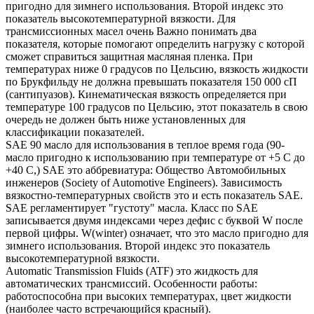
пригодно для зимнего использования. Второй индекс это
показатель высокотемпературной вязкости. Для
трансмиссионных масел очень Важно понимать два
показателя, которые помогают определить нагрузку с которой
сможет справиться защитная масляная пленка. При
температурах ниже 0 градусов по Цельсию, вязкость жидкости
по Брукфильду не должна превышать показателя 150 000 сП
(сантипуазов). Кинематическая вязкость определяется при
температуре 100 градусов по Цельсию, этот показатель в свою
очередь не должен быть ниже установленных для
классификации показателей.
SAE 90 масло для использования в теплое время года (90-
масло пригодно к использованию при температуре от +5 С до
+40 С,) SAE это аббревиатура: Общество Автомобильных
инженеров (Society of Automotive Engineers). Зависимость
вязкостно-температурных свойств это и есть показатель SAE.
SAE регламентирует "густоту" масла. Класс по SAE
записывается двумя индексами через дефис с буквой W после
первой цифры. W(winter) означает, что это масло пригодно для
зимнего использования. Второй индекс это показатель
высокотемпературной вязкости.
Automatic Transmission Fluids (ATF) это жидкость для
автоматических трансмиссий. Особенности работы:
работоспособна при высоких температурах, цвет жидкости
(наиболее часто встречающийся красный).