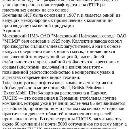
ультрадисперсного политетрафторэтилена (PTFE) и
пластичных смазок на его основе.
Компания SKF была основана в 1907 г. и является одной из
ведущих международных промышленных компаний по
производству смазочной продукции
Агринол
Московский НМЗ- ОАО "Московский Нефтемаслозавод" ОАО
"МНМЗ" был основан в 1925 году. Коллектив завода освоил
производство силикагелиевых загустителей, а на их основе -
выпуск совершенно новых видов смазок, отличающихся
повышенной температурной защитой, высочайшей
стабильностью и чрезвычайной стойкостью к агрессивным
средам (кислотами, щелочам) и в конечном итоге -
повышенной работоспособностью в конкретных узлах и
агрегатах современных видов техники.
Total французская нефтегазовая компания, четвёртая по
объёму добычи в мире после Shell, British Petroleum
,ExxonMobil. Штаб-квартира расположена в Париже.
FUCHS — это основанная в Германии глобальная группа
компаний, которая уже в течении более чем 85 лет занимается
разработкой, производством и сбытом смазочных материалов
практически для всех областей применения и отраслей
промышленности. В составе группы FUCHS насчитывается
около 60 компаний и почти 5000 сотрудников по всему миру, а