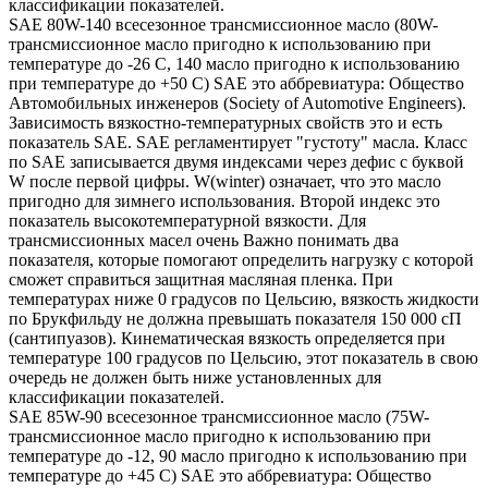
классификации показателей.
SAE 80W-140 всесезонное трансмиссионное масло (80W-
трансмиссионное масло пригодно к использованию при
температуре до -26 С, 140 масло пригодно к использованию
при температуре до +50 С) SAE это аббревиатура: Общество
Автомобильных инженеров (Society of Automotive Engineers).
Зависимость вязкостно-температурных свойств это и есть
показатель SAE. SAE регламентирует "густоту" масла. Класс
по SAE записывается двумя индексами через дефис с буквой
W после первой цифры. W(winter) означает, что это масло
пригодно для зимнего использования. Второй индекс это
показатель высокотемпературной вязкости. Для
трансмиссионных масел очень Важно понимать два
показателя, которые помогают определить нагрузку с которой
сможет справиться защитная масляная пленка. При
температурах ниже 0 градусов по Цельсию, вязкость жидкости
по Брукфильду не должна превышать показателя 150 000 сП
(сантипуазов). Кинематическая вязкость определяется при
температуре 100 градусов по Цельсию, этот показатель в свою
очередь не должен быть ниже установленных для
классификации показателей.
SAE 85W-90 всесезонное трансмиссионное масло (75W-
трансмиссионное масло пригодно к использованию при
температуре до -12, 90 масло пригодно к использованию при
температуре до +45 С) SAE это аббревиатура: Общество