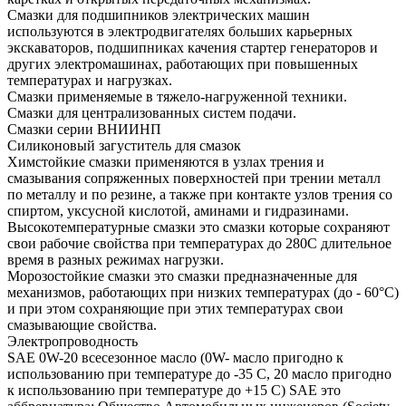
Смазки для подшипников электрических машин
используются в электродвигателях больших карьерных
экскаваторов, подшипниках качения стартер генераторов и
других электромашинах, работающих при повышенных
температурах и нагрузках.
Смазки применяемые в тяжело-нагруженной техники.
Смазки для централизованных систем подачи.
Смазки серии ВНИИНП
Силиконовый загуститель для смазок
Химстойкие смазки применяются в узлах трения и
смазывания сопряженных поверхностей при трении металл
по металлу и по резине, а также при контакте узлов трения со
спиртом, уксусной кислотой, аминами и гидразинами.
Высокотемпературные смазки это смазки которые сохраняют
свои рабочие свойства при температурах до 280С длительное
время в разных режимах нагрузки.
Морозостойкие смазки это смазки предназначенные для
механизмов, работающих при низких температурах (до - 60°С)
и при этом сохраняющие при этих температурах свои
смазывающие свойства.
Электропроводность
SAE 0W-20 всесезонное масло (0W- масло пригодно к
использованию при температуре до -35 С, 20 масло пригодно
к использованию при температуре до +15 С) SAE это