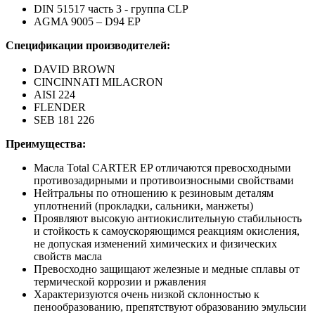
DIN 51517 часть 3 - группа CLP
AGMA 9005 – D94 EP
Спецификации производителей:
DAVID BROWN
CINCINNATI MILACRON
AISI 224
FLENDER
SEB 181 226
Преимущества:
Масла Total CARTER EP отличаются превосходными
противозадирными и противоизносными свойствами
Нейтральны по отношению к резиновым деталям
уплотнений (прокладки, сальники, манжеты)
Проявляют высокую антиокислительную стабильность
и стойкость к самоускоряющимся реакциям окисления,
не допуская изменений химических и физических
свойств масла
Превосходно защищают железные и медные сплавы от
термической коррозии и ржавления
Характеризуются очень низкой склонностью к
пенообразованию, препятствуют образованию эмульсии