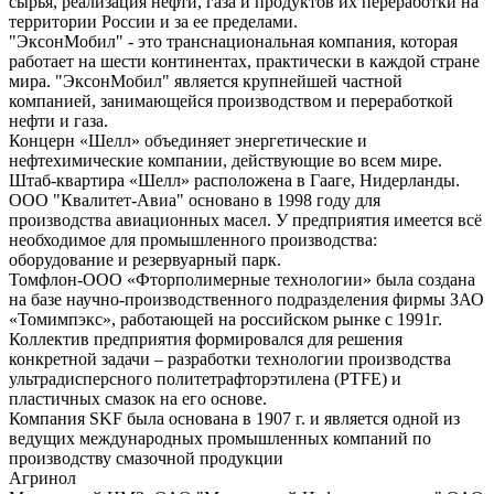
сырья, реализация нефти, газа и продуктов их переработки на
территории России и за ее пределами.
"ЭксонМобил" - это транснациональная компания, которая
работает на шести континентах, практически в каждой стране
мира. "ЭксонМобил" является крупнейшей частной
компанией, занимающейся производством и переработкой
нефти и газа.
Концерн «Шелл» объединяет энергетические и
нефтехимические компании, действующие во всем мире.
Штаб-квартира «Шелл» расположена в Гааге, Нидерланды.
ООО "Квалитет-Авиа" основано в 1998 году для
производства авиационных масел. У предприятия имеется всё
необходимое для промышленного производства:
оборудование и резервуарный парк.
Томфлон-ООО «Фторполимерные технологии» была создана
на базе научно-производственного подразделения фирмы ЗАО
«Томимпэкс», работающей на российском рынке с 1991г.
Коллектив предприятия формировался для решения
конкретной задачи – разработки технологии производства
ультрадисперсного политетрафторэтилена (PTFE) и
пластичных смазок на его основе.
Компания SKF была основана в 1907 г. и является одной из
ведущих международных промышленных компаний по
производству смазочной продукции
Агринол