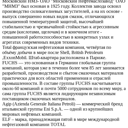
Московский НМЗ- ОАО "Московский Нефтемаслозавод" ОАО
"МНМЗ" был основан в 1925 году. Коллектив завода освоил
производство силикагелиевых загустителей, а на их основе -
выпуск совершенно новых видов смазок, отличающихся
повышенной температурной защитой, высочайшей
стабильностью и чрезвычайной стойкостью к агрессивным
средам (кислотами, щелочам) и в конечном итоге -
повышенной работоспособностью в конкретных узлах и
агрегатах современных видов техники.
Total французская нефтегазовая компания, четвёртая по
объёму добычи в мире после Shell, British Petroleum
,ExxonMobil. Штаб-квартира расположена в Париже.
FUCHS — это основанная в Германии глобальная группа
компаний, которая уже в течении более чем 85 лет занимается
разработкой, производством и сбытом смазочных материалов
практически для всех областей применения и отраслей
промышленности. В составе группы FUCHS насчитывается
около 60 компаний и почти 5000 сотрудников по всему миру, а
сама группа FUCHS является лидирующим независимым
поставщиком смазочных материалов.
Agip (Azienda Generale Italiana Petroli) — коммерческий бренд
итальянской группы Eni S.p.A. — одной из крупнейших
мировых нефтяных компаний.
ELF – марка, принадлежащая пятой в мире международной
нефтегазовой компании TOTAL