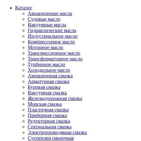
Каталог
Авиационные масла
Судовые масло
Вакуумные масла
Гидравлические масла
Индустриальное масло
Компрессорное масло
Моторное масло
Трансмиссионное масло
Трансформаторное масло
Турбинное масло
Холодильное масло
Авиационная смазка
Арматурная смазка
Буровая смазка
Вакуумная смазка
Железнодорожная смазка
Морская смазка
Пластичная смазка
Приборная смазка
Редукторная смазка
Специальная смазка
Электропроводящая смазка
Суспензия смазочная