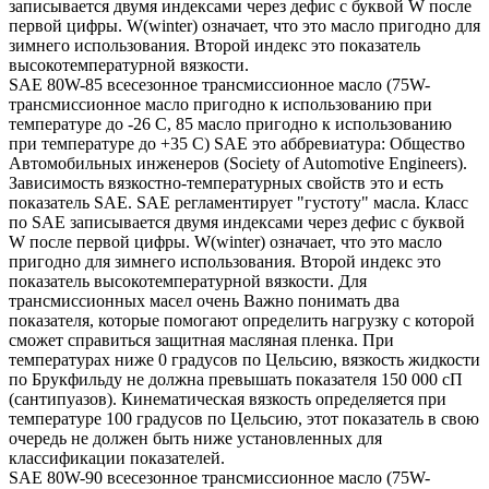
записывается двумя индексами через дефис с буквой W после
первой цифры. W(winter) означает, что это масло пригодно для
зимнего использования. Второй индекс это показатель
высокотемпературной вязкости.
SAE 80W-85 всесезонное трансмиссионное масло (75W-
трансмиссионное масло пригодно к использованию при
температуре до -26 С, 85 масло пригодно к использованию
при температуре до +35 С) SAE это аббревиатура: Общество
Автомобильных инженеров (Society of Automotive Engineers).
Зависимость вязкостно-температурных свойств это и есть
показатель SAE. SAE регламентирует "густоту" масла. Класс
по SAE записывается двумя индексами через дефис с буквой
W после первой цифры. W(winter) означает, что это масло
пригодно для зимнего использования. Второй индекс это
показатель высокотемпературной вязкости. Для
трансмиссионных масел очень Важно понимать два
показателя, которые помогают определить нагрузку с которой
сможет справиться защитная масляная пленка. При
температурах ниже 0 градусов по Цельсию, вязкость жидкости
по Брукфильду не должна превышать показателя 150 000 сП
(сантипуазов). Кинематическая вязкость определяется при
температуре 100 градусов по Цельсию, этот показатель в свою
очередь не должен быть ниже установленных для
классификации показателей.
SAE 80W-90 всесезонное трансмиссионное масло (75W-