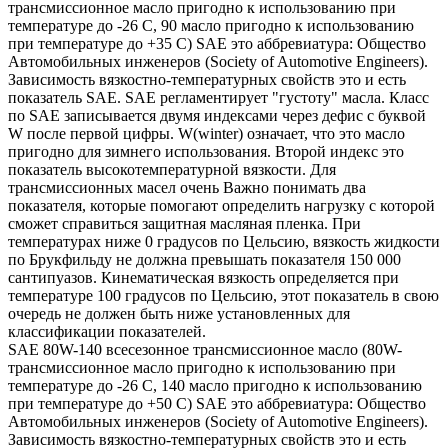
трансмиссионное масло пригодно к использованию при
температуре до -26 С, 90 масло пригодно к использованию
при температуре до +35 С) SAE это аббревиатура: Общество
Автомобильных инженеров (Society of Automotive Engineers).
Зависимость вязкостно-температурных свойств это и есть
показатель SAE. SAE регламентирует "густоту" масла. Класс
по SAE записывается двумя индексами через дефис с буквой
W после первой цифры. W(winter) означает, что это масло
пригодно для зимнего использования. Второй индекс это
показатель высокотемпературной вязкости. Для
трансмиссионных масел очень Важно понимать два
показателя, которые помогают определить нагрузку с которой
сможет справиться защитная масляная пленка. При
температурах ниже 0 градусов по Цельсию, вязкость жидкости
по Брукфильду не должна превышать показателя 150 000
сантипуазов. Кинематическая вязкость определяется при
температуре 100 градусов по Цельсию, этот показатель в свою
очередь не должен быть ниже установленных для
классификации показателей.
SAE 80W-140 всесезонное трансмиссионное масло (80W-
трансмиссионное масло пригодно к использованию при
температуре до -26 С, 140 масло пригодно к использованию
при температуре до +50 С) SAE это аббревиатура: Общество
Автомобильных инженеров (Society of Automotive Engineers).
Зависимость вязкостно-температурных свойств это и есть