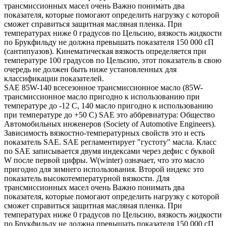
трансмиссионных масел очень Важно понимать два
показателя, которые помогают определить нагрузку с которой
сможет справиться защитная масляная пленка. При
температурах ниже 0 градусов по Цельсию, вязкость жидкости
по Брукфильду не должна превышать показателя 150 000 сП
(сантипуазов). Кинематическая вязкость определяется при
температуре 100 градусов по Цельсию, этот показатель в свою
очередь не должен быть ниже установленных для
классификации показателей.
SAE 85W-140 всесезонное трансмиссионное масло (85W-
трансмиссионное масло пригодно к использованию при
температуре до -12 С, 140 масло пригодно к использованию
при температуре до +50 С) SAE это аббревиатура: Общество
Автомобильных инженеров (Society of Automotive Engineers).
Зависимость вязкостно-температурных свойств это и есть
показатель SAE. SAE регламентирует "густоту" масла. Класс
по SAE записывается двумя индексами через дефис с буквой
W после первой цифры. W(winter) означает, что это масло
пригодно для зимнего использования. Второй индекс это
показатель высокотемпературной вязкости. Для
трансмиссионных масел очень Важно понимать два
показателя, которые помогают определить нагрузку с которой
сможет справиться защитная масляная пленка. При
температурах ниже 0 градусов по Цельсию, вязкость жидкости
по Брукфильду не должна превышать показателя 150 000 сП