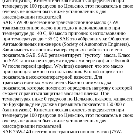
(сантипуазов). Кинематическая вязкость определяется при
температуре 100 градусов по Цельсию, этот показатель в свою
очередь не должен быть ниже установленных для
классификации показателей.
SAE 75W-90 всесезонное трансмиссионное масло (75W-
трансмиссионное масло пригодно к использованию при
температуре до -40 С, 90 масло пригодно к использованию
при температуре до +35 С) SAE это аббревиатура: Общество
Автомобильных инженеров (Society of Automotive Engineers).
Зависимость вязкостно-температурных свойств это и есть
показатель SAE. SAE регламентирует "густоту" масла. Класс
по SAE записывается двумя индексами через дефис с буквой
W после первой цифры. W(winter) означает, что это масло
пригодно для зимнего использования. Второй индекс это
показатель высокотемпературной вязкости. Для
трансмиссионных масел очень Важно понимать два
показателя, которые помогают определить нагрузку с которой
сможет справиться защитная масляная пленка. При
температурах ниже 0 градусов по Цельсию, вязкость жидкости
по Брукфильду не должна превышать показателя 150 000 с
(сантипуазов). Кинематическая вязкость определяется при
температуре 100 градусов по Цельсию, этот показатель в свою
очередь не должен быть ниже установленных для
классификации показателей.
SAE 75W-140 всесезонное трансмиссионное масло (75W-