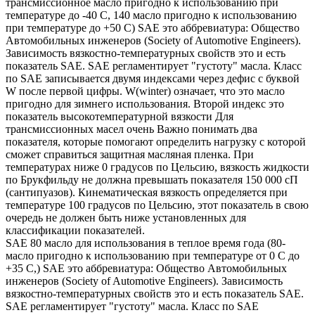
трансмиссионное масло пригодно к использованию при
температуре до -40 С, 140 масло пригодно к использованию
при температуре до +50 С) SAE это аббревиатура: Общество
Автомобильных инженеров (Society of Automotive Engineers).
Зависимость вязкостно-температурных свойств это и есть
показатель SAE. SAE регламентирует "густоту" масла. Класс
по SAE записывается двумя индексами через дефис с буквой
W после первой цифры. W(winter) означает, что это масло
пригодно для зимнего использования. Второй индекс это
показатель высокотемпературной вязкости Для
трансмиссионных масел очень Важно понимать два
показателя, которые помогают определить нагрузку с которой
сможет справиться защитная масляная пленка. При
температурах ниже 0 градусов по Цельсию, вязкость жидкости
по Брукфильду не должна превышать показателя 150 000 сП
(сантипуазов). Кинематическая вязкость определяется при
температуре 100 градусов по Цельсию, этот показатель в свою
очередь не должен быть ниже установленных для
классификации показателей.
SAE 80 масло для использования в теплое время года (80-
масло пригодно к использованию при температуре от 0 С до
+35 С,) SAE это аббревиатура: Общество Автомобильных
инженеров (Society of Automotive Engineers). Зависимость
вязкостно-температурных свойств это и есть показатель SAE.
SAE регламентирует "густоту" масла. Класс по SAE