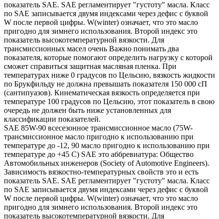
показатель SAE. SAE регламентирует "густоту" масла. Класс
по SAE записывается двумя индексами через дефис с буквой
W после первой цифры. W(winter) означает, что это масло
пригодно для зимнего использования. Второй индекс это
показатель высокотемпературной вязкости. Для
трансмиссионных масел очень Важно понимать два
показателя, которые помогают определить нагрузку с которой
сможет справиться защитная масляная пленка. При
температурах ниже 0 градусов по Цельсию, вязкость жидкости
по Брукфильду не должна превышать показателя 150 000 сП
(сантипуазов). Кинематическая вязкость определяется при
температуре 100 градусов по Цельсию, этот показатель в свою
очередь не должен быть ниже установленных для
классификации показателей.
SAE 85W-90 всесезонное трансмиссионное масло (75W-
трансмиссионное масло пригодно к использованию при
температуре до -12, 90 масло пригодно к использованию при
температуре до +45 С) SAE это аббревиатура: Общество
Автомобильных инженеров (Society of Automotive Engineers).
Зависимость вязкостно-температурных свойств это и есть
показатель SAE. SAE регламентирует "густоту" масла. Класс
по SAE записывается двумя индексами через дефис с буквой
W после первой цифры. W(winter) означает, что это масло
пригодно для зимнего использования. Второй индекс это
показатель высокотемпературной вязкости. Для