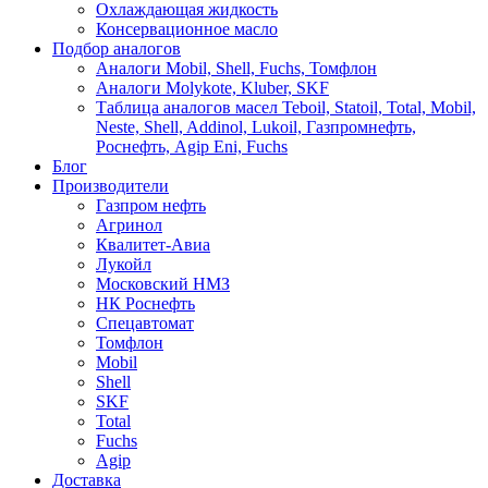
Охлаждающая жидкость
Консервационное масло
Подбор аналогов
Аналоги Mobil, Shell, Fuchs, Томфлон
Аналоги Molykote, Kluber, SKF
Таблица аналогов масел Teboil, Statoil, Total, Mobil,
Neste, Shell, Addinol, Lukoil, Газпромнефть,
Роснефть, Agip Eni, Fuchs
Блог
Производители
Газпром нефть
Агринол
Квалитет-Авиа
Лукойл
Московский НМЗ
НК Роснефть
Спецавтомат
Томфлон
Mobil
Shell
SKF
Total
Fuchs
Agip
Доставка