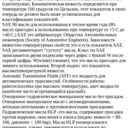
(сантипуазов). Кинематическая вязкость определяется при
температуре 100 градусов по Цельсию, этот показатель в свою
очередь не должен быть ниже установленных для
классификации показателей.
SAE 90 масло для использования в теплое время года (90-
масло пригодно к использованию при температуре от +5 С до
+40 С,) SAE это аббревиатура: Общество Автомобильных
инженеров (Society of Automotive Engineers). Зависимость
вязкостно-температурных свойств это и есть показатель SAE.
SAE регламентирует "густоту" масла. Класс по SAE
записывается двумя индексами через дефис с буквой W после
первой цифры. W(winter) означает, что это масло пригодно для
зимнего использования. Второй индекс это показатель
высокотемпературной вязкости.
Automatic Transmission Fluids (ATF) это жидкость для
автоматических трансмиссий. Особенности работы:
работоспособна при высоких температурах, цвет жидкости
(наиболее часто встречающийся красный).
Очищенное гидравлическое минеральное масло без присадок.
Очищенное минеральное масло с антикоррозионными,
антиокислительными и противоизносными присадками.
Гидравлические масла HLP -это масла, содержащие присадки
против коррозии, окисления и износа (индекс вязкости < 80-
100, давление < 100 бар). Масла HLP универсального
применения, однако, рекомендуется использовать во