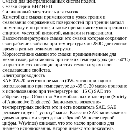
Смазки для централизованных систем подачи.
Смазки серии ВНИИНП
Силиконовый загуститель для смазок
Химстойкие смазки применяются в узлах трения и
смазывания сопряженных поверхностей при трении металл
по металлу и по резине, а также при контакте узлов трения со
спиртом, уксусной кислотой, аминами и гидразинами.
Высокотемпературные смазки это смазки которые сохраняют
свои рабочие свойства при температурах до 280С длительное
время в разных режимах нагрузки.
Морозостойкие смазки это смазки предназначенные для
механизмов, работающих при низких температурах (до - 60°С)
и при этом сохраняющие при этих температурах свои
смазывающие свойства.
Электропроводность
SAE 0W-20 всесезонное масло (0W- масло пригодно к
использованию при температуре до -35 С, 20 масло пригодно
к использованию при температуре до +15 С) SAE это
аббревиатура: Общество Автомобильных инженеров (Society
of Automotive Engineers). Зависимость вязкостно-
температурных свойств это и есть показатель SAE. SAE
регламентирует "густоту" масла. Класс по SAE записывается
двумя индексами через дефис с буквой W после первой
цифры. W(winter) означает, что это масло пригодно для
зимнего использования. Второй индекс это показатель