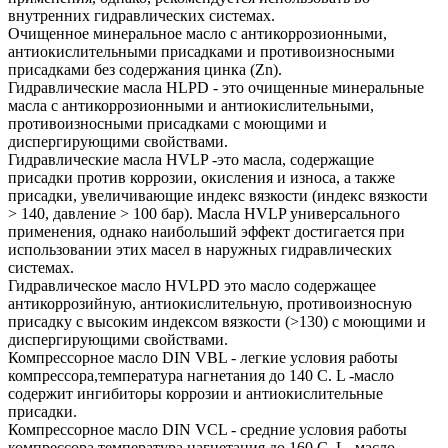
внутренних гидравлических системах.
Очищенное минеральное масло с антикоррозионными,
антиокислительными присадками и противоизносными
присадками без содержания цинка (Zn).
Гидравлические масла HLPD - это очищенные минеральные
масла с антикоррозионными и антиокислительными,
противоизносными присадками с моющими и
диспергирующими свойствами.
Гидравлические масла HVLP -это масла, содержащие
присадки против коррозии, окисления и износа, а также
присадки, увеличивающие индекс вязкости (индекс вязкости
> 140, давление > 100 бар). Масла HVLP универсального
применения, однако наибольший эффект достигается при
использовании этих масел в наружных гидравлических
системах.
Гидравлическое масло HVLPD это масло содержащее
антикоррозийную, антиокислительную, противоизносную
присадку с высоким индексом вязкости (>130) с моющими и
диспергирующими свойствами.
Компрессорное масло DIN VBL - легкие условия работы
компрессора,температура нагнетания до 140 С. L -масло
содержит ингибиторы коррозии и антиокислительные
присадки.
Компрессорное масло DIN VCL - средние условия работы
компрессора,температура нагнетания до 160 С. L- масло,