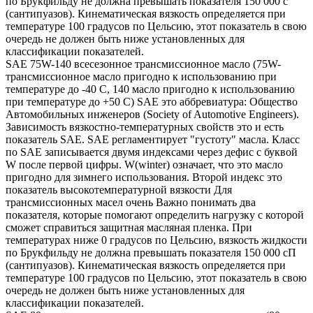
по Брукфильду не должна превышать показателя 150 000 с
(сантипуазов). Кинематическая вязкость определяется при
температуре 100 градусов по Цельсию, этот показатель в свою
очередь не должен быть ниже установленных для
классификации показателей.
SAE 75W-140 всесезонное трансмиссионное масло (75W-
трансмиссионное масло пригодно к использованию при
температуре до -40 С, 140 масло пригодно к использованию
при температуре до +50 С) SAE это аббревиатура: Общество
Автомобильных инженеров (Society of Automotive Engineers).
Зависимость вязкостно-температурных свойств это и есть
показатель SAE. SAE регламентирует "густоту" масла. Класс
по SAE записывается двумя индексами через дефис с буквой
W после первой цифры. W(winter) означает, что это масло
пригодно для зимнего использования. Второй индекс это
показатель высокотемпературной вязкости Для
трансмиссионных масел очень Важно понимать два
показателя, которые помогают определить нагрузку с которой
сможет справиться защитная масляная пленка. При
температурах ниже 0 градусов по Цельсию, вязкость жидкости
по Брукфильду не должна превышать показателя 150 000 сП
(сантипуазов). Кинематическая вязкость определяется при
температуре 100 градусов по Цельсию, этот показатель в свою
очередь не должен быть ниже установленных для
классификации показателей.