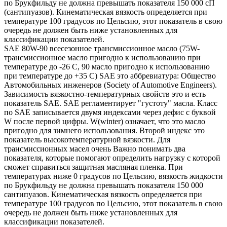
по Брукфильду не должна превышать показателя 150 000 сП
(сантипуазов). Кинематическая вязкость определяется при
температуре 100 градусов по Цельсию, этот показатель в свою
очередь не должен быть ниже установленных для
классификации показателей.
SAE 80W-90 всесезонное трансмиссионное масло (75W-
трансмиссионное масло пригодно к использованию при
температуре до -26 С, 90 масло пригодно к использованию
при температуре до +35 С) SAE это аббревиатура: Общество
Автомобильных инженеров (Society of Automotive Engineers).
Зависимость вязкостно-температурных свойств это и есть
показатель SAE. SAE регламентирует "густоту" масла. Класс
по SAE записывается двумя индексами через дефис с буквой
W после первой цифры. W(winter) означает, что это масло
пригодно для зимнего использования. Второй индекс это
показатель высокотемпературной вязкости. Для
трансмиссионных масел очень Важно понимать два
показателя, которые помогают определить нагрузку с которой
сможет справиться защитная масляная пленка. При
температурах ниже 0 градусов по Цельсию, вязкость жидкости
по Брукфильду не должна превышать показателя 150 000
сантипуазов. Кинематическая вязкость определяется при
температуре 100 градусов по Цельсию, этот показатель в свою
очередь не должен быть ниже установленных для
классификации показателей.