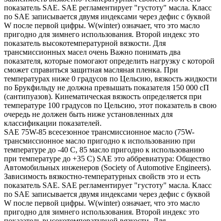
показатель SAE. SAE регламентирует "густоту" масла. Класс
по SAE записывается двумя индексами через дефис с буквой
W после первой цифры. W(winter) означает, что это масло
пригодно для зимнего использования. Второй индекс это
показатель высокотемпературной вязкости. Для
трансмиссионных масел очень Важно понимать два
показателя, которые помогают определить нагрузку с которой
сможет справиться защитная масляная пленка. При
температурах ниже 0 градусов по Цельсию, вязкость жидкости
по Брукфильду не должна превышать показателя 150 000 сП
(сантипуазов). Кинематическая вязкость определяется при
температуре 100 градусов по Цельсию, этот показатель в свою
очередь не должен быть ниже установленных для
классификации показателей.
SAE 75W-85 всесезонное трансмиссионное масло (75W-
трансмиссионное масло пригодно к использованию при
температуре до -40 С, 85 масло пригодно к использованию
при температуре до +35 С) SAE это аббревиатура: Общество
Автомобильных инженеров (Society of Automotive Engineers).
Зависимость вязкостно-температурных свойств это и есть
показатель SAE. SAE регламентирует "густоту" масла. Класс
по SAE записывается двумя индексами через дефис с буквой
W после первой цифры. W(winter) означает, что это масло
пригодно для зимнего использования. Второй индекс это
показатель высокотемпературной вязкости. Для