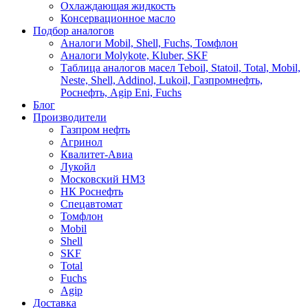
Охлаждающая жидкость
Консервационное масло
Подбор аналогов
Аналоги Mobil, Shell, Fuchs, Томфлон
Аналоги Molykote, Kluber, SKF
Таблица аналогов масел Teboil, Statoil, Total, Mobil,
Neste, Shell, Addinol, Lukoil, Газпромнефть,
Роснефть, Agip Eni, Fuchs
Блог
Производители
Газпром нефть
Агринол
Квалитет-Авиа
Лукойл
Московский НМЗ
НК Роснефть
Спецавтомат
Томфлон
Mobil
Shell
SKF
Total
Fuchs
Agip
Доставка