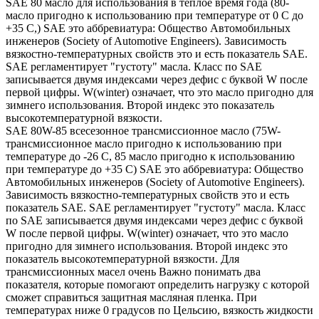
SAE 80 масло для использования в теплое время года (80-
масло пригодно к использованию при температуре от 0 С до
+35 С,) SAE это аббревиатура: Общество Автомобильных
инженеров (Society of Automotive Engineers). Зависимость
вязкостно-температурных свойств это и есть показатель SAE.
SAE регламентирует "густоту" масла. Класс по SAE
записывается двумя индексами через дефис с буквой W после
первой цифры. W(winter) означает, что это масло пригодно для
зимнего использования. Второй индекс это показатель
высокотемпературной вязкости.
SAE 80W-85 всесезонное трансмиссионное масло (75W-
трансмиссионное масло пригодно к использованию при
температуре до -26 С, 85 масло пригодно к использованию
при температуре до +35 С) SAE это аббревиатура: Общество
Автомобильных инженеров (Society of Automotive Engineers).
Зависимость вязкостно-температурных свойств это и есть
показатель SAE. SAE регламентирует "густоту" масла. Класс
по SAE записывается двумя индексами через дефис с буквой
W после первой цифры. W(winter) означает, что это масло
пригодно для зимнего использования. Второй индекс это
показатель высокотемпературной вязкости. Для
трансмиссионных масел очень Важно понимать два
показателя, которые помогают определить нагрузку с которой
сможет справиться защитная масляная пленка. При
температурах ниже 0 градусов по Цельсию, вязкость жидкости