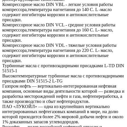
Компрессорное масло DIN VBL - легкие условия работы
компрессора,температура нагнетания до 140 С. L -масло
содержит ингибиторы коррозии и антиокислительные
присадки.
Компрессорное масло DIN VCL - средние условия работы
компрессора,температура нагнетания до 160 С. L- масло,
содержит ингибиторы коррозии и антиокислительные
присадки.
Компрессорное масло DIN VDL - тяжелые условия работы
компрессора,температура нагнетания до 220 С. L- масло,
содержит ингибиторы коррозии и антиокислительные
присадки.
Турбинные масла с противозадирными присадками L-TD DIN
51515-1
Высокотемпературные турбинные масла с противозадирными
присадками DIN 51515-2 L-TG
Газпром нефть — вертикально-интегрированная нефтяная
компания, основные виды деятельности которой — разведка и
разработка месторождений нефти и газа, нефтепереработка, а
также производство и сбыт нефтепродуктов.
ПАО «ЛУКОЙЛ» — одна из крупнейших вертикально
интегрированных нефтегазовых компаний в мире, на долю
которой приходится более 2% мировой добычи нефти и около
1% доказанных запасов углеводородов.
Роснефть — лидер российской нефтяной отрасли и