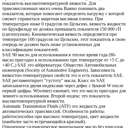
показатель высокотемпературной вязкости. Для
трансмиссионных масел очень Важно понимать два
показателя, которые помогают определить нагрузку с которой
сможет справиться защитная масляная пленка. При
температурах ниже 0 градусов по Цельсию, вязкость жидкости
по Брукфильду не должна превышать показателя 150 000 сП
(сантипуазов). Кинематическая вязкость определяется при
температуре 100 градусов по Цельсию, этот показатель в свою
очередь не должен быть ниже установленных для
классификации показателей.
SAE 90 масло для использования в теплое время года (90-
масло пригодно к использованию при температуре от +5 С до
+40 С,) SAE это аббревиатура: Общество Автомобильных
инженеров (Society of Automotive Engineers). Зависимость
вязкостно-температурных свойств это и есть показатель SAE.
SAE регламентирует "густоту" масла. Класс по SAE
записывается двумя индексами через дефис с буквой W после
первой цифры. W(winter) означает, что это масло пригодно для
зимнего использования. Второй индекс это показатель
высокотемпературной вязкости.
Automatic Transmission Fluids (ATF) это жидкость для
автоматических трансмиссий. Особенности работы:
работоспособна при высоких температурах, цвет жидкости
(наиболее часто встречающийся красный).
Очищенное гидравлическое минеральное масло без присадок.