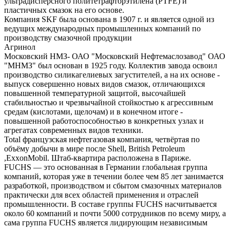
ультрадисперсного политетрафторэтилена (PTFE) и
пластичных смазок на его основе.
Компания SKF была основана в 1907 г. и является одной из
ведущих международных промышленных компаний по
производству смазочной продукции
Агринол
Московский НМЗ- ОАО "Московский Нефтемаслозавод" ОАО
"МНМЗ" был основан в 1925 году. Коллектив завода освоил
производство силикагелиевых загустителей, а на их основе -
выпуск совершенно новых видов смазок, отличающихся
повышенной температурной защитой, высочайшей
стабильностью и чрезвычайной стойкостью к агрессивным
средам (кислотами, щелочам) и в конечном итоге -
повышенной работоспособностью в конкретных узлах и
агрегатах современных видов техники.
Total французская нефтегазовая компания, четвёртая по
объёму добычи в мире после Shell, British Petroleum
,ExxonMobil. Штаб-квартира расположена в Париже.
FUCHS — это основанная в Германии глобальная группа
компаний, которая уже в течении более чем 85 лет занимается
разработкой, производством и сбытом смазочных материалов
практически для всех областей применения и отраслей
промышленности. В составе группы FUCHS насчитывается
около 60 компаний и почти 5000 сотрудников по всему миру, а
сама группа FUCHS является лидирующим независимым