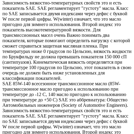
Зависимость вязкостно-температурных свойств это и есть
показатель SAE. SAE регламентирует "густоту" масла. Класс
по SAE записывается двумя индексами через дефис с буквой
W после первой цифры. W(winter) означает, что это масло
пригодно для зимнего использования. Второй индекс это
показатель высокотемпературной вязкости. Для
трансмиссионных масел очень Важно понимать два
показателя, которые помогают определить нагрузку с которой
сможет справиться защитная масляная пленка. При
температурах ниже 0 градусов по Цельсию, вязкость жидкости
по Брукфильду не должна превышать показателя 150 000 сП
(сантипуазов). Кинематическая вязкость определяется при
температуре 100 градусов по Цельсию, этот показатель в свою
очередь не должен быть ниже установленных для
классификации показателей.
SAE 85W-140 всесезонное трансмиссионное масло (85W-
трансмиссионное масло пригодно к использованию при
температуре до -12 С, 140 масло пригодно к использованию
при температуре до +50 С) SAE это аббревиатура: Общество
Автомобильных инженеров (Society of Automotive Engineers).
Зависимость вязкостно-температурных свойств это и есть
показатель SAE. SAE регламентирует "густоту" масла. Класс
по SAE записывается двумя индексами через дефис с буквой
W после первой цифры. W(winter) означает, что это масло
пригодно для зимнего использования. Второй индекс это