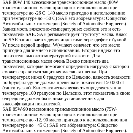
SAE 80W-140 всесезонное трансмиссионное масло (80W-
трансмиссионное масло пригодно к использованию при
температуре до -26 С, 140 масло пригодно к использованию
при температуре до +50 С) SAE это аббревиатура: Общество
Автомобильных инженеров (Society of Automotive Engineers).
Зависимость вязкостно-температурных свойств это и есть
показатель SAE. SAE регламентирует "густоту" масла. Класс
по SAE записывается двумя индексами через дефис с буквой
W после первой цифры. W(winter) означает, что это масло
пригодно для зимнего использования. Второй индекс это
показатель высокотемпературной вязкости. Для
трансмиссионных масел очень Важно понимать два
показателя, которые помогают определить нагрузку с которой
сможет справиться защитная масляная пленка. При
температурах ниже 0 градусов по Цельсию, вязкость жидкости
по Брукфильду не должна превышать показателя 150 000 сП
(сантипуазов). Кинематическая вязкость определяется при
температуре 100 градусов по Цельсию, этот показатель в свою
очередь не должен быть ниже установленных для
классификации показателей.
SAE 85W-90 всесезонное трансмиссионное масло (75W-
трансмиссионное масло пригодно к использованию при
температуре до -12, 90 масло пригодно к использованию при
температуре до +45 С) SAE это аббревиатура: Общество
Автомобильных инженеров (Society of Automotive Engineers).