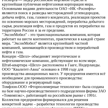
крупнейшая публичная нефтегазовая корпорация мира.
Основными видами деятельности ОАО «НК «Роснефть»
являются поиск и разведка месторождений углеводородов,
добыча нефти, газа, газового конденсата, реализация проектов
по освоению морских месторождений, переработка добытого
сырья, реализация нефти, газа и продуктов их переработки на
территории России и за ее пределами.
"ЭксонМобил" - это транснациональная компания, которая
работает на шести континентах, практически в каждой стране
мира. "ЭксонМобил" является крупнейшей частной
компанией, занимающейся производством и переработкой
нефти и газа.
Концерн «Шелл» объединяет энергетические и
нефтехимические компании, действующие во всем мире.
Штаб-квартира «Шелл» расположена в Гааге, Нидерланды.
ООО "Квалитет-Авиа" основано в 1998 году для
производства авиационных масел. У предприятия имеется всё
необходимое для промышленного производства:
оборудование и резервуарный парк.
Томфлон-ООО «Фторполимерные технологии» была создана
на базе научно-производственного подразделения фирмы ЗАО
«Томимпэкс», работающей на российском рынке с 1991г.
Коллектив предприятия формировался для решения
конкретной задачи – разработки технологии производства