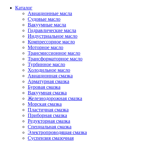
Каталог
Авиационные масла
Судовые масло
Вакуумные масла
Гидравлические масла
Индустриальное масло
Компрессорное масло
Моторное масло
Трансмиссионное масло
Трансформаторное масло
Турбинное масло
Холодильное масло
Авиационная смазка
Арматурная смазка
Буровая смазка
Вакуумная смазка
Железнодорожная смазка
Морская смазка
Пластичная смазка
Приборная смазка
Редукторная смазка
Специальная смазка
Электропроводящая смазка
Суспензия смазочная