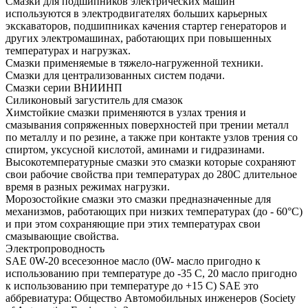
Смазки для подшипников электрических машин
используются в электродвигателях больших карьерных
экскаваторов, подшипниках качения стартер генераторов и
других электромашинах, работающих при повышенных
температурах и нагрузках.
Смазки применяемые в тяжело-нагруженной техники.
Смазки для централизованных систем подачи.
Смазки серии ВНИИНП
Силиконовый загуститель для смазок
Химстойкие смазки применяются в узлах трения и
смазывания сопряженных поверхностей при трении металл
по металлу и по резине, а также при контакте узлов трения со
спиртом, уксусной кислотой, аминами и гидразинами.
Высокотемпературные смазки это смазки которые сохраняют
свои рабочие свойства при температурах до 280С длительное
время в разных режимах нагрузки.
Морозостойкие смазки это смазки предназначенные для
механизмов, работающих при низких температурах (до - 60°С)
и при этом сохраняющие при этих температурах свои
смазывающие свойства.
Электропроводность
SAE 0W-20 всесезонное масло (0W- масло пригодно к
использованию при температуре до -35 С, 20 масло пригодно
к использованию при температуре до +15 С) SAE это
аббревиатура: Общество Автомобильных инженеров (Society