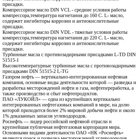
присадки.
Компрессорное масло DIN VCL - средние условия работы
компрессора,температура нагнетания до 160 С. L- масло,
содержит ингибиторы коррозии и антиокислительные
присадки.
Компрессорное масло DIN VDL - тяжелые условия работы
компрессора,температура нагнетания до 220 С. L- масло,
содержит ингибиторы коррозии и антиокислительные
присадки.
Турбинные масла с противозадирными присадками L-TD DIN
51515-1
Высокотемпературные турбинные масла с противозадирными
присадками DIN 51515-2 L-TG
Газпром нефть — вертикально-интегрированная нефтяная
компания, основные виды деятельности которой — разведка и
разработка месторождений нефти и газа, нефтепереработка, а
также производство и сбыт нефтепродуктов.
ПАО «ЛУКОЙЛ» — одна из крупнейших вертикально
интегрированных нефтегазовых компаний в мире, на долю
которой приходится более 2% мировой добычи нефти и около
1% доказанных запасов углеводородов.
Роснефть — лидер российской нефтяной отрасли и
крупнейшая публичная нефтегазовая корпорация мира.
Основными видами деятельности ОАО «НК «Роснефть»
являются поиск и разведка месторождений углеводородов,