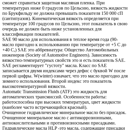
сможет справиться защитная масляная пленка. При
температурах ниже 0 градусов по Цельсию, вязкость жидкости
по Брукфильду не должна превышать показателя 150 000 сП
(сантипуазов). Кинематическая вязкость определяется при
температуре 100 градусов по Цельсию, этот показатель в свою
очередь не должен быть ниже установленных для
классификации показателей.
SAE 90 масло для использования в теплое время года (90-
масло пригодно к использованию при температуре от +5 С до
+40 С,) SAE это аббревиатура: Общество Автомобильных
инженеров (Society of Automotive Engineers). Зависимость
вязкостно-температурных свойств это и есть показатель SAE.
SAE регламентирует "густоту" масла. Класс по SAE
записывается двумя индексами через дефис с буквой W после
первой цифры. W(winter) означает, что это масло пригодно для
зимнего использования. Второй индекс это показатель
высокотемпературной вязкости.
Automatic Transmission Fluids (ATF) это жидкость для
автоматических трансмиссий. Особенности работы:
работоспособна при высоких температурах, цвет жидкости
(наиболее часто встречающийся красный).
Очищенное гидравлическое минеральное масло без присадок.
Очищенное минеральное масло с антикоррозионными,
антиокислительными и противоизносными присадками.
Гидравлические масла HLP -это масла, содержащие присадки