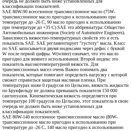
очередь не должен быть ниже установленных для
классификации показателей.
SAE 80W-90 всесезонное трансмиссионное масло (75W-
трансмиссионное масло пригодно к использованию при
температуре до -26 С, 90 масло пригодно к использованию
при температуре до +35 С) SAE это аббревиатура: Общество
Автомобильных инженеров (Society of Automotive Engineers).
Зависимость вязкостно-температурных свойств это и есть
показатель SAE. SAE регламентирует "густоту" масла. Класс
по SAE записывается двумя индексами через дефис с буквой
W после первой цифры. W(winter) означает, что это масло
пригодно для зимнего использования. Второй индекс это
показатель высокотемпературной вязкости. Для
трансмиссионных масел очень Важно понимать два
показателя, которые помогают определить нагрузку с которой
сможет справиться защитная масляная пленка. При
температурах ниже 0 градусов по Цельсию, вязкость жидкости
по Брукфильду не должна превышать показателя 150 000
сантипуазов. Кинематическая вязкость определяется при
температуре 100 градусов по Цельсию, этот показатель в свою
очередь не должен быть ниже установленных для
классификации показателей.
SAE 80W-140 всесезонное трансмиссионное масло (80W-
трансмиссионное масло пригодно к использованию при
температуре до -26 С, 140 масло пригодно к использованию