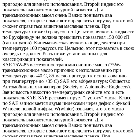
пригодно для зимнего использования. Второй индекс это
показатель высокотемпературной вязкости. Для
трансмиссионных масел очень Важно понимать два
показателя, которые помогают определить нагрузку с которой
сможет справиться защитная масляная пленка. При
температурах ниже 0 градусов по Цельсию, вязкость жидкости
по Брукфильду не должна превышать показателя 150 000 сП
(сантипуазов). Кинематическая вязкость определяется при
температуре 100 градусов по Цельсию, этот показатель в свою
очередь не должен быть ниже установленных для
классификации показателей.
SAE 75W-85 всесезонное трансмиссионное масло (75W-
трансмиссионное масло пригодно к использованию при
температуре до -40 С, 85 масло пригодно к использованию
при температуре до +35 С) SAE это аббревиатура: Общество
Автомобильных инженеров (Society of Automotive Engineers).
Зависимость вязкостно-температурных свойств это и есть
показатель SAE. SAE регламентирует "густоту" масла. Класс
по SAE записывается двумя индексами через дефис с буквой
W после первой цифры. W(winter) означает, что это масло
пригодно для зимнего использования. Второй индекс это
показатель высокотемпературной вязкости. Для
трансмиссионных масел очень Важно понимать два
показателя, которые помогают определить нагрузку с которой
сможет справиться защитная масляная пленка. При