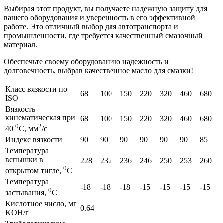
Выбирая этот продукт, вы получаете надежную защиту для
вашего оборудования и уверенность в его эффективной
работе. Это отличный выбор для автотранспорта и
промышленности, где требуется качественный смазочный
материал.
Обеспечьте своему оборудованию надежность и
долговечность, выбрав качественное масло для смазки!
Класс вязкости по
68
100
150
220
320
460
680
ISО
Вязкость
кинематическая при
68
100
150
220
320
460
680
0
2
40
С, мм
/с
Индекс вязкости
90
90
90
90
90
90
85
Температура
вспышки в
228
232
236
246
250
253
260
0
открытом тигле,
С
Температура
-18
-18
-18
-15
-15
-15
-15
0
застывания,
С
Кислотное число, мг
0.64
KOH/г