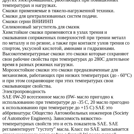
температурах и нагрузках.
Смазки применяемые в тяжело-нагруженной техники.
Смазки для централизованных систем подачи.
Смазки серии ВНИИНП
Силиконовый загуститель для смазок
Химстойкие смазки применяются в узлах трения и
смазывания сопряженных поверхностей при трении металл
по металлу и по резине, а также при контакте узлов трения со
спиртом, уксусной кислотой, аминами и гидразинами.
Высокотемпературные смазки это смазки которые сохраняют
свои рабочие свойства при температурах до 280С длительное
время в разных режимах нагрузки.
Морозостойкие смазки это смазки предназначенные для
механизмов, работающих при низких температурах (до - 60°С)
и при этом сохраняющие при этих температурах свои
смазывающие свойства.
Электропроводность
SAE 0W-20 всесезонное масло (0W- масло пригодно к
использованию при температуре до -35 С, 20 масло пригодно
к использованию при температуре до +15 С) SAE это
аббревиатура: Общество Автомобильных инженеров (Society
of Automotive Engineers). Зависимость вязкостно-
температурных свойств это и есть показатель SAE. SAE
регламентирует "густоту" масла. Класс по SAE записывается