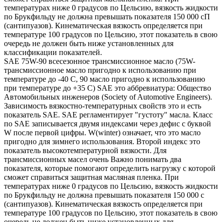
температурах ниже 0 градусов по Цельсию, вязкость жидкости
по Брукфильду не должна превышать показателя 150 000 сП
(сантипуазов). Кинематическая вязкость определяется при
температуре 100 градусов по Цельсию, этот показатель в свою
очередь не должен быть ниже установленных для
классификации показателей.
SAE 75W-90 всесезонное трансмиссионное масло (75W-
трансмиссионное масло пригодно к использованию при
температуре до -40 С, 90 масло пригодно к использованию
при температуре до +35 С) SAE это аббревиатура: Общество
Автомобильных инженеров (Society of Automotive Engineers).
Зависимость вязкостно-температурных свойств это и есть
показатель SAE. SAE регламентирует "густоту" масла. Класс
по SAE записывается двумя индексами через дефис с буквой
W после первой цифры. W(winter) означает, что это масло
пригодно для зимнего использования. Второй индекс это
показатель высокотемпературной вязкости. Для
трансмиссионных масел очень Важно понимать два
показателя, которые помогают определить нагрузку с которой
сможет справиться защитная масляная пленка. При
температурах ниже 0 градусов по Цельсию, вязкость жидкости
по Брукфильду не должна превышать показателя 150 000 с
(сантипуазов). Кинематическая вязкость определяется при
температуре 100 градусов по Цельсию, этот показатель в свою
очередь не должен быть ниже установленных для