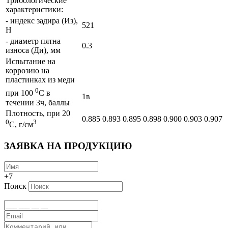
Трибологические
характеристики:
- индекс задира (Из),
521
Н
- диаметр пятна
0.3
износа (Ди), мм
Испытание на
коррозию на
пластинках из меди
0
при 100
С в
1в
течении 3ч, баллы
Плотность, при 20
0.885
0.893
0.895
0.898
0.900
0.903
0.907
0
3
С, г/см
ЗАЯВКА НА ПРОДУКЦИЮ
+7
Поиск