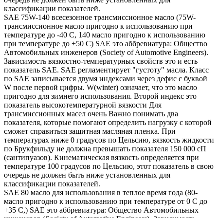
классификации показателей.
SAE 75W-140 всесезонное трансмиссионное масло (75W-
трансмиссионное масло пригодно к использованию при
температуре до -40 С, 140 масло пригодно к использованию
при температуре до +50 С) SAE это аббревиатура: Общество
Автомобильных инженеров (Society of Automotive Engineers).
Зависимость вязкостно-температурных свойств это и есть
показатель SAE. SAE регламентирует "густоту" масла. Класс
по SAE записывается двумя индексами через дефис с буквой
W после первой цифры. W(winter) означает, что это масло
пригодно для зимнего использования. Второй индекс это
показатель высокотемпературной вязкости Для
трансмиссионных масел очень Важно понимать два
показателя, которые помогают определить нагрузку с которой
сможет справиться защитная масляная пленка. При
температурах ниже 0 градусов по Цельсию, вязкость жидкости
по Брукфильду не должна превышать показателя 150 000 сП
(сантипуазов). Кинематическая вязкость определяется при
температуре 100 градусов по Цельсию, этот показатель в свою
очередь не должен быть ниже установленных для
классификации показателей.
SAE 80 масло для использования в теплое время года (80-
масло пригодно к использованию при температуре от 0 С до
+35 С,) SAE это аббревиатура: Общество Автомобильных