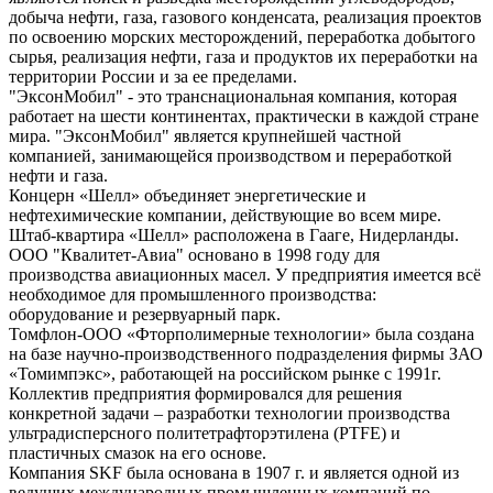
добыча нефти, газа, газового конденсата, реализация проектов
по освоению морских месторождений, переработка добытого
сырья, реализация нефти, газа и продуктов их переработки на
территории России и за ее пределами.
"ЭксонМобил" - это транснациональная компания, которая
работает на шести континентах, практически в каждой стране
мира. "ЭксонМобил" является крупнейшей частной
компанией, занимающейся производством и переработкой
нефти и газа.
Концерн «Шелл» объединяет энергетические и
нефтехимические компании, действующие во всем мире.
Штаб-квартира «Шелл» расположена в Гааге, Нидерланды.
ООО "Квалитет-Авиа" основано в 1998 году для
производства авиационных масел. У предприятия имеется всё
необходимое для промышленного производства:
оборудование и резервуарный парк.
Томфлон-ООО «Фторполимерные технологии» была создана
на базе научно-производственного подразделения фирмы ЗАО
«Томимпэкс», работающей на российском рынке с 1991г.
Коллектив предприятия формировался для решения
конкретной задачи – разработки технологии производства
ультрадисперсного политетрафторэтилена (PTFE) и
пластичных смазок на его основе.
Компания SKF была основана в 1907 г. и является одной из
ведущих международных промышленных компаний по