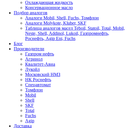
Охлаждающая жидкость
Консервационное масло
Подбор аналогов
Аналоги Mobil, Shell, Fuchs, Томфлон
Аналоги Molykote, Kluber, SKF
Таблица аналогов масел Teboil, Statoil, Total, Mobil,
Neste, Shell, Addinol, Lukoil, Газпромнефть,
Роснефть, Agip Eni, Fuchs
Блог
Производители
Газпром нефть
Агринол
Квалитет-Авиа
Лукойл
Московский НМЗ
НК Роснефть
Спецавтомат
Томфлон
Mobil
Shell
SKF
Total
Fuchs
Agip
Доставка