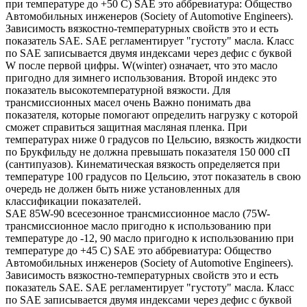
при температуре до +50 С) SAE это аббревиатура: Общество
Автомобильных инженеров (Society of Automotive Engineers).
Зависимость вязкостно-температурных свойств это и есть
показатель SAE. SAE регламентирует "густоту" масла. Класс
по SAE записывается двумя индексами через дефис с буквой
W после первой цифры. W(winter) означает, что это масло
пригодно для зимнего использования. Второй индекс это
показатель высокотемпературной вязкости. Для
трансмиссионных масел очень Важно понимать два
показателя, которые помогают определить нагрузку с которой
сможет справиться защитная масляная пленка. При
температурах ниже 0 градусов по Цельсию, вязкость жидкости
по Брукфильду не должна превышать показателя 150 000 сП
(сантипуазов). Кинематическая вязкость определяется при
температуре 100 градусов по Цельсию, этот показатель в свою
очередь не должен быть ниже установленных для
классификации показателей.
SAE 85W-90 всесезонное трансмиссионное масло (75W-
трансмиссионное масло пригодно к использованию при
температуре до -12, 90 масло пригодно к использованию при
температуре до +45 С) SAE это аббревиатура: Общество
Автомобильных инженеров (Society of Automotive Engineers).
Зависимость вязкостно-температурных свойств это и есть
показатель SAE. SAE регламентирует "густоту" масла. Класс
по SAE записывается двумя индексами через дефис с буквой