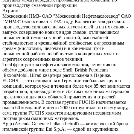
производству смазочной продукции
Агринол
Московский НМЗ- ОАО "Московский Нефтемаслозавод" ОАО
"МНМЗ" был основан в 1925 году. Коллектив завода освоил
производство силикагелиевых загустителей, а на их основе -
выпуск совершенно новых видов смазок, отличающихся
повышенной температурной защитой, высочайшей
стабильностью и чрезвычайной стойкостью к агрессивным
средам (кислотами, щелочам) и в конечном итоге -
повышенной работоспособностью в конкретных узлах и
агрегатах современных видов техники.
Total французская нефтегазовая компания, четвёртая по
объёму добычи в мире после Shell, British Petroleum
,ExxonMobil. Штаб-квартира расположена в Париже.
FUCHS — это основанная в Германии глобальная группа
компаний, которая уже в течении более чем 85 лет занимается
разработкой, производством и сбытом смазочных материалов
практически для всех областей применения и отраслей
промышленности. В составе группы FUCHS насчитывается
около 60 компаний и почти 5000 сотрудников по всему миру, а
сама группа FUCHS является лидирующим независимым
поставщиком смазочных материалов.
Agip (Azienda Generale Italiana Petroli) — коммерческий бренд
итальянской группы Eni S.p.A. — одной из крупнейших