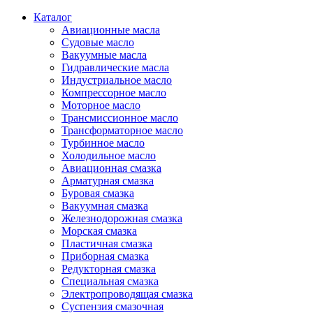
Каталог
Авиационные масла
Судовые масло
Вакуумные масла
Гидравлические масла
Индустриальное масло
Компрессорное масло
Моторное масло
Трансмиссионное масло
Трансформаторное масло
Турбинное масло
Холодильное масло
Авиационная смазка
Арматурная смазка
Буровая смазка
Вакуумная смазка
Железнодорожная смазка
Морская смазка
Пластичная смазка
Приборная смазка
Редукторная смазка
Специальная смазка
Электропроводящая смазка
Суспензия смазочная