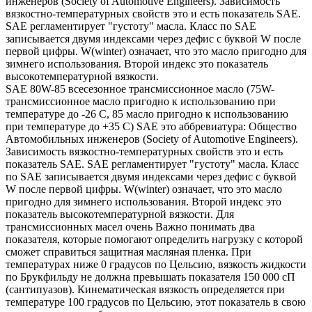
инженеров (Society of Automotive Engineers). Зависимость
вязкостно-температурных свойств это и есть показатель SAE.
SAE регламентирует "густоту" масла. Класс по SAE
записывается двумя индексами через дефис с буквой W после
первой цифры. W(winter) означает, что это масло пригодно для
зимнего использования. Второй индекс это показатель
высокотемпературной вязкости.
SAE 80W-85 всесезонное трансмиссионное масло (75W-
трансмиссионное масло пригодно к использованию при
температуре до -26 С, 85 масло пригодно к использованию
при температуре до +35 С) SAE это аббревиатура: Общество
Автомобильных инженеров (Society of Automotive Engineers).
Зависимость вязкостно-температурных свойств это и есть
показатель SAE. SAE регламентирует "густоту" масла. Класс
по SAE записывается двумя индексами через дефис с буквой
W после первой цифры. W(winter) означает, что это масло
пригодно для зимнего использования. Второй индекс это
показатель высокотемпературной вязкости. Для
трансмиссионных масел очень Важно понимать два
показателя, которые помогают определить нагрузку с которой
сможет справиться защитная масляная пленка. При
температурах ниже 0 градусов по Цельсию, вязкость жидкости
по Брукфильду не должна превышать показателя 150 000 сП
(сантипуазов). Кинематическая вязкость определяется при
температуре 100 градусов по Цельсию, этот показатель в свою