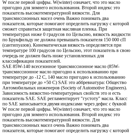
W после первой цифры. W(winter) означает, что это масло
пригодно для зимнего использования. Второй индекс это
показатель высокотемпературной вязкости. Для
трансмиссионных масел очень Важно понимать два
показателя, которые помогают определить нагрузку с которой
сможет справиться защитная масляная пленка. При
температурах ниже 0 градусов по Цельсию, вязкость жидкости
по Брукфильду не должна превышать показателя 150 000 сП
(сантипуазов). Кинематическая вязкость определяется при
температуре 100 градусов по Цельсию, этот показатель в свою
очередь не должен быть ниже установленных для
классификации показателей.
SAE 85W-140 всесезонное трансмиссионное масло (85W-
трансмиссионное масло пригодно к использованию при
температуре до -12 С, 140 масло пригодно к использованию
при температуре до +50 С) SAE это аббревиатура: Общество
Автомобильных инженеров (Society of Automotive Engineers).
Зависимость вязкостно-температурных свойств это и есть
показатель SAE. SAE регламентирует "густоту" масла. Класс
по SAE записывается двумя индексами через дефис с буквой
W после первой цифры. W(winter) означает, что это масло
пригодно для зимнего использования. Второй индекс это
показатель высокотемпературной вязкости. Для
трансмиссионных масел очень Важно понимать два
показателя, которые помогают определить нагрузку с которой