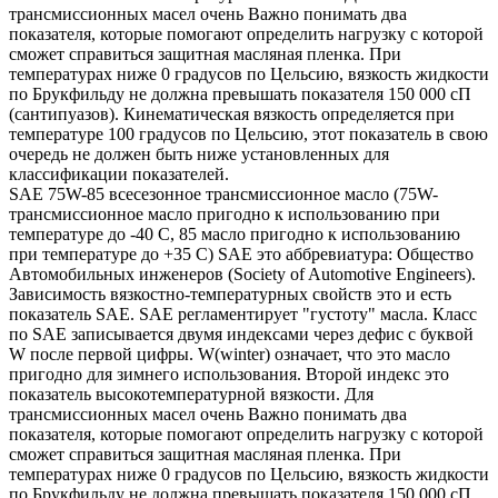
трансмиссионных масел очень Важно понимать два
показателя, которые помогают определить нагрузку с которой
сможет справиться защитная масляная пленка. При
температурах ниже 0 градусов по Цельсию, вязкость жидкости
по Брукфильду не должна превышать показателя 150 000 сП
(сантипуазов). Кинематическая вязкость определяется при
температуре 100 градусов по Цельсию, этот показатель в свою
очередь не должен быть ниже установленных для
классификации показателей.
SAE 75W-85 всесезонное трансмиссионное масло (75W-
трансмиссионное масло пригодно к использованию при
температуре до -40 С, 85 масло пригодно к использованию
при температуре до +35 С) SAE это аббревиатура: Общество
Автомобильных инженеров (Society of Automotive Engineers).
Зависимость вязкостно-температурных свойств это и есть
показатель SAE. SAE регламентирует "густоту" масла. Класс
по SAE записывается двумя индексами через дефис с буквой
W после первой цифры. W(winter) означает, что это масло
пригодно для зимнего использования. Второй индекс это
показатель высокотемпературной вязкости. Для
трансмиссионных масел очень Важно понимать два
показателя, которые помогают определить нагрузку с которой
сможет справиться защитная масляная пленка. При
температурах ниже 0 градусов по Цельсию, вязкость жидкости
по Брукфильду не должна превышать показателя 150 000 сП