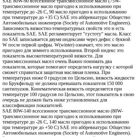
SAE 80W-90 всесезонное трансмиссионное масло (75W-
трансмиссионное масло пригодно к использованию при
температуре до -26 С, 90 масло пригодно к использованию
при температуре до +35 С) SAE это аббревиатура: Общество
Автомобильных инженеров (Society of Automotive Engineers).
Зависимость вязкостно-температурных свойств это и есть
показатель SAE. SAE регламентирует "густоту" масла. Класс
по SAE записывается двумя индексами через дефис с буквой
W после первой цифры. W(winter) означает, что это масло
пригодно для зимнего использования. Второй индекс это
показатель высокотемпературной вязкости. Для
трансмиссионных масел очень Важно понимать два
показателя, которые помогают определить нагрузку с которой
сможет справиться защитная масляная пленка. При
температурах ниже 0 градусов по Цельсию, вязкость жидкости
по Брукфильду не должна превышать показателя 150 000
сантипуазов. Кинематическая вязкость определяется при
температуре 100 градусов по Цельсию, этот показатель в свою
очередь не должен быть ниже установленных для
классификации показателей.
SAE 80W-140 всесезонное трансмиссионное масло (80W-
трансмиссионное масло пригодно к использованию при
температуре до -26 С, 140 масло пригодно к использованию
при температуре до +50 С) SAE это аббревиатура: Общество
Автомобильных инженеров (Society of Automotive Engineers).