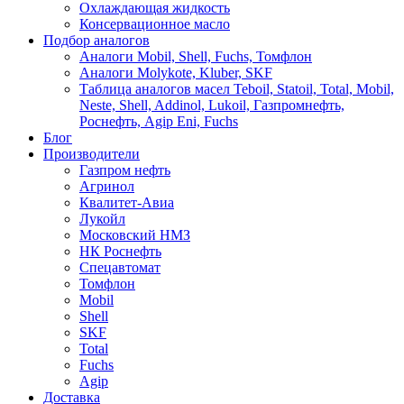
Охлаждающая жидкость
Консервационное масло
Подбор аналогов
Аналоги Mobil, Shell, Fuchs, Томфлон
Аналоги Molykote, Kluber, SKF
Таблица аналогов масел Teboil, Statoil, Total, Mobil,
Neste, Shell, Addinol, Lukoil, Газпромнефть,
Роснефть, Agip Eni, Fuchs
Блог
Производители
Газпром нефть
Агринол
Квалитет-Авиа
Лукойл
Московский НМЗ
НК Роснефть
Спецавтомат
Томфлон
Mobil
Shell
SKF
Total
Fuchs
Agip
Доставка