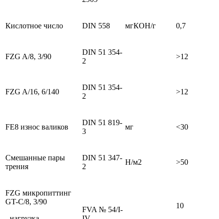
Кислотное число
DIN 558
мгКОН/г
0,7
DIN 51 354-
FZG A/8, 3/90
>12
2
DIN 51 354-
FZG A/16, 6/140
>12
2
DIN 51 819-
FE8 износ валиков
мг
<30
3
Смешанные пары
DIN 51 347-
Н/м2
>50
трения
2
FZG микропиттинг
GT-C/8, 3/90
10
FVA № 54/I-
- нагрузка
IV