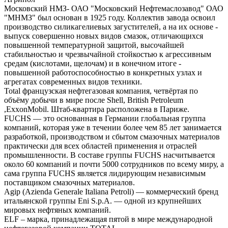
Московский НМЗ- ОАО "Московский Нефтемаслозавод" ОАО
"МНМЗ" был основан в 1925 году. Коллектив завода освоил
производство силикагелиевых загустителей, а на их основе -
выпуск совершенно новых видов смазок, отличающихся
повышенной температурной защитой, высочайшей
стабильностью и чрезвычайной стойкостью к агрессивным
средам (кислотами, щелочам) и в конечном итоге -
повышенной работоспособностью в конкретных узлах и
агрегатах современных видов техники.
Total французская нефтегазовая компания, четвёртая по
объёму добычи в мире после Shell, British Petroleum
,ExxonMobil. Штаб-квартира расположена в Париже.
FUCHS — это основанная в Германии глобальная группа
компаний, которая уже в течении более чем 85 лет занимается
разработкой, производством и сбытом смазочных материалов
практически для всех областей применения и отраслей
промышленности. В составе группы FUCHS насчитывается
около 60 компаний и почти 5000 сотрудников по всему миру, а
сама группа FUCHS является лидирующим независимым
поставщиком смазочных материалов.
Agip (Azienda Generale Italiana Petroli) — коммерческий бренд
итальянской группы Eni S.p.A. — одной из крупнейших
мировых нефтяных компаний.
ELF – марка, принадлежащая пятой в мире международной