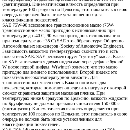
(сантипуазов). Кинематическая вязкость определяется при
температуре 100 градусов по Цельсию, этот показатель в свою
очередь не должен быть ниже установленных для
классификации показателей.
SAE 75W-90 всесезонное трансмиссионное масло (75W-
трансмиссионное масло пригодно к использованию при
температуре до -40 С, 90 масло пригодно к использованию
при температуре до +35 С) SAE это аббревиатура: Общество
Автомобильных инженеров (Society of Automotive Engineers).
Зависимость вязкостно-температурных свойств это и есть
показатель SAE. SAE регламентирует "густоту" масла. Класс
по SAE записывается двумя индексами через дефис с буквой
W после первой цифры. W(winter) означает, что это масло
пригодно для зимнего использования. Второй индекс это
показатель высокотемпературной вязкости. Для
трансмиссионных масел очень Важно понимать два
показателя, которые помогают определить нагрузку с которой
сможет справиться защитная масляная пленка. При
температурах ниже 0 градусов по Цельсию, вязкость жидкости
по Брукфильду не должна превышать показателя 150 000 с
(сантипуазов). Кинематическая вязкость определяется при
температуре 100 градусов по Цельсию, этот показатель в свою
очередь не должен быть ниже установленных для
классификации показателей.
SAE 75W-140 всесезонное трансмиссионное масло (75W-