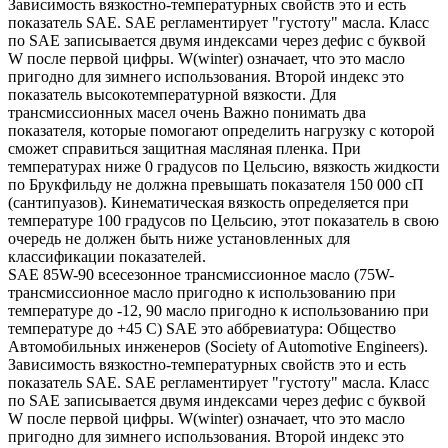
Зависимость вязкостно-температурных свойств это и есть
показатель SAE. SAE регламентирует "густоту" масла. Класс
по SAE записывается двумя индексами через дефис с буквой
W после первой цифры. W(winter) означает, что это масло
пригодно для зимнего использования. Второй индекс это
показатель высокотемпературной вязкости. Для
трансмиссионных масел очень Важно понимать два
показателя, которые помогают определить нагрузку с которой
сможет справиться защитная масляная пленка. При
температурах ниже 0 градусов по Цельсию, вязкость жидкости
по Брукфильду не должна превышать показателя 150 000 сП
(сантипуазов). Кинематическая вязкость определяется при
температуре 100 градусов по Цельсию, этот показатель в свою
очередь не должен быть ниже установленных для
классификации показателей.
SAE 85W-90 всесезонное трансмиссионное масло (75W-
трансмиссионное масло пригодно к использованию при
температуре до -12, 90 масло пригодно к использованию при
температуре до +45 С) SAE это аббревиатура: Общество
Автомобильных инженеров (Society of Automotive Engineers).
Зависимость вязкостно-температурных свойств это и есть
показатель SAE. SAE регламентирует "густоту" масла. Класс
по SAE записывается двумя индексами через дефис с буквой
W после первой цифры. W(winter) означает, что это масло
пригодно для зимнего использования. Второй индекс это