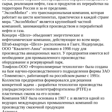
сырья, реализация нефти, газа и продуктов их переработки на
территории России и за ее пределами.
"ЭксонМобил" - это транснациональная компания, которая
работает на шести континентах, практически в каждой стране
мира. "ЭксонМобил" является крупнейшей частной
компанией, занимающейся производством и переработкой
нефти и газа.
Концерн «Шелл» объединяет энергетические и
нефтехимические компании, действующие во всем мире.
Штаб-квартира «Шелл» расположена в Гааге, Нидерланды.
ООО "Квалитет-Авиа" основано в 1998 году для
производства авиационных масел. У предприятия имеется всё
необходимое для промышленного производства:
оборудование и резервуарный парк.
Томфлон-ООО «Фторполимерные технологии» была создана
на базе научно-производственного подразделения фирмы ЗАО
«Томимпэкс», работающей на российском рынке с 1991г.
Коллектив предприятия формировался для решения
конкретной задачи – разработки технологии производства
ультрадисперсного политетрафторэтилена (PTFE) и
пластичных смазок на его основе.
Компания SKF была основана в 1907 г. и является одной из
ведущих международных промышленных компаний по
производству смазочной продукции
Агринол