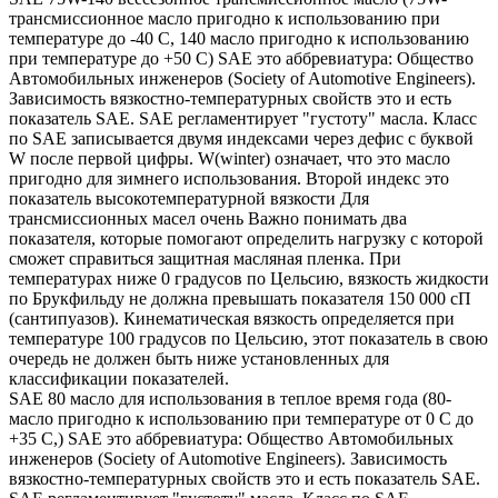
трансмиссионное масло пригодно к использованию при
температуре до -40 С, 140 масло пригодно к использованию
при температуре до +50 С) SAE это аббревиатура: Общество
Автомобильных инженеров (Society of Automotive Engineers).
Зависимость вязкостно-температурных свойств это и есть
показатель SAE. SAE регламентирует "густоту" масла. Класс
по SAE записывается двумя индексами через дефис с буквой
W после первой цифры. W(winter) означает, что это масло
пригодно для зимнего использования. Второй индекс это
показатель высокотемпературной вязкости Для
трансмиссионных масел очень Важно понимать два
показателя, которые помогают определить нагрузку с которой
сможет справиться защитная масляная пленка. При
температурах ниже 0 градусов по Цельсию, вязкость жидкости
по Брукфильду не должна превышать показателя 150 000 сП
(сантипуазов). Кинематическая вязкость определяется при
температуре 100 градусов по Цельсию, этот показатель в свою
очередь не должен быть ниже установленных для
классификации показателей.
SAE 80 масло для использования в теплое время года (80-
масло пригодно к использованию при температуре от 0 С до
+35 С,) SAE это аббревиатура: Общество Автомобильных
инженеров (Society of Automotive Engineers). Зависимость
вязкостно-температурных свойств это и есть показатель SAE.