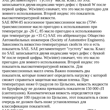
SAE регламентирует "густоту" масла. Класс по SAE
записывается двумя индексами через дефис с буквой W после
первой цифры. W(winter) означает, что это масло пригодно для
зимнего использования. Второй индекс это показатель
высокотемпературной вязкости.
SAE 80W-85 всесезонное трансмиссионное масло (75W-
трансмиссионное масло пригодно к использованию при
температуре до -26 С, 85 масло пригодно к использованию
при температуре до +35 С) SAE это аббревиатура: Общество
Автомобильных инженеров (Society of Automotive Engineers).
Зависимость вязкостно-температурных свойств это и есть
показатель SAE. SAE регламентирует "густоту" масла. Класс
по SAE записывается двумя индексами через дефис с буквой
W после первой цифры. W(winter) означает, что это масло
пригодно для зимнего использования. Второй индекс это
показатель высокотемпературной вязкости. Для
трансмиссионных масел очень Важно понимать два
показателя, которые помогают определить нагрузку с которой
сможет справиться защитная масляная пленка. При
температурах ниже 0 градусов по Цельсию, вязкость жидкости
по Брукфильду не должна превышать показателя 150 000 сП
(сантипуазов). Кинематическая вязкость определяется при
температуре 100 градусов по Цельсию, этот показатель в свою
очередь не должен быть ниже установленных для
классификации показателей.