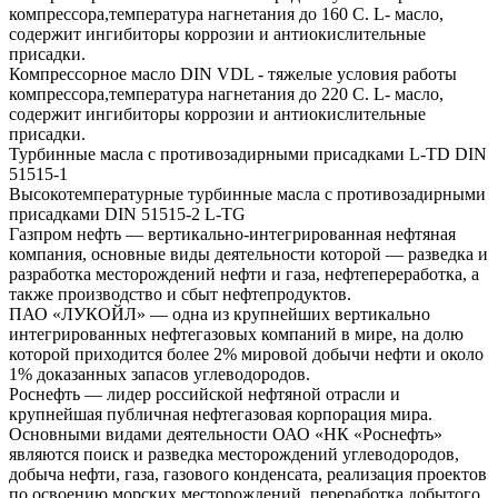
компрессора,температура нагнетания до 160 С. L- масло,
содержит ингибиторы коррозии и антиокислительные
присадки.
Компрессорное масло DIN VDL - тяжелые условия работы
компрессора,температура нагнетания до 220 С. L- масло,
содержит ингибиторы коррозии и антиокислительные
присадки.
Турбинные масла с противозадирными присадками L-TD DIN
51515-1
Высокотемпературные турбинные масла с противозадирными
присадками DIN 51515-2 L-TG
Газпром нефть — вертикально-интегрированная нефтяная
компания, основные виды деятельности которой — разведка и
разработка месторождений нефти и газа, нефтепереработка, а
также производство и сбыт нефтепродуктов.
ПАО «ЛУКОЙЛ» — одна из крупнейших вертикально
интегрированных нефтегазовых компаний в мире, на долю
которой приходится более 2% мировой добычи нефти и около
1% доказанных запасов углеводородов.
Роснефть — лидер российской нефтяной отрасли и
крупнейшая публичная нефтегазовая корпорация мира.
Основными видами деятельности ОАО «НК «Роснефть»
являются поиск и разведка месторождений углеводородов,
добыча нефти, газа, газового конденсата, реализация проектов
по освоению морских месторождений, переработка добытого