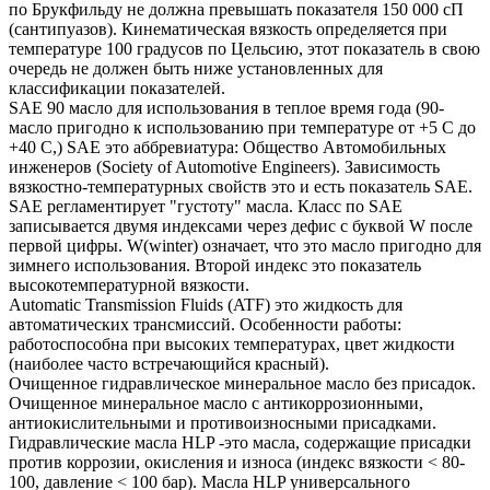
по Брукфильду не должна превышать показателя 150 000 сП
(сантипуазов). Кинематическая вязкость определяется при
температуре 100 градусов по Цельсию, этот показатель в свою
очередь не должен быть ниже установленных для
классификации показателей.
SAE 90 масло для использования в теплое время года (90-
масло пригодно к использованию при температуре от +5 С до
+40 С,) SAE это аббревиатура: Общество Автомобильных
инженеров (Society of Automotive Engineers). Зависимость
вязкостно-температурных свойств это и есть показатель SAE.
SAE регламентирует "густоту" масла. Класс по SAE
записывается двумя индексами через дефис с буквой W после
первой цифры. W(winter) означает, что это масло пригодно для
зимнего использования. Второй индекс это показатель
высокотемпературной вязкости.
Automatic Transmission Fluids (ATF) это жидкость для
автоматических трансмиссий. Особенности работы:
работоспособна при высоких температурах, цвет жидкости
(наиболее часто встречающийся красный).
Очищенное гидравлическое минеральное масло без присадок.
Очищенное минеральное масло с антикоррозионными,
антиокислительными и противоизносными присадками.
Гидравлические масла HLP -это масла, содержащие присадки
против коррозии, окисления и износа (индекс вязкости < 80-
100, давление < 100 бар). Масла HLP универсального