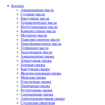
Каталог
Авиационные масла
Судовые масло
Вакуумные масла
Гидравлические масла
Индустриальное масло
Компрессорное масло
Моторное масло
Трансмиссионное масло
Трансформаторное масло
Турбинное масло
Холодильное масло
Авиационная смазка
Арматурная смазка
Буровая смазка
Вакуумная смазка
Железнодорожная смазка
Морская смазка
Пластичная смазка
Приборная смазка
Редукторная смазка
Специальная смазка
Электропроводящая смазка
Суспензия смазочная