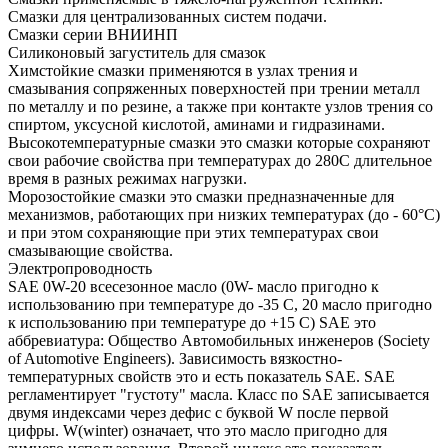
Смазки для централизованных систем подачи.
Смазки серии ВНИИНП
Силиконовый загуститель для смазок
Химстойкие смазки применяются в узлах трения и
смазывания сопряженных поверхностей при трении металл
по металлу и по резине, а также при контакте узлов трения со
спиртом, уксусной кислотой, аминами и гидразинами.
Высокотемпературные смазки это смазки которые сохраняют
свои рабочие свойства при температурах до 280С длительное
время в разных режимах нагрузки.
Морозостойкие смазки это смазки предназначенные для
механизмов, работающих при низких температурах (до - 60°С)
и при этом сохраняющие при этих температурах свои
смазывающие свойства.
Электропроводность
SAE 0W-20 всесезонное масло (0W- масло пригодно к
использованию при температуре до -35 С, 20 масло пригодно
к использованию при температуре до +15 С) SAE это
аббревиатура: Общество Автомобильных инженеров (Society
of Automotive Engineers). Зависимость вязкостно-
температурных свойств это и есть показатель SAE. SAE
регламентирует "густоту" масла. Класс по SAE записывается
двумя индексами через дефис с буквой W после первой
цифры. W(winter) означает, что это масло пригодно для