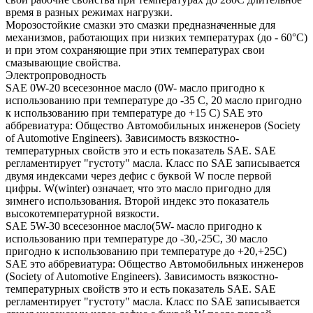
время в разных режимах нагрузки.
Морозостойкие смазки это смазки предназначенные для
механизмов, работающих при низких температурах (до - 60°С)
и при этом сохраняющие при этих температурах свои
смазывающие свойства.
Электропроводность
SAE 0W-20 всесезонное масло (0W- масло пригодно к
использованию при температуре до -35 С, 20 масло пригодно
к использованию при температуре до +15 С) SAE это
аббревиатура: Общество Автомобильных инженеров (Society
of Automotive Engineers). Зависимость вязкостно-
температурных свойств это и есть показатель SAE. SAE
регламентирует "густоту" масла. Класс по SAE записывается
двумя индексами через дефис с буквой W после первой
цифры. W(winter) означает, что это масло пригодно для
зимнего использования. Второй индекс это показатель
высокотемпературной вязкости.
SAE 5W-30 всесезонное масло(5W- масло пригодно к
использованию при температуре до -30,-25С, 30 масло
пригодно к использованию при температуре до +20,+25С)
SAE это аббревиатура: Общество Автомобильных инженеров
(Society of Automotive Engineers). Зависимость вязкостно-
температурных свойств это и есть показатель SAE. SAE
регламентирует "густоту" масла. Класс по SAE записывается