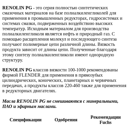
RENOLIN PG
- это серия полностью синтетических
смазочных материалов на базе полиалкиленгликолей для
применения в промышленных редукторах, гидросистемах и
системах смазки, подверженных воздействию высоких
температур. Исходным материалом для производства
полиалкиленгликоля является нефть и природный газ. С
помощью расщепления молекул и последующего синтеза
получают полимерные цепи различной длины. Вязкость
продукта зависит от длины цепи. Полученные благодаря
этому синтезу полиалкиленгликоли имеют однородную
структуру.
RENOLIN PG
классов вязкости 100-1000 рекомендованы
фирмой FLENDER для применения в прямозубых
цилиндрических, конических, планетарных и червячных
передачах, а продукты классов 220-460 также для применения
в редукторных двигателях.
Масла
RENOLIN PG не смешиваются с минеральными,
ПАО и эфирным маслами.
Рекомендации
Спецификации
Одобрения
Fuchs