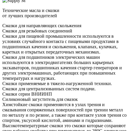
Технические масла и смазки
от лучших производителей
Смазки для направляющих скольжения
Смазки для резьбовых соединений
Смазки для пищевой промышленности используются в
условиях случайного контакта с пищевыми продуктами в
подшипниках качения и скольжения, клапанах, кулачках,
каретках и открытых передаточных механизмах.
Смазки для подшипников электрических машин
используются в электродвигателях больших карьерных
экскаваторов, подшипниках качения стартер генераторов и
других электромашинах, работающих при повышенных
температурах и нагрузках.
Смазки применяемые в тяжело-нагруженной техники.
Смазки для централизованных систем подачи.
Смазки серии ВНИИНП
Силиконовый загуститель для смазок
Химстойкие смазки применяются в узлах трения и
смазывания сопряженных поверхностей при трении металл
по металлу и по резине, а также при контакте узлов трения со
спиртом, уксусной кислотой, аминами и гидразинами.
Высокотемпературные смазки это смазки которые сохраняют
свои рабочие свойства при температурах до 280С длительное