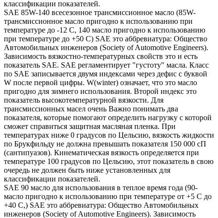
классификации показателей.
SAE 85W-140 всесезонное трансмиссионное масло (85W-
трансмиссионное масло пригодно к использованию при
температуре до -12 С, 140 масло пригодно к использованию
при температуре до +50 С) SAE это аббревиатура: Общество
Автомобильных инженеров (Society of Automotive Engineers).
Зависимость вязкостно-температурных свойств это и есть
показатель SAE. SAE регламентирует "густоту" масла. Класс
по SAE записывается двумя индексами через дефис с буквой
W после первой цифры. W(winter) означает, что это масло
пригодно для зимнего использования. Второй индекс это
показатель высокотемпературной вязкости. Для
трансмиссионных масел очень Важно понимать два
показателя, которые помогают определить нагрузку с которой
сможет справиться защитная масляная пленка. При
температурах ниже 0 градусов по Цельсию, вязкость жидкости
по Брукфильду не должна превышать показателя 150 000 сП
(сантипуазов). Кинематическая вязкость определяется при
температуре 100 градусов по Цельсию, этот показатель в свою
очередь не должен быть ниже установленных для
классификации показателей.
SAE 90 масло для использования в теплое время года (90-
масло пригодно к использованию при температуре от +5 С до
+40 С,) SAE это аббревиатура: Общество Автомобильных
инженеров (Society of Automotive Engineers). Зависимость