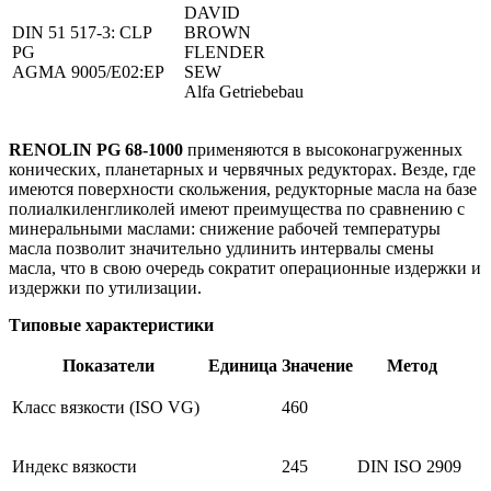
DAVID
DIN 51 517-3: CLP
BROWN
PG
FLENDER
AGMA 9005/E02:EP
SEW
Alfa Getriebebau
RENOLIN PG 68-1000
применяются в высоконагруженных
конических, планетарных и червячных редукторах. Везде, где
имеются поверхности скольжения, редукторные масла на базе
полиалкиленгликолей имеют преимущества по сравнению с
минеральными маслами: снижение рабочей температуры
масла позволит значительно удлинить интервалы смены
масла, что в свою очередь сократит операционные издержки и
издержки по утилизации.
Типовые характеристики
Показатели
Единица
Значение
Метод
Класс вязкости (ISO VG)
460
Индекс вязкости
245
DIN ISO 2909