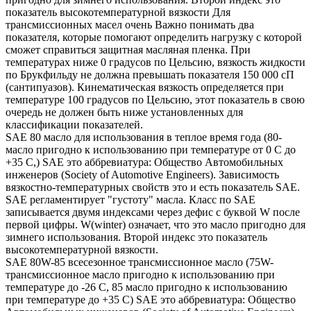
показатель высокотемпературной вязкости Для
трансмиссионных масел очень Важно понимать два
показателя, которые помогают определить нагрузку с которой
сможет справиться защитная масляная пленка. При
температурах ниже 0 градусов по Цельсию, вязкость жидкости
по Брукфильду не должна превышать показателя 150 000 сП
(сантипуазов). Кинематическая вязкость определяется при
температуре 100 градусов по Цельсию, этот показатель в свою
очередь не должен быть ниже установленных для
классификации показателей.
SAE 80 масло для использования в теплое время года (80-
масло пригодно к использованию при температуре от 0 С до
+35 С,) SAE это аббревиатура: Общество Автомобильных
инженеров (Society of Automotive Engineers). Зависимость
вязкостно-температурных свойств это и есть показатель SAE.
SAE регламентирует "густоту" масла. Класс по SAE
записывается двумя индексами через дефис с буквой W после
первой цифры. W(winter) означает, что это масло пригодно для
зимнего использования. Второй индекс это показатель
высокотемпературной вязкости.
SAE 80W-85 всесезонное трансмиссионное масло (75W-
трансмиссионное масло пригодно к использованию при
температуре до -26 С, 85 масло пригодно к использованию
при температуре до +35 С) SAE это аббревиатура: Общество