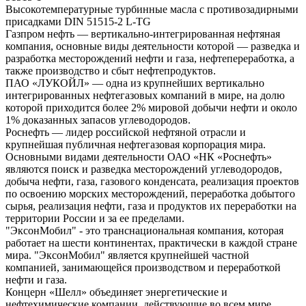
Высокотемпературные турбинные масла с противозадирными
присадками DIN 51515-2 L-TG
Газпром нефть — вертикально-интегрированная нефтяная
компания, основные виды деятельности которой — разведка и
разработка месторождений нефти и газа, нефтепереработка, а
также производство и сбыт нефтепродуктов.
ПАО «ЛУКОЙЛ» — одна из крупнейших вертикально
интегрированных нефтегазовых компаний в мире, на долю
которой приходится более 2% мировой добычи нефти и около
1% доказанных запасов углеводородов.
Роснефть — лидер российской нефтяной отрасли и
крупнейшая публичная нефтегазовая корпорация мира.
Основными видами деятельности ОАО «НК «Роснефть»
являются поиск и разведка месторождений углеводородов,
добыча нефти, газа, газового конденсата, реализация проектов
по освоению морских месторождений, переработка добытого
сырья, реализация нефти, газа и продуктов их переработки на
территории России и за ее пределами.
"ЭксонМобил" - это транснациональная компания, которая
работает на шести континентах, практически в каждой стране
мира. "ЭксонМобил" является крупнейшей частной
компанией, занимающейся производством и переработкой
нефти и газа.
Концерн «Шелл» объединяет энергетические и
нефтехимические компании, действующие во всем мире.