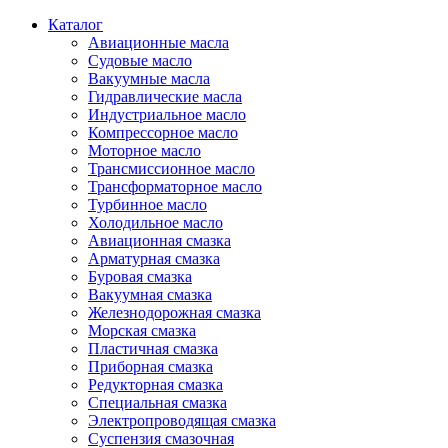
Каталог
Авиационные масла
Судовые масло
Вакуумные масла
Гидравлические масла
Индустриальное масло
Компрессорное масло
Моторное масло
Трансмиссионное масло
Трансформаторное масло
Турбинное масло
Холодильное масло
Авиационная смазка
Арматурная смазка
Буровая смазка
Вакуумная смазка
Железнодорожная смазка
Морская смазка
Пластичная смазка
Приборная смазка
Редукторная смазка
Специальная смазка
Электропроводящая смазка
Суспензия смазочная