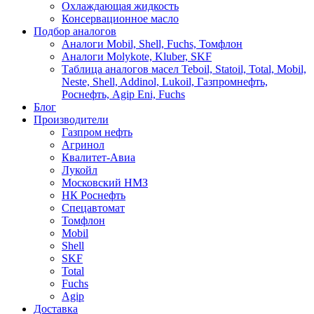
Охлаждающая жидкость
Консервационное масло
Подбор аналогов
Аналоги Mobil, Shell, Fuchs, Томфлон
Аналоги Molykote, Kluber, SKF
Таблица аналогов масел Teboil, Statoil, Total, Mobil,
Neste, Shell, Addinol, Lukoil, Газпромнефть,
Роснефть, Agip Eni, Fuchs
Блог
Производители
Газпром нефть
Агринол
Квалитет-Авиа
Лукойл
Московский НМЗ
НК Роснефть
Спецавтомат
Томфлон
Mobil
Shell
SKF
Total
Fuchs
Agip
Доставка