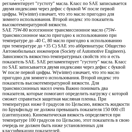
регламентирует "густоту" масла. Класс по SAE записывается
двумя индексами через дефис с буквой W после первой
цифры. W(winter) означает, что это масло пригодно для
зимнего использования. Второй индекс это показатель
высокотемпературной вязкости.
SAE 75W-80 всесезонное трансмиссионное масло (75W-
трансмиссионное масло пригодно к использованию при
температуре до -40 С, 80 масло пригодно к использованию
при температуре до +35 С) SAE это аббревиатура: Общество
Автомобильных инженеров (Society of Automotive Engineers).
Зависимость вязкостно-температурных свойств это и есть
показатель SAE. SAE регламентирует "густоту" масла. Класс
по SAE записывается двумя индексами через дефис с буквой
W после первой цифры. W(winter) означает, что это масло
пригодно для зимнего использования. Второй индекс это
показатель высокотемпературной вязкости. Для
трансмиссионных масел очень Важно понимать два
показателя, которые помогают определить нагрузку с которой
сможет справиться защитная масляная пленка. При
температурах ниже 0 градусов по Цельсию, вязкость жидкости
по Брукфильду не должна превышать показателя 150 000 сП
(сантипуазов). Кинематическая вязкость определяется при
температуре 100 градусов по Цельсию, этот показатель в свою
очередь не должен быть ниже установленных для
классификации показателей.