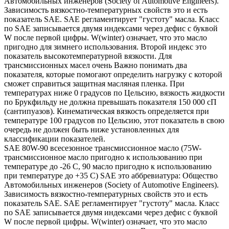
Автомобильных инженеров (Society of Automotive Engineers).
Зависимость вязкостно-температурных свойств это и есть
показатель SAE. SAE регламентирует "густоту" масла. Класс
по SAE записывается двумя индексами через дефис с буквой
W после первой цифры. W(winter) означает, что это масло
пригодно для зимнего использования. Второй индекс это
показатель высокотемпературной вязкости. Для
трансмиссионных масел очень Важно понимать два
показателя, которые помогают определить нагрузку с которой
сможет справиться защитная масляная пленка. При
температурах ниже 0 градусов по Цельсию, вязкость жидкости
по Брукфильду не должна превышать показателя 150 000 сП
(сантипуазов). Кинематическая вязкость определяется при
температуре 100 градусов по Цельсию, этот показатель в свою
очередь не должен быть ниже установленных для
классификации показателей.
SAE 80W-90 всесезонное трансмиссионное масло (75W-
трансмиссионное масло пригодно к использованию при
температуре до -26 С, 90 масло пригодно к использованию
при температуре до +35 С) SAE это аббревиатура: Общество
Автомобильных инженеров (Society of Automotive Engineers).
Зависимость вязкостно-температурных свойств это и есть
показатель SAE. SAE регламентирует "густоту" масла. Класс
по SAE записывается двумя индексами через дефис с буквой
W после первой цифры. W(winter) означает, что это масло