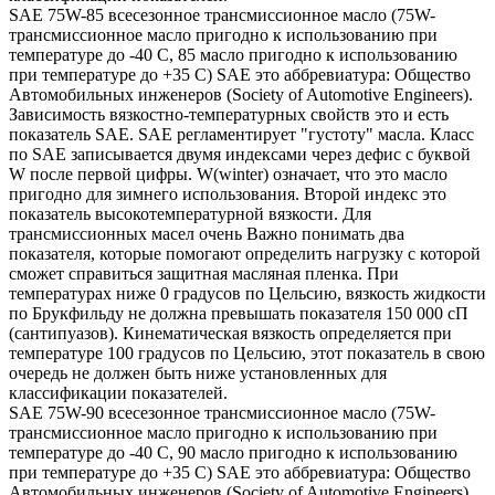
SAE 75W-85 всесезонное трансмиссионное масло (75W-
трансмиссионное масло пригодно к использованию при
температуре до -40 С, 85 масло пригодно к использованию
при температуре до +35 С) SAE это аббревиатура: Общество
Автомобильных инженеров (Society of Automotive Engineers).
Зависимость вязкостно-температурных свойств это и есть
показатель SAE. SAE регламентирует "густоту" масла. Класс
по SAE записывается двумя индексами через дефис с буквой
W после первой цифры. W(winter) означает, что это масло
пригодно для зимнего использования. Второй индекс это
показатель высокотемпературной вязкости. Для
трансмиссионных масел очень Важно понимать два
показателя, которые помогают определить нагрузку с которой
сможет справиться защитная масляная пленка. При
температурах ниже 0 градусов по Цельсию, вязкость жидкости
по Брукфильду не должна превышать показателя 150 000 сП
(сантипуазов). Кинематическая вязкость определяется при
температуре 100 градусов по Цельсию, этот показатель в свою
очередь не должен быть ниже установленных для
классификации показателей.
SAE 75W-90 всесезонное трансмиссионное масло (75W-
трансмиссионное масло пригодно к использованию при
температуре до -40 С, 90 масло пригодно к использованию
при температуре до +35 С) SAE это аббревиатура: Общество
Автомобильных инженеров (Society of Automotive Engineers).