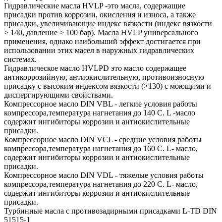
Гидравлические масла HVLP -это масла, содержащие
присадки против коррозии, окисления и износа, а также
присадки, увеличивающие индекс вязкости (индекс вязкости
> 140, давление > 100 бар). Масла HVLP универсального
применения, однако наибольший эффект достигается при
использовании этих масел в наружных гидравлических
системах.
Гидравлическое масло HVLPD это масло содержащее
антикоррозийную, антиокислительную, противоизносную
присадку с высоким индексом вязкости (>130) с моющими и
диспергирующими свойствами.
Компрессорное масло DIN VBL - легкие условия работы
компрессора,температура нагнетания до 140 С. L -масло
содержит ингибиторы коррозии и антиокислительные
присадки.
Компрессорное масло DIN VCL - средние условия работы
компрессора,температура нагнетания до 160 С. L- масло,
содержит ингибиторы коррозии и антиокислительные
присадки.
Компрессорное масло DIN VDL - тяжелые условия работы
компрессора,температура нагнетания до 220 С. L- масло,
содержит ингибиторы коррозии и антиокислительные
присадки.
Турбинные масла с противозадирными присадками L-TD DIN
51515-1