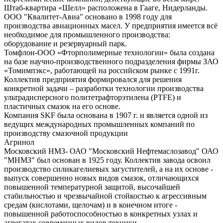
Штаб-квартира «Шелл» расположена в Гааге, Нидерланды.
ООО "Квалитет-Авиа" основано в 1998 году для
производства авиационных масел. У предприятия имеется всё
необходимое для промышленного производства:
оборудование и резервуарный парк.
Томфлон-ООО «Фторполимерные технологии» была создана
на базе научно-производственного подразделения фирмы ЗАО
«Томимпэкс», работающей на российском рынке с 1991г.
Коллектив предприятия формировался для решения
конкретной задачи – разработки технологии производства
ультрадисперсного политетрафторэтилена (PTFE) и
пластичных смазок на его основе.
Компания SKF была основана в 1907 г. и является одной из
ведущих международных промышленных компаний по
производству смазочной продукции
Агринол
Московский НМЗ- ОАО "Московский Нефтемаслозавод" ОАО
"МНМЗ" был основан в 1925 году. Коллектив завода освоил
производство силикагелиевых загустителей, а на их основе -
выпуск совершенно новых видов смазок, отличающихся
повышенной температурной защитой, высочайшей
стабильностью и чрезвычайной стойкостью к агрессивным
средам (кислотами, щелочам) и в конечном итоге -
повышенной работоспособностью в конкретных узлах и
агрегатах современных видов техники.