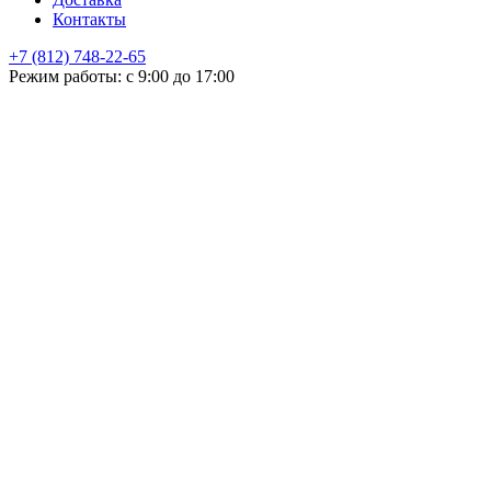
Контакты
+7 (812) 748-22-65
НЕ НАШЛИ ЧТО ИСКАЛИ
Режим работы: с 9:00 до 17:00
Оставьте заявку и мы подберем подходящую продукцию,
проконсультируем
+7
Поиск
Я принимаю
политику конфиденциальности
и согласен на
обработку своих персональных данных.
ОСТАЛИСЬ ВОПРОСЫ!?
Отправить
Оставьте заявку и мы подберем подходящую продукцию,
поможем с выбором, проконсультируем