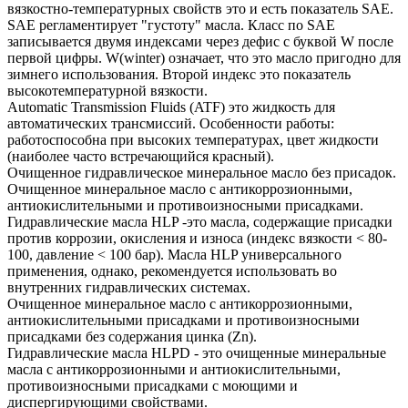
вязкостно-температурных свойств это и есть показатель SAE.
SAE регламентирует "густоту" масла. Класс по SAE
записывается двумя индексами через дефис с буквой W после
первой цифры. W(winter) означает, что это масло пригодно для
зимнего использования. Второй индекс это показатель
высокотемпературной вязкости.
Automatic Transmission Fluids (ATF) это жидкость для
автоматических трансмиссий. Особенности работы:
работоспособна при высоких температурах, цвет жидкости
(наиболее часто встречающийся красный).
Очищенное гидравлическое минеральное масло без присадок.
Очищенное минеральное масло с антикоррозионными,
антиокислительными и противоизносными присадками.
Гидравлические масла HLP -это масла, содержащие присадки
против коррозии, окисления и износа (индекс вязкости < 80-
100, давление < 100 бар). Масла HLP универсального
применения, однако, рекомендуется использовать во
внутренних гидравлических системах.
Очищенное минеральное масло с антикоррозионными,
антиокислительными присадками и противоизносными
присадками без содержания цинка (Zn).
Гидравлические масла HLPD - это очищенные минеральные
масла с антикоррозионными и антиокислительными,
противоизносными присадками с моющими и
диспергирующими свойствами.