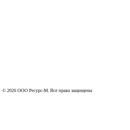
+7
Поиск
Я принимаю
политику конфиденциальности
и согласен на
обработку своих персональных данных.
Отправить
© 2026 ООО Ресурс-М. Все права защищены