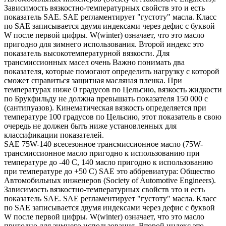
Зависимость вязкостно-температурных свойств это и есть
показатель SAE. SAE регламентирует "густоту" масла. Класс
по SAE записывается двумя индексами через дефис с буквой
W после первой цифры. W(winter) означает, что это масло
пригодно для зимнего использования. Второй индекс это
показатель высокотемпературной вязкости. Для
трансмиссионных масел очень Важно понимать два
показателя, которые помогают определить нагрузку с которой
сможет справиться защитная масляная пленка. При
температурах ниже 0 градусов по Цельсию, вязкость жидкости
по Брукфильду не должна превышать показателя 150 000 с
(сантипуазов). Кинематическая вязкость определяется при
температуре 100 градусов по Цельсию, этот показатель в свою
очередь не должен быть ниже установленных для
классификации показателей.
SAE 75W-140 всесезонное трансмиссионное масло (75W-
трансмиссионное масло пригодно к использованию при
температуре до -40 С, 140 масло пригодно к использованию
при температуре до +50 С) SAE это аббревиатура: Общество
Автомобильных инженеров (Society of Automotive Engineers).
Зависимость вязкостно-температурных свойств это и есть
показатель SAE. SAE регламентирует "густоту" масла. Класс
по SAE записывается двумя индексами через дефис с буквой
W после первой цифры. W(winter) означает, что это масло
пригодно для зимнего использования. Второй индекс это