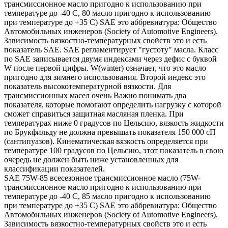
трансмиссионное масло пригодно к использованию при
температуре до -40 С, 80 масло пригодно к использованию
при температуре до +35 С) SAE это аббревиатура: Общество
Автомобильных инженеров (Society of Automotive Engineers).
Зависимость вязкостно-температурных свойств это и есть
показатель SAE. SAE регламентирует "густоту" масла. Класс
по SAE записывается двумя индексами через дефис с буквой
W после первой цифры. W(winter) означает, что это масло
пригодно для зимнего использования. Второй индекс это
показатель высокотемпературной вязкости. Для
трансмиссионных масел очень Важно понимать два
показателя, которые помогают определить нагрузку с которой
сможет справиться защитная масляная пленка. При
температурах ниже 0 градусов по Цельсию, вязкость жидкости
по Брукфильду не должна превышать показателя 150 000 сП
(сантипуазов). Кинематическая вязкость определяется при
температуре 100 градусов по Цельсию, этот показатель в свою
очередь не должен быть ниже установленных для
классификации показателей.
SAE 75W-85 всесезонное трансмиссионное масло (75W-
трансмиссионное масло пригодно к использованию при
температуре до -40 С, 85 масло пригодно к использованию
при температуре до +35 С) SAE это аббревиатура: Общество
Автомобильных инженеров (Society of Automotive Engineers).
Зависимость вязкостно-температурных свойств это и есть