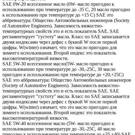
SAE 0W-20 всесезонное масло (0W- масло пригодно к
использованию при температуре до -35 С, 20 масло пригодно
к использованию при температуре до +15 С) SAE это
аббревиатура: Общество Автомобильных инженеров (Society
of Automotive Engineers). Зависимость вязкостно-
температурных свойств это и есть показатель SAE. SAE
регламентирует "густоту" масла. Класс по SAE записывается
двумя индексами через дефис с буквой W после первой
цифры. W(winter) означает, что это масло пригодно для
зимнего использования. Второй индекс это показатель
высокотемпературной вязкости.
SAE 5W-30 всесезонное масло(5W- масло пригодно к
использованию при температуре до -30,-25С, 30 масло
пригодно к использованию при температуре до +20,+25С)
SAE это аббревиатура: Общество Автомобильных инженеров
(Society of Automotive Engineers). Зависимость вязкостно-
температурных свойств это и есть показатель SAE. SAE
регламентирует "густоту" масла. Класс по SAE записывается
двумя индексами через дефис с буквой W после первой
цифры. W(winter) означает, что это масло пригодно для
зимнего использования. Второй индекс это показатель
высокотемпературной вязкости.
SAE 5W-40 всесезонное масло (5W- масло пригодно к
использованию при температуре до -30,-25С, 40 масло
пригодно к использованию при температуре до +35,+40) SAE