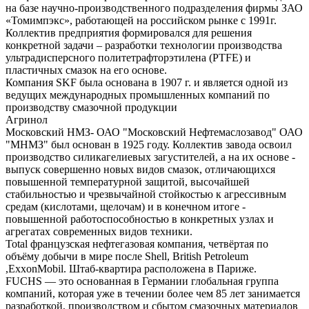
на базе научно-производственного подразделения фирмы ЗАО
«Томимпэкс», работающей на российском рынке с 1991г.
Коллектив предприятия формировался для решения
конкретной задачи – разработки технологии производства
ультрадисперсного политетрафторэтилена (PTFE) и
пластичных смазок на его основе.
Компания SKF была основана в 1907 г. и является одной из
ведущих международных промышленных компаний по
производству смазочной продукции
Агринол
Московский НМЗ- ОАО "Московский Нефтемаслозавод" ОАО
"МНМЗ" был основан в 1925 году. Коллектив завода освоил
производство силикагелиевых загустителей, а на их основе -
выпуск совершенно новых видов смазок, отличающихся
повышенной температурной защитой, высочайшей
стабильностью и чрезвычайной стойкостью к агрессивным
средам (кислотами, щелочам) и в конечном итоге -
повышенной работоспособностью в конкретных узлах и
агрегатах современных видов техники.
Total французская нефтегазовая компания, четвёртая по
объёму добычи в мире после Shell, British Petroleum
,ExxonMobil. Штаб-квартира расположена в Париже.
FUCHS — это основанная в Германии глобальная группа
компаний, которая уже в течении более чем 85 лет занимается
разработкой, производством и сбытом смазочных материалов