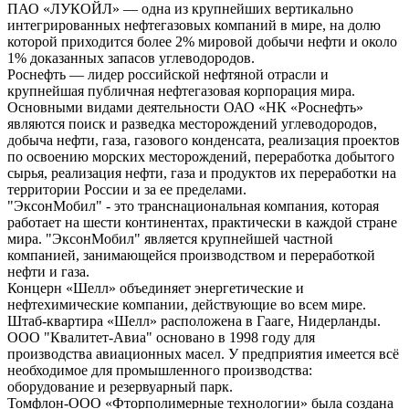
ПАО «ЛУКОЙЛ» — одна из крупнейших вертикально
интегрированных нефтегазовых компаний в мире, на долю
которой приходится более 2% мировой добычи нефти и около
1% доказанных запасов углеводородов.
Роснефть — лидер российской нефтяной отрасли и
крупнейшая публичная нефтегазовая корпорация мира.
Основными видами деятельности ОАО «НК «Роснефть»
являются поиск и разведка месторождений углеводородов,
добыча нефти, газа, газового конденсата, реализация проектов
по освоению морских месторождений, переработка добытого
сырья, реализация нефти, газа и продуктов их переработки на
территории России и за ее пределами.
"ЭксонМобил" - это транснациональная компания, которая
работает на шести континентах, практически в каждой стране
мира. "ЭксонМобил" является крупнейшей частной
компанией, занимающейся производством и переработкой
нефти и газа.
Концерн «Шелл» объединяет энергетические и
нефтехимические компании, действующие во всем мире.
Штаб-квартира «Шелл» расположена в Гааге, Нидерланды.
ООО "Квалитет-Авиа" основано в 1998 году для
производства авиационных масел. У предприятия имеется всё
необходимое для промышленного производства:
оборудование и резервуарный парк.
Томфлон-ООО «Фторполимерные технологии» была создана