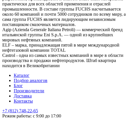
практически для всех областей применения и отраслей
промышленности. В составе группы FUCHS насчитывается
около 60 компаний и почти 5000 сотрудников по всему миру, а
сама группа FUCHS является лидирующим независимым
поставщиком смазочных материалов.
Agip (Azienda Generale Italiana Petroli) — коммерческий бренд
итальянской группы Eni S.p.A. — одной из крупнейших
мировых нефтяных компаний.
ELF – марка, принадлежащая пятой в мире международной
нефтегазовой компании TOTAL
Castrol - одна из самых известных компаний в мире в области
производства и продажи нефтепродуктов. Штаб квартира
находится в Великобритании
Каталог
Подбор аналогов
Блог
Производители
Доставка
Контакты
+7 (812) 748-22-65
НЕ НАШЛИ ЧТО ИСКАЛИ
Режим работы: с 9:00 до 17:00
Оставьте заявку и мы подберем подходящую продукцию,