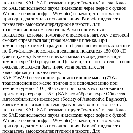
показатель SAE. SAE регламентирует "густоту" масла. Класс
по SAE записывается двумя индексами через дефис с буквой
W после первой цифры. W(winter) означает, что это масло
пригодно для зимнего использования. Второй индекс это
показатель высокотемпературной вязкости. Для
трансмиссионных масел очень Важно понимать два
показателя, которые помогают определить нагрузку с которой
сможет справиться защитная масляная пленка. При
температурах ниже 0 градусов по Цельсию, вязкость жидкости
по Брукфильду не должна превышать показателя 150 000 сП
(сантипуазов). Кинематическая вязкость определяется при
температуре 100 градусов по Цельсию, этот показатель в свою
очередь не должен быть ниже установленных для
классификации показателей.
SAE 75W-90 всесезонное трансмиссионное масло (75W-
трансмиссионное масло пригодно к использованию при
температуре до -40 С, 90 масло пригодно к использованию
при температуре до +35 С) SAE это аббревиатура: Общество
Автомобильных инженеров (Society of Automotive Engineers).
Зависимость вязкостно-температурных свойств это и есть
показатель SAE. SAE регламентирует "густоту" масла. Класс
по SAE записывается двумя индексами через дефис с буквой
W после первой цифры. W(winter) означает, что это масло
пригодно для зимнего использования. Второй индекс это
показатель высокотемпературной вязкости. Для