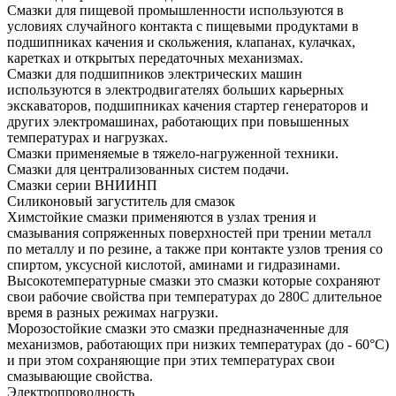
Смазки для пищевой промышленности используются в
условиях случайного контакта с пищевыми продуктами в
подшипниках качения и скольжения, клапанах, кулачках,
каретках и открытых передаточных механизмах.
Смазки для подшипников электрических машин
используются в электродвигателях больших карьерных
экскаваторов, подшипниках качения стартер генераторов и
других электромашинах, работающих при повышенных
температурах и нагрузках.
Смазки применяемые в тяжело-нагруженной техники.
Смазки для централизованных систем подачи.
Смазки серии ВНИИНП
Силиконовый загуститель для смазок
Химстойкие смазки применяются в узлах трения и
смазывания сопряженных поверхностей при трении металл
по металлу и по резине, а также при контакте узлов трения со
спиртом, уксусной кислотой, аминами и гидразинами.
Высокотемпературные смазки это смазки которые сохраняют
свои рабочие свойства при температурах до 280С длительное
время в разных режимах нагрузки.
Морозостойкие смазки это смазки предназначенные для
механизмов, работающих при низких температурах (до - 60°С)
и при этом сохраняющие при этих температурах свои
смазывающие свойства.
Электропроводность