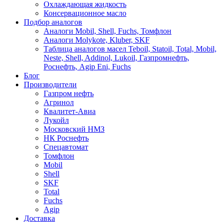
Охлаждающая жидкость
Консервационное масло
Подбор аналогов
Аналоги Mobil, Shell, Fuchs, Томфлон
Аналоги Molykote, Kluber, SKF
Таблица аналогов масел Teboil, Statoil, Total, Mobil,
Neste, Shell, Addinol, Lukoil, Газпромнефть,
Роснефть, Agip Eni, Fuchs
Блог
Производители
Газпром нефть
Агринол
Квалитет-Авиа
Лукойл
Московский НМЗ
НК Роснефть
Спецавтомат
Томфлон
Mobil
Shell
SKF
Total
Fuchs
Agip
Доставка