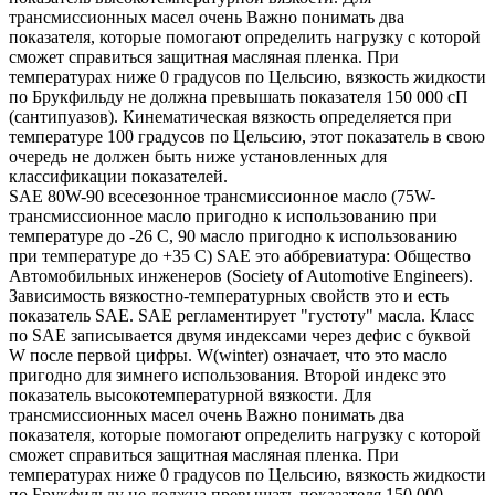
трансмиссионных масел очень Важно понимать два
показателя, которые помогают определить нагрузку с которой
сможет справиться защитная масляная пленка. При
температурах ниже 0 градусов по Цельсию, вязкость жидкости
по Брукфильду не должна превышать показателя 150 000 сП
(сантипуазов). Кинематическая вязкость определяется при
температуре 100 градусов по Цельсию, этот показатель в свою
очередь не должен быть ниже установленных для
классификации показателей.
SAE 80W-90 всесезонное трансмиссионное масло (75W-
трансмиссионное масло пригодно к использованию при
температуре до -26 С, 90 масло пригодно к использованию
при температуре до +35 С) SAE это аббревиатура: Общество
Автомобильных инженеров (Society of Automotive Engineers).
Зависимость вязкостно-температурных свойств это и есть
показатель SAE. SAE регламентирует "густоту" масла. Класс
по SAE записывается двумя индексами через дефис с буквой
W после первой цифры. W(winter) означает, что это масло
пригодно для зимнего использования. Второй индекс это
показатель высокотемпературной вязкости. Для
трансмиссионных масел очень Важно понимать два
показателя, которые помогают определить нагрузку с которой
сможет справиться защитная масляная пленка. При
температурах ниже 0 градусов по Цельсию, вязкость жидкости
по Брукфильду не должна превышать показателя 150 000