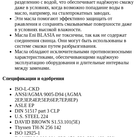
разделению с водой, что обеспечивает надёжную смазку
даже в условиях, когда возможно попадание воды в
масло, например, на сталепрокатных заводах.
Эти масла помогают эффективно защищать от
ржавления и сохранять смазываемые поверхности даже
в условиях высокой влажности.
Масла Eni BLASIA не токсичны, так как не содержат
соединения свинца. Они могут быть использованы в
системе смазки путем разбрызгивания.
Масла обладают исключительными противоизносными
характеристиками, обеспечивающими надёжную
эксплуатацию оборудования и длительные интервалы
между заменами.
Спецификации и одобрения
ISO-L-CKD
ANSI/AGMA 9005-D94 (AGMA
2EP,3EP,4EP,5EP,6EP,7EP,8EP)
ASLE EP
DIN 51517 part 3 CLP
U.S. STEEL 224
DAVID BROWN S1.53.101(5E)
Thyssen TH-N 256 142
ISO 12925-1