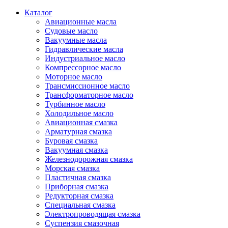
Каталог
Авиационные масла
Судовые масло
Вакуумные масла
Гидравлические масла
Индустриальное масло
Компрессорное масло
Моторное масло
Трансмиссионное масло
Трансформаторное масло
Турбинное масло
Холодильное масло
Авиационная смазка
Арматурная смазка
Буровая смазка
Вакуумная смазка
Железнодорожная смазка
Морская смазка
Пластичная смазка
Приборная смазка
Редукторная смазка
Специальная смазка
Электропроводящая смазка
Суспензия смазочная