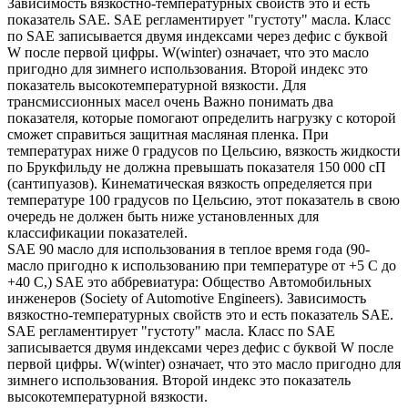
Зависимость вязкостно-температурных свойств это и есть
показатель SAE. SAE регламентирует "густоту" масла. Класс
по SAE записывается двумя индексами через дефис с буквой
W после первой цифры. W(winter) означает, что это масло
пригодно для зимнего использования. Второй индекс это
показатель высокотемпературной вязкости. Для
трансмиссионных масел очень Важно понимать два
показателя, которые помогают определить нагрузку с которой
сможет справиться защитная масляная пленка. При
температурах ниже 0 градусов по Цельсию, вязкость жидкости
по Брукфильду не должна превышать показателя 150 000 сП
(сантипуазов). Кинематическая вязкость определяется при
температуре 100 градусов по Цельсию, этот показатель в свою
очередь не должен быть ниже установленных для
классификации показателей.
SAE 90 масло для использования в теплое время года (90-
масло пригодно к использованию при температуре от +5 С до
+40 С,) SAE это аббревиатура: Общество Автомобильных
инженеров (Society of Automotive Engineers). Зависимость
вязкостно-температурных свойств это и есть показатель SAE.
SAE регламентирует "густоту" масла. Класс по SAE
записывается двумя индексами через дефис с буквой W после
первой цифры. W(winter) означает, что это масло пригодно для
зимнего использования. Второй индекс это показатель
высокотемпературной вязкости.