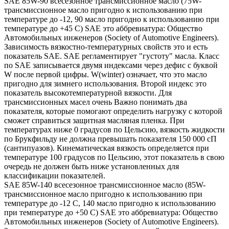
SAE 85W-90 всесезонное трансмиссионное масло (75W-
трансмиссионное масло пригодно к использованию при
температуре до -12, 90 масло пригодно к использованию при
температуре до +45 С) SAE это аббревиатура: Общество
Автомобильных инженеров (Society of Automotive Engineers).
Зависимость вязкостно-температурных свойств это и есть
показатель SAE. SAE регламентирует "густоту" масла. Класс
по SAE записывается двумя индексами через дефис с буквой
W после первой цифры. W(winter) означает, что это масло
пригодно для зимнего использования. Второй индекс это
показатель высокотемпературной вязкости. Для
трансмиссионных масел очень Важно понимать два
показателя, которые помогают определить нагрузку с которой
сможет справиться защитная масляная пленка. При
температурах ниже 0 градусов по Цельсию, вязкость жидкости
по Брукфильду не должна превышать показателя 150 000 сП
(сантипуазов). Кинематическая вязкость определяется при
температуре 100 градусов по Цельсию, этот показатель в свою
очередь не должен быть ниже установленных для
классификации показателей.
SAE 85W-140 всесезонное трансмиссионное масло (85W-
трансмиссионное масло пригодно к использованию при
температуре до -12 С, 140 масло пригодно к использованию
при температуре до +50 С) SAE это аббревиатура: Общество
Автомобильных инженеров (Society of Automotive Engineers).