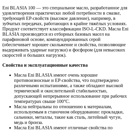
Eni BLASIA 100 — это специальное масло, разработанное для
удовлетворения практически любой потребности в смазке,
требующей EP-свойств (высокое давление), например, в
зубчатых передачах, работающих в крайне тяжёлых условиях.
Продукт соответствует классификации ISO-L-CKD. Масла Eni
BLASIA производятся из отборных базовых масел на
парафиновой основе, компаундированных серой
(обеспечивает хорошее скольжение и свойства, позволяющие
выдерживать ударные нагрузки) и фосфором (для невысоких
скоростей и больших нагрузок).
Свойства и эксплуатационные качества
Масла Eni BLASIA имеют очень хорошие
противоизносные и EP-свойства, что подтверждено
различными испытаниями, а также обладают высокой
термической и окислительной стабильностью,
допускающей непрерывное использование при рабочих
температурах свыше 100°C.
Масла нейтральны по отношению к материалам,
используемым в станочном оборудовании: прокладки,
сальники, металлы, такие как сталь, литейный чугун,
медь и бронза.
Масла Eni BLASIA имеют отличные свойства по