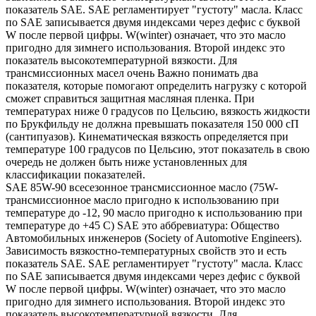
показатель SAE. SAE регламентирует "густоту" масла. Класс
по SAE записывается двумя индексами через дефис с буквой
W после первой цифры. W(winter) означает, что это масло
пригодно для зимнего использования. Второй индекс это
показатель высокотемпературной вязкости. Для
трансмиссионных масел очень Важно понимать два
показателя, которые помогают определить нагрузку с которой
сможет справиться защитная масляная пленка. При
температурах ниже 0 градусов по Цельсию, вязкость жидкости
по Брукфильду не должна превышать показателя 150 000 сП
(сантипуазов). Кинематическая вязкость определяется при
температуре 100 градусов по Цельсию, этот показатель в свою
очередь не должен быть ниже установленных для
классификации показателей.
SAE 85W-90 всесезонное трансмиссионное масло (75W-
трансмиссионное масло пригодно к использованию при
температуре до -12, 90 масло пригодно к использованию при
температуре до +45 С) SAE это аббревиатура: Общество
Автомобильных инженеров (Society of Automotive Engineers).
Зависимость вязкостно-температурных свойств это и есть
показатель SAE. SAE регламентирует "густоту" масла. Класс
по SAE записывается двумя индексами через дефис с буквой
W после первой цифры. W(winter) означает, что это масло
пригодно для зимнего использования. Второй индекс это
показатель высокотемпературной вязкости. Для