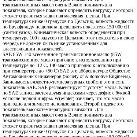
трансмиссионных масел очень Важно понимать два
показателя, которые помогают определить нагрузку с которой
сможет справиться защитная масляная пленка. При
температурах ниже 0 градусов по Цельсию, вязкость жидкости
по Брукфильду не должна превышать показателя 150 000 сП
(сантипуазов). Кинематическая вязкость определяется при
температуре 100 градусов по Цельсию, этот показатель в свою
очередь не должен быть ниже установленных для
классификации показателей.
SAE 85W-140 всесезонное трансмиссионное масло (85W-
трансмиссионное масло пригодно к использованию при
температуре до -12 С, 140 масло пригодно к использованию
при температуре до +50 С) SAE это аббревиатура: Общество
Автомобильных инженеров (Society of Automotive Engineers).
Зависимость вязкостно-температурных свойств это и есть
показатель SAE. SAE регламентирует "густоту" масла. Класс
по SAE записывается двумя индексами через дефис с буквой
W после первой цифры. W(winter) означает, что это масло
пригодно для зимнего использования. Второй индекс это
показатель высокотемпературной вязкости. Для
трансмиссионных масел очень Важно понимать два
показателя, которые помогают определить нагрузку с которой
сможет справиться защитная масляная пленка. При
температурах ниже 0 градусов по Цельсию, вязкость жидкости
по Брукфильду не должна превышать показателя 150 000 сП