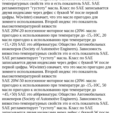
температурных свойств это и есть показатель SAE. SAE
регламентирует "густоту" масла. Класс по SAE записывается
двумя индексами через дефис с буквой W после первой
цифры. W(winter) означает, что это масло пригодно для
зимнего использования. Второй индекс это показатель
высокотемпературной вязкости
SAE 20W-20 всесезонное моторное масло (20W- масло
пригодно к использованию при температуре до -15,-10С, 20
масло пригодно к использованию при температуре до
+15,+20) SAE это аббревиатура: Общество Автомобильных
инженеров (Society of Automotive Engineers). Зависимость
вязкостно-температурных свойств это и есть показатель SAE.
SAE регламентирует "густоту" масла. Класс по SAE
записывается двумя индексами через дефис с буквой W после
первой цифры. W(winter) означает, что это масло пригодно для
зимнего использования. Второй индекс это показатель
высокотемпературной вязкости
SAE 20W-50 всесезонное моторное масло (20W- масло
пригодно к использованию при температуре до -15,-10С, 50
масло пригодно к использованию при температуре до
+45,+50) SAE это аббревиатура: Общество Автомобильных
инженеров (Society of Automotive Engineers). Зависимость
вязкостно-температурных свойств это и есть показатель SAE.
SAE регламентирует "густоту" масла. Класс по SAE
записывается двумя индексами через дефис с буквой W после