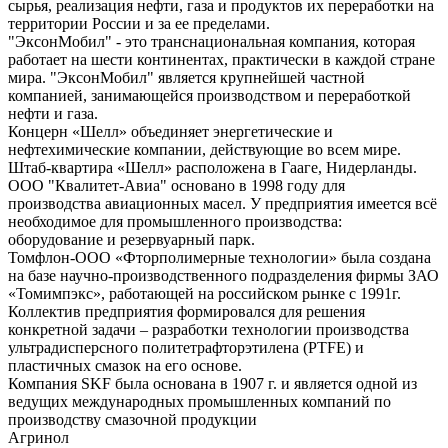
сырья, реализация нефти, газа и продуктов их переработки на
территории России и за ее пределами.
"ЭксонМобил" - это транснациональная компания, которая
работает на шести континентах, практически в каждой стране
мира. "ЭксонМобил" является крупнейшей частной
компанией, занимающейся производством и переработкой
нефти и газа.
Концерн «Шелл» объединяет энергетические и
нефтехимические компании, действующие во всем мире.
Штаб-квартира «Шелл» расположена в Гааге, Нидерланды.
ООО "Квалитет-Авиа" основано в 1998 году для
производства авиационных масел. У предприятия имеется всё
необходимое для промышленного производства:
оборудование и резервуарный парк.
Томфлон-ООО «Фторполимерные технологии» была создана
на базе научно-производственного подразделения фирмы ЗАО
«Томимпэкс», работающей на российском рынке с 1991г.
Коллектив предприятия формировался для решения
конкретной задачи – разработки технологии производства
ультрадисперсного политетрафторэтилена (PTFE) и
пластичных смазок на его основе.
Компания SKF была основана в 1907 г. и является одной из
ведущих международных промышленных компаний по
производству смазочной продукции
Агринол