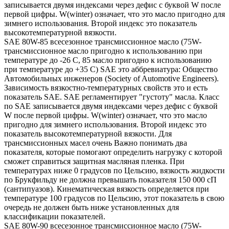
записывается двумя индексами через дефис с буквой W после
первой цифры. W(winter) означает, что это масло пригодно для
зимнего использования. Второй индекс это показатель
высокотемпературной вязкости.
SAE 80W-85 всесезонное трансмиссионное масло (75W-
трансмиссионное масло пригодно к использованию при
температуре до -26 С, 85 масло пригодно к использованию
при температуре до +35 С) SAE это аббревиатура: Общество
Автомобильных инженеров (Society of Automotive Engineers).
Зависимость вязкостно-температурных свойств это и есть
показатель SAE. SAE регламентирует "густоту" масла. Класс
по SAE записывается двумя индексами через дефис с буквой
W после первой цифры. W(winter) означает, что это масло
пригодно для зимнего использования. Второй индекс это
показатель высокотемпературной вязкости. Для
трансмиссионных масел очень Важно понимать два
показателя, которые помогают определить нагрузку с которой
сможет справиться защитная масляная пленка. При
температурах ниже 0 градусов по Цельсию, вязкость жидкости
по Брукфильду не должна превышать показателя 150 000 сП
(сантипуазов). Кинематическая вязкость определяется при
температуре 100 градусов по Цельсию, этот показатель в свою
очередь не должен быть ниже установленных для
классификации показателей.
SAE 80W-90 всесезонное трансмиссионное масло (75W-