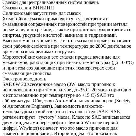
Смазки для централизованных систем подачи.
Смазки серии ВНИИНП
Силиконовый загуститель для смазок
Химстойкие смазки применяются в узлах трения и
смазывания сопряженных поверхностей при трении металл
по металлу и по резине, а также при контакте узлов трения со
спиртом, уксусной кислотой, аминами и гидразинами.
Высокотемпературные смазки это смазки которые сохраняют
свои рабочие свойства при температурах до 280С длительное
время в разных режимах нагрузки.
Морозостойкие смазки это смазки предназначенные для
механизмов, работающих при низких температурах (до - 60°С)
и при этом сохраняющие при этих температурах свои
смазывающие свойства.
Электропроводность
SAE 0W-20 всесезонное масло (0W- масло пригодно к
использованию при температуре до -35 С, 20 масло пригодно
к использованию при температуре до +15 С) SAE это
аббревиатура: Общество Автомобильных инженеров (Society
of Automotive Engineers). Зависимость вязкостно-
температурных свойств это и есть показатель SAE. SAE
регламентирует "густоту" масла. Класс по SAE записывается
двумя индексами через дефис с буквой W после первой
цифры. W(winter) означает, что это масло пригодно для
зимнего использования. Второй индекс это показатель