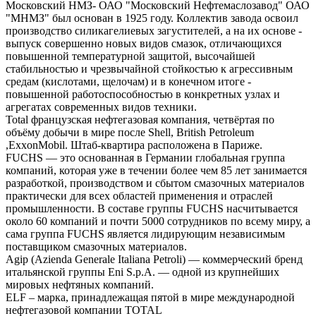
Московский НМЗ- ОАО "Московский Нефтемаслозавод" ОАО
"МНМЗ" был основан в 1925 году. Коллектив завода освоил
производство силикагелиевых загустителей, а на их основе -
выпуск совершенно новых видов смазок, отличающихся
повышенной температурной защитой, высочайшей
стабильностью и чрезвычайной стойкостью к агрессивным
средам (кислотами, щелочам) и в конечном итоге -
повышенной работоспособностью в конкретных узлах и
агрегатах современных видов техники.
Total французская нефтегазовая компания, четвёртая по
объёму добычи в мире после Shell, British Petroleum
,ExxonMobil. Штаб-квартира расположена в Париже.
FUCHS — это основанная в Германии глобальная группа
компаний, которая уже в течении более чем 85 лет занимается
разработкой, производством и сбытом смазочных материалов
практически для всех областей применения и отраслей
промышленности. В составе группы FUCHS насчитывается
около 60 компаний и почти 5000 сотрудников по всему миру, а
сама группа FUCHS является лидирующим независимым
поставщиком смазочных материалов.
Agip (Azienda Generale Italiana Petroli) — коммерческий бренд
итальянской группы Eni S.p.A. — одной из крупнейших
мировых нефтяных компаний.
ELF – марка, принадлежащая пятой в мире международной
нефтегазовой компании TOTAL