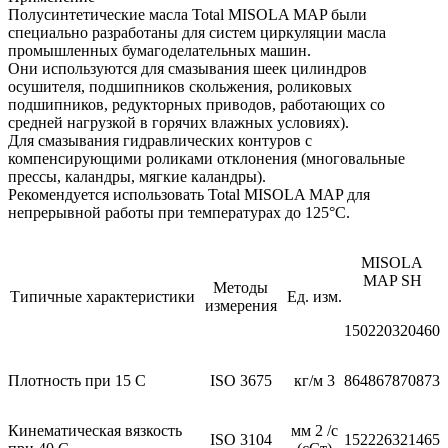
Полусинтетические масла Total MISOLA MAP были
специально разработаны для систем циркуляции масла
промышленных бумагоделательных машин.
Они используются для смазывания шеек цилиндров
осушителя, подшипников скольжения, роликовых
подшипников, редукторных приводов, работающих со
средней нагрузкой в горячих влажных условиях).
Для смазывания гидравлических контуров с
компенсирующими роликами отклонения (многовальные
прессы, каландры, мягкие каландры).
Рекомендуется использовать Total MISOLA MAP для
непрерывной работы при температурах до 125°C.
MISOLA
MAP SH
Методы
Типичные характеристики
Ед. изм.
измерения
150
220
320
460
Плотность при 15 С
ISO 3675
кг/м 3
864
867
870
873
Кинематическая вязкость
мм 2 /с
ISO 3104
152
226
321
465