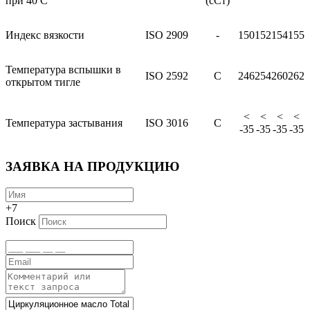
при 40 С
(сСт)
Индекс вязкости
ISO 2909
-
150
152
154
155
Температура вспышки в
ISO 2592
С
246
254
260
262
открытом тигле
<
<
<
<
Температура застывания
ISO 3016
С
-35
-35
-35
-35
ЗАЯВКА НА ПРОДУКЦИЮ
+7
Поиск