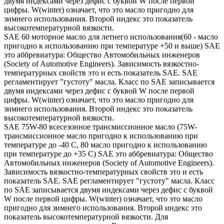
двумя индексами через дефис с буквой W после первой
цифры. W(winter) означает, что это масло пригодно для
зимнего использования. Второй индекс это показатель
высокотемпературной вязкости.
SAE 60 моторное масло для летнего использования(60 - масло
пригодно к использованию при температуре +50 и выше) SAE
это аббревиатура: Общество Автомобильных инженеров
(Society of Automotive Engineers). Зависимость вязкостно-
температурных свойств это и есть показатель SAE. SAE
регламентирует "густоту" масла. Класс по SAE записывается
двумя индексами через дефис с буквой W после первой
цифры. W(winter) означает, что это масло пригодно для
зимнего использования. Второй индекс это показатель
высокотемпературной вязкости.
SAE 75W-80 всесезонное трансмиссионное масло (75W-
трансмиссионное масло пригодно к использованию при
температуре до -40 С, 80 масло пригодно к использованию
при температуре до +35 С) SAE это аббревиатура: Общество
Автомобильных инженеров (Society of Automotive Engineers).
Зависимость вязкостно-температурных свойств это и есть
показатель SAE. SAE регламентирует "густоту" масла. Класс
по SAE записывается двумя индексами через дефис с буквой
W после первой цифры. W(winter) означает, что это масло
пригодно для зимнего использования. Второй индекс это
показатель высокотемпературной вязкости. Для