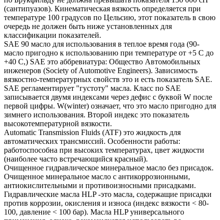
(сантипуазов). Кинематическая вязкость определяется при
температуре 100 градусов по Цельсию, этот показатель в свою
очередь не должен быть ниже установленных для
классификации показателей.
SAE 90 масло для использования в теплое время года (90-
масло пригодно к использованию при температуре от +5 С до
+40 С,) SAE это аббревиатура: Общество Автомобильных
инженеров (Society of Automotive Engineers). Зависимость
вязкостно-температурных свойств это и есть показатель SAE.
SAE регламентирует "густоту" масла. Класс по SAE
записывается двумя индексами через дефис с буквой W после
первой цифры. W(winter) означает, что это масло пригодно для
зимнего использования. Второй индекс это показатель
высокотемпературной вязкости.
Automatic Transmission Fluids (ATF) это жидкость для
автоматических трансмиссий. Особенности работы:
работоспособна при высоких температурах, цвет жидкости
(наиболее часто встречающийся красный).
Очищенное гидравлическое минеральное масло без присадок.
Очищенное минеральное масло с антикоррозионными,
антиокислительными и противоизносными присадками.
Гидравлические масла HLP -это масла, содержащие присадки
против коррозии, окисления и износа (индекс вязкости < 80-
100, давление < 100 бар). Масла HLP универсального