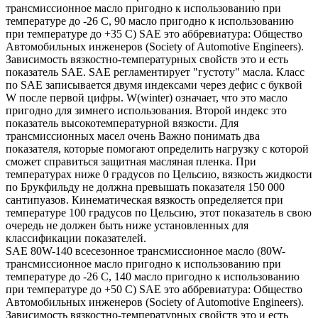
трансмиссионное масло пригодно к использованию при
температуре до -26 С, 90 масло пригодно к использованию
при температуре до +35 С) SAE это аббревиатура: Общество
Автомобильных инженеров (Society of Automotive Engineers).
Зависимость вязкостно-температурных свойств это и есть
показатель SAE. SAE регламентирует "густоту" масла. Класс
по SAE записывается двумя индексами через дефис с буквой
W после первой цифры. W(winter) означает, что это масло
пригодно для зимнего использования. Второй индекс это
показатель высокотемпературной вязкости. Для
трансмиссионных масел очень Важно понимать два
показателя, которые помогают определить нагрузку с которой
сможет справиться защитная масляная пленка. При
температурах ниже 0 градусов по Цельсию, вязкость жидкости
по Брукфильду не должна превышать показателя 150 000
сантипуазов. Кинематическая вязкость определяется при
температуре 100 градусов по Цельсию, этот показатель в свою
очередь не должен быть ниже установленных для
классификации показателей.
SAE 80W-140 всесезонное трансмиссионное масло (80W-
трансмиссионное масло пригодно к использованию при
температуре до -26 С, 140 масло пригодно к использованию
при температуре до +50 С) SAE это аббревиатура: Общество
Автомобильных инженеров (Society of Automotive Engineers).
Зависимость вязкостно-температурных свойств это и есть