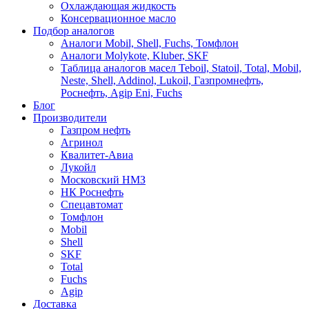
Охлаждающая жидкость
Консервационное масло
Подбор аналогов
Аналоги Mobil, Shell, Fuchs, Томфлон
Аналоги Molykote, Kluber, SKF
Таблица аналогов масел Teboil, Statoil, Total, Mobil,
Neste, Shell, Addinol, Lukoil, Газпромнефть,
Роснефть, Agip Eni, Fuchs
Блог
Производители
Газпром нефть
Агринол
Квалитет-Авиа
Лукойл
Московский НМЗ
НК Роснефть
Спецавтомат
Томфлон
Mobil
Shell
SKF
Total
Fuchs
Agip
Доставка