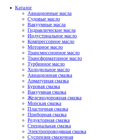
Каталог
Авиационные масла
Судовые масло
Вакуумные масла
Гидравлические масла
Индустриальное масло
Компрессорное масло
Моторное масло
Трансмиссионное масло
Трансформаторное масло
Турбинное масло
Холодильное масло
Авиационная смазка
Арматурная смазка
Буровая смазка
Вакуумная смазка
Железнодорожная смазка
Морская смазка
Пластичная смазка
Приборная смазка
Редукторная смазка
Специальная смазка
Электропроводящая смазка
Суспензия смазочная