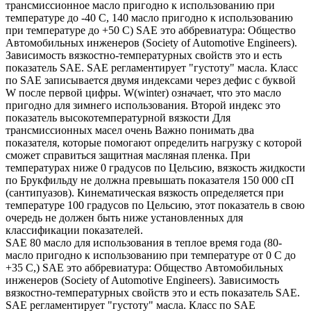
трансмиссионное масло пригодно к использованию при
температуре до -40 С, 140 масло пригодно к использованию
при температуре до +50 С) SAE это аббревиатура: Общество
Автомобильных инженеров (Society of Automotive Engineers).
Зависимость вязкостно-температурных свойств это и есть
показатель SAE. SAE регламентирует "густоту" масла. Класс
по SAE записывается двумя индексами через дефис с буквой
W после первой цифры. W(winter) означает, что это масло
пригодно для зимнего использования. Второй индекс это
показатель высокотемпературной вязкости Для
трансмиссионных масел очень Важно понимать два
показателя, которые помогают определить нагрузку с которой
сможет справиться защитная масляная пленка. При
температурах ниже 0 градусов по Цельсию, вязкость жидкости
по Брукфильду не должна превышать показателя 150 000 сП
(сантипуазов). Кинематическая вязкость определяется при
температуре 100 градусов по Цельсию, этот показатель в свою
очередь не должен быть ниже установленных для
классификации показателей.
SAE 80 масло для использования в теплое время года (80-
масло пригодно к использованию при температуре от 0 С до
+35 С,) SAE это аббревиатура: Общество Автомобильных
инженеров (Society of Automotive Engineers). Зависимость
вязкостно-температурных свойств это и есть показатель SAE.
SAE регламентирует "густоту" масла. Класс по SAE