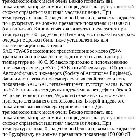
трансмиссионных масел очень Важно понимать два
показателя, которые помогают определить нагрузку с которой
сможет справиться защитная масляная пленка. При
температурах ниже 0 градусов по Цельсию, вязкость жидкости
по Брукфильду не должна превышать показателя 150 000 сП
(сантипуазов). Кинематическая вязкость определяется при
температуре 100 градусов по Цельсию, этот показатель в свою
очередь не должен быть ниже установленных для
классификации показателей.
SAE 75W-85 всесезонное трансмиссионное масло (75W-
трансмиссионное масло пригодно к использованию при
температуре до -40 С, 85 масло пригодно к использованию
при температуре до +35 С) SAE это аббревиатура: Общество
Автомобильных инженеров (Society of Automotive Engineers).
Зависимость вязкостно-температурных свойств это и есть
показатель SAE. SAE регламентирует "густоту" масла. Класс
по SAE записывается двумя индексами через дефис с буквой
W после первой цифры. W(winter) означает, что это масло
пригодно для зимнего использования. Второй индекс это
показатель высокотемпературной вязкости. Для
трансмиссионных масел очень Важно понимать два
показателя, которые помогают определить нагрузку с которой
сможет справиться защитная масляная пленка. При
температурах ниже 0 градусов по Цельсию, вязкость жидкости
по Брукфильду не должна превышать показателя 150 000 сП