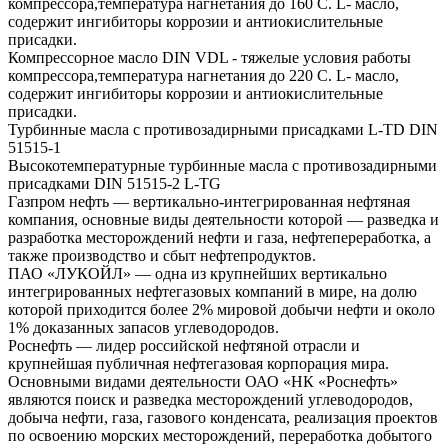
компрессора,температура нагнетания до 160 С. L- масло,
содержит ингибиторы коррозии и антиокислительные
присадки.
Компрессорное масло DIN VDL - тяжелые условия работы
компрессора,температура нагнетания до 220 С. L- масло,
содержит ингибиторы коррозии и антиокислительные
присадки.
Турбинные масла с противозадирными присадками L-TD DIN
51515-1
Высокотемпературные турбинные масла с противозадирными
присадками DIN 51515-2 L-TG
Газпром нефть — вертикально-интегрированная нефтяная
компания, основные виды деятельности которой — разведка и
разработка месторождений нефти и газа, нефтепереработка, а
также производство и сбыт нефтепродуктов.
ПАО «ЛУКОЙЛ» — одна из крупнейших вертикально
интегрированных нефтегазовых компаний в мире, на долю
которой приходится более 2% мировой добычи нефти и около
1% доказанных запасов углеводородов.
Роснефть — лидер российской нефтяной отрасли и
крупнейшая публичная нефтегазовая корпорация мира.
Основными видами деятельности ОАО «НК «Роснефть»
являются поиск и разведка месторождений углеводородов,
добыча нефти, газа, газового конденсата, реализация проектов
по освоению морских месторождений, переработка добытого