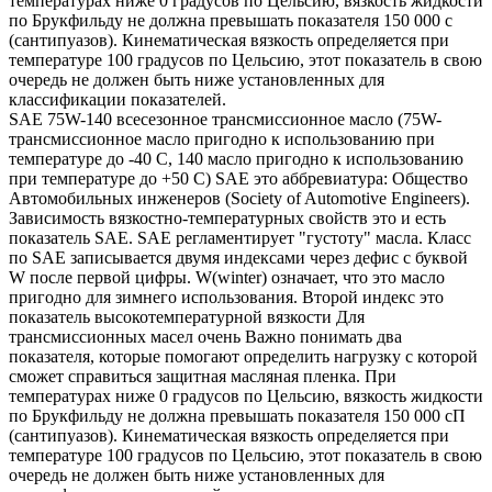
температурах ниже 0 градусов по Цельсию, вязкость жидкости
по Брукфильду не должна превышать показателя 150 000 с
(сантипуазов). Кинематическая вязкость определяется при
температуре 100 градусов по Цельсию, этот показатель в свою
очередь не должен быть ниже установленных для
классификации показателей.
SAE 75W-140 всесезонное трансмиссионное масло (75W-
трансмиссионное масло пригодно к использованию при
температуре до -40 С, 140 масло пригодно к использованию
при температуре до +50 С) SAE это аббревиатура: Общество
Автомобильных инженеров (Society of Automotive Engineers).
Зависимость вязкостно-температурных свойств это и есть
показатель SAE. SAE регламентирует "густоту" масла. Класс
по SAE записывается двумя индексами через дефис с буквой
W после первой цифры. W(winter) означает, что это масло
пригодно для зимнего использования. Второй индекс это
показатель высокотемпературной вязкости Для
трансмиссионных масел очень Важно понимать два
показателя, которые помогают определить нагрузку с которой
сможет справиться защитная масляная пленка. При
температурах ниже 0 градусов по Цельсию, вязкость жидкости
по Брукфильду не должна превышать показателя 150 000 сП
(сантипуазов). Кинематическая вязкость определяется при
температуре 100 градусов по Цельсию, этот показатель в свою
очередь не должен быть ниже установленных для