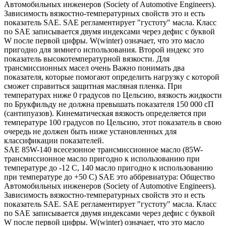
Автомобильных инженеров (Society of Automotive Engineers).
Зависимость вязкостно-температурных свойств это и есть
показатель SAE. SAE регламентирует "густоту" масла. Класс
по SAE записывается двумя индексами через дефис с буквой
W после первой цифры. W(winter) означает, что это масло
пригодно для зимнего использования. Второй индекс это
показатель высокотемпературной вязкости. Для
трансмиссионных масел очень Важно понимать два
показателя, которые помогают определить нагрузку с которой
сможет справиться защитная масляная пленка. При
температурах ниже 0 градусов по Цельсию, вязкость жидкости
по Брукфильду не должна превышать показателя 150 000 сП
(сантипуазов). Кинематическая вязкость определяется при
температуре 100 градусов по Цельсию, этот показатель в свою
очередь не должен быть ниже установленных для
классификации показателей.
SAE 85W-140 всесезонное трансмиссионное масло (85W-
трансмиссионное масло пригодно к использованию при
температуре до -12 С, 140 масло пригодно к использованию
при температуре до +50 С) SAE это аббревиатура: Общество
Автомобильных инженеров (Society of Automotive Engineers).
Зависимость вязкостно-температурных свойств это и есть
показатель SAE. SAE регламентирует "густоту" масла. Класс
по SAE записывается двумя индексами через дефис с буквой
W после первой цифры. W(winter) означает, что это масло