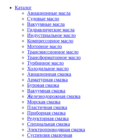
Каталог
Авиационные масла
Судовые масло
Вакуумные масла
Гидравлические масла
Индустриальное масло
Компрессорное масло
Моторное масло
Трансмиссионное масло
Трансформаторное масло
Турбинное масло
Холодильное масло
Авиационная смазка
Арматурная смазка
Буровая смазка
Вакуумная смазка
Железнодорожная смазка
Морская смазка
Пластичная смазка
Приборная смазка
Редукторная смазка
Специальная смазка
Электропроводящая смазка
Суспензия смазочная