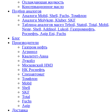
Охлаждающая жидкость
Консервационное масло
Подбор аналогов
Аналоги Mobil, Shell, Fuchs, Томфлон
Аналоги Molykote, Kluber, SKF
Таблица аналогов масел Teboil, Statoil, Total, Mobil,
Neste, Shell, Addinol, Lukoil, Газпромнефть,
Роснефть, Agip Eni, Fuchs
Блог
Производители
Газпром нефть
Агринол
Квалитет-Авиа
Лукойл
Московский НМЗ
НК Роснефть
Спецавтомат
Томфлон
Mobil
Shell
SKF
Total
Fuchs
Agip
Доставка