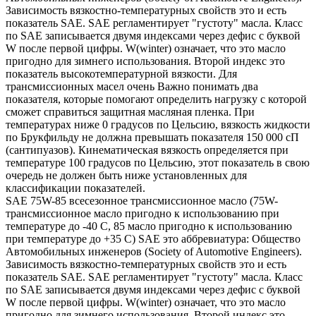
Зависимость вязкостно-температурных свойств это и есть
показатель SAE. SAE регламентирует "густоту" масла. Класс
по SAE записывается двумя индексами через дефис с буквой
W после первой цифры. W(winter) означает, что это масло
пригодно для зимнего использования. Второй индекс это
показатель высокотемпературной вязкости. Для
трансмиссионных масел очень Важно понимать два
показателя, которые помогают определить нагрузку с которой
сможет справиться защитная масляная пленка. При
температурах ниже 0 градусов по Цельсию, вязкость жидкости
по Брукфильду не должна превышать показателя 150 000 сП
(сантипуазов). Кинематическая вязкость определяется при
температуре 100 градусов по Цельсию, этот показатель в свою
очередь не должен быть ниже установленных для
классификации показателей.
SAE 75W-85 всесезонное трансмиссионное масло (75W-
трансмиссионное масло пригодно к использованию при
температуре до -40 С, 85 масло пригодно к использованию
при температуре до +35 С) SAE это аббревиатура: Общество
Автомобильных инженеров (Society of Automotive Engineers).
Зависимость вязкостно-температурных свойств это и есть
показатель SAE. SAE регламентирует "густоту" масла. Класс
по SAE записывается двумя индексами через дефис с буквой
W после первой цифры. W(winter) означает, что это масло
пригодно для зимнего использования. Второй индекс это