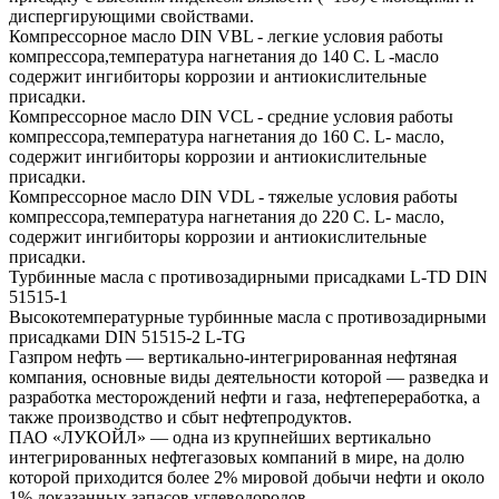
диспергирующими свойствами.
Компрессорное масло DIN VBL - легкие условия работы
компрессора,температура нагнетания до 140 С. L -масло
содержит ингибиторы коррозии и антиокислительные
присадки.
Компрессорное масло DIN VCL - средние условия работы
компрессора,температура нагнетания до 160 С. L- масло,
содержит ингибиторы коррозии и антиокислительные
присадки.
Компрессорное масло DIN VDL - тяжелые условия работы
компрессора,температура нагнетания до 220 С. L- масло,
содержит ингибиторы коррозии и антиокислительные
присадки.
Турбинные масла с противозадирными присадками L-TD DIN
51515-1
Высокотемпературные турбинные масла с противозадирными
присадками DIN 51515-2 L-TG
Газпром нефть — вертикально-интегрированная нефтяная
компания, основные виды деятельности которой — разведка и
разработка месторождений нефти и газа, нефтепереработка, а
также производство и сбыт нефтепродуктов.
ПАО «ЛУКОЙЛ» — одна из крупнейших вертикально
интегрированных нефтегазовых компаний в мире, на долю
которой приходится более 2% мировой добычи нефти и около
1% доказанных запасов углеводородов.