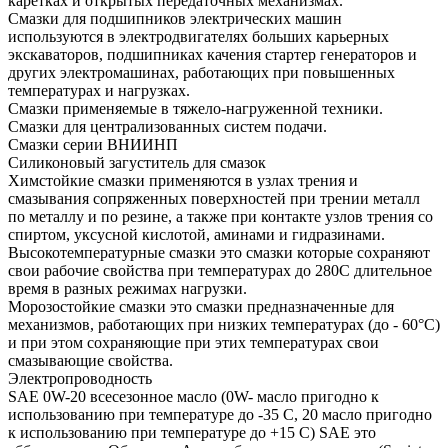
каретках и открытых передаточных механизмах.
Смазки для подшипников электрических машин
используются в электродвигателях больших карьерных
экскаваторов, подшипниках качения стартер генераторов и
других электромашинах, работающих при повышенных
температурах и нагрузках.
Смазки применяемые в тяжело-нагруженной техники.
Смазки для централизованных систем подачи.
Смазки серии ВНИИНП
Силиконовый загуститель для смазок
Химстойкие смазки применяются в узлах трения и
смазывания сопряженных поверхностей при трении металл
по металлу и по резине, а также при контакте узлов трения со
спиртом, уксусной кислотой, аминами и гидразинами.
Высокотемпературные смазки это смазки которые сохраняют
свои рабочие свойства при температурах до 280С длительное
время в разных режимах нагрузки.
Морозостойкие смазки это смазки предназначенные для
механизмов, работающих при низких температурах (до - 60°С)
и при этом сохраняющие при этих температурах свои
смазывающие свойства.
Электропроводность
SAE 0W-20 всесезонное масло (0W- масло пригодно к
использованию при температуре до -35 С, 20 масло пригодно
к использованию при температуре до +15 С) SAE это