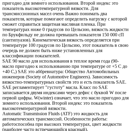
пригодно для зимнего использования. Второй индекс это
показатель высокотемпературной вязкости. Для
трансмиссионных масел очень Важно понимать два
показателя, которые помогают определить нагрузку с которой
сможет справиться защитная масляная пленка. При
температурах ниже 0 градусов по Цельсию, вязкость жидкости
по Брукфильду не должна превышать показателя 150 000 сП
(сантипуазов). Кинематическая вязкость определяется при
температуре 100 градусов по Цельсию, этот показатель в свою
очередь не должен быть ниже установленных для
классификации показателей.
SAE 90 масло для использования в теплое время года (90-
масло пригодно к использованию при температуре от +5 С до
+40 С,) SAE это аббревиатура: Общество Автомобильных
инженеров (Society of Automotive Engineers). Зависимость
вязкостно-температурных свойств это и есть показатель SAE.
SAE регламентирует "густоту" масла. Класс по SAE
записывается двумя индексами через дефис с буквой W после
первой цифры. W(winter) означает, что это масло пригодно для
зимнего использования. Второй индекс это показатель
высокотемпературной вязкости.
Automatic Transmission Fluids (ATF) это жидкость для
автоматических трансмиссий. Особенности работы:
работоспособна при высоких температурах, цвет жидкости
(наиболее часто встречающийся красный).