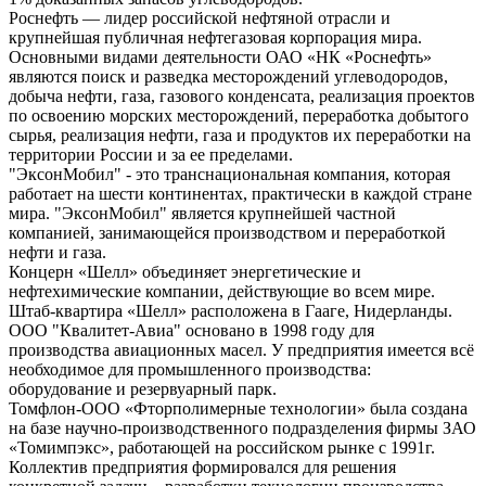
Роснефть — лидер российской нефтяной отрасли и
крупнейшая публичная нефтегазовая корпорация мира.
Основными видами деятельности ОАО «НК «Роснефть»
являются поиск и разведка месторождений углеводородов,
добыча нефти, газа, газового конденсата, реализация проектов
по освоению морских месторождений, переработка добытого
сырья, реализация нефти, газа и продуктов их переработки на
территории России и за ее пределами.
"ЭксонМобил" - это транснациональная компания, которая
работает на шести континентах, практически в каждой стране
мира. "ЭксонМобил" является крупнейшей частной
компанией, занимающейся производством и переработкой
нефти и газа.
Концерн «Шелл» объединяет энергетические и
нефтехимические компании, действующие во всем мире.
Штаб-квартира «Шелл» расположена в Гааге, Нидерланды.
ООО "Квалитет-Авиа" основано в 1998 году для
производства авиационных масел. У предприятия имеется всё
необходимое для промышленного производства:
оборудование и резервуарный парк.
Томфлон-ООО «Фторполимерные технологии» была создана
на базе научно-производственного подразделения фирмы ЗАО
«Томимпэкс», работающей на российском рынке с 1991г.
Коллектив предприятия формировался для решения