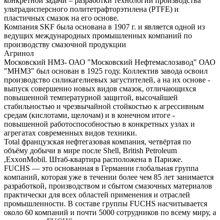
конкретной задачи – разработки технологии производства
ультрадисперсного политетрафторэтилена (PTFE) и
пластичных смазок на его основе.
Компания SKF была основана в 1907 г. и является одной из
ведущих международных промышленных компаний по
производству смазочной продукции
Агринол
Московский НМЗ- ОАО "Московский Нефтемаслозавод" ОАО
"МНМЗ" был основан в 1925 году. Коллектив завода освоил
производство силикагелиевых загустителей, а на их основе -
выпуск совершенно новых видов смазок, отличающихся
повышенной температурной защитой, высочайшей
стабильностью и чрезвычайной стойкостью к агрессивным
средам (кислотами, щелочам) и в конечном итоге -
повышенной работоспособностью в конкретных узлах и
агрегатах современных видов техники.
Total французская нефтегазовая компания, четвёртая по
объёму добычи в мире после Shell, British Petroleum
,ExxonMobil. Штаб-квартира расположена в Париже.
FUCHS — это основанная в Германии глобальная группа
компаний, которая уже в течении более чем 85 лет занимается
разработкой, производством и сбытом смазочных материалов
практически для всех областей применения и отраслей
промышленности. В составе группы FUCHS насчитывается
около 60 компаний и почти 5000 сотрудников по всему миру, а