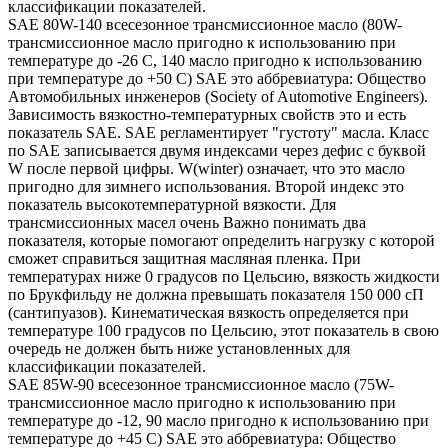
классификации показателей.
SAE 80W-140 всесезонное трансмиссионное масло (80W-
трансмиссионное масло пригодно к использованию при
температуре до -26 С, 140 масло пригодно к использованию
при температуре до +50 С) SAE это аббревиатура: Общество
Автомобильных инженеров (Society of Automotive Engineers).
Зависимость вязкостно-температурных свойств это и есть
показатель SAE. SAE регламентирует "густоту" масла. Класс
по SAE записывается двумя индексами через дефис с буквой
W после первой цифры. W(winter) означает, что это масло
пригодно для зимнего использования. Второй индекс это
показатель высокотемпературной вязкости. Для
трансмиссионных масел очень Важно понимать два
показателя, которые помогают определить нагрузку с которой
сможет справиться защитная масляная пленка. При
температурах ниже 0 градусов по Цельсию, вязкость жидкости
по Брукфильду не должна превышать показателя 150 000 сП
(сантипуазов). Кинематическая вязкость определяется при
температуре 100 градусов по Цельсию, этот показатель в свою
очередь не должен быть ниже установленных для
классификации показателей.
SAE 85W-90 всесезонное трансмиссионное масло (75W-
трансмиссионное масло пригодно к использованию при
температуре до -12, 90 масло пригодно к использованию при
температуре до +45 С) SAE это аббревиатура: Общество