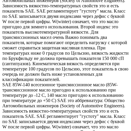
Автомобильных инженеров (Society of Automotive Engineers).
Зависимость вязкостно-температурных свойств это и есть
показатель SAE. SAE регламентирует "густоту" масла. Класс
по SAE записывается двумя индексами через дефис с буквой
W после первой цифры. W(winter) означает, что это масло
пригодно для зимнего использования. Второй индекс это
показатель высокотемпературной вязкости. Для
трансмиссионных масел очень Важно понимать два
показателя, которые помогают определить нагрузку с которой
сможет справиться защитная масляная пленка. При
температурах ниже 0 градусов по Цельсию, вязкость жидкости
по Брукфильду не должна превышать показателя 150 000 сП
(сантипуазов). Кинематическая вязкость определяется при
температуре 100 градусов по Цельсию, этот показатель в свою
очередь не должен быть ниже установленных для
классификации показателей.
SAE 85W-140 всесезонное трансмиссионное масло (85W-
трансмиссионное масло пригодно к использованию при
температуре до -12 С, 140 масло пригодно к использованию
при температуре до +50 С) SAE это аббревиатура: Общество
Автомобильных инженеров (Society of Automotive Engineers).
Зависимость вязкостно-температурных свойств это и есть
показатель SAE. SAE регламентирует "густоту" масла. Класс
по SAE записывается двумя индексами через дефис с буквой
W после первой цифры. W(winter) означает, что это масло