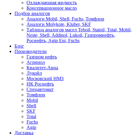
Охлаждающая жидкость
Консервационное масло
Подбор аналогов
Аналоги Mobil, Shell, Fuchs, Томфлон
Аналоги Molykote, Kluber, SKF
Таблица аналогов масел Teboil, Statoil, Total, Mobil,
Neste, Shell, Addinol, Lukoil, Газпромнефть,
Роснефть, Agip Eni, Fuchs
Блог
Производители
Газпром нефть
Агринол
Квалитет-Авиа
Лукойл
Московский НМЗ
НК Роснефть
Спецавтомат
Томфлон
Mobil
Shell
SKF
Total
Fuchs
Agip
Доставка