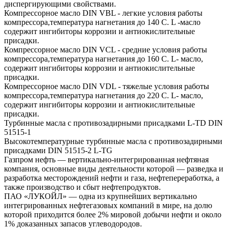
диспергирующими свойствами.
Компрессорное масло DIN VBL - легкие условия работы
компрессора,температура нагнетания до 140 С. L -масло
содержит ингибиторы коррозии и антиокислительные
присадки.
Компрессорное масло DIN VCL - средние условия работы
компрессора,температура нагнетания до 160 С. L- масло,
содержит ингибиторы коррозии и антиокислительные
присадки.
Компрессорное масло DIN VDL - тяжелые условия работы
компрессора,температура нагнетания до 220 С. L- масло,
содержит ингибиторы коррозии и антиокислительные
присадки.
Турбинные масла с противозадирными присадками L-TD DIN
51515-1
Высокотемпературные турбинные масла с противозадирными
присадками DIN 51515-2 L-TG
Газпром нефть — вертикально-интегрированная нефтяная
компания, основные виды деятельности которой — разведка и
разработка месторождений нефти и газа, нефтепереработка, а
также производство и сбыт нефтепродуктов.
ПАО «ЛУКОЙЛ» — одна из крупнейших вертикально
интегрированных нефтегазовых компаний в мире, на долю
которой приходится более 2% мировой добычи нефти и около
1% доказанных запасов углеводородов.