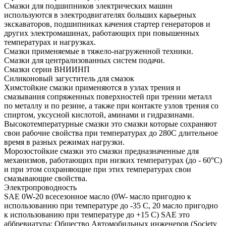
Смазки для подшипников электрических машин
используются в электродвигателях больших карьерных
экскаваторов, подшипниках качения стартер генераторов и
других электромашинах, работающих при повышенных
температурах и нагрузках.
Смазки применяемые в тяжело-нагруженной техники.
Смазки для централизованных систем подачи.
Смазки серии ВНИИНП
Силиконовый загуститель для смазок
Химстойкие смазки применяются в узлах трения и
смазывания сопряженных поверхностей при трении металл
по металлу и по резине, а также при контакте узлов трения со
спиртом, уксусной кислотой, аминами и гидразинами.
Высокотемпературные смазки это смазки которые сохраняют
свои рабочие свойства при температурах до 280С длительное
время в разных режимах нагрузки.
Морозостойкие смазки это смазки предназначенные для
механизмов, работающих при низких температурах (до - 60°С)
и при этом сохраняющие при этих температурах свои
смазывающие свойства.
Электропроводность
SAE 0W-20 всесезонное масло (0W- масло пригодно к
использованию при температуре до -35 С, 20 масло пригодно
к использованию при температуре до +15 С) SAE это
аббревиатура: Общество Автомобильных инженеров (Society