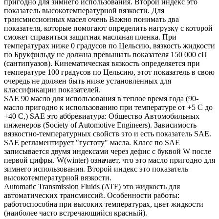
пригодно для зимнего использования. Второй индекс это
показатель высокотемпературной вязкости. Для
трансмиссионных масел очень Важно понимать два
показателя, которые помогают определить нагрузку с которой
сможет справиться защитная масляная пленка. При
температурах ниже 0 градусов по Цельсию, вязкость жидкости
по Брукфильду не должна превышать показателя 150 000 сП
(сантипуазов). Кинематическая вязкость определяется при
температуре 100 градусов по Цельсию, этот показатель в свою
очередь не должен быть ниже установленных для
классификации показателей.
SAE 90 масло для использования в теплое время года (90-
масло пригодно к использованию при температуре от +5 С до
+40 С,) SAE это аббревиатура: Общество Автомобильных
инженеров (Society of Automotive Engineers). Зависимость
вязкостно-температурных свойств это и есть показатель SAE.
SAE регламентирует "густоту" масла. Класс по SAE
записывается двумя индексами через дефис с буквой W после
первой цифры. W(winter) означает, что это масло пригодно для
зимнего использования. Второй индекс это показатель
высокотемпературной вязкости.
Automatic Transmission Fluids (ATF) это жидкость для
автоматических трансмиссий. Особенности работы:
работоспособна при высоких температурах, цвет жидкости
(наиболее часто встречающийся красный).