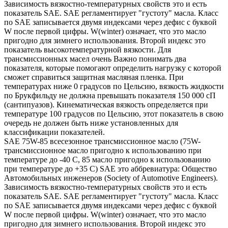
Зависимость вязкостно-температурных свойств это и есть
показатель SAE. SAE регламентирует "густоту" масла. Класс
по SAE записывается двумя индексами через дефис с буквой
W после первой цифры. W(winter) означает, что это масло
пригодно для зимнего использования. Второй индекс это
показатель высокотемпературной вязкости. Для
трансмиссионных масел очень Важно понимать два
показателя, которые помогают определить нагрузку с которой
сможет справиться защитная масляная пленка. При
температурах ниже 0 градусов по Цельсию, вязкость жидкости
по Брукфильду не должна превышать показателя 150 000 сП
(сантипуазов). Кинематическая вязкость определяется при
температуре 100 градусов по Цельсию, этот показатель в свою
очередь не должен быть ниже установленных для
классификации показателей.
SAE 75W-85 всесезонное трансмиссионное масло (75W-
трансмиссионное масло пригодно к использованию при
температуре до -40 С, 85 масло пригодно к использованию
при температуре до +35 С) SAE это аббревиатура: Общество
Автомобильных инженеров (Society of Automotive Engineers).
Зависимость вязкостно-температурных свойств это и есть
показатель SAE. SAE регламентирует "густоту" масла. Класс
по SAE записывается двумя индексами через дефис с буквой
W после первой цифры. W(winter) означает, что это масло
пригодно для зимнего использования. Второй индекс это