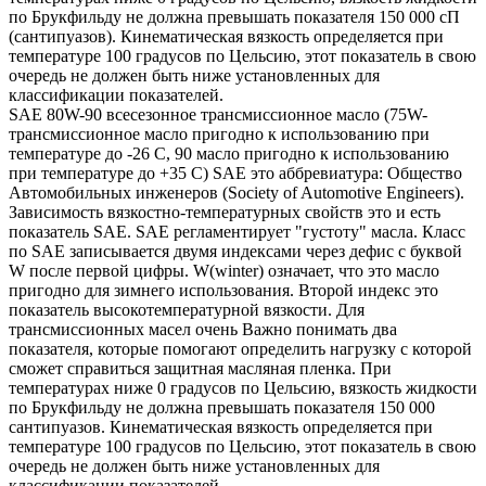
по Брукфильду не должна превышать показателя 150 000 сП
(сантипуазов). Кинематическая вязкость определяется при
температуре 100 градусов по Цельсию, этот показатель в свою
очередь не должен быть ниже установленных для
классификации показателей.
SAE 80W-90 всесезонное трансмиссионное масло (75W-
трансмиссионное масло пригодно к использованию при
температуре до -26 С, 90 масло пригодно к использованию
при температуре до +35 С) SAE это аббревиатура: Общество
Автомобильных инженеров (Society of Automotive Engineers).
Зависимость вязкостно-температурных свойств это и есть
показатель SAE. SAE регламентирует "густоту" масла. Класс
по SAE записывается двумя индексами через дефис с буквой
W после первой цифры. W(winter) означает, что это масло
пригодно для зимнего использования. Второй индекс это
показатель высокотемпературной вязкости. Для
трансмиссионных масел очень Важно понимать два
показателя, которые помогают определить нагрузку с которой
сможет справиться защитная масляная пленка. При
температурах ниже 0 градусов по Цельсию, вязкость жидкости
по Брукфильду не должна превышать показателя 150 000
сантипуазов. Кинематическая вязкость определяется при
температуре 100 градусов по Цельсию, этот показатель в свою
очередь не должен быть ниже установленных для
классификации показателей.