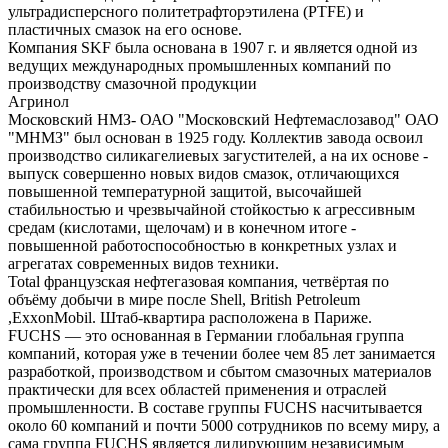
ультрадисперсного политетрафторэтилена (PTFE) и
пластичных смазок на его основе.
Компания SKF была основана в 1907 г. и является одной из
ведущих международных промышленных компаний по
производству смазочной продукции
Агринол
Московский НМЗ- ОАО "Московский Нефтемаслозавод" ОАО
"МНМЗ" был основан в 1925 году. Коллектив завода освоил
производство силикагелиевых загустителей, а на их основе -
выпуск совершенно новых видов смазок, отличающихся
повышенной температурной защитой, высочайшей
стабильностью и чрезвычайной стойкостью к агрессивным
средам (кислотами, щелочам) и в конечном итоге -
повышенной работоспособностью в конкретных узлах и
агрегатах современных видов техники.
Total французская нефтегазовая компания, четвёртая по
объёму добычи в мире после Shell, British Petroleum
,ExxonMobil. Штаб-квартира расположена в Париже.
FUCHS — это основанная в Германии глобальная группа
компаний, которая уже в течении более чем 85 лет занимается
разработкой, производством и сбытом смазочных материалов
практически для всех областей применения и отраслей
промышленности. В составе группы FUCHS насчитывается
около 60 компаний и почти 5000 сотрудников по всему миру, а
сама группа FUCHS является лидирующим независимым