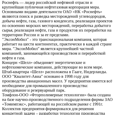
Роснефть — лидер российской нефтяной отрасли и
крупнейшая публичная нефтегазовая корпорация мира.
Основными видами деятельности ОАО «НК «Роснефть»
являются поиск и разведка месторождений углеводородов,
добыча нефти, газа, газового конденсата, реализация проектов
по освоению морских месторождений, переработка добытого
сырья, реализация нефти, газа и продуктов их переработки на
территории России и за ее пределами.
"ЭксонМобил" - это транснациональная компания, которая
работает на шести континентах, практически в каждой стране
мира. "ЭксонМобил" является крупнейшей частной
компанией, занимающейся производством и переработкой
нефти и газа.
Концерн «Шелл» объединяет энергетические и
нефтехимические компании, действующие во всем мире.
Штаб-квартира «Шелл» расположена в Гааге, Нидерланды.
ООО "Квалитет-Авиа" основано в 1998 году для
производства авиационных масел. У предприятия имеется всё
необходимое для промышленного производства:
оборудование и резервуарный парк.
Томфлон-ООО «Фторполимерные технологии» была создана
на базе научно-производственного подразделения фирмы ЗАО
«Томимпэкс», работающей на российском рынке с 1991г.
Коллектив предприятия формировался для решения
конкретной задачи – разработки технологии производства