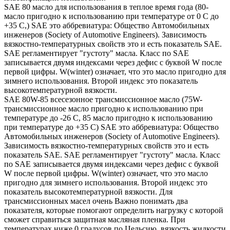
SAE 80 масло для использования в теплое время года (80-
масло пригодно к использованию при температуре от 0 С до
+35 С,) SAE это аббревиатура: Общество Автомобильных
инженеров (Society of Automotive Engineers). Зависимость
вязкостно-температурных свойств это и есть показатель SAE.
SAE регламентирует "густоту" масла. Класс по SAE
записывается двумя индексами через дефис с буквой W после
первой цифры. W(winter) означает, что это масло пригодно для
зимнего использования. Второй индекс это показатель
высокотемпературной вязкости.
SAE 80W-85 всесезонное трансмиссионное масло (75W-
трансмиссионное масло пригодно к использованию при
температуре до -26 С, 85 масло пригодно к использованию
при температуре до +35 С) SAE это аббревиатура: Общество
Автомобильных инженеров (Society of Automotive Engineers).
Зависимость вязкостно-температурных свойств это и есть
показатель SAE. SAE регламентирует "густоту" масла. Класс
по SAE записывается двумя индексами через дефис с буквой
W после первой цифры. W(winter) означает, что это масло
пригодно для зимнего использования. Второй индекс это
показатель высокотемпературной вязкости. Для
трансмиссионных масел очень Важно понимать два
показателя, которые помогают определить нагрузку с которой
сможет справиться защитная масляная пленка. При
температурах ниже 0 градусов по Цельсию, вязкость жидкости