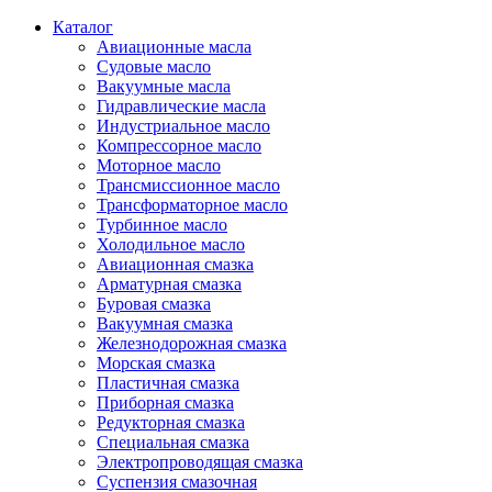
Каталог
Авиационные масла
Судовые масло
Вакуумные масла
Гидравлические масла
Индустриальное масло
Компрессорное масло
Моторное масло
Трансмиссионное масло
Трансформаторное масло
Турбинное масло
Холодильное масло
Авиационная смазка
Арматурная смазка
Буровая смазка
Вакуумная смазка
Железнодорожная смазка
Морская смазка
Пластичная смазка
Приборная смазка
Редукторная смазка
Специальная смазка
Электропроводящая смазка
Суспензия смазочная